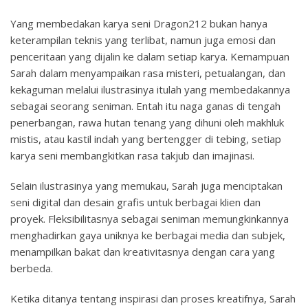
Yang membedakan karya seni Dragon212 bukan hanya
keterampilan teknis yang terlibat, namun juga emosi dan
penceritaan yang dijalin ke dalam setiap karya. Kemampuan
Sarah dalam menyampaikan rasa misteri, petualangan, dan
kekaguman melalui ilustrasinya itulah yang membedakannya
sebagai seorang seniman. Entah itu naga ganas di tengah
penerbangan, rawa hutan tenang yang dihuni oleh makhluk
mistis, atau kastil indah yang bertengger di tebing, setiap
karya seni membangkitkan rasa takjub dan imajinasi.
Selain ilustrasinya yang memukau, Sarah juga menciptakan
seni digital dan desain grafis untuk berbagai klien dan
proyek. Fleksibilitasnya sebagai seniman memungkinkannya
menghadirkan gaya uniknya ke berbagai media dan subjek,
menampilkan bakat dan kreativitasnya dengan cara yang
berbeda.
Ketika ditanya tentang inspirasi dan proses kreatifnya, Sarah