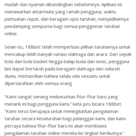
mudah dan nyaman dibandingkan sebelumnya. Aplikasi ini
menawarkan antarmuka yang ramah pengguna, waktu
pemuatan cepat, dan beragam opsi taruhan, menjadikannya
pendamping sempurna bagi semua penggemar taruhan
online.
Selain itu, 188bet telah memperluas pilihan taruhannya untuk
mencakup lebih banyak variasi olahraga dan acara. Dari sepak
bola dan bola basket hingga balap kuda dan tenis, pengguna
kini dapat bertaruh pada beragam olahraga dari seluruh
dunia, memastikan bahwa selalu ada sesuatu untuk
dipertaruhkan oleh semua orang.
“Kami sangat senang meluncurkan fitur-fitur baru yang
menarik ini bagi pengguna kami,” kata juru bicara 188bet.
“Kami terus berupaya untuk meningkatkan pengalaman
taruhan secara keseluruhan bagi pelanggan kami, dan kami
percaya bahwa fitur-fitur baru ini akan membawa
pengalaman taruhan online mereka ke tingkat berikutnya.”