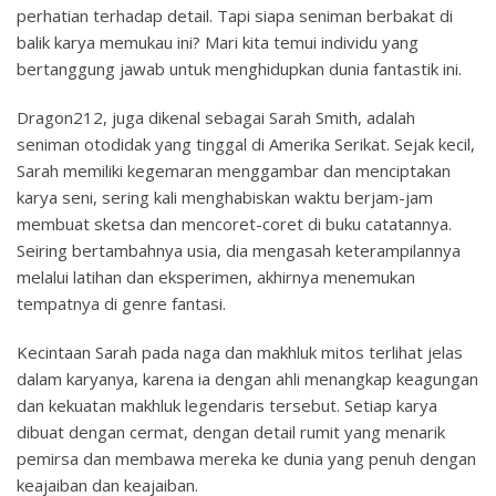
perhatian terhadap detail. Tapi siapa seniman berbakat di
balik karya memukau ini? Mari kita temui individu yang
bertanggung jawab untuk menghidupkan dunia fantastik ini.
Dragon212, juga dikenal sebagai Sarah Smith, adalah
seniman otodidak yang tinggal di Amerika Serikat. Sejak kecil,
Sarah memiliki kegemaran menggambar dan menciptakan
karya seni, sering kali menghabiskan waktu berjam-jam
membuat sketsa dan mencoret-coret di buku catatannya.
Seiring bertambahnya usia, dia mengasah keterampilannya
melalui latihan dan eksperimen, akhirnya menemukan
tempatnya di genre fantasi.
Kecintaan Sarah pada naga dan makhluk mitos terlihat jelas
dalam karyanya, karena ia dengan ahli menangkap keagungan
dan kekuatan makhluk legendaris tersebut. Setiap karya
dibuat dengan cermat, dengan detail rumit yang menarik
pemirsa dan membawa mereka ke dunia yang penuh dengan
keajaiban dan keajaiban.