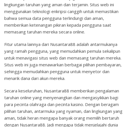
lingkungan taruhan yang aman dan terjamin. Situs web ini
menggunakan teknologi enkripsi canggih untuk memastikan
bahwa semua data pengguna terlindungi dan aman,
memberikan ketenangan pikiran kepada pengguna saat
memasang taruhan mereka secara online.
Fitur utama lainnya dari Nusantara88 adalah antarmukanya
yang ramah pengguna, yang memudahkan pemula sekalipun
untuk menavigasi situs web dan memasang taruhan mereka.
Situs web ini juga menawarkan berbagai pilihan pembayaran,
sehingga memudahkan pengguna untuk menyetor dan
menarik dana dari akun mereka.
Secara keseluruhan, Nusantara88 memberikan pengalaman
taruhan online yang menyenangkan dan mengasyikkan bagi
para pecinta olahraga dan pecinta kasino. Dengan beragam
pilihan taruhan, antarmuka yang nyaman, dan lingkungan yang
aman, tidak heran mengapa banyak orang memilih bertaruh
dengan Nusantara88. Jadi mengapa tidak menjelajahi dunia