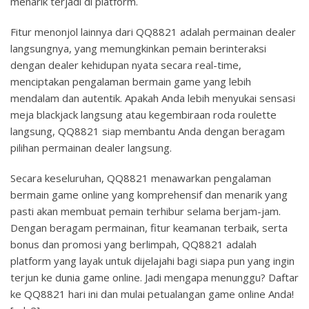
menarik terjadi di platform.
Fitur menonjol lainnya dari QQ8821 adalah permainan dealer
langsungnya, yang memungkinkan pemain berinteraksi
dengan dealer kehidupan nyata secara real-time,
menciptakan pengalaman bermain game yang lebih
mendalam dan autentik. Apakah Anda lebih menyukai sensasi
meja blackjack langsung atau kegembiraan roda roulette
langsung, QQ8821 siap membantu Anda dengan beragam
pilihan permainan dealer langsung.
Secara keseluruhan, QQ8821 menawarkan pengalaman
bermain game online yang komprehensif dan menarik yang
pasti akan membuat pemain terhibur selama berjam-jam.
Dengan beragam permainan, fitur keamanan terbaik, serta
bonus dan promosi yang berlimpah, QQ8821 adalah
platform yang layak untuk dijelajahi bagi siapa pun yang ingin
terjun ke dunia game online. Jadi mengapa menunggu? Daftar
ke QQ8821 hari ini dan mulai petualangan game online Anda!