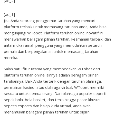
[ad_2]
[ad_1]
Jika Anda seorang penggemar taruhan yang mencari
platform terbaik untuk memasang taruhan Anda, Anda bisa
mengunjungi WTobet. Platform taruhan online inovatif ini
menawarkan beragam pilihan taruhan, keamanan terbaik, dan
antarmuka ramah pengguna yang memudahkan petaruh
pemula dan berpengalaman untuk memasang taruhan
mereka.
Salah satu fitur utama yang membedakan WTobet dari
platform taruhan online lainnya adalah beragam pilihan
taruhannya. Baik Anda tertarik dengan taruhan olahraga,
permainan kasino, atau olahraga virtual, WTobet memiliki
sesuatu untuk semua orang. Dari olahraga populer seperti
sepak bola, bola basket, dan tenis hingga pasar khusus
seperti esports dan balap kuda virtual, Anda akan
menemukan beragam pilihan taruhan untuk dipilih.