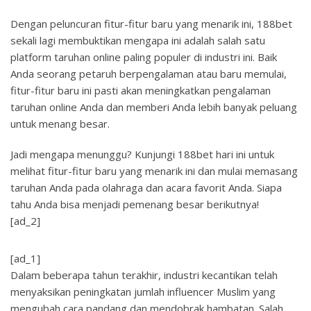
Dengan peluncuran fitur-fitur baru yang menarik ini, 188bet
sekali lagi membuktikan mengapa ini adalah salah satu
platform taruhan online paling populer di industri ini. Baik
Anda seorang petaruh berpengalaman atau baru memulai,
fitur-fitur baru ini pasti akan meningkatkan pengalaman
taruhan online Anda dan memberi Anda lebih banyak peluang
untuk menang besar.
Jadi mengapa menunggu? Kunjungi 188bet hari ini untuk
melihat fitur-fitur baru yang menarik ini dan mulai memasang
taruhan Anda pada olahraga dan acara favorit Anda. Siapa
tahu Anda bisa menjadi pemenang besar berikutnya!
[ad_2]
[ad_1]
Dalam beberapa tahun terakhir, industri kecantikan telah
menyaksikan peningkatan jumlah influencer Muslim yang
mengubah cara pandang dan mendobrak hambatan. Salah