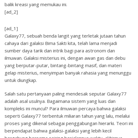
balik kreasi yang memukau ini.
[ad_2]
[ad_1]
Galaxy77, sebuah benda langit yang terletak jutaan tahun
cahaya dari galaksi Bima Sakti kita, telah lama menjadi
sumber daya tarik dan intrik bagi para astronom dan
ilmuwan. Galaksi misterius ini, dengan awan gas dan debu
yang berputar-putar, bintang-bintang masif, dan materi
gelap misterius, menyimpan banyak rahasia yang menunggu
untuk diungkap.
Salah satu pertanyaan paling mendesak seputar Galaxy77
adalah asal usulnya. Bagaimana sistem yang luas dan
kompleks ini muncul? Para ilmuwan percaya bahwa galaksi
seperti Galaxy77 terbentuk miliaran tahun yang lalu, melalui
proses yang dikenal sebagai penggabungan hierarki. Teori ini
berpendapat bahwa galaksi-galaksi yang lebih kecil
bergabung bersama seiring berjalannya waktu, akhirnya