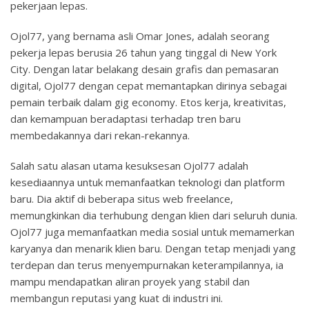
pekerjaan lepas.
Ojol77, yang bernama asli Omar Jones, adalah seorang
pekerja lepas berusia 26 tahun yang tinggal di New York
City. Dengan latar belakang desain grafis dan pemasaran
digital, Ojol77 dengan cepat memantapkan dirinya sebagai
pemain terbaik dalam gig economy. Etos kerja, kreativitas,
dan kemampuan beradaptasi terhadap tren baru
membedakannya dari rekan-rekannya.
Salah satu alasan utama kesuksesan Ojol77 adalah
kesediaannya untuk memanfaatkan teknologi dan platform
baru. Dia aktif di beberapa situs web freelance,
memungkinkan dia terhubung dengan klien dari seluruh dunia.
Ojol77 juga memanfaatkan media sosial untuk memamerkan
karyanya dan menarik klien baru. Dengan tetap menjadi yang
terdepan dan terus menyempurnakan keterampilannya, ia
mampu mendapatkan aliran proyek yang stabil dan
membangun reputasi yang kuat di industri ini.