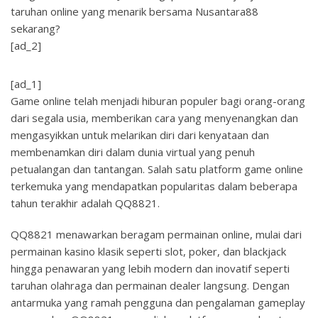
taruhan online yang menarik bersama Nusantara88
sekarang?
[ad_2]
[ad_1]
Game online telah menjadi hiburan populer bagi orang-orang
dari segala usia, memberikan cara yang menyenangkan dan
mengasyikkan untuk melarikan diri dari kenyataan dan
membenamkan diri dalam dunia virtual yang penuh
petualangan dan tantangan. Salah satu platform game online
terkemuka yang mendapatkan popularitas dalam beberapa
tahun terakhir adalah QQ8821.
QQ8821 menawarkan beragam permainan online, mulai dari
permainan kasino klasik seperti slot, poker, dan blackjack
hingga penawaran yang lebih modern dan inovatif seperti
taruhan olahraga dan permainan dealer langsung. Dengan
antarmuka yang ramah pengguna dan pengalaman gameplay