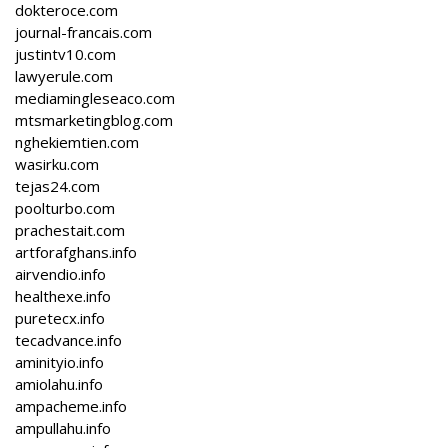
dokteroce.com
journal-francais.com
justintv10.com
lawyerule.com
mediamingleseaco.com
mtsmarketingblog.com
nghekiemtien.com
wasirku.com
tejas24.com
poolturbo.com
prachestait.com
artforafghans.info
airvendio.info
healthexe.info
puretecx.info
tecadvance.info
aminityio.info
amiolahu.info
ampacheme.info
ampullahu.info