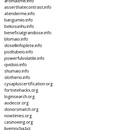
aromaxme.info
asserthatecontrast.info
atenderme.info
bangumiio.info
bekosunhu.info
beneficialgrandiose.info
blomaio.info
dosellinfoplete.info
podtubeio.info
powerfulvolatile.info
qvidsio.info
shumaio.info
slotherio.info
cysapluscertification.org
fortnitehacks.org
loginsearch.org
aodecor.org
donorsmatch.org
nowtimes.org
casinoeing.org
livemocha.biz