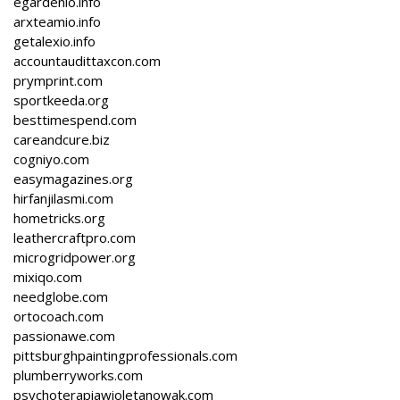
egardenio.info
arxteamio.info
getalexio.info
accountaudittaxcon.com
prymprint.com
sportkeeda.org
besttimespend.com
careandcure.biz
cogniyo.com
easymagazines.org
hirfanjilasmi.com
hometricks.org
leathercraftpro.com
microgridpower.org
mixiqo.com
needglobe.com
ortocoach.com
passionawe.com
pittsburghpaintingprofessionals.com
plumberryworks.com
psychoterapiawioletanowak.com