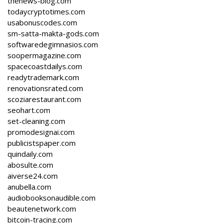
thenews-blog.com
todaycryptotimes.com
usabonuscodes.com
sm-satta-makta-gods.com
softwaredegimnasios.com
soopermagazine.com
spacecoastdailys.com
readytrademark.com
renovationsrated.com
scoziarestaurant.com
seohart.com
set-cleaning.com
promodesignai.com
publicistspaper.com
quindaily.com
abosulte.com
aiverse24.com
anubella.com
audiobooksonaudible.com
beautenetwork.com
bitcoin-tracing.com