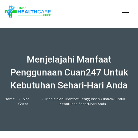
Skip
to
content
Menjelajahi Manfaat
Penggunaan Cuan247 Untuk
Kebutuhan Sehari-Hari Anda
Home
Slot
Menjelajahi Manfaat Penggunaan Cuan247 untuk
Gacor
Kebutuhan Sehari-hari Anda