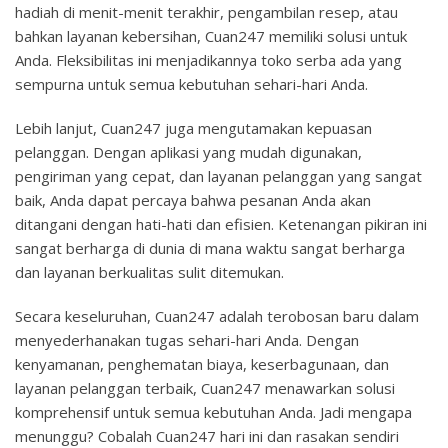
hadiah di menit-menit terakhir, pengambilan resep, atau
bahkan layanan kebersihan, Cuan247 memiliki solusi untuk
Anda. Fleksibilitas ini menjadikannya toko serba ada yang
sempurna untuk semua kebutuhan sehari-hari Anda.
Lebih lanjut, Cuan247 juga mengutamakan kepuasan
pelanggan. Dengan aplikasi yang mudah digunakan,
pengiriman yang cepat, dan layanan pelanggan yang sangat
baik, Anda dapat percaya bahwa pesanan Anda akan
ditangani dengan hati-hati dan efisien. Ketenangan pikiran ini
sangat berharga di dunia di mana waktu sangat berharga
dan layanan berkualitas sulit ditemukan.
Secara keseluruhan, Cuan247 adalah terobosan baru dalam
menyederhanakan tugas sehari-hari Anda. Dengan
kenyamanan, penghematan biaya, keserbagunaan, dan
layanan pelanggan terbaik, Cuan247 menawarkan solusi
komprehensif untuk semua kebutuhan Anda. Jadi mengapa
menunggu? Cobalah Cuan247 hari ini dan rasakan sendiri