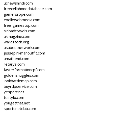
ucnewshindi.com
freecellphonedatabase.com
gamersrope.com
exellewebmedia.com
free-gamestop.com
sinbadtravels.com
ukmagzine.com
wareztech.org
usabestnetwork.com
jessepinkmanoutfit.com
umailsend.com
retarys.com
fasterformationcpf.com
goldensnuggles.com
lookbattlemap.com
buyrdpservice.com
yesport.net
tostylo.com
yougetthat.net
sportsnetclub.com