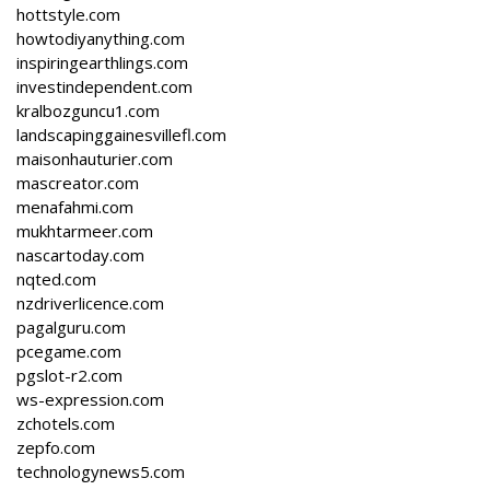
hottstyle.com
howtodiyanything.com
inspiringearthlings.com
investindependent.com
kralbozguncu1.com
landscapinggainesvillefl.com
maisonhauturier.com
mascreator.com
menafahmi.com
mukhtarmeer.com
nascartoday.com
nqted.com
nzdriverlicence.com
pagalguru.com
pcegame.com
pgslot-r2.com
ws-expression.com
zchotels.com
zepfo.com
technologynews5.com