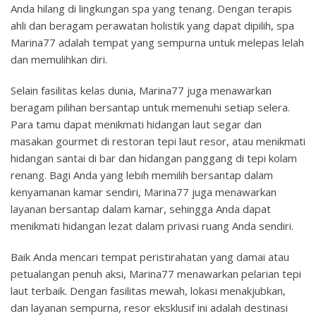
Anda hilang di lingkungan spa yang tenang. Dengan terapis
ahli dan beragam perawatan holistik yang dapat dipilih, spa
Marina77 adalah tempat yang sempurna untuk melepas lelah
dan memulihkan diri.
Selain fasilitas kelas dunia, Marina77 juga menawarkan
beragam pilihan bersantap untuk memenuhi setiap selera.
Para tamu dapat menikmati hidangan laut segar dan
masakan gourmet di restoran tepi laut resor, atau menikmati
hidangan santai di bar dan hidangan panggang di tepi kolam
renang. Bagi Anda yang lebih memilih bersantap dalam
kenyamanan kamar sendiri, Marina77 juga menawarkan
layanan bersantap dalam kamar, sehingga Anda dapat
menikmati hidangan lezat dalam privasi ruang Anda sendiri.
Baik Anda mencari tempat peristirahatan yang damai atau
petualangan penuh aksi, Marina77 menawarkan pelarian tepi
laut terbaik. Dengan fasilitas mewah, lokasi menakjubkan,
dan layanan sempurna, resor eksklusif ini adalah destinasi