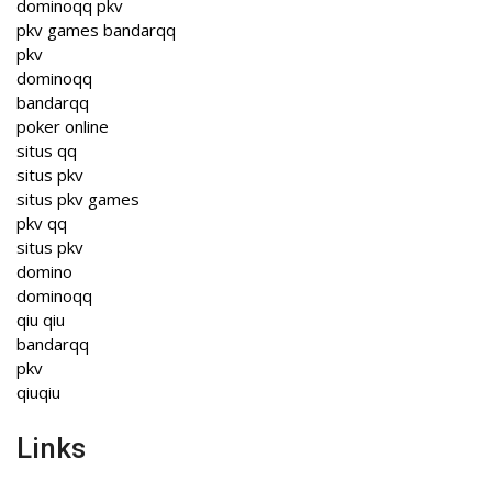
dominoqq pkv
pkv games bandarqq
pkv
dominoqq
bandarqq
poker online
situs qq
situs pkv
situs pkv games
pkv qq
situs pkv
domino
dominoqq
qiu qiu
bandarqq
pkv
qiuqiu
Links