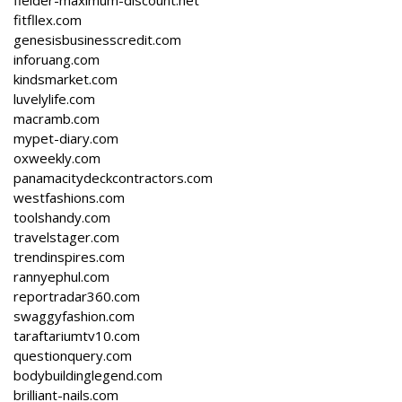
fitfllex.com
genesisbusinesscredit.com
inforuang.com
kindsmarket.com
luvelylife.com
macramb.com
mypet-diary.com
oxweekly.com
panamacitydeckcontractors.com
westfashions.com
toolshandy.com
travelstager.com
trendinspires.com
rannyephul.com
reportradar360.com
swaggyfashion.com
taraftariumtv10.com
questionquery.com
bodybuildinglegend.com
brilliant-nails.com