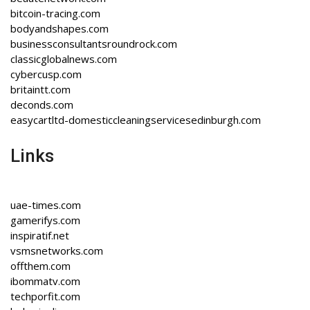
bitcoin-tracing.com
bodyandshapes.com
businessconsultantsroundrock.com
classicglobalnews.com
cybercusp.com
britaintt.com
deconds.com
easycartltd-domesticcleaningservicesedinburgh.com
Links
uae-times.com
gamerifys.com
inspiratif.net
vsmsnetworks.com
offthem.com
ibommatv.com
techporfit.com