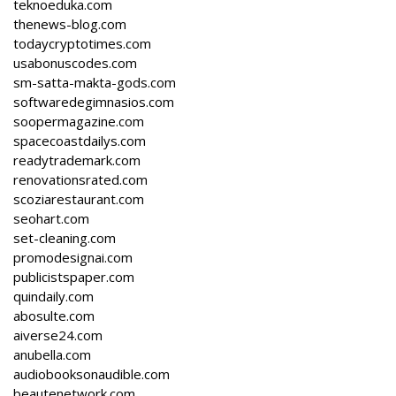
teknoeduka.com
thenews-blog.com
todaycryptotimes.com
usabonuscodes.com
sm-satta-makta-gods.com
softwaredegimnasios.com
soopermagazine.com
spacecoastdailys.com
readytrademark.com
renovationsrated.com
scoziarestaurant.com
seohart.com
set-cleaning.com
promodesignai.com
publicistspaper.com
quindaily.com
abosulte.com
aiverse24.com
anubella.com
audiobooksonaudible.com
beautenetwork.com