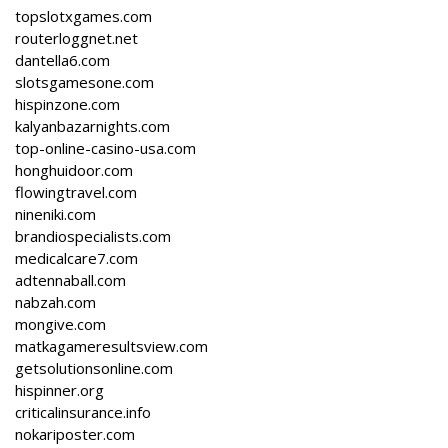
topslotxgames.com
routerloggnet.net
dantella6.com
slotsgamesone.com
hispinzone.com
kalyanbazarnights.com
top-online-casino-usa.com
honghuidoor.com
flowingtravel.com
nineniki.com
brandiospecialists.com
medicalcare7.com
adtennaball.com
nabzah.com
mongive.com
matkagameresultsview.com
getsolutionsonline.com
hispinner.org
criticalinsurance.info
nokariposter.com