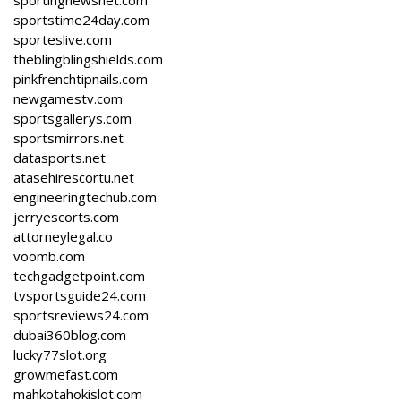
sportingnewsnet.com
sportstime24day.com
sporteslive.com
theblingblingshields.com
pinkfrenchtipnails.com
newgamestv.com
sportsgallerys.com
sportsmirrors.net
datasports.net
atasehirescortu.net
engineeringtechub.com
jerryescorts.com
attorneylegal.co
voomb.com
techgadgetpoint.com
tvsportsguide24.com
sportsreviews24.com
dubai360blog.com
lucky77slot.org
growmefast.com
mahkotahokislot.com