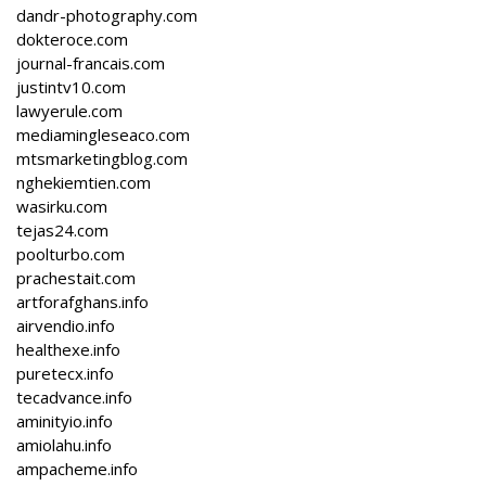
dandr-photography.com
dokteroce.com
journal-francais.com
justintv10.com
lawyerule.com
mediamingleseaco.com
mtsmarketingblog.com
nghekiemtien.com
wasirku.com
tejas24.com
poolturbo.com
prachestait.com
artforafghans.info
airvendio.info
healthexe.info
puretecx.info
tecadvance.info
aminityio.info
amiolahu.info
ampacheme.info