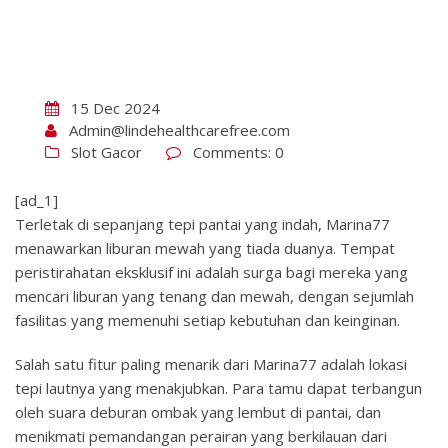
15 Dec 2024
Admin@lindehealthcarefree.com
Slot Gacor
Comments: 0
[ad_1]
Terletak di sepanjang tepi pantai yang indah, Marina77
menawarkan liburan mewah yang tiada duanya. Tempat
peristirahatan eksklusif ini adalah surga bagi mereka yang
mencari liburan yang tenang dan mewah, dengan sejumlah
fasilitas yang memenuhi setiap kebutuhan dan keinginan.
Salah satu fitur paling menarik dari Marina77 adalah lokasi
tepi lautnya yang menakjubkan. Para tamu dapat terbangun
oleh suara deburan ombak yang lembut di pantai, dan
menikmati pemandangan perairan yang berkilauan dari