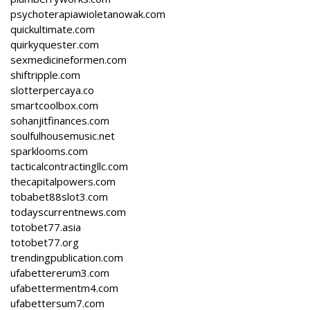
psychoterapiawioletanowak.com
quickultimate.com
quirkyquester.com
sexmedicineformen.com
shiftripple.com
slotterpercaya.co
smartcoolbox.com
sohanjitfinances.com
soulfulhousemusic.net
sparklooms.com
tacticalcontractingllc.com
thecapitalpowers.com
tobabet88slot3.com
todayscurrentnews.com
totobet77.asia
totobet77.org
trendingpublication.com
ufabettererum3.com
ufabettermentm4.com
ufabettersum7.com