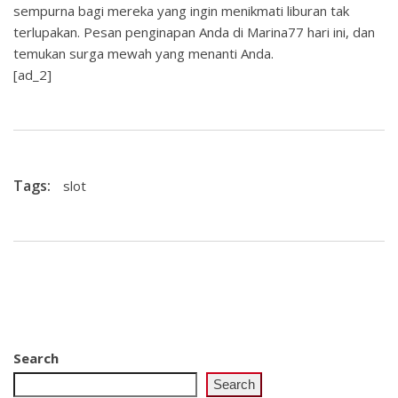
sempurna bagi mereka yang ingin menikmati liburan tak
terlupakan. Pesan penginapan Anda di Marina77 hari ini, dan
temukan surga mewah yang menanti Anda.
[ad_2]
Tags:
slot
Search
Search