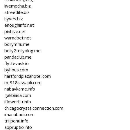
livemocha.biz
streetlife.biz
hyves.biz
enoughinfo.net
pinhive.net
warnabet.net
bollym4u.me
bolly2tollyblog.me
pandaclub.me
flyttevask.io
byhous.com
hartfordplazahotel.com
m-918kissapk.com
nabavkame.info
gakbiasa.com
iflowerhu.info
chicagocrystalconnection.com
imanabadii.com
trilipohu.info
appruptio.info