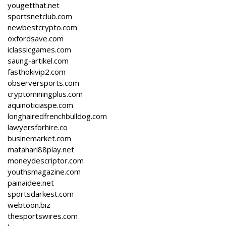
yougetthat.net
sportsnetclub.com
newbestcrypto.com
oxfordsave.com
iclassicgames.com
saung-artikel.com
fasthokivip2.com
observersports.com
cryptominingplus.com
aquinoticiaspe.com
longhairedfrenchbulldog.com
lawyersforhire.co
businemarket.com
matahari88play.net
moneydescriptor.com
youthsmagazine.com
painaidee.net
sportsdarkest.com
webtoon.biz
thesportswires.com