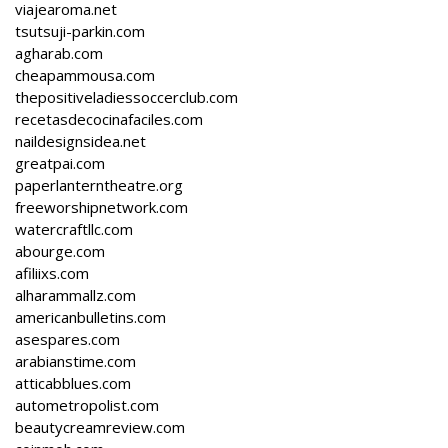
viajearoma.net
tsutsuji-parkin.com
agharab.com
cheapammousa.com
thepositiveladiessoccerclub.com
recetasdecocinafaciles.com
naildesignsidea.net
greatpai.com
paperlanterntheatre.org
freeworshipnetwork.com
watercraftllc.com
abourge.com
afiliixs.com
alharammallz.com
americanbulletins.com
asespares.com
arabianstime.com
atticabblues.com
autometropolist.com
beautycreamreview.com