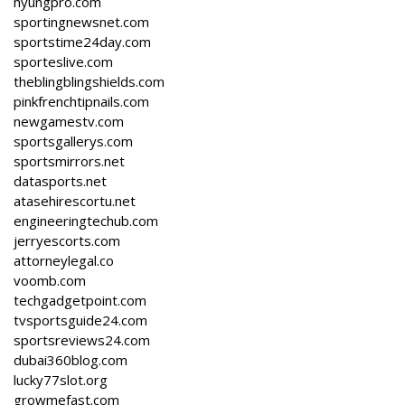
hyungpro.com
sportingnewsnet.com
sportstime24day.com
sporteslive.com
theblingblingshields.com
pinkfrenchtipnails.com
newgamestv.com
sportsgallerys.com
sportsmirrors.net
datasports.net
atasehirescortu.net
engineeringtechub.com
jerryescorts.com
attorneylegal.co
voomb.com
techgadgetpoint.com
tvsportsguide24.com
sportsreviews24.com
dubai360blog.com
lucky77slot.org
growmefast.com