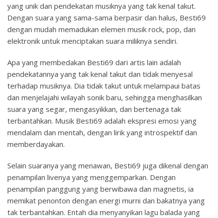
yang unik dan pendekatan musiknya yang tak kenal takut.
Dengan suara yang sama-sama berpasir dan halus, Besti69
dengan mudah memadukan elemen musik rock, pop, dan
elektronik untuk menciptakan suara miliknya sendiri.
Apa yang membedakan Besti69 dari artis lain adalah
pendekatannya yang tak kenal takut dan tidak menyesal
terhadap musiknya. Dia tidak takut untuk melampaui batas
dan menjelajahi wilayah sonik baru, sehingga menghasilkan
suara yang segar, mengasyikkan, dan bertenaga tak
terbantahkan. Musik Besti69 adalah ekspresi emosi yang
mendalam dan mentah, dengan lirik yang introspektif dan
memberdayakan.
Selain suaranya yang menawan, Besti69 juga dikenal dengan
penampilan livenya yang menggemparkan. Dengan
penampilan panggung yang berwibawa dan magnetis, ia
memikat penonton dengan energi murni dan bakatnya yang
tak terbantahkan. Entah dia menyanyikan lagu balada yang