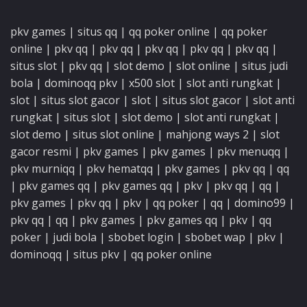
pkv games
|
situs qq
|
qq poker online
|
qq poker
online
|
pkv qq
|
pkv qq
|
pkv qq
|
pkv qq
|
pkv qq
|
situs slot
|
pkv qq
|
slot demo
|
slot online
|
situs judi
bola
|
dominoqq pkv
|
x500 slot
|
slot anti rungkat
|
slot
|
situs slot gacor
|
slot
|
situs slot gacor
|
slot anti
rungkat
|
situs slot
|
slot demo
|
slot anti rungkat
|
slot demo
|
situs slot online
|
mahjong ways 2
|
slot
gacor resmi
|
pkv games
|
pkv games
|
pkv menuqq
|
pkv murniqq
|
pkv hematqq
|
pkv games
|
pkv qq
|
qq
|
pkv games qq
|
pkv games qq
|
pkv
|
pkv qq
|
qq
|
pkv games
|
pkv qq
|
pkv
|
qq poker
|
qq
|
domino99
|
pkv qq
|
qq
|
pkv games
|
pkv games qq
|
pkv
|
qq
poker
|
judi bola
|
sbobet login
|
sbobet wap
|
pkv
|
dominoqq
|
situs pkv
|
qq poker online