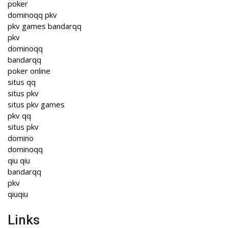
poker
dominoqq pkv
pkv games bandarqq
pkv
dominoqq
bandarqq
poker online
situs qq
situs pkv
situs pkv games
pkv qq
situs pkv
domino
dominoqq
qiu qiu
bandarqq
pkv
qiuqiu
Links