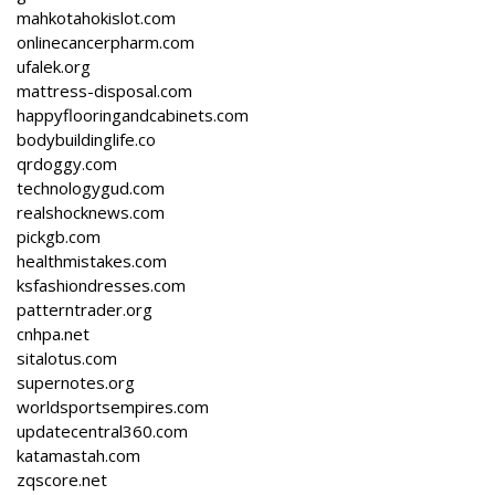
mahkotahokislot.com
onlinecancerpharm.com
ufalek.org
mattress-disposal.com
happyflooringandcabinets.com
bodybuildinglife.co
qrdoggy.com
technologygud.com
realshocknews.com
pickgb.com
healthmistakes.com
ksfashiondresses.com
patterntrader.org
cnhpa.net
sitalotus.com
supernotes.org
worldsportsempires.com
updatecentral360.com
katamastah.com
zqscore.net