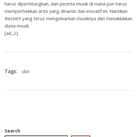
harus diperhitungkan, dan pecinta musik di mana pun harus
memperhatikan artis yang dinamis dan inovatif ini. Nantikan
Besti69 yang terus mengeluarkan musiknya dan menaklukkan
dunia musik.
[ad_2]
Tags:
slot
Search