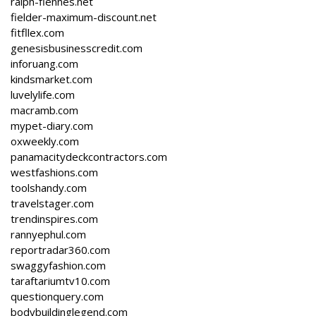
ralph-fiennes.net
fielder-maximum-discount.net
fitfllex.com
genesisbusinesscredit.com
inforuang.com
kindsmarket.com
luvelylife.com
macramb.com
mypet-diary.com
oxweekly.com
panamacitydeckcontractors.com
westfashions.com
toolshandy.com
travelstager.com
trendinspires.com
rannyephul.com
reportradar360.com
swaggyfashion.com
taraftariumtv10.com
questionquery.com
bodybuildinglegend.com