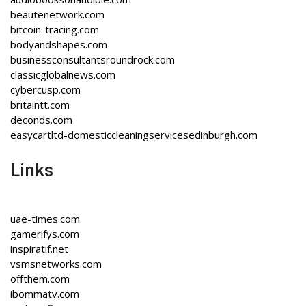
beautenetwork.com
bitcoin-tracing.com
bodyandshapes.com
businessconsultantsroundrock.com
classicglobalnews.com
cybercusp.com
britaintt.com
deconds.com
easycartltd-domesticcleaningservicesedinburgh.com
Links
uae-times.com
gamerifys.com
inspiratif.net
vsmsnetworks.com
offthem.com
ibommatv.com