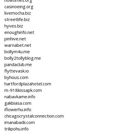
casinoeing.org
livemocha.biz
streetlife.biz
hyves.biz
enoughinfo.net
pinhive.net
warnabet.net
bollym4u.me
bolly2tollyblog.me
pandaclub.me
flyttevask.io
byhous.com
hartfordplazahotel.com
m-918kissapk.com
nabavkame.info
gakbiasa.com
iflowerhu.info
chicagocrystalconnection.com
imanabadii.com
trilipohu.info