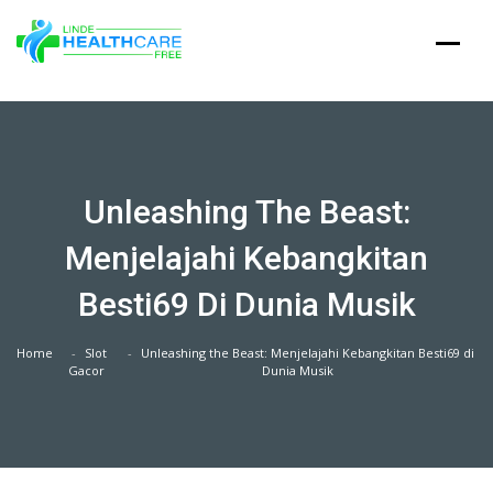
Skip
to
content
Unleashing The Beast:
Menjelajahi Kebangkitan
Besti69 Di Dunia Musik
Home
Slot
Unleashing the Beast: Menjelajahi Kebangkitan Besti69 di
Gacor
Dunia Musik