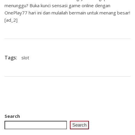
menunggu? Buka kunci sensasi game online dengan
OnePlay77 hari ini dan mulailah bermain untuk menang besar!
[ad_2]
Tags:
slot
Search
Search