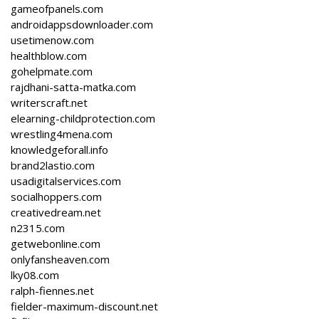
gameofpanels.com
androidappsdownloader.com
usetimenow.com
healthblow.com
gohelpmate.com
rajdhani-satta-matka.com
writerscraft.net
elearning-childprotection.com
wrestling4mena.com
knowledgeforall.info
brand2lastio.com
usadigitalservices.com
socialhoppers.com
creativedream.net
n2315.com
getwebonline.com
onlyfansheaven.com
lky08.com
ralph-fiennes.net
fielder-maximum-discount.net