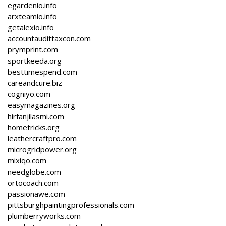
egardenio.info
arxteamio.info
getalexio.info
accountaudittaxcon.com
prymprint.com
sportkeeda.org
besttimespend.com
careandcure.biz
cogniyo.com
easymagazines.org
hirfanjilasmi.com
hometricks.org
leathercraftpro.com
microgridpower.org
mixiqo.com
needglobe.com
ortocoach.com
passionawe.com
pittsburghpaintingprofessionals.com
plumberryworks.com