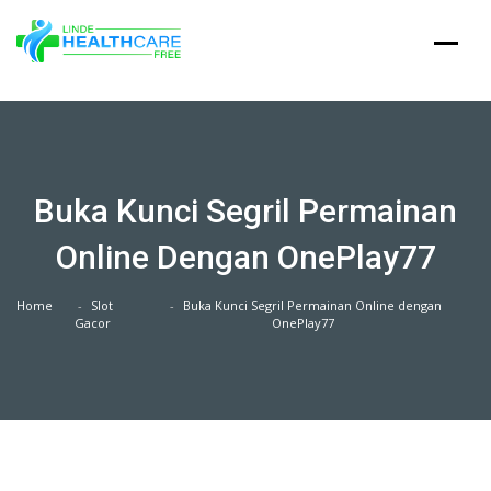
Skip
to
content
Buka Kunci Segril Permainan
Online Dengan OnePlay77
Home
Slot
Buka Kunci Segril Permainan Online dengan
Gacor
OnePlay77