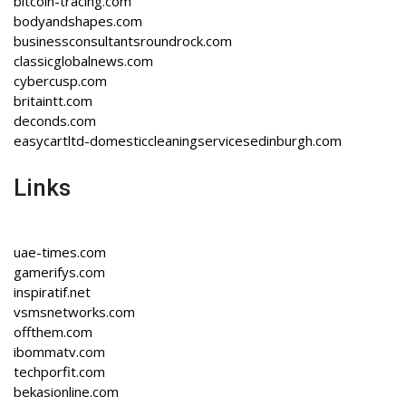
bitcoin-tracing.com
bodyandshapes.com
businessconsultantsroundrock.com
classicglobalnews.com
cybercusp.com
britaintt.com
deconds.com
easycartltd-domesticcleaningservicesedinburgh.com
Links
uae-times.com
gamerifys.com
inspiratif.net
vsmsnetworks.com
offthem.com
ibommatv.com
techporfit.com
bekasionline.com