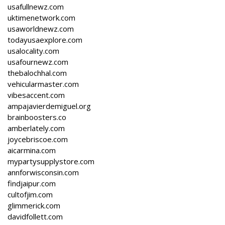
usafullnewz.com
uktimenetwork.com
usaworldnewz.com
todayusaexplore.com
usalocality.com
usafournewz.com
thebalochhal.com
vehicularmaster.com
vibesaccent.com
ampajavierdemiguel.org
brainboosters.co
amberlately.com
joycebriscoe.com
aicarmina.com
mypartysupplystore.com
annforwisconsin.com
findjaipur.com
cultofjim.com
glimmerick.com
davidfollett.com