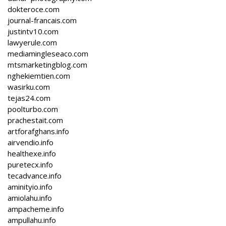
dokteroce.com
journal-francais.com
justintv10.com
lawyerule.com
mediamingleseaco.com
mtsmarketingblog.com
nghekiemtien.com
wasirku.com
tejas24.com
poolturbo.com
prachestait.com
artforafghans.info
airvendio.info
healthexe.info
puretecx.info
tecadvance.info
aminityio.info
amiolahu.info
ampacheme.info
ampullahu.info