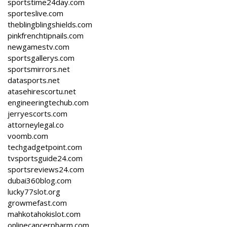
sportstime24day.com
sporteslive.com
theblingblingshields.com
pinkfrenchtipnails.com
newgamestv.com
sportsgallerys.com
sportsmirrors.net
datasports.net
atasehirescortu.net
engineeringtechub.com
jerryescorts.com
attorneylegal.co
voomb.com
techgadgetpoint.com
tvsportsguide24.com
sportsreviews24.com
dubai360blog.com
lucky77slot.org
growmefast.com
mahkotahokislot.com
onlinecancerpharm.com