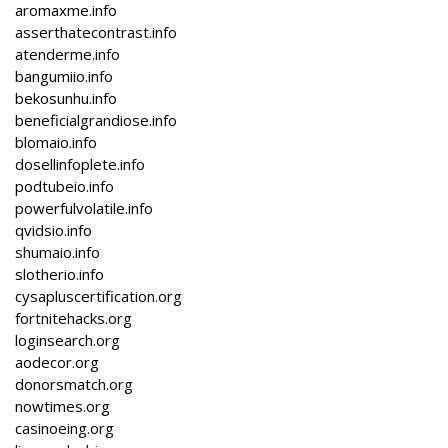
aromaxme.info
asserthatecontrast.info
atenderme.info
bangumiio.info
bekosunhu.info
beneficialgrandiose.info
blomaio.info
dosellinfoplete.info
podtubeio.info
powerfulvolatile.info
qvidsio.info
shumaio.info
slotherio.info
cysapluscertification.org
fortnitehacks.org
loginsearch.org
aodecor.org
donorsmatch.org
nowtimes.org
casinoeing.org