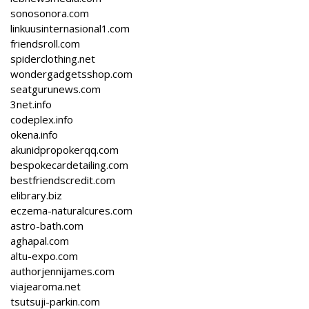
sonosonora.com
linkuusinternasional1.com
friendsroll.com
spiderclothing.net
wondergadgetsshop.com
seatgurunews.com
3net.info
codeplex.info
okena.info
akunidpropokerqq.com
bespokecardetailing.com
bestfriendscredit.com
elibrary.biz
eczema-naturalcures.com
astro-bath.com
aghapal.com
altu-expo.com
authorjennijames.com
viajearoma.net
tsutsuji-parkin.com