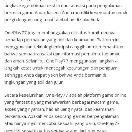
tingkat kegembiraan ekstra dan sensasi pada pengalaman
bermain game Anda, karena Anda memiliki kesempatan untuk
pergi dengan uang tunai tambahan di saku Anda.
OnePlay77 juga membanggakan diri atas komitmennya
terhadap permainan yang adil dan keamanan. Platform ini
menggunakan teknologi enkripsi canggih untuk memastikan
bahwa semua transaksi dan informasi pemain tetap aman
dan aman. Selain itu, OnePlay77 menggunakan langkah -
langkah ketat untuk mencegah kecurangan dan penipuan,
sehingga Anda dapat yakin bahwa Anda bermain di
lingkungan yang adil dan jujur.
Secara keseluruhan, OnePlay77 adalah platform game online
yang fantastis yang menawarkan berbagai macam game,
akses yang nyaman, hadiah uang nyata, dan keamanan
terkemuka. Apakah Anda seorang gamer berpengalaman
atau hanya ingin mencoba sesuatu yang baru, OnePlay77
memiliki sesuatu untuk semua orang. Jadi mengapa