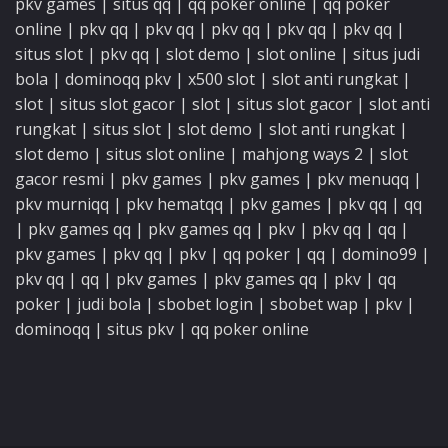
pkv games
|
situs qq
|
qq poker online
|
qq poker
online
|
pkv qq
|
pkv qq
|
pkv qq
|
pkv qq
|
pkv qq
|
situs slot
|
pkv qq
|
slot demo
|
slot online
|
situs judi
bola
|
dominoqq pkv
|
x500 slot
|
slot anti rungkat
|
slot
|
situs slot gacor
|
slot
|
situs slot gacor
|
slot anti
rungkat
|
situs slot
|
slot demo
|
slot anti rungkat
|
slot demo
|
situs slot online
|
mahjong ways 2
|
slot
gacor resmi
|
pkv games
|
pkv games
|
pkv menuqq
|
pkv murniqq
|
pkv hematqq
|
pkv games
|
pkv qq
|
qq
|
pkv games qq
|
pkv games qq
|
pkv
|
pkv qq
|
qq
|
pkv games
|
pkv qq
|
pkv
|
qq poker
|
qq
|
domino99
|
pkv qq
|
qq
|
pkv games
|
pkv games qq
|
pkv
|
qq
poker
|
judi bola
|
sbobet login
|
sbobet wap
|
pkv
|
dominoqq
|
situs pkv
|
qq poker online