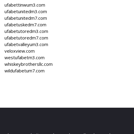
ufabettinwum3.com
ufabetunitedm3.com
ufabetunitedm7.com
ufabetuskedm7.com
ufabetutoredm3.com
ufabetutoredm7.com
ufabetvalleyum3.com
veloxview.com
westufabetm3.com
whiskeybrothersllc.com
wildufabetum7.com