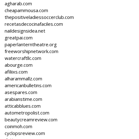
agharab.com
cheapammousa.com
thepositiveladiessoccerclub.com
recetasdecocinafaciles.com
naildesignsidea.net
greatpai.com
paperlanterntheatre.org
freeworshipnetwork.com
watercraftllc.com
abourge.com
afiliixs.com
alharammallz.com
americanbulletins.com
asespares.com
arabianstime.com
atticabblues.com
autometropolist.com
beautycreamreview.com
coinmoh.com
cyclopsreview.com