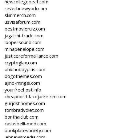
newcollegebeat.com
reverbnewyork.com
skinmerch.com
usvisaforum.com
bestmovierulz.com
jagalchi-trade.com
loopersound.com
minapenelope.com
justicereformalliance.com
cryptoglax.com
ohiohobbyplus.com
bogothemes.com
ajino-mingei.com
yourfreehost.info
cheapnorthfacejacketsm.com
gurjoshhomes.com
tombradydiet.com
bonthaiclub.com
casusbelli-mod.com
bookplatesociety.com
lebnewsmedia.com