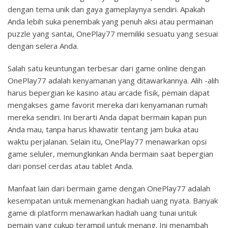
dengan tema unik dan gaya gameplaynya sendiri. Apakah
Anda lebih suka penembak yang penuh aksi atau permainan
puzzle yang santai, OnePlay77 memiliki sesuatu yang sesuai
dengan selera Anda.
Salah satu keuntungan terbesar dari game online dengan
OnePlay77 adalah kenyamanan yang ditawarkannya. Alih -alih
harus bepergian ke kasino atau arcade fisik, pemain dapat
mengakses game favorit mereka dari kenyamanan rumah
mereka sendiri. Ini berarti Anda dapat bermain kapan pun
Anda mau, tanpa harus khawatir tentang jam buka atau
waktu perjalanan. Selain itu, OnePlay77 menawarkan opsi
game seluler, memungkinkan Anda bermain saat bepergian
dari ponsel cerdas atau tablet Anda.
Manfaat lain dari bermain game dengan OnePlay77 adalah
kesempatan untuk memenangkan hadiah uang nyata. Banyak
game di platform menawarkan hadiah uang tunai untuk
pemain yang cukup terampil untuk menang. Ini menambah