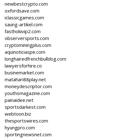
newbestcrypto.com
oxfordsave.com
iclassicgames.com
saung-artikel.com
fasthokivip2.com
observersports.com
cryptominingplus.com
aquinoticiaspe.com
longhairedfrenchbulldog.com
lawyersforhire.co
businemarket.com
matahari88play.net
moneydescriptor.com
youthsmagazine.com
painaidee.net
sportsdarkest.com
webtoon.biz
thesportswires.com
hyungpro.com
sportingnewsnet.com