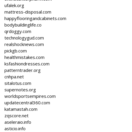
ufalek.org
mattress-disposal.com
happyflooringandcabinets.com
bodybuildinglife.co
qrdoggy.com
technologygud.com
realshocknews.com
pickgb.com
healthmistakes.com
ksfashiondresses.com
patterntrader.org
cnhpa.net
sitalotus.com
supernotes.org
worldsportsempires.com
updatecentral360.com
katamastah.com
zqscore.net
aseleraio.info
asticio.info