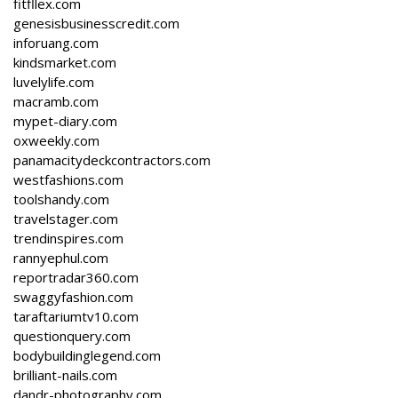
fitfllex.com
genesisbusinesscredit.com
inforuang.com
kindsmarket.com
luvelylife.com
macramb.com
mypet-diary.com
oxweekly.com
panamacitydeckcontractors.com
westfashions.com
toolshandy.com
travelstager.com
trendinspires.com
rannyephul.com
reportradar360.com
swaggyfashion.com
taraftariumtv10.com
questionquery.com
bodybuildinglegend.com
brilliant-nails.com
dandr-photography.com