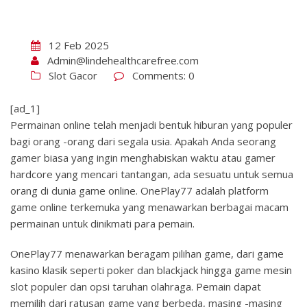
12 Feb 2025
Admin@lindehealthcarefree.com
Slot Gacor
Comments: 0
[ad_1]
Permainan online telah menjadi bentuk hiburan yang populer
bagi orang -orang dari segala usia. Apakah Anda seorang
gamer biasa yang ingin menghabiskan waktu atau gamer
hardcore yang mencari tantangan, ada sesuatu untuk semua
orang di dunia game online. OnePlay77 adalah platform
game online terkemuka yang menawarkan berbagai macam
permainan untuk dinikmati para pemain.
OnePlay77 menawarkan beragam pilihan game, dari game
kasino klasik seperti poker dan blackjack hingga game mesin
slot populer dan opsi taruhan olahraga. Pemain dapat
memilih dari ratusan game yang berbeda, masing -masing