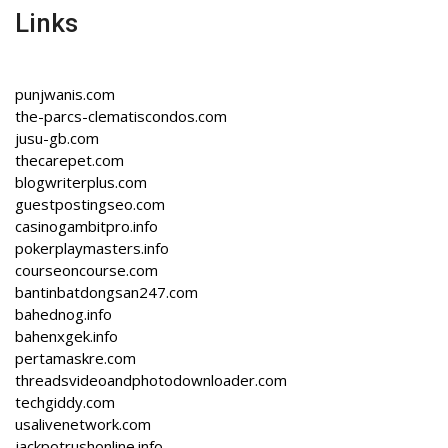
Links
punjwanis.com
the-parcs-clematiscondos.com
jusu-gb.com
thecarepet.com
blogwriterplus.com
guestpostingseo.com
casinogambitpro.info
pokerplaymasters.info
courseoncourse.com
bantinbatdongsan247.com
bahednog.info
bahenxgek.info
pertamaskre.com
threadsvideoandphotodownloader.com
techgiddy.com
usalivenetwork.com
jackpotrushonline.info