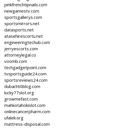
pinkfrenchtipnails.com
newgamestv.com
sportsgallerys.com
sportsmirrors.net
datasports.net
atasehirescortu.net
engineeringtechub.com
jerryescorts.com
attorneylegal.co
voomb.com
techgadgetpoint.com
tvsportsguide24.com
sportsreviews24.com
dubai360blog.com
lucky77slot.org
growmefast.com
mahkotahokislot.com
onlinecancerpharm.com
ufalek.org
mattress-disposal.com