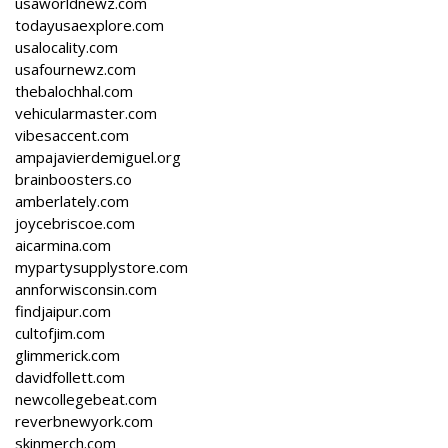
usaworldnewz.com
todayusaexplore.com
usalocality.com
usafournewz.com
thebalochhal.com
vehicularmaster.com
vibesaccent.com
ampajavierdemiguel.org
brainboosters.co
amberlately.com
joycebriscoe.com
aicarmina.com
mypartysupplystore.com
annforwisconsin.com
findjaipur.com
cultofjim.com
glimmerick.com
davidfollett.com
newcollegebeat.com
reverbnewyork.com
skinmerch.com