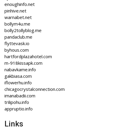
enoughinfo.net
pinhive.net
warnabet.net
bollym4u.me
bolly2tollyblog.me
pandaclub.me
flyttevask.io
byhous.com
hartfordplazahotel.com
m-918kissapk.com
nabavkame.info
gakbiasa.com
iflowerhu.info
chicagocrystalconnection.com
imanabadii.com
trilipohu.info
appruptio.info
Links