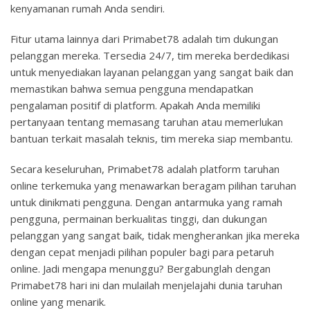
kenyamanan rumah Anda sendiri.
Fitur utama lainnya dari Primabet78 adalah tim dukungan
pelanggan mereka. Tersedia 24/7, tim mereka berdedikasi
untuk menyediakan layanan pelanggan yang sangat baik dan
memastikan bahwa semua pengguna mendapatkan
pengalaman positif di platform. Apakah Anda memiliki
pertanyaan tentang memasang taruhan atau memerlukan
bantuan terkait masalah teknis, tim mereka siap membantu.
Secara keseluruhan, Primabet78 adalah platform taruhan
online terkemuka yang menawarkan beragam pilihan taruhan
untuk dinikmati pengguna. Dengan antarmuka yang ramah
pengguna, permainan berkualitas tinggi, dan dukungan
pelanggan yang sangat baik, tidak mengherankan jika mereka
dengan cepat menjadi pilihan populer bagi para petaruh
online. Jadi mengapa menunggu? Bergabunglah dengan
Primabet78 hari ini dan mulailah menjelajahi dunia taruhan
online yang menarik.