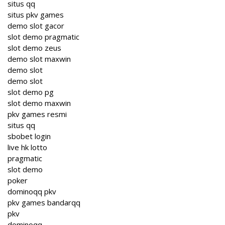
situs qq
situs pkv games
demo slot gacor
slot demo pragmatic
slot demo zeus
demo slot maxwin
demo slot
demo slot
slot demo pg
slot demo maxwin
pkv games resmi
situs qq
sbobet login
live hk lotto
pragmatic
slot demo
poker
dominoqq pkv
pkv games bandarqq
pkv
dominoqq