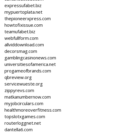
expressufabet.biz
mypuertoplata.net
thepioneerxpress.com
howtofixissue.com
teamufabet.biz
webfullform.com
allviddownload.com
decorsmag.com
gamblingcasinonews.com
universitiesofamerica.net
progameofbrands.com
qbreview.org
servicewueste.org
zippyrevs.com
matkanumbernow.com
myjobcirculars.com
healthmoreoverfitness.com
topslotxgames.com
routerloggnet.net
dantella6.com