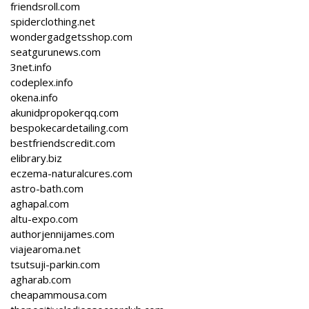
friendsroll.com
spiderclothing.net
wondergadgetsshop.com
seatgurunews.com
3net.info
codeplex.info
okena.info
akunidpropokerqq.com
bespokecardetailing.com
bestfriendscredit.com
elibrary.biz
eczema-naturalcures.com
astro-bath.com
aghapal.com
altu-expo.com
authorjennijames.com
viajearoma.net
tsutsuji-parkin.com
agharab.com
cheapammousa.com