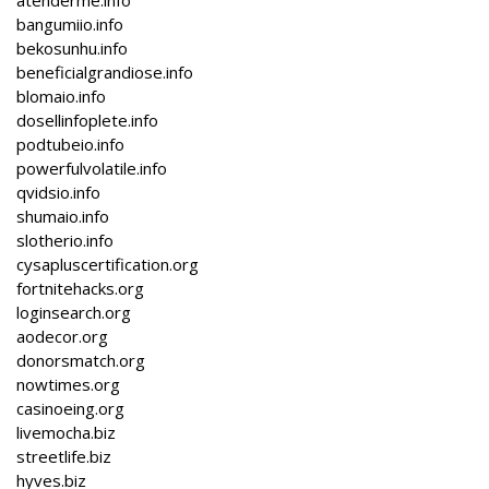
bangumiio.info
bekosunhu.info
beneficialgrandiose.info
blomaio.info
dosellinfoplete.info
podtubeio.info
powerfulvolatile.info
qvidsio.info
shumaio.info
slotherio.info
cysapluscertification.org
fortnitehacks.org
loginsearch.org
aodecor.org
donorsmatch.org
nowtimes.org
casinoeing.org
livemocha.biz
streetlife.biz
hyves.biz