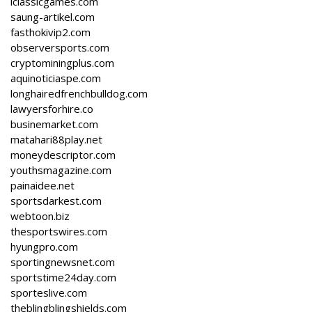
iclassicgames.com
saung-artikel.com
fasthokivip2.com
observersports.com
cryptominingplus.com
aquinoticiaspe.com
longhairedfrenchbulldog.com
lawyersforhire.co
businemarket.com
matahari88play.net
moneydescriptor.com
youthsmagazine.com
painaidee.net
sportsdarkest.com
webtoon.biz
thesportswires.com
hyungpro.com
sportingnewsnet.com
sportstime24day.com
sporteslive.com
theblingblingshields.com