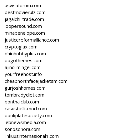
usvisaforum.com
bestmovierulz.com
jagalchi-trade.com
loopersound.com
minapenelope.com
justicereformalliance.com
cryptoglax.com
ohiohobbyplus.com
bogothemes.com
ajino-mingei.com
yourfreehost.info
cheapnorthfacejacketsm.com
gurjoshhomes.com
tombradydiet.com
bonthaiclub.com
casusbelli-mod.com
bookplatesociety.com
lebnewsmedia.com
sonosonora.com
linkuusinternasional1.com