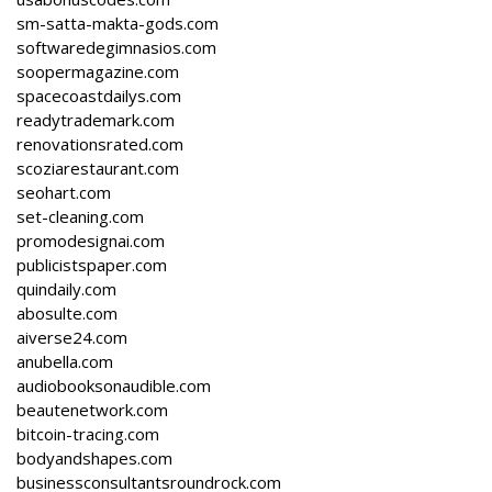
sm-satta-makta-gods.com
softwaredegimnasios.com
soopermagazine.com
spacecoastdailys.com
readytrademark.com
renovationsrated.com
scoziarestaurant.com
seohart.com
set-cleaning.com
promodesignai.com
publicistspaper.com
quindaily.com
abosulte.com
aiverse24.com
anubella.com
audiobooksonaudible.com
beautenetwork.com
bitcoin-tracing.com
bodyandshapes.com
businessconsultantsroundrock.com