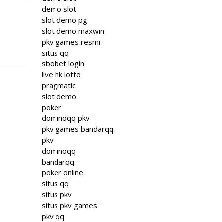
demo slot
slot demo pg
slot demo maxwin
pkv games resmi
situs qq
sbobet login
live hk lotto
pragmatic
slot demo
poker
dominoqq pkv
pkv games bandarqq
pkv
dominoqq
bandarqq
poker online
situs qq
situs pkv
situs pkv games
pkv qq