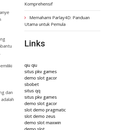
Komprehensif
panye
Memahami Parlay4D: Panduan
n
Utama untuk Pemula
ang
Links
mbantu
.
qiu qiu
miliki
situs pkv games
demo slot gacor
sbobet
situs qq
ang dan
situs pkv games
 adalah
demo slot gacor
slot demo pragmatic
slot demo zeus
demo slot maxwin
demo slot