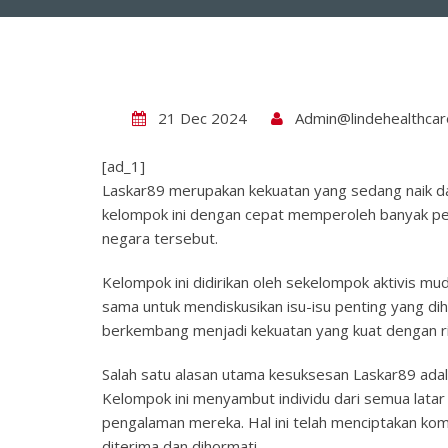
21 Dec 2024
Admin@lindehealthcar
[ad_1]
Laskar89 merupakan kekuatan yang sedang naik dau
kelompok ini dengan cepat memperoleh banyak pengi
negara tersebut.
Kelompok ini didirikan oleh sekelompok aktivis mud
sama untuk mendiskusikan isu-isu penting yang diha
berkembang menjadi kekuatan yang kuat dengan ri
Salah satu alasan utama kesuksesan Laskar89 ada
Kelompok ini menyambut individu dari semua lata
pengalaman mereka. Hal ini telah menciptakan ko
diterima dan dihormati.