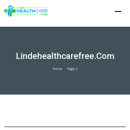
Skip
to
content
Lindehealthcarefree.com
Home
Page 2