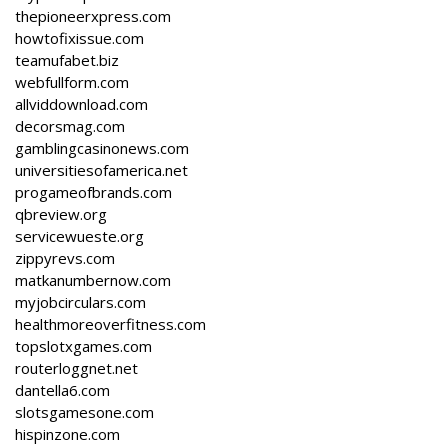
thepioneerxpress.com
howtofixissue.com
teamufabet.biz
webfullform.com
allviddownload.com
decorsmag.com
gamblingcasinonews.com
universitiesofamerica.net
progameofbrands.com
qbreview.org
servicewueste.org
zippyrevs.com
matkanumbernow.com
myjobcirculars.com
healthmoreoverfitness.com
topslotxgames.com
routerloggnet.net
dantella6.com
slotsgamesone.com
hispinzone.com