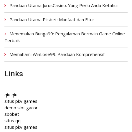
Panduan Utama JurusCasino: Yang Perlu Anda Ketahui
Panduan Utama Plisbet: Manfaat dan Fitur
Menemukan Bunga99: Pengalaman Bermain Game Online
Terbaik
Memahami WinLose99: Panduan Komprehensif
Links
qiu qiu
situs pkv games
demo slot gacor
sbobet
situs qq
situs pkv games