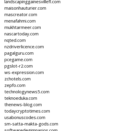
landscapinggainesvillefl.com
maisonhauturier.com
mascreator.com
menafahmi.com
mukhtarmeer.com
nascartoday.com
nqted.com
nzdriverlicence.com
pagalguru.com
pcegame.com
pgslot-r2.com
ws-expression.com
zchotels.com
zepfo.com
technologynews5.com
teknoeduka.com
thenews-blog.com
todaycryptotimes.com
usabonuscodes.com
sm-satta-makta-gods.com
softwaredegimnasios.com