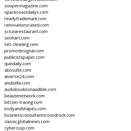
soopermagazine.com
spacecoastdailys.com
readytrademark.com
renovationsrated.com
scoziarestaurant.com
seohart.com
set-cleaning.com
promodesignai.com
publicistspaper.com
quindaily.com
abosulte.com
aiverse24.com
anubella.com
audiobooksonaudible.com
beautenetwork.com
bitcoin-tracing.com
bodyandshapes.com
businessconsultantsroundrock.com
classicglobalnews.com
cybercusp.com