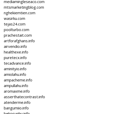
mediamingleseaco.com
mtsmarketingblog.com
nghekiemtien.com
wasirku.com
tejas24.com
poolturbo.com
prachestait.com
artforafghans.info
airvendio.info
healthexe.info
puretecx.info
tecadvance.info
aminityio.info
amiolahu.info
ampacheme.info
ampullahu.info
aromaxme.info
asserthatecontrast.info
atenderme.info
bangumiio.info
bekosunhu.info