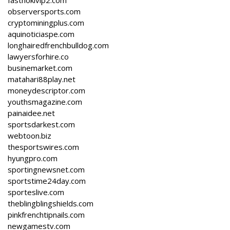
fasthokivip2.com
observersports.com
cryptominingplus.com
aquinoticiaspe.com
longhairedfrenchbulldog.com
lawyersforhire.co
businemarket.com
matahari88play.net
moneydescriptor.com
youthsmagazine.com
painaidee.net
sportsdarkest.com
webtoon.biz
thesportswires.com
hyungpro.com
sportingnewsnet.com
sportstime24day.com
sporteslive.com
theblingblingshields.com
pinkfrenchtipnails.com
newgamestv.com