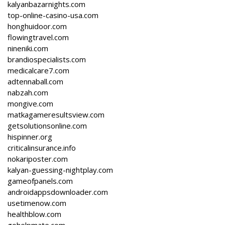
kalyanbazarnights.com
top-online-casino-usa.com
honghuidoor.com
flowingtravel.com
nineniki.com
brandiospecialists.com
medicalcare7.com
adtennaball.com
nabzah.com
mongive.com
matkagameresultsview.com
getsolutionsonline.com
hispinner.org
criticalinsurance.info
nokariposter.com
kalyan-guessing-nightplay.com
gameofpanels.com
androidappsdownloader.com
usetimenow.com
healthblow.com
gohelpmate.com