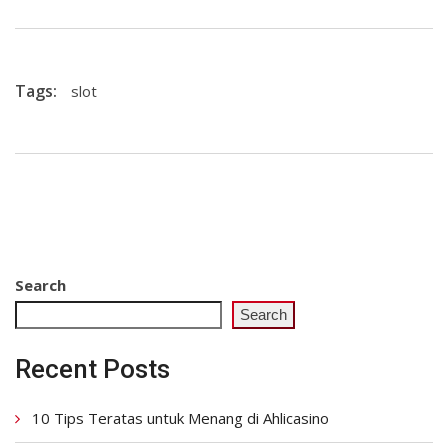
Tags:
slot
Search
Search
Recent Posts
10 Tips Teratas untuk Menang di Ahlicasino