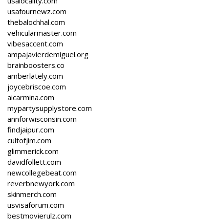
usalocality.com
usafournewz.com
thebalochhal.com
vehicularmaster.com
vibesaccent.com
ampajavierdemiguel.org
brainboosters.co
amberlately.com
joycebriscoe.com
aicarmina.com
mypartysupplystore.com
annforwisconsin.com
findjaipur.com
cultofjim.com
glimmerick.com
davidfollett.com
newcollegebeat.com
reverbnewyork.com
skinmerch.com
usvisaforum.com
bestmovierulz.com