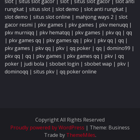
slot
|
situs slot gacor
|
slot
|
situs slot gacor
|
slot anti
rungkat
|
situs slot
|
slot demo
|
slot anti rungkat
|
slot demo
|
situs slot online
|
mahjong ways 2
|
slot
gacor resmi
|
pkv games
|
pkv games
|
pkv menuqq
|
pkv murniqq
|
pkv hematqq
|
pkv games
|
pkv qq
|
qq
|
pkv games qq
|
pkv games qq
|
pkv
|
pkv qq
|
qq
|
pkv games
|
pkv qq
|
pkv
|
qq poker
|
qq
|
domino99
|
pkv qq
|
qq
|
pkv games
|
pkv games qq
|
pkv
|
qq
poker
|
judi bola
|
sbobet login
|
sbobet wap
|
pkv
|
dominoqq
|
situs pkv
|
qq poker online
Copyright All Rights Reserved
Proudly powered by WordPress
|
Theme: Business
Trade by
ThemeMiles
.