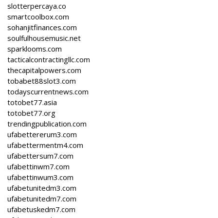
slotterpercaya.co
smartcoolbox.com
sohanjitfinances.com
soulfulhousemusic.net
sparklooms.com
tacticalcontractingllc.com
thecapitalpowers.com
tobabet88slot3.com
todayscurrentnews.com
totobet77.asia
totobet77.org
trendingpublication.com
ufabettererum3.com
ufabettermentm4.com
ufabettersum7.com
ufabettinwm7.com
ufabettinwum3.com
ufabetunitedm3.com
ufabetunitedm7.com
ufabetuskedm7.com