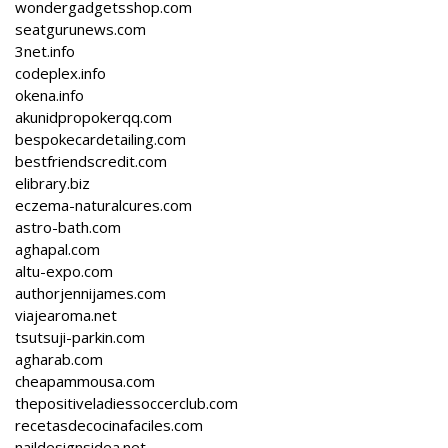
wondergadgetsshop.com
seatgurunews.com
3net.info
codeplex.info
okena.info
akunidpropokerqq.com
bespokecardetailing.com
bestfriendscredit.com
elibrary.biz
eczema-naturalcures.com
astro-bath.com
aghapal.com
altu-expo.com
authorjennijames.com
viajearoma.net
tsutsuji-parkin.com
agharab.com
cheapammousa.com
thepositiveladiessoccerclub.com
recetasdecocinafaciles.com
naildesignsidea.net