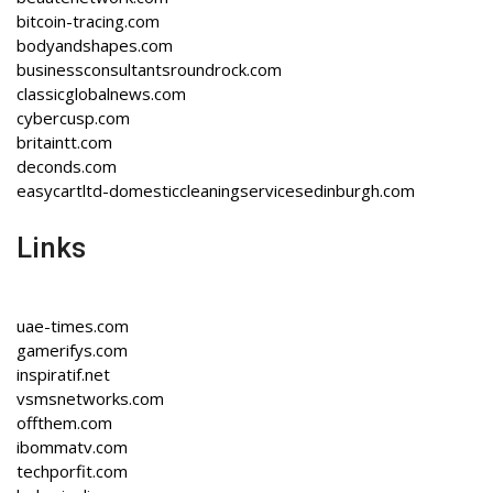
bitcoin-tracing.com
bodyandshapes.com
businessconsultantsroundrock.com
classicglobalnews.com
cybercusp.com
britaintt.com
deconds.com
easycartltd-domesticcleaningservicesedinburgh.com
Links
uae-times.com
gamerifys.com
inspiratif.net
vsmsnetworks.com
offthem.com
ibommatv.com
techporfit.com