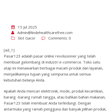
15 Jul 2025
Admin@lindehealthcarefree.com
Slot Gacor
Comments: 0
[ad_1]
Pasar123 adalah pasar online revolusioner yang telah
membuat gelombang di industri e-commerce. Toko satu
atap ini menawarkan berbagai macam produk dan layanan,
menjadikannya tujuan yang sempurna untuk semua
kebutuhan belanja Anda.
Apakah Anda mencari elektronik, mode, produk kecantikan,
barang -barang rumah tangga, atau bahkan bahan makanan,
Pasar123 telah membuat Anda terlindungi. Dengan
antarmuka yang ramah pengguna dan banyak pilihan produk,