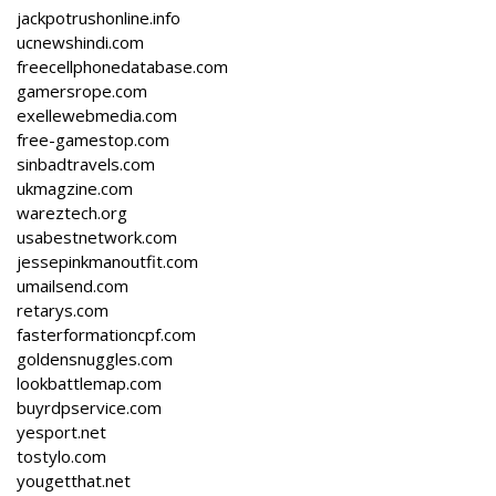
jackpotrushonline.info
ucnewshindi.com
freecellphonedatabase.com
gamersrope.com
exellewebmedia.com
free-gamestop.com
sinbadtravels.com
ukmagzine.com
wareztech.org
usabestnetwork.com
jessepinkmanoutfit.com
umailsend.com
retarys.com
fasterformationcpf.com
goldensnuggles.com
lookbattlemap.com
buyrdpservice.com
yesport.net
tostylo.com
yougetthat.net