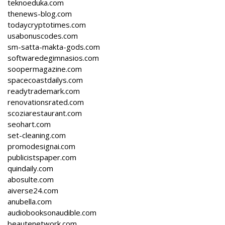
teknoeduka.com
thenews-blog.com
todaycryptotimes.com
usabonuscodes.com
sm-satta-makta-gods.com
softwaredegimnasios.com
soopermagazine.com
spacecoastdailys.com
readytrademark.com
renovationsrated.com
scoziarestaurant.com
seohart.com
set-cleaning.com
promodesignai.com
publicistspaper.com
quindaily.com
abosulte.com
aiverse24.com
anubella.com
audiobooksonaudible.com
beautenetwork.com