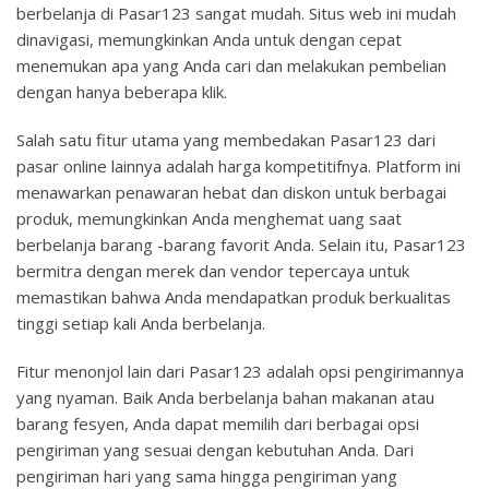
berbelanja di Pasar123 sangat mudah. Situs web ini mudah
dinavigasi, memungkinkan Anda untuk dengan cepat
menemukan apa yang Anda cari dan melakukan pembelian
dengan hanya beberapa klik.
Salah satu fitur utama yang membedakan Pasar123 dari
pasar online lainnya adalah harga kompetitifnya. Platform ini
menawarkan penawaran hebat dan diskon untuk berbagai
produk, memungkinkan Anda menghemat uang saat
berbelanja barang -barang favorit Anda. Selain itu, Pasar123
bermitra dengan merek dan vendor tepercaya untuk
memastikan bahwa Anda mendapatkan produk berkualitas
tinggi setiap kali Anda berbelanja.
Fitur menonjol lain dari Pasar123 adalah opsi pengirimannya
yang nyaman. Baik Anda berbelanja bahan makanan atau
barang fesyen, Anda dapat memilih dari berbagai opsi
pengiriman yang sesuai dengan kebutuhan Anda. Dari
pengiriman hari yang sama hingga pengiriman yang