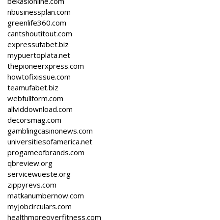
bekasionline.com
nbusinessplan.com
greenlife360.com
cantshoutitout.com
expressufabet.biz
mypuertoplata.net
thepioneerxpress.com
howtofixissue.com
teamufabet.biz
webfullform.com
allviddownload.com
decorsmag.com
gamblingcasinonews.com
universitiesofamerica.net
progameofbrands.com
qbreview.org
servicewueste.org
zippyrevs.com
matkanumbernow.com
myjobcirculars.com
healthmoreoverfitness.com