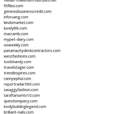
fitfllex.com
genesisbusinesscredit.com
inforuang.com
kindsmarket.com
luvelylife.com
macramb.com
mypet-diary.com
oxweekly.com
panamacitydeckcontractors.com
westfashions.com
toolshandy.com
travelstager.com
trendinspires.com
rannyephul.com
reportradar360.com
swaggyfashion.com
taraftariumtv10.com
questionquery.com
bodybuildinglegend.com
brilliant-nails.com