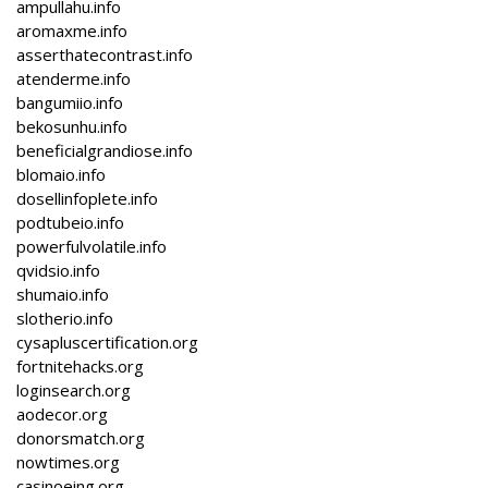
ampullahu.info
aromaxme.info
asserthatecontrast.info
atenderme.info
bangumiio.info
bekosunhu.info
beneficialgrandiose.info
blomaio.info
dosellinfoplete.info
podtubeio.info
powerfulvolatile.info
qvidsio.info
shumaio.info
slotherio.info
cysapluscertification.org
fortnitehacks.org
loginsearch.org
aodecor.org
donorsmatch.org
nowtimes.org
casinoeing.org