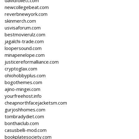
davidfollett.com
newcollegebeat.com
reverbnewyork.com
skinmerch.com
usvisaforum.com
bestmovierulz.com
jagalchi-trade.com
loopersound.com
minapenelope.com
justicereformalliance.com
cryptoglax.com
ohiohobbyplus.com
bogothemes.com
ajino-mingei.com
yourfreehost.info
cheapnorthfacejacketsm.com
gurjoshhomes.com
tombradydiet.com
bonthaiclub.com
casusbelli-mod.com
bookplatesociety.com