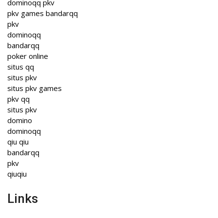
dominoqq pkv
pkv games bandarqq
pkv
dominoqq
bandarqq
poker online
situs qq
situs pkv
situs pkv games
pkv qq
situs pkv
domino
dominoqq
qiu qiu
bandarqq
pkv
qiuqiu
Links