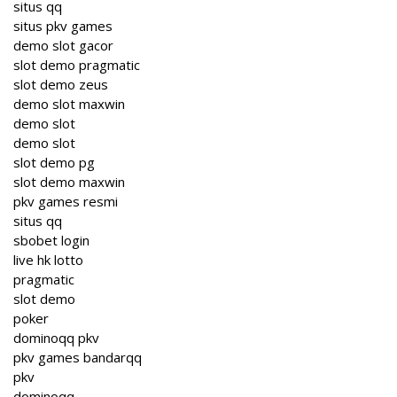
situs qq
situs pkv games
demo slot gacor
slot demo pragmatic
slot demo zeus
demo slot maxwin
demo slot
demo slot
slot demo pg
slot demo maxwin
pkv games resmi
situs qq
sbobet login
live hk lotto
pragmatic
slot demo
poker
dominoqq pkv
pkv games bandarqq
pkv
dominoqq