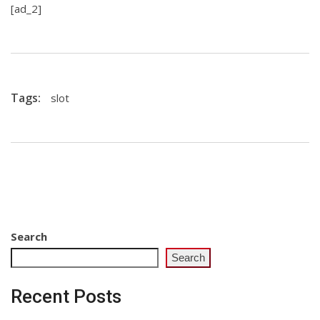
[ad_2]
Tags:
slot
Search
Search
Recent Posts