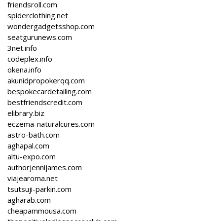
friendsroll.com
spiderclothing.net
wondergadgetsshop.com
seatgurunews.com
3net.info
codeplex.info
okena.info
akunidpropokerqq.com
bespokecardetailing.com
bestfriendscredit.com
elibrary.biz
eczema-naturalcures.com
astro-bath.com
aghapal.com
altu-expo.com
authorjennijames.com
viajearoma.net
tsutsuji-parkin.com
agharab.com
cheapammousa.com