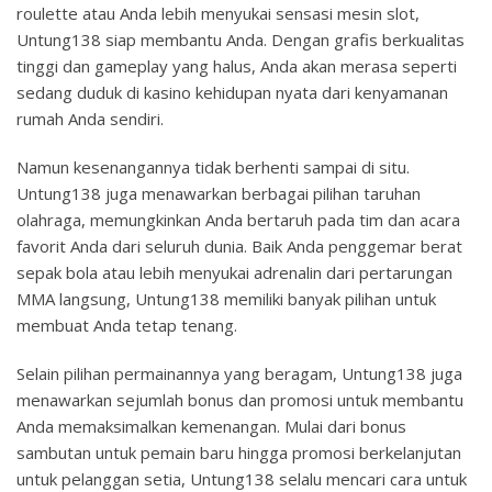
roulette atau Anda lebih menyukai sensasi mesin slot,
Untung138 siap membantu Anda. Dengan grafis berkualitas
tinggi dan gameplay yang halus, Anda akan merasa seperti
sedang duduk di kasino kehidupan nyata dari kenyamanan
rumah Anda sendiri.
Namun kesenangannya tidak berhenti sampai di situ.
Untung138 juga menawarkan berbagai pilihan taruhan
olahraga, memungkinkan Anda bertaruh pada tim dan acara
favorit Anda dari seluruh dunia. Baik Anda penggemar berat
sepak bola atau lebih menyukai adrenalin dari pertarungan
MMA langsung, Untung138 memiliki banyak pilihan untuk
membuat Anda tetap tenang.
Selain pilihan permainannya yang beragam, Untung138 juga
menawarkan sejumlah bonus dan promosi untuk membantu
Anda memaksimalkan kemenangan. Mulai dari bonus
sambutan untuk pemain baru hingga promosi berkelanjutan
untuk pelanggan setia, Untung138 selalu mencari cara untuk