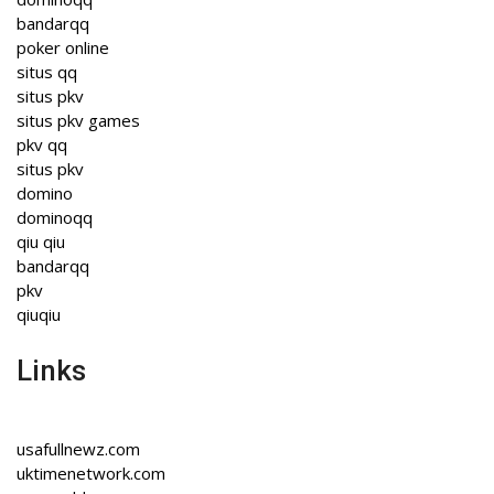
bandarqq
poker online
situs qq
situs pkv
situs pkv games
pkv qq
situs pkv
domino
dominoqq
qiu qiu
bandarqq
pkv
qiuqiu
Links
usafullnewz.com
uktimenetwork.com