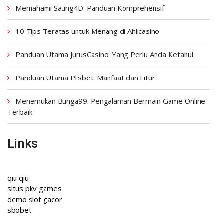
Memahami Saung4D: Panduan Komprehensif
10 Tips Teratas untuk Menang di Ahlicasino
Panduan Utama JurusCasino: Yang Perlu Anda Ketahui
Panduan Utama Plisbet: Manfaat dan Fitur
Menemukan Bunga99: Pengalaman Bermain Game Online
Terbaik
Links
qiu qiu
situs pkv games
demo slot gacor
sbobet