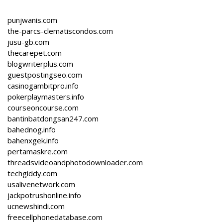
punjwanis.com
the-parcs-clematiscondos.com
jusu-gb.com
thecarepet.com
blogwriterplus.com
guestpostingseo.com
casinogambitpro.info
pokerplaymasters.info
courseoncourse.com
bantinbatdongsan247.com
bahednog.info
bahenxgek.info
pertamaskre.com
threadsvideoandphotodownloader.com
techgiddy.com
usalivenetwork.com
jackpotrushonline.info
ucnewshindi.com
freecellphonedatabase.com