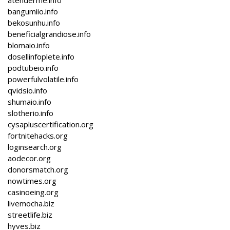
bangumiio.info
bekosunhu.info
beneficialgrandiose.info
blomaio.info
dosellinfoplete.info
podtubeio.info
powerfulvolatile.info
qvidsio.info
shumaio.info
slotherio.info
cysapluscertification.org
fortnitehacks.org
loginsearch.org
aodecor.org
donorsmatch.org
nowtimes.org
casinoeing.org
livemocha.biz
streetlife.biz
hyves.biz