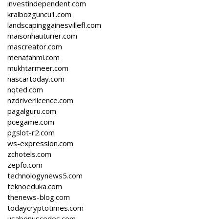
investindependent.com
kralbozguncu1.com
landscapinggainesvillefl.com
maisonhauturier.com
mascreator.com
menafahmi.com
mukhtarmeer.com
nascartoday.com
nqted.com
nzdriverlicence.com
pagalguru.com
pcegame.com
pgslot-r2.com
ws-expression.com
zchotels.com
zepfo.com
technologynews5.com
teknoeduka.com
thenews-blog.com
todaycryptotimes.com
usabonuscodes.com