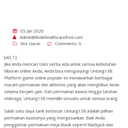
05 Jan 2026
Admin@lindehealthcarefree.com
Slot Gacor
Comments: 0
[ad_1]
Jika Anda mencari toko serba ada untuk semua kebutuhan
hiburan online Anda, Anda bisa mengunjungi Untung138.
Platform game online populer ini menawarkan berbagai
macam permainan dan aktivitas yang akan menghibur Anda
selama berjam-jam. Dari permainan kasino hingga taruhan
olahraga, Untung138 memiliki sesuatu untuk semua orang.
Salah satu daya tarik terbesar Untung138 adalah pilihan
permainan kasinonya yang mengesankan. Baik Anda
penggemar permainan meja klasik seperti blackjack dan