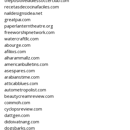
thepositiveladiessoccerclub.com
recetasdecocinafaciles.com
naildesignsidea.net
greatpai.com
paperlanterntheatre.org
freeworshipnetwork.com
watercraftllc.com
abourge.com
afiliixs.com
alharammallz.com
americanbulletins.com
asespares.com
arabianstime.com
atticabblues.com
autometropolist.com
beautycreamreview.com
coinmoh.com
cyclopsreview.com
dattgen.com
didoivatnang.com
dogsbarks.com