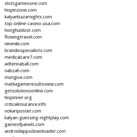
slotsgamesone.com
hispinzone.com
kalyanbazarnights.com
top-online-casino-usa.com
honghuidoor.com
flowingtravel.com
nineniki.com
brandiospecialists.com
medicalcare7.com
adtennaball.com
nabzah.com
mongive.com
matkagameresultsview.com
getsolutionsonline.com
hispinner.org
criticalinsurance.info
nokariposter.com
kalyan-guessing-nightplay.com
gameofpanels.com
androidappsdownloader.com