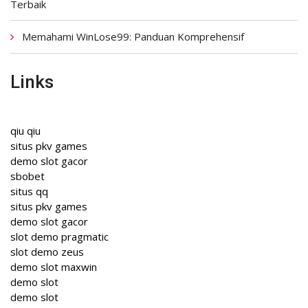
Terbaik
Memahami WinLose99: Panduan Komprehensif
Links
qiu qiu
situs pkv games
demo slot gacor
sbobet
situs qq
situs pkv games
demo slot gacor
slot demo pragmatic
slot demo zeus
demo slot maxwin
demo slot
demo slot