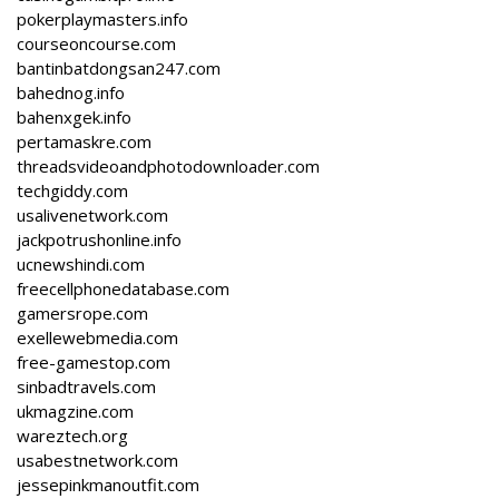
pokerplaymasters.info
courseoncourse.com
bantinbatdongsan247.com
bahednog.info
bahenxgek.info
pertamaskre.com
threadsvideoandphotodownloader.com
techgiddy.com
usalivenetwork.com
jackpotrushonline.info
ucnewshindi.com
freecellphonedatabase.com
gamersrope.com
exellewebmedia.com
free-gamestop.com
sinbadtravels.com
ukmagzine.com
wareztech.org
usabestnetwork.com
jessepinkmanoutfit.com