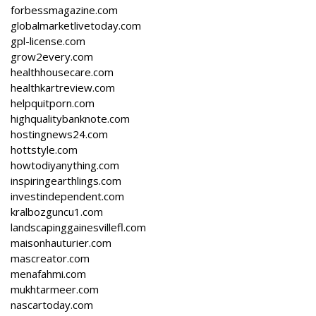
forbessmagazine.com
globalmarketlivetoday.com
gpl-license.com
grow2every.com
healthhousecare.com
healthkartreview.com
helpquitporn.com
highqualitybanknote.com
hostingnews24.com
hottstyle.com
howtodiyanything.com
inspiringearthlings.com
investindependent.com
kralbozguncu1.com
landscapinggainesvillefl.com
maisonhauturier.com
mascreator.com
menafahmi.com
mukhtarmeer.com
nascartoday.com