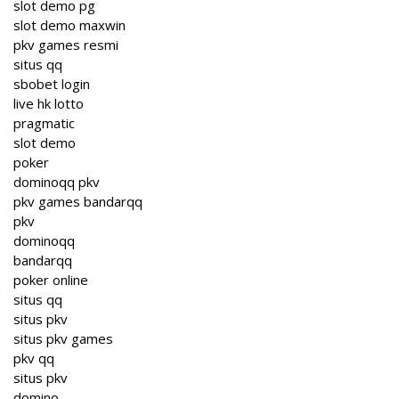
slot demo pg
slot demo maxwin
pkv games resmi
situs qq
sbobet login
live hk lotto
pragmatic
slot demo
poker
dominoqq pkv
pkv games bandarqq
pkv
dominoqq
bandarqq
poker online
situs qq
situs pkv
situs pkv games
pkv qq
situs pkv
domino