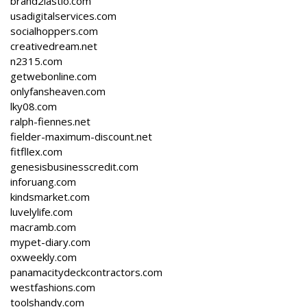
brand2lastio.com
usadigitalservices.com
socialhoppers.com
creativedream.net
n2315.com
getwebonline.com
onlyfansheaven.com
lky08.com
ralph-fiennes.net
fielder-maximum-discount.net
fitfllex.com
genesisbusinesscredit.com
inforuang.com
kindsmarket.com
luvelylife.com
macramb.com
mypet-diary.com
oxweekly.com
panamacitydeckcontractors.com
westfashions.com
toolshandy.com