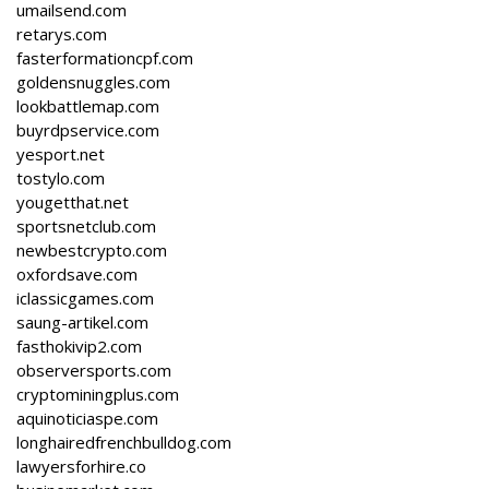
umailsend.com
retarys.com
fasterformationcpf.com
goldensnuggles.com
lookbattlemap.com
buyrdpservice.com
yesport.net
tostylo.com
yougetthat.net
sportsnetclub.com
newbestcrypto.com
oxfordsave.com
iclassicgames.com
saung-artikel.com
fasthokivip2.com
observersports.com
cryptominingplus.com
aquinoticiaspe.com
longhairedfrenchbulldog.com
lawyersforhire.co