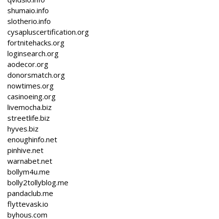
shumaio.info
slotherio.info
cysapluscertification.org
fortnitehacks.org
loginsearch.org
aodecor.org
donorsmatch.org
nowtimes.org
casinoeing.org
livemocha.biz
streetlife.biz
hyves.biz
enoughinfo.net
pinhive.net
warnabet.net
bollym4u.me
bolly2tollyblog.me
pandaclub.me
flyttevask.io
byhous.com