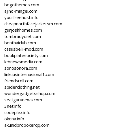
bogothemes.com
ajino-mingei.com
yourfreehost.info
cheapnorthfacejacketsm.com
gurjoshhomes.com
tombradydiet.com
bonthaiclub.com
casusbelli-mod.com
bookplatesociety.com
lebnewsmedia.com
sonosonora.com
linkuusinternasional1.com
friendsroll.com
spiderclothing.net
wondergadgetsshop.com
seatgurunews.com
3net.info
codeplex.info
okena.info
akunidpropokerqq.com