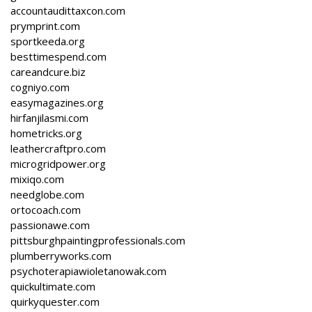
accountaudittaxcon.com
prymprint.com
sportkeeda.org
besttimespend.com
careandcure.biz
cogniyo.com
easymagazines.org
hirfanjilasmi.com
hometricks.org
leathercraftpro.com
microgridpower.org
mixiqo.com
needglobe.com
ortocoach.com
passionawe.com
pittsburghpaintingprofessionals.com
plumberryworks.com
psychoterapiawioletanowak.com
quickultimate.com
quirkyquester.com