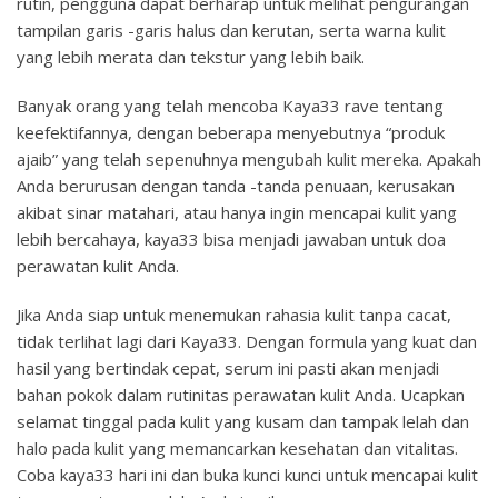
rutin, pengguna dapat berharap untuk melihat pengurangan
tampilan garis -garis halus dan kerutan, serta warna kulit
yang lebih merata dan tekstur yang lebih baik.
Banyak orang yang telah mencoba Kaya33 rave tentang
keefektifannya, dengan beberapa menyebutnya “produk
ajaib” yang telah sepenuhnya mengubah kulit mereka. Apakah
Anda berurusan dengan tanda -tanda penuaan, kerusakan
akibat sinar matahari, atau hanya ingin mencapai kulit yang
lebih bercahaya, kaya33 bisa menjadi jawaban untuk doa
perawatan kulit Anda.
Jika Anda siap untuk menemukan rahasia kulit tanpa cacat,
tidak terlihat lagi dari Kaya33. Dengan formula yang kuat dan
hasil yang bertindak cepat, serum ini pasti akan menjadi
bahan pokok dalam rutinitas perawatan kulit Anda. Ucapkan
selamat tinggal pada kulit yang kusam dan tampak lelah dan
halo pada kulit yang memancarkan kesehatan dan vitalitas.
Coba kaya33 hari ini dan buka kunci kunci untuk mencapai kulit