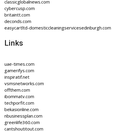
classicglobalnews.com
cybercusp.com
britaintt.com
deconds.com
easycartltd-domesticcleaningservicesedinburgh.com
Links
uae-times.com
gamerifys.com
inspiratif.net
vsmsnetworks.com
offthem.com
ibommatv.com
techporfit.com
bekasionline.com
nbusinessplan.com
greenlife360.com
cantshoutitout.com