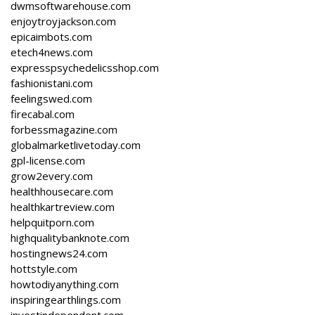
dwmsoftwarehouse.com
enjoytroyjackson.com
epicaimbots.com
etech4news.com
expresspsychedelicsshop.com
fashionistani.com
feelingswed.com
firecabal.com
forbessmagazine.com
globalmarketlivetoday.com
gpl-license.com
grow2every.com
healthhousecare.com
healthkartreview.com
helpquitporn.com
highqualitybanknote.com
hostingnews24.com
hottstyle.com
howtodiyanything.com
inspiringearthlings.com