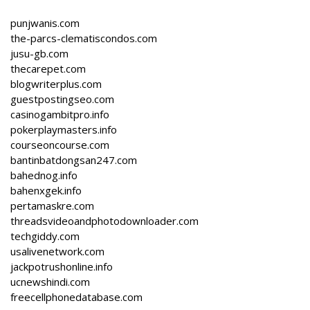
punjwanis.com
the-parcs-clematiscondos.com
jusu-gb.com
thecarepet.com
blogwriterplus.com
guestpostingseo.com
casinogambitpro.info
pokerplaymasters.info
courseoncourse.com
bantinbatdongsan247.com
bahednog.info
bahenxgek.info
pertamaskre.com
threadsvideoandphotodownloader.com
techgiddy.com
usalivenetwork.com
jackpotrushonline.info
ucnewshindi.com
freecellphonedatabase.com