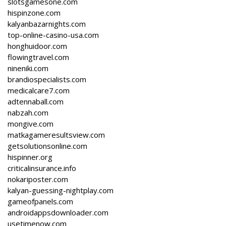
slotsgamesone.com
hispinzone.com
kalyanbazarnights.com
top-online-casino-usa.com
honghuidoor.com
flowingtravel.com
nineniki.com
brandiospecialists.com
medicalcare7.com
adtennaball.com
nabzah.com
mongive.com
matkagameresultsview.com
getsolutionsonline.com
hispinner.org
criticalinsurance.info
nokariposter.com
kalyan-guessing-nightplay.com
gameofpanels.com
androidappsdownloader.com
usetimenow.com