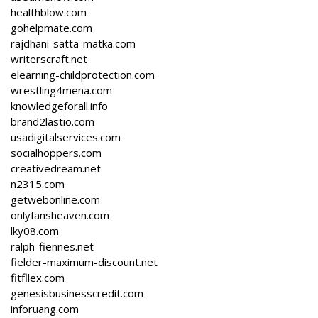
healthblow.com
gohelpmate.com
rajdhani-satta-matka.com
writerscraft.net
elearning-childprotection.com
wrestling4mena.com
knowledgeforall.info
brand2lastio.com
usadigitalservices.com
socialhoppers.com
creativedream.net
n2315.com
getwebonline.com
onlyfansheaven.com
lky08.com
ralph-fiennes.net
fielder-maximum-discount.net
fitfllex.com
genesisbusinesscredit.com
inforuang.com