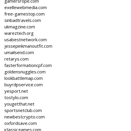
gamersrope.com
exellewebmedia.com
free-gamestop.com
sinbadtravels.com
ukmagzine.com
wareztech.org
usabestnetwork.com
jessepinkmanoutfit.com
umailsend.com
retarys.com
fasterformationcpf.com
goldensnuggles.com
lookbattlemap.com
buyrdpservice.com
yesport.net
tostylo.com
yougetthat.net
sportsnetclub.com
newbestcrypto.com
oxfordsave.com
iclassicgames.com