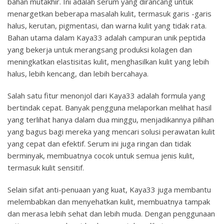
bahan mutakhir. Ini adalah serum yang dirancang untuk
menargetkan beberapa masalah kulit, termasuk garis -garis
halus, kerutan, pigmentasi, dan warna kulit yang tidak rata.
Bahan utama dalam Kaya33 adalah campuran unik peptida
yang bekerja untuk merangsang produksi kolagen dan
meningkatkan elastisitas kulit, menghasilkan kulit yang lebih
halus, lebih kencang, dan lebih bercahaya.
Salah satu fitur menonjol dari Kaya33 adalah formula yang
bertindak cepat. Banyak pengguna melaporkan melihat hasil
yang terlihat hanya dalam dua minggu, menjadikannya pilihan
yang bagus bagi mereka yang mencari solusi perawatan kulit
yang cepat dan efektif. Serum ini juga ringan dan tidak
berminyak, membuatnya cocok untuk semua jenis kulit,
termasuk kulit sensitif.
Selain sifat anti-penuaan yang kuat, Kaya33 juga membantu
melembabkan dan menyehatkan kulit, membuatnya tampak
dan merasa lebih sehat dan lebih muda. Dengan penggunaan