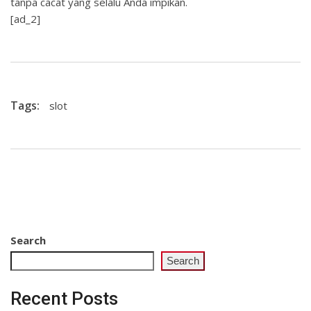
tanpa cacat yang selalu Anda impikan.
[ad_2]
Tags:
slot
Search
Search
Recent Posts