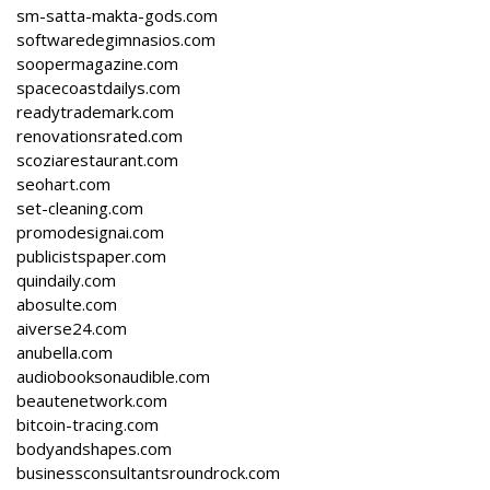
sm-satta-makta-gods.com
softwaredegimnasios.com
soopermagazine.com
spacecoastdailys.com
readytrademark.com
renovationsrated.com
scoziarestaurant.com
seohart.com
set-cleaning.com
promodesignai.com
publicistspaper.com
quindaily.com
abosulte.com
aiverse24.com
anubella.com
audiobooksonaudible.com
beautenetwork.com
bitcoin-tracing.com
bodyandshapes.com
businessconsultantsroundrock.com