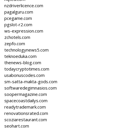
nzdriverlicence.com
pagalguru.com
pcegame.com
pgslot-r2.com
ws-expression.com
zchotels.com
zepfo.com
technologynews5.com
teknoeduka.com
thenews-blog.com
todaycryptotimes.com
usabonuscodes.com
sm-satta-makta-gods.com
softwaredegimnasios.com
soopermagazine.com
spacecoastdailys.com
readytrademark.com
renovationsrated.com
scoziarestaurant.com
seohart.com