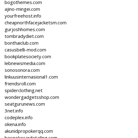
bogothemes.com
ajino-mingei.com
yourfreehost.info
cheapnorthfacejacketsm.com
gurjoshhomes.com
tombradydiet.com
bonthaiclub.com
casusbelli-mod.com
bookplatesociety.com
lebnewsmedia.com
sonosonora.com
linkuusinternasional1.com
friendsroll.com
spiderclothing.net
wondergadgetsshop.com
seatgurunews.com
3net.info
codeplex.info
okena.info
akunidpropokerqq.com
bespokecardetailing.com