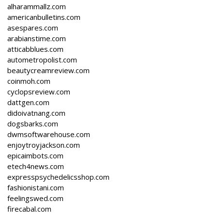
alharammallz.com
americanbulletins.com
asespares.com
arabianstime.com
atticabblues.com
autometropolist.com
beautycreamreview.com
coinmoh.com
cyclopsreview.com
dattgen.com
didoivatnang.com
dogsbarks.com
dwmsoftwarehouse.com
enjoytroyjackson.com
epicaimbots.com
etech4news.com
expresspsychedelicsshop.com
fashionistani.com
feelingswed.com
firecabal.com