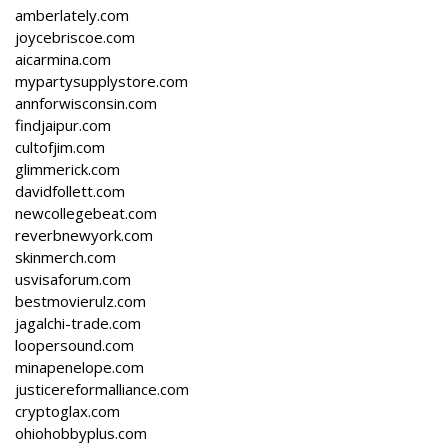
amberlately.com
joycebriscoe.com
aicarmina.com
mypartysupplystore.com
annforwisconsin.com
findjaipur.com
cultofjim.com
glimmerick.com
davidfollett.com
newcollegebeat.com
reverbnewyork.com
skinmerch.com
usvisaforum.com
bestmovierulz.com
jagalchi-trade.com
loopersound.com
minapenelope.com
justicereformalliance.com
cryptoglax.com
ohiohobbyplus.com