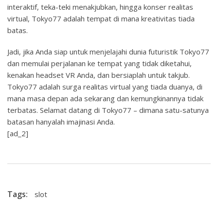
interaktif, teka-teki menakjubkan, hingga konser realitas
virtual, Tokyo77 adalah tempat di mana kreativitas tiada
batas.
Jadi, jika Anda siap untuk menjelajahi dunia futuristik Tokyo77
dan memulai perjalanan ke tempat yang tidak diketahui,
kenakan headset VR Anda, dan bersiaplah untuk takjub.
Tokyo77 adalah surga realitas virtual yang tiada duanya, di
mana masa depan ada sekarang dan kemungkinannya tidak
terbatas. Selamat datang di Tokyo77 – dimana satu-satunya
batasan hanyalah imajinasi Anda.
[ad_2]
Tags:
slot