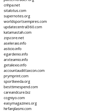
cnhpa.net
sitalotus.com
supernotes.org
worldsportsempires.com
updatecentral360.com
katamastah.com
zqscore.net
aseleraio.info
asticio.info
egardenio.info
arxteamio.info
getalexio.info
accountaudittaxcon.com
prymprint.com
sportkeeda.org
besttimespend.com
careandcure.biz
cogniyo.com
easymagazines.org
hirfanjilasmi.com