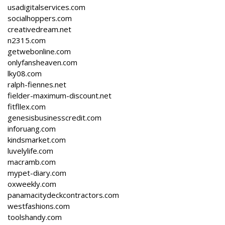
usadigitalservices.com
socialhoppers.com
creativedream.net
n2315.com
getwebonline.com
onlyfansheaven.com
lky08.com
ralph-fiennes.net
fielder-maximum-discount.net
fitfllex.com
genesisbusinesscredit.com
inforuang.com
kindsmarket.com
luvelylife.com
macramb.com
mypet-diary.com
oxweekly.com
panamacitydeckcontractors.com
westfashions.com
toolshandy.com