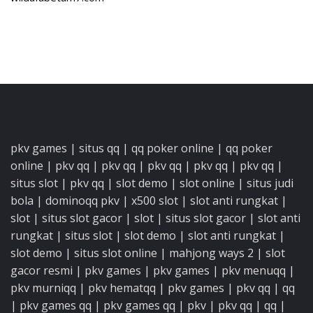
pkv games
|
situs qq
|
qq poker online
|
qq poker
online
|
pkv qq
|
pkv qq
|
pkv qq
|
pkv qq
|
pkv qq
|
situs slot
|
pkv qq
|
slot demo
|
slot online
|
situs judi
bola
|
dominoqq pkv
|
x500 slot
|
slot anti rungkat
|
slot
|
situs slot gacor
|
slot
|
situs slot gacor
|
slot anti
rungkat
|
situs slot
|
slot demo
|
slot anti rungkat
|
slot demo
|
situs slot online
|
mahjong ways 2
|
slot
gacor resmi
|
pkv games
|
pkv games
|
pkv menuqq
|
pkv murniqq
|
pkv hematqq
|
pkv games
|
pkv qq
|
qq
|
pkv games qq
|
pkv games qq
|
pkv
|
pkv qq
|
qq
|