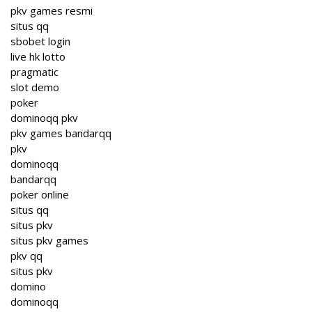
pkv games resmi
situs qq
sbobet login
live hk lotto
pragmatic
slot demo
poker
dominoqq pkv
pkv games bandarqq
pkv
dominoqq
bandarqq
poker online
situs qq
situs pkv
situs pkv games
pkv qq
situs pkv
domino
dominoqq