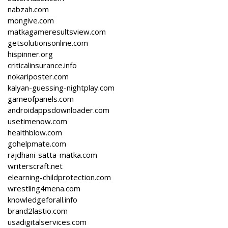
nabzah.com
mongive.com
matkagameresultsview.com
getsolutionsonline.com
hispinner.org
criticalinsurance.info
nokariposter.com
kalyan-guessing-nightplay.com
gameofpanels.com
androidappsdownloader.com
usetimenow.com
healthblow.com
gohelpmate.com
rajdhani-satta-matka.com
writerscraft.net
elearning-childprotection.com
wrestling4mena.com
knowledgeforall.info
brand2lastio.com
usadigitalservices.com