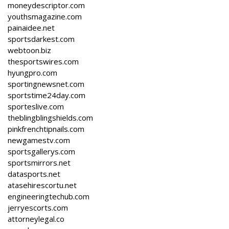
moneydescriptor.com
youthsmagazine.com
painaidee.net
sportsdarkest.com
webtoon.biz
thesportswires.com
hyungpro.com
sportingnewsnet.com
sportstime24day.com
sporteslive.com
theblingblingshields.com
pinkfrenchtipnails.com
newgamestv.com
sportsgallerys.com
sportsmirrors.net
datasports.net
atasehirescortu.net
engineeringtechub.com
jerryescorts.com
attorneylegal.co