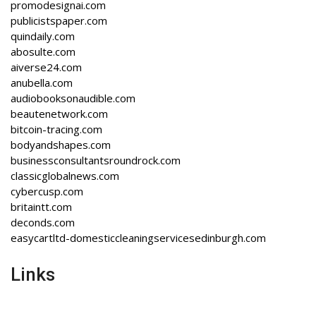
promodesignai.com
publicistspaper.com
quindaily.com
abosulte.com
aiverse24.com
anubella.com
audiobooksonaudible.com
beautenetwork.com
bitcoin-tracing.com
bodyandshapes.com
businessconsultantsroundrock.com
classicglobalnews.com
cybercusp.com
britaintt.com
deconds.com
easycartltd-domesticcleaningservicesedinburgh.com
Links