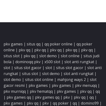
pkv games
|
situs qq
|
qq poker online
|
qq poker
online
|
pkv qq
|
pkv qq
|
pkv qq
|
pkv qq
|
pkv qq
|
situs slot
|
pkv qq
|
slot demo
|
slot online
|
situs judi
bola
|
dominoqq pkv
|
x500 slot
|
slot anti rungkat
|
slot
|
situs slot gacor
|
slot
|
situs slot gacor
|
slot anti
rungkat
|
situs slot
|
slot demo
|
slot anti rungkat
|
slot demo
|
situs slot online
|
mahjong ways 2
|
slot
gacor resmi
|
pkv games
|
pkv games
|
pkv menuqq
|
pkv murniqq
|
pkv hematqq
|
pkv games
|
pkv qq
|
qq
|
pkv games qq
|
pkv games qq
|
pkv
|
pkv qq
|
qq
|
pkv games
|
pkv qq
|
pkv
|
qq poker
|
qq
|
domino99
|