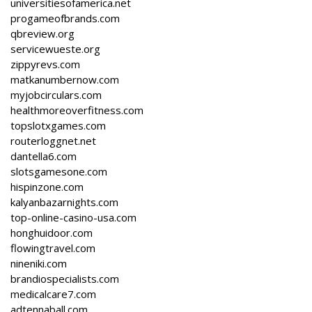
universitiesofamerica.net
progameofbrands.com
qbreview.org
servicewueste.org
zippyrevs.com
matkanumbernow.com
myjobcirculars.com
healthmoreoverfitness.com
topslotxgames.com
routerloggnet.net
dantella6.com
slotsgamesone.com
hispinzone.com
kalyanbazarnights.com
top-online-casino-usa.com
honghuidoor.com
flowingtravel.com
nineniki.com
brandiospecialists.com
medicalcare7.com
adtennaball.com