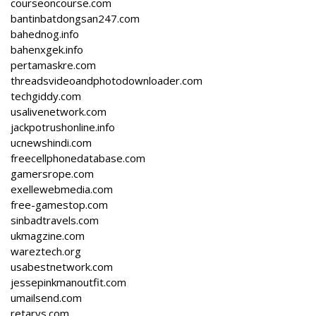
courseoncourse.com
bantinbatdongsan247.com
bahednog.info
bahenxgek.info
pertamaskre.com
threadsvideoandphotodownloader.com
techgiddy.com
usalivenetwork.com
jackpotrushonline.info
ucnewshindi.com
freecellphonedatabase.com
gamersrope.com
exellewebmedia.com
free-gamestop.com
sinbadtravels.com
ukmagzine.com
wareztech.org
usabestnetwork.com
jessepinkmanoutfit.com
umailsend.com
retarys.com