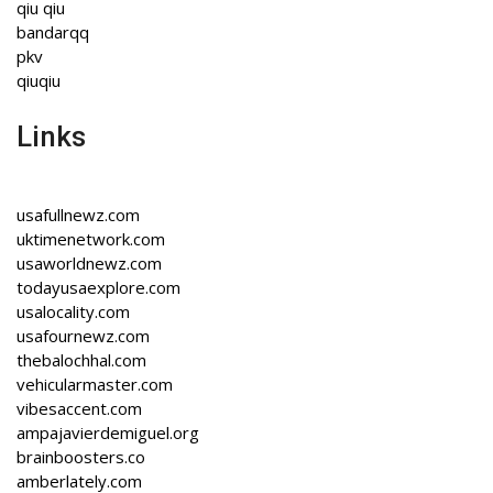
qiu qiu
bandarqq
pkv
qiuqiu
Links
usafullnewz.com
uktimenetwork.com
usaworldnewz.com
todayusaexplore.com
usalocality.com
usafournewz.com
thebalochhal.com
vehicularmaster.com
vibesaccent.com
ampajavierdemiguel.org
brainboosters.co
amberlately.com