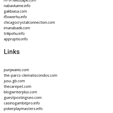
nabavkame.info
gakbiasa.com
iflowerhu.info
chicagocrystalconnection.com
imanabadii.com
trilipohu.info
appruptio.info
Links
punjwanis.com
the-parcs-clematiscondos.com
jusu-gb.com
thecarepet.com
blogwriterplus.com
guestpostingseo.com
casinogambitpro.info
pokerplaymasters.info