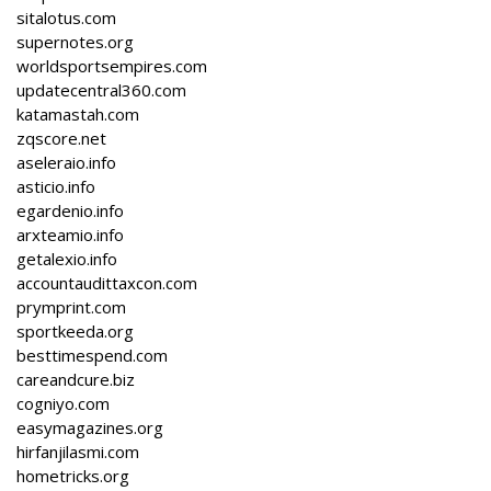
sitalotus.com
supernotes.org
worldsportsempires.com
updatecentral360.com
katamastah.com
zqscore.net
aseleraio.info
asticio.info
egardenio.info
arxteamio.info
getalexio.info
accountaudittaxcon.com
prymprint.com
sportkeeda.org
besttimespend.com
careandcure.biz
cogniyo.com
easymagazines.org
hirfanjilasmi.com
hometricks.org