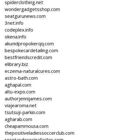
spiderclothing.net
wondergadgetsshop.com
seatgurunews.com
3net.info
codeplex.info
okena.info
akunidpropokerqq.com
bespokecardetailing.com
bestfriendscredit.com
elibrary.biz
eczema-naturalcures.com
astro-bath.com
aghapal.com
altu-expo.com
authorjennijames.com
viajearoma.net
tsutsuji-parkin.com
agharab.com
cheapammousa.com
thepositiveladiessoccerclub.com
recetasdecocinafaciles.com