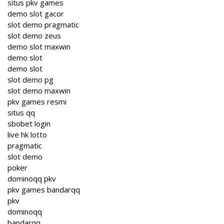
situs pkv games
demo slot gacor
slot demo pragmatic
slot demo zeus
demo slot maxwin
demo slot
demo slot
slot demo pg
slot demo maxwin
pkv games resmi
situs qq
sbobet login
live hk lotto
pragmatic
slot demo
poker
dominoqq pkv
pkv games bandarqq
pkv
dominoqq
bandarqq