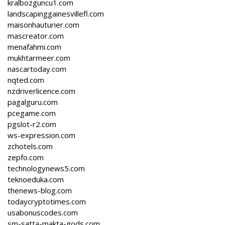
kralbozguncu1.com
landscapinggainesvillefl.com
maisonhauturier.com
mascreator.com
menafahmi.com
mukhtarmeer.com
nascartoday.com
nqted.com
nzdriverlicence.com
pagalguru.com
pcegame.com
pgslot-r2.com
ws-expression.com
zchotels.com
zepfo.com
technologynews5.com
teknoeduka.com
thenews-blog.com
todaycryptotimes.com
usabonuscodes.com
sm-satta-makta-gods.com