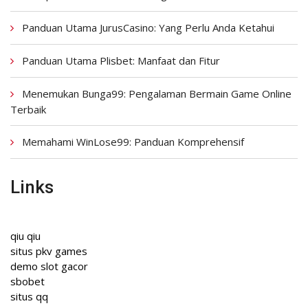
Panduan Utama JurusCasino: Yang Perlu Anda Ketahui
Panduan Utama Plisbet: Manfaat dan Fitur
Menemukan Bunga99: Pengalaman Bermain Game Online
Terbaik
Memahami WinLose99: Panduan Komprehensif
Links
qiu qiu
situs pkv games
demo slot gacor
sbobet
situs qq