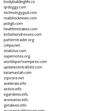
bodybuildinglife.co
qrdoggy.com
technologygud.com
realshocknews.com
pickgb.com
healthmistakes.com
ksfashiondresses.com
patterntrader.org
cnhpa.net
sitalotus.com
supernotes.org
worldsportsempires.com
updatecentral360.com
katamastah.com
zqscore.net
aseleraio.info
asticio.info
egardenio.info
arxteamio.info
getalexio.info
accountaudittaxcon.com