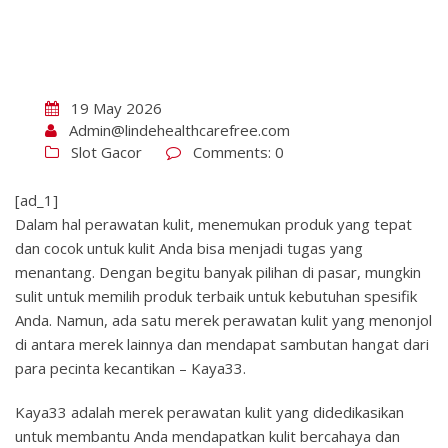
19 May 2026
Admin@lindehealthcarefree.com
Slot Gacor
Comments: 0
[ad_1]
Dalam hal perawatan kulit, menemukan produk yang tepat
dan cocok untuk kulit Anda bisa menjadi tugas yang
menantang. Dengan begitu banyak pilihan di pasar, mungkin
sulit untuk memilih produk terbaik untuk kebutuhan spesifik
Anda. Namun, ada satu merek perawatan kulit yang menonjol
di antara merek lainnya dan mendapat sambutan hangat dari
para pecinta kecantikan – Kaya33.
Kaya33 adalah merek perawatan kulit yang didedikasikan
untuk membantu Anda mendapatkan kulit bercahaya dan