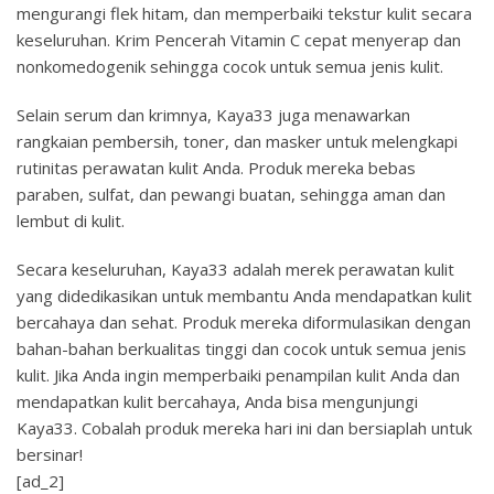
mengurangi flek hitam, dan memperbaiki tekstur kulit secara
keseluruhan. Krim Pencerah Vitamin C cepat menyerap dan
nonkomedogenik sehingga cocok untuk semua jenis kulit.
Selain serum dan krimnya, Kaya33 juga menawarkan
rangkaian pembersih, toner, dan masker untuk melengkapi
rutinitas perawatan kulit Anda. Produk mereka bebas
paraben, sulfat, dan pewangi buatan, sehingga aman dan
lembut di kulit.
Secara keseluruhan, Kaya33 adalah merek perawatan kulit
yang didedikasikan untuk membantu Anda mendapatkan kulit
bercahaya dan sehat. Produk mereka diformulasikan dengan
bahan-bahan berkualitas tinggi dan cocok untuk semua jenis
kulit. Jika Anda ingin memperbaiki penampilan kulit Anda dan
mendapatkan kulit bercahaya, Anda bisa mengunjungi
Kaya33. Cobalah produk mereka hari ini dan bersiaplah untuk
bersinar!
[ad_2]