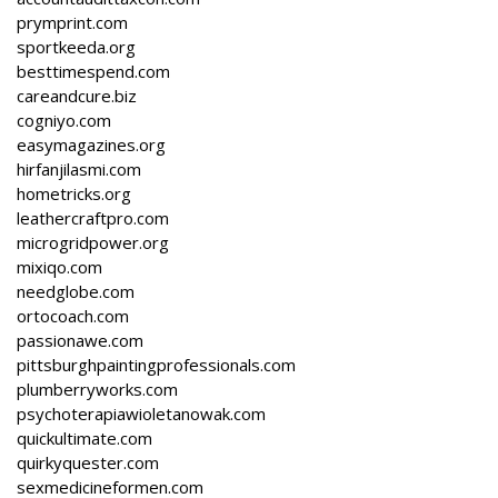
prymprint.com
sportkeeda.org
besttimespend.com
careandcure.biz
cogniyo.com
easymagazines.org
hirfanjilasmi.com
hometricks.org
leathercraftpro.com
microgridpower.org
mixiqo.com
needglobe.com
ortocoach.com
passionawe.com
pittsburghpaintingprofessionals.com
plumberryworks.com
psychoterapiawioletanowak.com
quickultimate.com
quirkyquester.com
sexmedicineformen.com