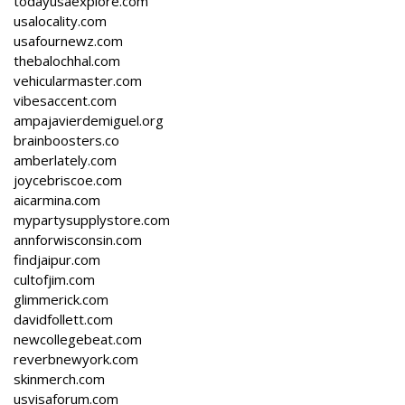
todayusaexplore.com
usalocality.com
usafournewz.com
thebalochhal.com
vehicularmaster.com
vibesaccent.com
ampajavierdemiguel.org
brainboosters.co
amberlately.com
joycebriscoe.com
aicarmina.com
mypartysupplystore.com
annforwisconsin.com
findjaipur.com
cultofjim.com
glimmerick.com
davidfollett.com
newcollegebeat.com
reverbnewyork.com
skinmerch.com
usvisaforum.com