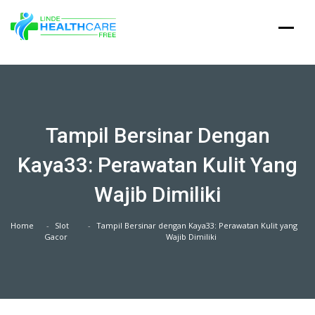
Skip
to
content
Tampil Bersinar Dengan
Kaya33: Perawatan Kulit Yang
Wajib Dimiliki
Home
Slot
Tampil Bersinar dengan Kaya33: Perawatan Kulit yang
Gacor
Wajib Dimiliki