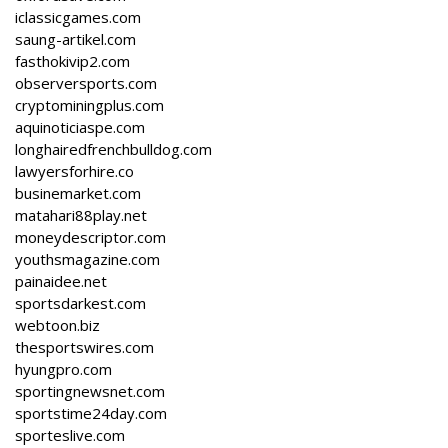
iclassicgames.com
saung-artikel.com
fasthokivip2.com
observersports.com
cryptominingplus.com
aquinoticiaspe.com
longhairedfrenchbulldog.com
lawyersforhire.co
businemarket.com
matahari88play.net
moneydescriptor.com
youthsmagazine.com
painaidee.net
sportsdarkest.com
webtoon.biz
thesportswires.com
hyungpro.com
sportingnewsnet.com
sportstime24day.com
sporteslive.com