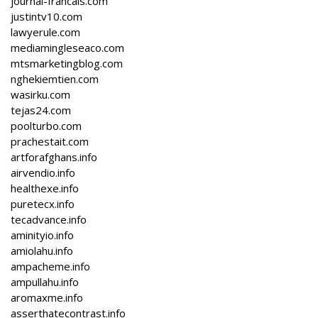
journal-francais.com
justintv10.com
lawyerule.com
mediamingleseaco.com
mtsmarketingblog.com
nghekiemtien.com
wasirku.com
tejas24.com
poolturbo.com
prachestait.com
artforafghans.info
airvendio.info
healthexe.info
puretecx.info
tecadvance.info
aminityio.info
amiolahu.info
ampacheme.info
ampullahu.info
aromaxme.info
asserthatecontrast.info