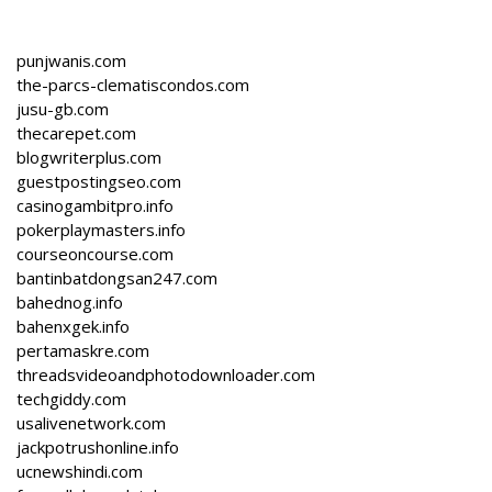
punjwanis.com
the-parcs-clematiscondos.com
jusu-gb.com
thecarepet.com
blogwriterplus.com
guestpostingseo.com
casinogambitpro.info
pokerplaymasters.info
courseoncourse.com
bantinbatdongsan247.com
bahednog.info
bahenxgek.info
pertamaskre.com
threadsvideoandphotodownloader.com
techgiddy.com
usalivenetwork.com
jackpotrushonline.info
ucnewshindi.com