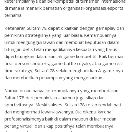
keterampilannya dan berkompetisi di turnamen internasional,
di mana ia menarik perhatian organisasi-organisasi esports
ternama.
Ketenaran Sultan178 dapat dikaitkan dengan gameplay dan
pemikiran strategisnya yang luar biasa. Kemampuannya
untuk mengungguli lawan dan membuat keputusan dalam
hitungan detik telah menjadikannya kekuatan yang harus
diperhitungkan dalam kancah game kompetitif. Baik bermain
first-person shooters, game battle royale, atau game real-
time strategy, Sultan178 selalu menghadirkan A-game-nya
dan memberikan penampilan yang mengesankan.
Namun bukan hanya keterampilannya yang membedakan
Sultan178 dari pemain lain – namun juga sikap dan
sportivitasnya. Meski sukses, Sultan178 tetap rendah hati
dan menghormati lawan-lawannya. Dia dikenal karena
profesionalismenya baik di dalam maupun di luar medan
perang virtual, dan sikap positifnya telah membuatnya