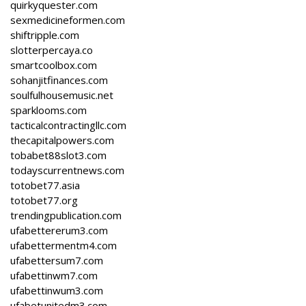
quirkyquester.com
sexmedicineformen.com
shiftripple.com
slotterpercaya.co
smartcoolbox.com
sohanjitfinances.com
soulfulhousemusic.net
sparklooms.com
tacticalcontractingllc.com
thecapitalpowers.com
tobabet88slot3.com
todayscurrentnews.com
totobet77.asia
totobet77.org
trendingpublication.com
ufabettererum3.com
ufabettermentm4.com
ufabettersum7.com
ufabettinwm7.com
ufabettinwum3.com
ufabetunitedm3.com