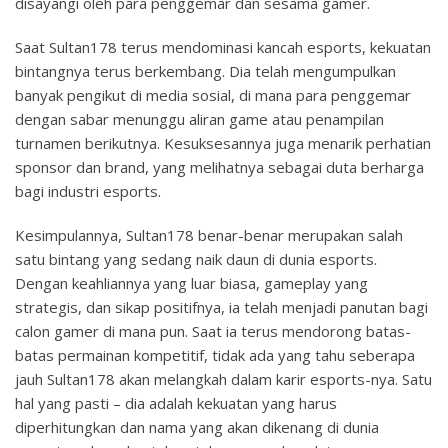
disayangi oleh para penggemar dan sesama gamer.
Saat Sultan178 terus mendominasi kancah esports, kekuatan
bintangnya terus berkembang. Dia telah mengumpulkan
banyak pengikut di media sosial, di mana para penggemar
dengan sabar menunggu aliran game atau penampilan
turnamen berikutnya. Kesuksesannya juga menarik perhatian
sponsor dan brand, yang melihatnya sebagai duta berharga
bagi industri esports.
Kesimpulannya, Sultan178 benar-benar merupakan salah
satu bintang yang sedang naik daun di dunia esports.
Dengan keahliannya yang luar biasa, gameplay yang
strategis, dan sikap positifnya, ia telah menjadi panutan bagi
calon gamer di mana pun. Saat ia terus mendorong batas-
batas permainan kompetitif, tidak ada yang tahu seberapa
jauh Sultan178 akan melangkah dalam karir esports-nya. Satu
hal yang pasti – dia adalah kekuatan yang harus
diperhitungkan dan nama yang akan dikenang di dunia