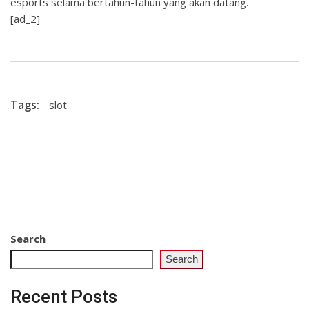
esports selama bertahun-tahun yang akan datang.
[ad_2]
Tags:
slot
Search
Search
Recent Posts