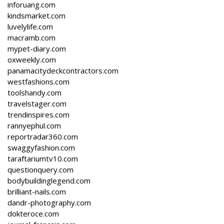
inforuang.com
kindsmarket.com
luvelylife.com
macramb.com
mypet-diary.com
oxweekly.com
panamacitydeckcontractors.com
westfashions.com
toolshandy.com
travelstager.com
trendinspires.com
rannyephul.com
reportradar360.com
swaggyfashion.com
taraftariumtv10.com
questionquery.com
bodybuildinglegend.com
brilliant-nails.com
dandr-photography.com
dokteroce.com