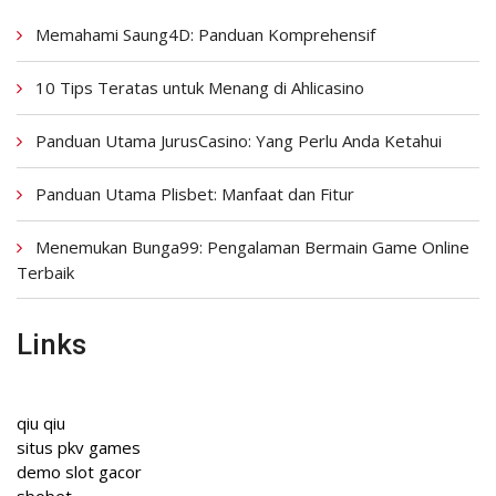
Memahami Saung4D: Panduan Komprehensif
10 Tips Teratas untuk Menang di Ahlicasino
Panduan Utama JurusCasino: Yang Perlu Anda Ketahui
Panduan Utama Plisbet: Manfaat dan Fitur
Menemukan Bunga99: Pengalaman Bermain Game Online
Terbaik
Links
qiu qiu
situs pkv games
demo slot gacor
sbobet