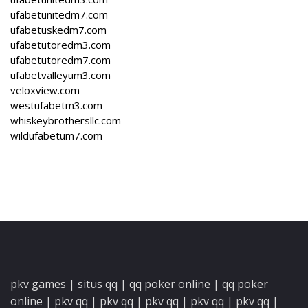
ufabetunitedm7.com
ufabetuskedm7.com
ufabetutoredm3.com
ufabetutoredm7.com
ufabetvalleyum3.com
veloxview.com
westufabetm3.com
whiskeybrothersllc.com
wildufabetum7.com
pkv games
|
situs qq
|
qq poker online
|
qq poker
online
|
pkv qq
|
pkv qq
|
pkv qq
|
pkv qq
|
pkv qq
|