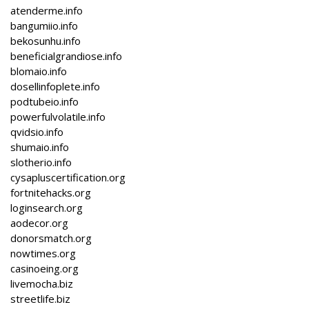
atenderme.info
bangumiio.info
bekosunhu.info
beneficialgrandiose.info
blomaio.info
dosellinfoplete.info
podtubeio.info
powerfulvolatile.info
qvidsio.info
shumaio.info
slotherio.info
cysapluscertification.org
fortnitehacks.org
loginsearch.org
aodecor.org
donorsmatch.org
nowtimes.org
casinoeing.org
livemocha.biz
streetlife.biz