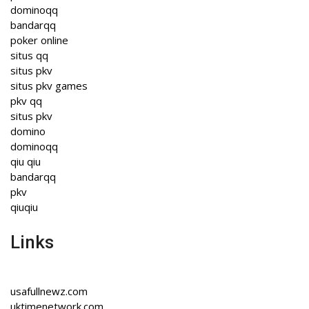
dominoqq
bandarqq
poker online
situs qq
situs pkv
situs pkv games
pkv qq
situs pkv
domino
dominoqq
qiu qiu
bandarqq
pkv
qiuqiu
Links
usafullnewz.com
uktimenetwork.com