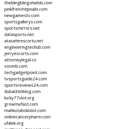
theblingblingshields.com
pinkfrenchtipnails.com
newgamestv.com
sportsgallerys.com
sportsmirrors.net
datasports.net
atasehirescortu.net
engineeringtechub.com
jerryescorts.com
attorneylegal.co
voomb.com
techgadgetpoint.com
tvsportsguide24.com
sportsreviews24.com
dubai360blog.com
lucky77slot.org
growmefast.com
mahkotahokislot.com
onlinecancerpharm.com
ufalek.org