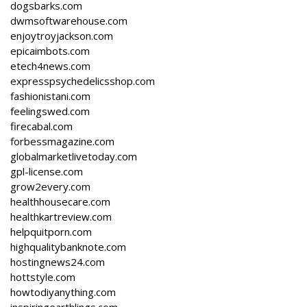
dogsbarks.com
dwmsoftwarehouse.com
enjoytroyjackson.com
epicaimbots.com
etech4news.com
expresspsychedelicsshop.com
fashionistani.com
feelingswed.com
firecabal.com
forbessmagazine.com
globalmarketlivetoday.com
gpl-license.com
grow2every.com
healthhousecare.com
healthkartreview.com
helpquitporn.com
highqualitybanknote.com
hostingnews24.com
hottstyle.com
howtodiyanything.com