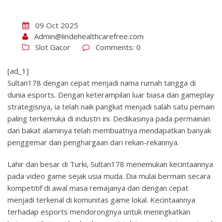
09 Oct 2025
Admin@lindehealthcarefree.com
Slot Gacor
Comments: 0
[ad_1]
Sultan178 dengan cepat menjadi nama rumah tangga di
dunia esports. Dengan keterampilan luar biasa dan gameplay
strategisnya, ia telah naik pangkat menjadi salah satu pemain
paling terkemuka di industri ini. Dedikasinya pada permainan
dan bakat alaminya telah membuatnya mendapatkan banyak
penggemar dan penghargaan dari rekan-rekannya.
Lahir dan besar di Turki, Sultan178 menemukan kecintaannya
pada video game sejak usia muda. Dia mulai bermain secara
kompetitif di awal masa remajanya dan dengan cepat
menjadi terkenal di komunitas game lokal. Kecintaannya
terhadap esports mendorongnya untuk meningkatkan