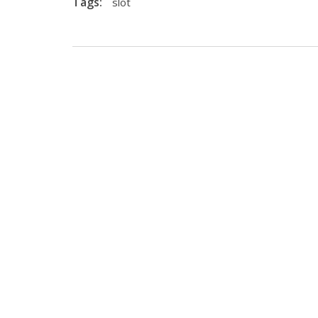
Tags:
slot