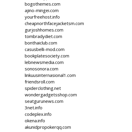
bogothemes.com
ajino-mingei.com
yourfreehost.info
cheapnorthfacejacketsm.com
gurjoshhomes.com
tombradydiet.com
bonthaiclub.com
casusbelli-mod.com
bookplatesociety.com
lebnewsmedia.com
sonosonora.com
linkuusinternasional1.com
friendsroll.com
spiderclothing.net
wondergadgetsshop.com
seatgurunews.com
3net.info
codeplex.info
okena.info
akunidpropokerqq.com