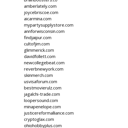
amberlately.com
joycebriscoe.com
aicarmina.com
mypartysupplystore.com
annforwisconsin.com
findjaipur.com
cultofjim.com
glimmerick.com
davidfollett.com
newcollegebeat.com
reverbnewyork.com
skinmerch.com
usvisaforum.com
bestmovierulz.com
jagalchi-trade.com
loopersound.com
minapenelope.com
justicereformalliance.com
cryptoglax.com
ohiohobbyplus.com