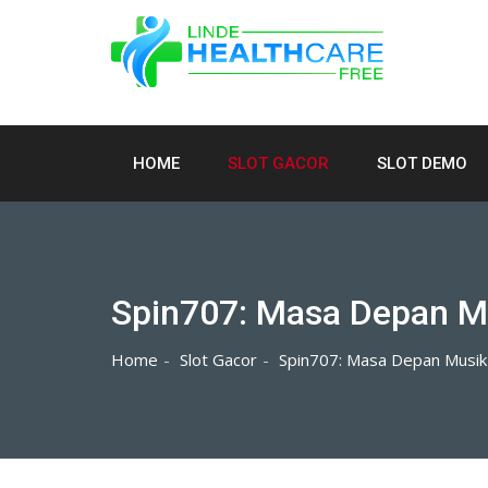
Skip
to
content
HOME
SLOT GACOR
SLOT DEMO
Spin707: Masa Depan Mu
Home
Slot Gacor
Spin707: Masa Depan Musik 