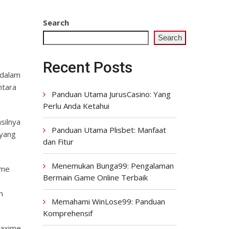
Search
Search
Recent Posts
 dalam
ntara
Panduan Utama JurusCasino: Yang
Perlu Anda Ketahui
silnya
Panduan Utama Plisbet: Manfaat
 yang
dan Fitur
Menemukan Bunga99: Pengalaman
ime
Bermain Game Online Terbaik
n
Memahami WinLose99: Panduan
Komprehensif
Maxime