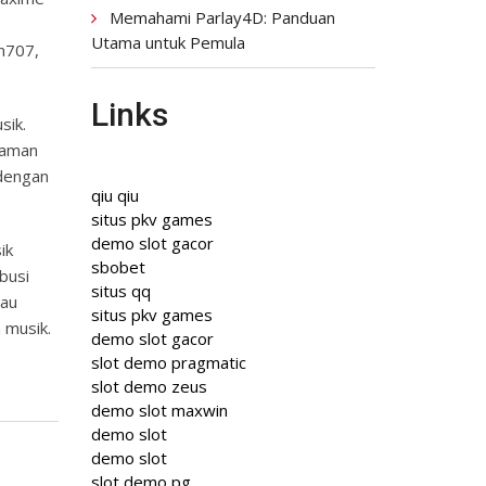
Memahami Parlay4D: Panduan
Utama untuk Pemula
in707,
Links
sik.
laman
 dengan
qiu qiu
situs pkv games
demo slot gacor
ik
sbobet
busi
situs qq
tau
situs pkv games
 musik.
demo slot gacor
slot demo pragmatic
slot demo zeus
demo slot maxwin
demo slot
demo slot
slot demo pg