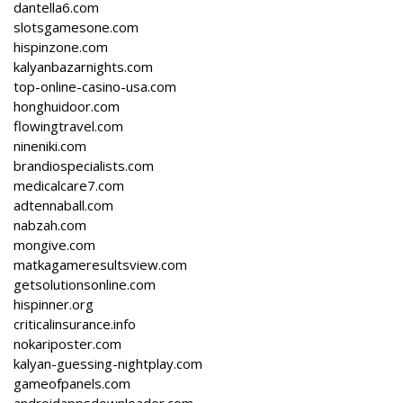
dantella6.com
slotsgamesone.com
hispinzone.com
kalyanbazarnights.com
top-online-casino-usa.com
honghuidoor.com
flowingtravel.com
nineniki.com
brandiospecialists.com
medicalcare7.com
adtennaball.com
nabzah.com
mongive.com
matkagameresultsview.com
getsolutionsonline.com
hispinner.org
criticalinsurance.info
nokariposter.com
kalyan-guessing-nightplay.com
gameofpanels.com
androidappsdownloader.com