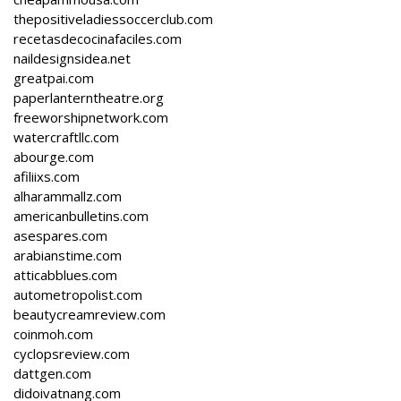
thepositiveladiessoccerclub.com
recetasdecocinafaciles.com
naildesignsidea.net
greatpai.com
paperlanterntheatre.org
freeworshipnetwork.com
watercraftllc.com
abourge.com
afiliixs.com
alharammallz.com
americanbulletins.com
asespares.com
arabianstime.com
atticabblues.com
autometropolist.com
beautycreamreview.com
coinmoh.com
cyclopsreview.com
dattgen.com
didoivatnang.com