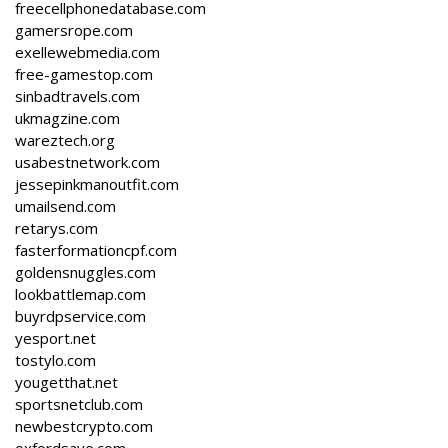
freecellphonedatabase.com
gamersrope.com
exellewebmedia.com
free-gamestop.com
sinbadtravels.com
ukmagzine.com
wareztech.org
usabestnetwork.com
jessepinkmanoutfit.com
umailsend.com
retarys.com
fasterformationcpf.com
goldensnuggles.com
lookbattlemap.com
buyrdpservice.com
yesport.net
tostylo.com
yougetthat.net
sportsnetclub.com
newbestcrypto.com