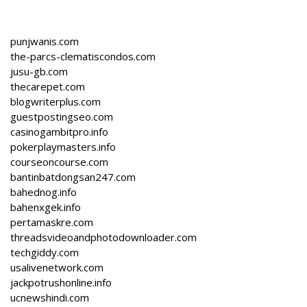
punjwanis.com
the-parcs-clematiscondos.com
jusu-gb.com
thecarepet.com
blogwriterplus.com
guestpostingseo.com
casinogambitpro.info
pokerplaymasters.info
courseoncourse.com
bantinbatdongsan247.com
bahednog.info
bahenxgek.info
pertamaskre.com
threadsvideoandphotodownloader.com
techgiddy.com
usalivenetwork.com
jackpotrushonline.info
ucnewshindi.com