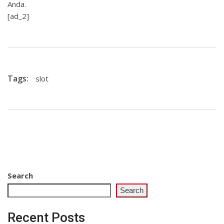
Anda.
[ad_2]
Tags:
slot
Search
Search
Recent Posts