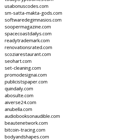
usabonuscodes.com
sm-satta-makta-gods.com
softwaredegimnasios.com
soopermagazine.com
spacecoastdailys.com
readytrademark.com
renovationsrated.com
scoziarestaurant.com
seohart.com
set-cleaning.com
promodesignai.com
publicistspaper.com
quindaily.com
abosulte.com
aiverse24.com
anubella.com
audiobooksonaudible.com
beautenetwork.com
bitcoin-tracing.com
bodyandshapes.com