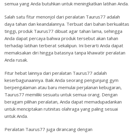
semua yang Anda butuhkan untuk meningkatkan latihan Anda.
Salah satu fitur menonjol dari peralatan Taurus77 adalah
daya tahan dan keandalannya. Terbuat dari bahan berkualitas
tinggi, produk Taurus77 dibuat agar tahan lama, sehingga
Anda dapat percaya bahwa produk tersebut akan tahan
terhadap latihan terberat sekalipun. Ini berarti Anda dapat
memaksakan diri hingga batasnya tanpa khawatir peralatan
Anda rusak.
Fitur hebat lainnya dari peralatan Taurus77 adalah
keserbagunaannya. Baik Anda seorang pengunjung gym
berpengalaman atau baru memulai perjalanan kebugaran,
Taurus77 memiliki sesuatu untuk semua orang. Dengan
beragam pilihan peralatan, Anda dapat memadupadankan
untuk menciptakan rutinitas olahraga yang paling sesuai
untuk Anda.
Peralatan Taurus77 juga dirancang dengan