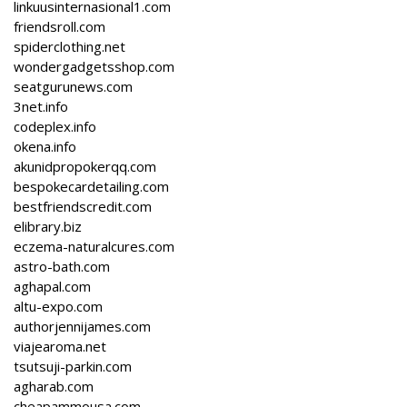
linkuusinternasional1.com
friendsroll.com
spiderclothing.net
wondergadgetsshop.com
seatgurunews.com
3net.info
codeplex.info
okena.info
akunidpropokerqq.com
bespokecardetailing.com
bestfriendscredit.com
elibrary.biz
eczema-naturalcures.com
astro-bath.com
aghapal.com
altu-expo.com
authorjennijames.com
viajearoma.net
tsutsuji-parkin.com
agharab.com
cheapammousa.com