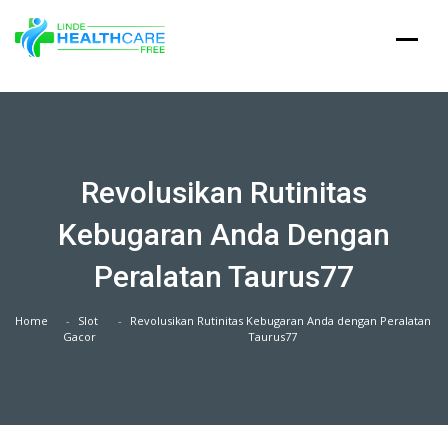
Skip
to
content
Revolusikan Rutinitas
Kebugaran Anda Dengan
Peralatan Taurus77
Home
Slot
Revolusikan Rutinitas Kebugaran Anda dengan Peralatan
Gacor
Taurus77