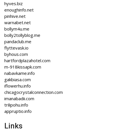
hyves.biz
enoughinfo.net
pinhive.net
warnabet.net
bollym4u.me
bolly2tollyblog.me
pandaclub.me
flyttevask.io
byhous.com
hartfordplazahotel.com
m-918kissapk.com
nabavkame.info
gakbiasa.com
iflowerhu.info
chicagocrystalconnection.com
imanabadii.com
trilipohu.info
appruptio.info
Links