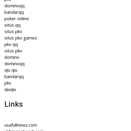
dominoqq
bandarqq
poker online
situs qq
situs pkv
situs pkv games
pkv qq
situs pkv
domino
dominoqq
qiu qiu
bandarqq
pkv
qiuqiu
Links
usafullnewz.com