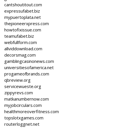
cantshoutitout.com
expressufabet.biz
mypuertoplata.net
thepioneerxpress.com
howtofixissue.com
teamufabet.biz
webfullform.com
allviddownload.com
decorsmag.com
gamblingcasinonews.com
universitiesofamerica.net
progameofbrands.com
qbreview.org
servicewueste.org
zippyrevs.com
matkanumbernow.com
myjobcirculars.com
healthmoreoverfitness.com
topslotxgames.com
routerloggnet.net