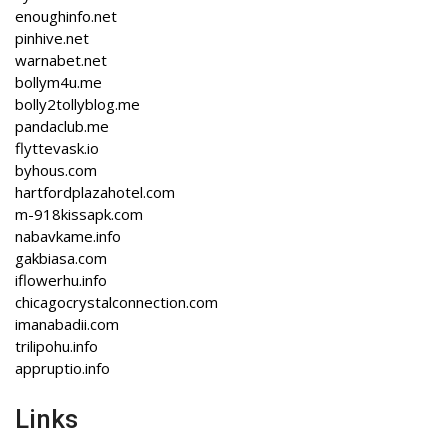
enoughinfo.net
pinhive.net
warnabet.net
bollym4u.me
bolly2tollyblog.me
pandaclub.me
flyttevask.io
byhous.com
hartfordplazahotel.com
m-918kissapk.com
nabavkame.info
gakbiasa.com
iflowerhu.info
chicagocrystalconnection.com
imanabadii.com
trilipohu.info
appruptio.info
Links