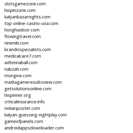
slotsgamesone.com
hispinzone.com
kalyanbazarnights.com
top-online-casino-usa.com
honghuidoor.com
flowingtravel.com
nineniki.com
brandiospecialists.com
medicalcare7.com
adtennaball.com
nabzah.com
mongive.com
matkagameresultsview.com
getsolutionsonline.com
hispinner.org
criticalinsurance.info
nokariposter.com
kalyan-guessing-nightplay.com
gameofpanels.com
androidappsdownloader.com