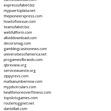
expressufabet.biz
mypuertoplata.net
thepioneerxpress.com
howtofixissue.com
teamufabet.biz
webfullform.com
allviddownload.com
decorsmag.com
gamblingcasinonews.com
universitiesofamerica.net
progameofbrands.com
qbreview.org
servicewueste.org
zippyrevs.com
matkanumbernow.com
myjobcirculars.com
healthmoreoverfitness.com
topslotxgames.com
routerloggnet.net
dantella6.com