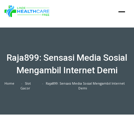
Skip
to
content
Raja899: Sensasi Media Sosial
Mengambil Internet Demi
Home
Slot
Raja899: Sensasi Media Sosial Mengambil Internet
Gacor
Demi