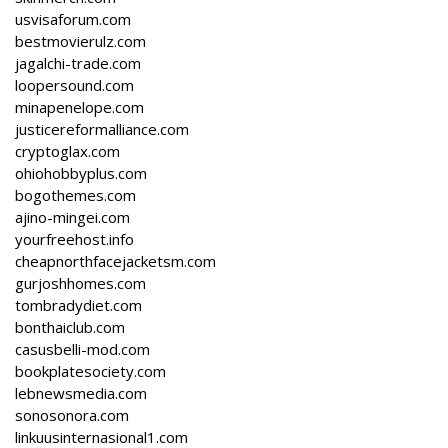
usvisaforum.com
bestmovierulz.com
jagalchi-trade.com
loopersound.com
minapenelope.com
justicereformalliance.com
cryptoglax.com
ohiohobbyplus.com
bogothemes.com
ajino-mingei.com
yourfreehost.info
cheapnorthfacejacketsm.com
gurjoshhomes.com
tombradydiet.com
bonthaiclub.com
casusbelli-mod.com
bookplatesociety.com
lebnewsmedia.com
sonosonora.com
linkuusinternasional1.com