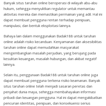
Banyak situs taruhan online beroperasi di wilayah abu-abu
hukum, sehingga menyulitkan regulator untuk memantau
aktivitas mereka dan memastikan permainan yang adil. Hal ini
dapat membuat pengguna rentan terhadap penipuan,
manipulasi, dan bentuk eksploitasi lainnya.
Bahaya lain dalam menggunakan Badak188 untuk taruhan
online adalah risiko kecanduan. Kenyamanan dan aksesibilitas
taruhan online dapat memudahkan masyarakat
mengembangkan masalah perjudian, yang berujung pada
kesulitan keuangan, masalah hubungan, dan akibat negatif
lainnya.
Selain itu, penggunaan Badak188 untuk taruhan online juga
dapat membuat pengguna terkena risiko keamanan. Banyak
situs taruhan online telah menjadi sasaran peretas dan
penjahat dunia maya, sehingga membahayakan informasi
pribadi dan keuangan pengguna. Hal ini dapat mengakibatkan
pencurian identitas, penipuan, dan konsekuensi serius