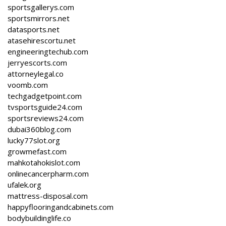
sportsgallerys.com
sportsmirrors.net
datasports.net
atasehirescortu.net
engineeringtechub.com
jerryescorts.com
attorneylegal.co
voomb.com
techgadgetpoint.com
tvsportsguide24.com
sportsreviews24.com
dubai360blog.com
lucky77slot.org
growmefast.com
mahkotahokislot.com
onlinecancerpharm.com
ufalek.org
mattress-disposal.com
happyflooringandcabinets.com
bodybuildinglife.co