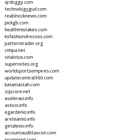
qrdoggy.com
technologygud.com
realshocknews.com
pickgb.com
healthmistakes.com
ksfashiondresses.com
patterntrader.org
cnhpa.net
sitalotus.com
supernotes.org
worldsportsempires.com
updatecentral360.com
katamastah.com
zqscore.net
aseleraio.info
asticio.info
egardenio.info
arxteamio.info
getalexio.info
accountaudittaxcon.com
prymprint.com