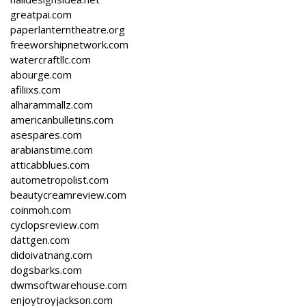
greatpai.com
paperlanterntheatre.org
freeworshipnetwork.com
watercraftllc.com
abourge.com
afiliixs.com
alharammallz.com
americanbulletins.com
asespares.com
arabianstime.com
atticabblues.com
autometropolist.com
beautycreamreview.com
coinmoh.com
cyclopsreview.com
dattgen.com
didoivatnang.com
dogsbarks.com
dwmsoftwarehouse.com
enjoytroyjackson.com