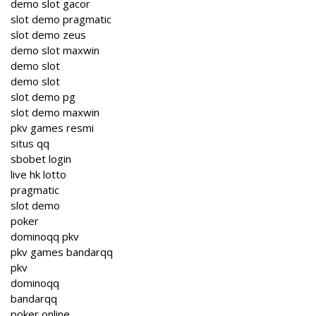
demo slot gacor
slot demo pragmatic
slot demo zeus
demo slot maxwin
demo slot
demo slot
slot demo pg
slot demo maxwin
pkv games resmi
situs qq
sbobet login
live hk lotto
pragmatic
slot demo
poker
dominoqq pkv
pkv games bandarqq
pkv
dominoqq
bandarqq
poker online