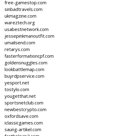
free-gamestop.com
sinbadtravels.com
ukmagzine.com
wareztech.org
usabestnetwork.com
jessepinkmanoutfit.com
umailsend.com
retarys.com
fasterformationcpf.com
goldensnuggles.com
lookbattlemap.com
buyrdpservice.com
yesport.net
tostylo.com
yougetthat.net
sportsnetclub.com
newbestcrypto.com
oxfordsave.com
iclassicgames.com
saung-artikel.com