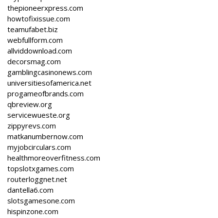
thepioneerxpress.com
howtofixissue.com
teamufabet.biz
webfullform.com
allviddownload.com
decorsmag.com
gamblingcasinonews.com
universitiesofamerica.net
progameofbrands.com
qbreview.org
servicewueste.org
zippyrevs.com
matkanumbernow.com
myjobcirculars.com
healthmoreoverfitness.com
topslotxgames.com
routerloggnet.net
dantella6.com
slotsgamesone.com
hispinzone.com