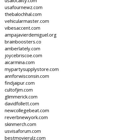
usalocality.com
usafournewz.com
thebalochhal.com
vehicularmaster.com
vibesaccent.com
ampajavierdemiguel.org
brainboosters.co
amberlately.com
joycebriscoe.com
aicarmina.com
mypartysupplystore.com
annforwisconsin.com
findjaipur.com
cultofjim.com
glimmerick.com
davidfollett.com
newcollegebeat.com
reverbnewyork.com
skinmerch.com
usvisaforum.com
bestmovierulz.com