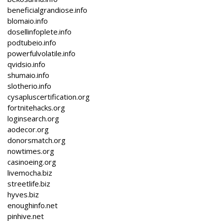
beneficialgrandiose.info
blomaio.info
dosellinfoplete.info
podtubeio.info
powerfulvolatile.info
qvidsio.info
shumaio.info
slotherio.info
cysapluscertification.org
fortnitehacks.org
loginsearch.org
aodecor.org
donorsmatch.org
nowtimes.org
casinoeing.org
livemocha.biz
streetlife.biz
hyves.biz
enoughinfo.net
pinhive.net