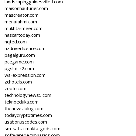
landscapinggainesvillefl.com
maisonhauturier.com
mascreator.com
menafahmi.com
mukhtarmeer.com
nascartoday.com
nqted.com
nzdriverlicence.com
pagalguru.com
pcegame.com
pgslot-r2.com
ws-expression.com
zchotels.com
zepfo.com
technologynews5.com
teknoeduka.com
thenews-blog.com
todaycryptotimes.com
usabonuscodes.com
sm-satta-makta-gods.com
softwaredegimnasios.com