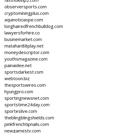
fasthokivip2.com
observersports.com
cryptominingplus.com
aquinoticiaspe.com
longhairedfrenchbulldog.com
lawyersforhire.co
businemarket.com
matahari88play.net
moneydescriptor.com
youthsmagazine.com
painaidee.net
sportsdarkest.com
webtoon.biz
thesportswires.com
hyungpro.com
sportingnewsnet.com
sportstime24day.com
sporteslive.com
theblingblingshields.com
pinkfrenchtipnails.com
newgamestv.com