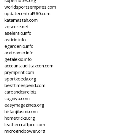
supernotes.org
worldsportsempires.com
updatecentral360.com
katamastah.com
zqscore.net
aseleraio.info
asticio.info
egardenio.info
arxteamio.info
getalexio.info
accountaudittaxcon.com
prymprint.com
sportkeeda.org
besttimespend.com
careandcure.biz
cogniyo.com
easymagazines.org
hirfanjilasmi.com
hometricks.org
leathercraftpro.com
microgridpower.org