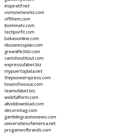
inspiratif.net
vsmsnetworks.com
offthem.com
ibommatv.com
techporfit.com
bekasionline.com
nbusinessplan.com
greenlife360.com
cantshoutitout.com
expressufabet.biz
mypuertoplata.net
thepioneerxpress.com
howtofixissue.com
teamufabet.biz
webfullform.com
allviddownload.com
decorsmag.com
gamblingcasinonews.com
universitiesofamerica.net
progameofbrands.com