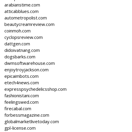
arabianstime.com
atticabblues.com
autometropolist.com
beautycreamreview.com
coinmoh.com
cyclopsreview.com
dattgen.com
didoivatnang.com
dogsbarks.com
dwmsoftwarehouse.com
enjoytroyjackson.com
epicaimbots.com
etech4news.com
expresspsychedelicsshop.com
fashionistani.com
feelingswed.com
firecabal.com
forbessmagazine.com
globalmarketlivetoday.com
gpl-license.com