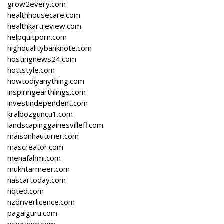
grow2every.com
healthhousecare.com
healthkartreview.com
helpquitporn.com
highqualitybanknote.com
hostingnews24.com
hottstyle.com
howtodiyanything.com
inspiringearthlings.com
investindependent.com
kralbozguncu1.com
landscapinggainesvillefl.com
maisonhauturier.com
mascreator.com
menafahmi.com
mukhtarmeer.com
nascartoday.com
nqted.com
nzdriverlicence.com
pagalguru.com