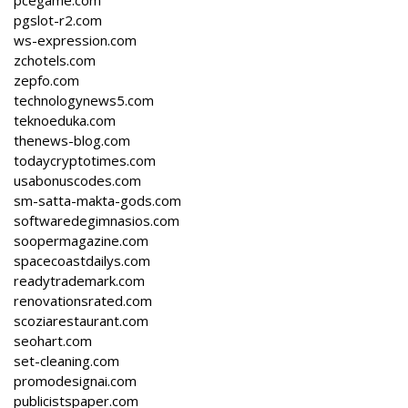
pcegame.com
pgslot-r2.com
ws-expression.com
zchotels.com
zepfo.com
technologynews5.com
teknoeduka.com
thenews-blog.com
todaycryptotimes.com
usabonuscodes.com
sm-satta-makta-gods.com
softwaredegimnasios.com
soopermagazine.com
spacecoastdailys.com
readytrademark.com
renovationsrated.com
scoziarestaurant.com
seohart.com
set-cleaning.com
promodesignai.com
publicistspaper.com