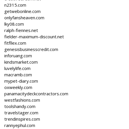
n2315.com
getwebonline.com
onlyfansheaven.com
lky08.com
ralph-fiennes.net
fielder-maximum-discount.net
fitfllex.com
genesisbusinesscredit.com
inforuang.com
kindsmarket.com
luvelylife.com
macramb.com
mypet-diary.com
oxweekly.com
panamacitydeckcontractors.com
westfashions.com
toolshandy.com
travelstager.com
trendinspires.com
rannyephul.com