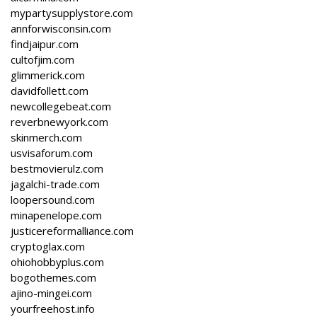
mypartysupplystore.com
annforwisconsin.com
findjaipur.com
cultofjim.com
glimmerick.com
davidfollett.com
newcollegebeat.com
reverbnewyork.com
skinmerch.com
usvisaforum.com
bestmovierulz.com
jagalchi-trade.com
loopersound.com
minapenelope.com
justicereformalliance.com
cryptoglax.com
ohiohobbyplus.com
bogothemes.com
ajino-mingei.com
yourfreehost.info