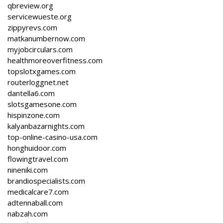
qbreview.org
servicewueste.org
zippyrevs.com
matkanumbernow.com
myjobcirculars.com
healthmoreoverfitness.com
topslotxgames.com
routerloggnet.net
dantella6.com
slotsgamesone.com
hispinzone.com
kalyanbazarnights.com
top-online-casino-usa.com
honghuidoor.com
flowingtravel.com
nineniki.com
brandiospecialists.com
medicalcare7.com
adtennaball.com
nabzah.com