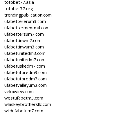
totobet77.asia
totobet77.org
trendingpublication.com
ufabettererum3.com
ufabettermentm4.com
ufabettersum7.com
ufabettinwm7.com
ufabettinwum3.com
ufabetunitedm3.com
ufabetunitedm7.com
ufabetuskedm7.com
ufabetutoredm3.com
ufabetutoredm7.com
ufabetvalleyum3.com
veloxview.com
westufabetm3.com
whiskeybrothersllc.com
wildufabetum7.com