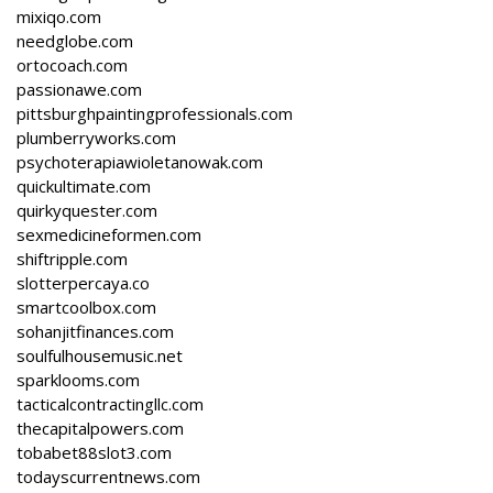
mixiqo.com
needglobe.com
ortocoach.com
passionawe.com
pittsburghpaintingprofessionals.com
plumberryworks.com
psychoterapiawioletanowak.com
quickultimate.com
quirkyquester.com
sexmedicineformen.com
shiftripple.com
slotterpercaya.co
smartcoolbox.com
sohanjitfinances.com
soulfulhousemusic.net
sparklooms.com
tacticalcontractingllc.com
thecapitalpowers.com
tobabet88slot3.com
todayscurrentnews.com