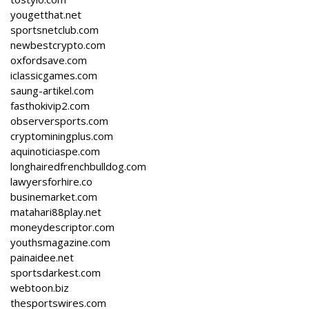
yougetthat.net
sportsnetclub.com
newbestcrypto.com
oxfordsave.com
iclassicgames.com
saung-artikel.com
fasthokivip2.com
observersports.com
cryptominingplus.com
aquinoticiaspe.com
longhairedfrenchbulldog.com
lawyersforhire.co
businemarket.com
matahari88play.net
moneydescriptor.com
youthsmagazine.com
painaidee.net
sportsdarkest.com
webtoon.biz
thesportswires.com