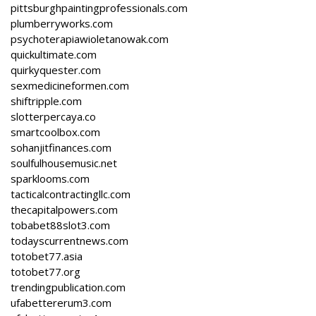
pittsburghpaintingprofessionals.com
plumberryworks.com
psychoterapiawioletanowak.com
quickultimate.com
quirkyquester.com
sexmedicineformen.com
shiftripple.com
slotterpercaya.co
smartcoolbox.com
sohanjitfinances.com
soulfulhousemusic.net
sparklooms.com
tacticalcontractingllc.com
thecapitalpowers.com
tobabet88slot3.com
todayscurrentnews.com
totobet77.asia
totobet77.org
trendingpublication.com
ufabettererum3.com