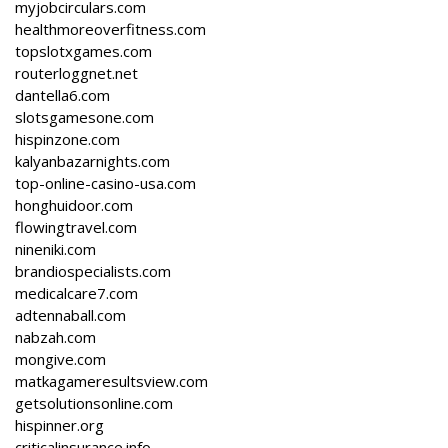
myjobcirculars.com
healthmoreoverfitness.com
topslotxgames.com
routerloggnet.net
dantella6.com
slotsgamesone.com
hispinzone.com
kalyanbazarnights.com
top-online-casino-usa.com
honghuidoor.com
flowingtravel.com
nineniki.com
brandiospecialists.com
medicalcare7.com
adtennaball.com
nabzah.com
mongive.com
matkagameresultsview.com
getsolutionsonline.com
hispinner.org
criticalinsurance.info