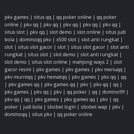
pkv games
|
situs qq
|
qq poker online
|
qq poker
online
|
pkv qq
|
pkv qq
|
pkv qq
|
pkv qq
|
pkv qq
|
situs slot
|
pkv qq
|
slot demo
|
slot online
|
situs judi
bola
|
dominoqq pkv
|
x500 slot
|
slot anti rungkat
|
slot
|
situs slot gacor
|
slot
|
situs slot gacor
|
slot anti
rungkat
|
situs slot
|
slot demo
|
slot anti rungkat
|
slot demo
|
situs slot online
|
mahjong ways 2
|
slot
gacor resmi
|
pkv games
|
pkv games
|
pkv menuqq
|
pkv murniqq
|
pkv hematqq
|
pkv games
|
pkv qq
|
qq
|
pkv games qq
|
pkv games qq
|
pkv
|
pkv qq
|
qq
|
pkv games
|
pkv qq
|
pkv
|
qq poker
|
qq
|
domino99
|
pkv qq
|
qq
|
pkv games
|
pkv games qq
|
pkv
|
qq
poker
|
judi bola
|
sbobet login
|
sbobet wap
|
pkv
|
dominoqq
|
situs pkv
|
qq poker online