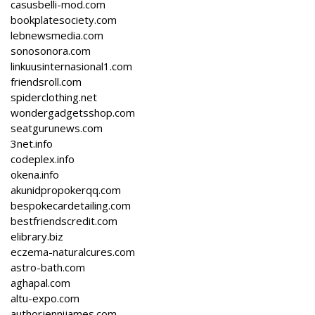
casusbelli-mod.com
bookplatesociety.com
lebnewsmedia.com
sonosonora.com
linkuusinternasional1.com
friendsroll.com
spiderclothing.net
wondergadgetsshop.com
seatgurunews.com
3net.info
codeplex.info
okena.info
akunidpropokerqq.com
bespokecardetailing.com
bestfriendscredit.com
elibrary.biz
eczema-naturalcures.com
astro-bath.com
aghapal.com
altu-expo.com
authorjennijames.com