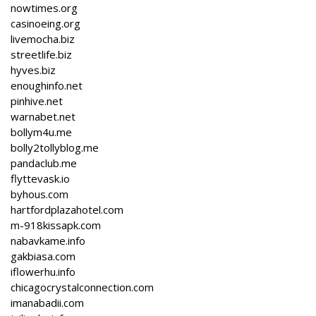
nowtimes.org
casinoeing.org
livemocha.biz
streetlife.biz
hyves.biz
enoughinfo.net
pinhive.net
warnabet.net
bollym4u.me
bolly2tollyblog.me
pandaclub.me
flyttevask.io
byhous.com
hartfordplazahotel.com
m-918kissapk.com
nabavkame.info
gakbiasa.com
iflowerhu.info
chicagocrystalconnection.com
imanabadii.com