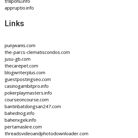
trilipohu.info
appruptio.info
Links
punjwanis.com
the-parcs-clematiscondos.com
jusu-gb.com
thecarepet.com
blogwriterplus.com
guestpostingseo.com
casinogambitpro.info
pokerplaymasters.info
courseoncourse.com
bantinbatdongsan247.com
bahednog.info
bahenxgek.info
pertamaskre.com
threadsvideoandphotodownloader.com