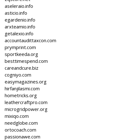
aseleraio.info
asticio.info
egardenio.info
arxteamio.info
getalexio.info
accountaudittaxcon.com
prymprint.com
sportkeeda.org
besttimespend.com
careandcure.biz
cogniyo.com
easymagazines.org
hirfanjilasmi.com
hometricks.org
leathercraftpro.com
microgridpower.org
mixiqo.com
needglobe.com
ortocoach.com
passionawe.com