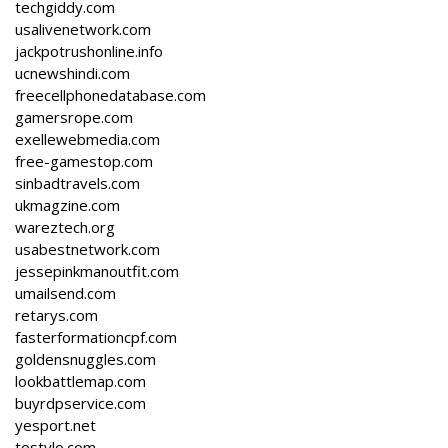
techgiddy.com
usalivenetwork.com
jackpotrushonline.info
ucnewshindi.com
freecellphonedatabase.com
gamersrope.com
exellewebmedia.com
free-gamestop.com
sinbadtravels.com
ukmagzine.com
wareztech.org
usabestnetwork.com
jessepinkmanoutfit.com
umailsend.com
retarys.com
fasterformationcpf.com
goldensnuggles.com
lookbattlemap.com
buyrdpservice.com
yesport.net
tostylo.com