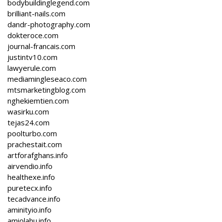
bodybuildinglegend.com
brilliant-nails.com
dandr-photography.com
dokteroce.com
journal-francais.com
justintv10.com
lawyerule.com
mediamingleseaco.com
mtsmarketingblog.com
nghekiemtien.com
wasirku.com
tejas24.com
poolturbo.com
prachestait.com
artforafghans.info
airvendio.info
healthexe.info
puretecx.info
tecadvance.info
aminityio.info
amiolahu.info