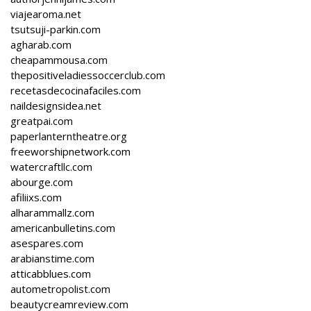
viajearoma.net
tsutsuji-parkin.com
agharab.com
cheapammousa.com
thepositiveladiessoccerclub.com
recetasdecocinafaciles.com
naildesignsidea.net
greatpai.com
paperlanterntheatre.org
freeworshipnetwork.com
watercraftllc.com
abourge.com
afiliixs.com
alharammallz.com
americanbulletins.com
asespares.com
arabianstime.com
atticabblues.com
autometropolist.com
beautycreamreview.com