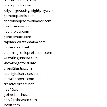
nokariposter.com
kalyan-guessing-nightplay.com
gameofpanels.com
androidappsdownloader.com
usetimenow.com
healthblow.com
gohelpmate.com
rajdhani-satta-matka.com
writerscraft.net
elearning-childprotection.com
wrestling4mena.com
knowledgeforall.info
brand2lastio.com
usadigitalservices.com
socialhoppers.com
creativedream.net
n2315.com
getwebonline.com
onlyfansheaven.com
lky08.com