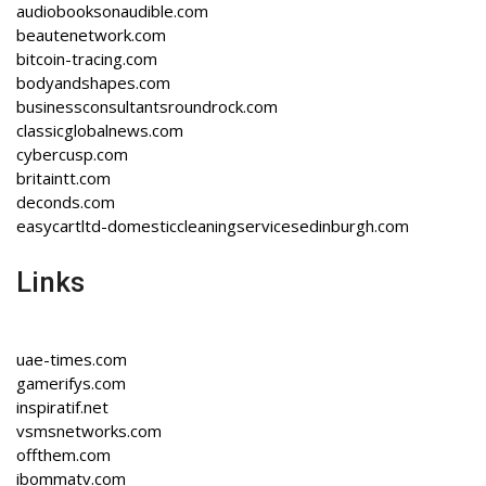
audiobooksonaudible.com
beautenetwork.com
bitcoin-tracing.com
bodyandshapes.com
businessconsultantsroundrock.com
classicglobalnews.com
cybercusp.com
britaintt.com
deconds.com
easycartltd-domesticcleaningservicesedinburgh.com
Links
uae-times.com
gamerifys.com
inspiratif.net
vsmsnetworks.com
offthem.com
ibommatv.com