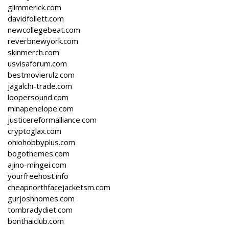
glimmerick.com
davidfollett.com
newcollegebeat.com
reverbnewyork.com
skinmerch.com
usvisaforum.com
bestmovierulz.com
jagalchi-trade.com
loopersound.com
minapenelope.com
justicereformalliance.com
cryptoglax.com
ohiohobbyplus.com
bogothemes.com
ajino-mingei.com
yourfreehost.info
cheapnorthfacejacketsm.com
gurjoshhomes.com
tombradydiet.com
bonthaiclub.com