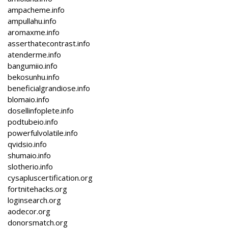
ampacheme.info
ampullahu.info
aromaxme.info
asserthatecontrast.info
atenderme.info
bangumiio.info
bekosunhu.info
beneficialgrandiose.info
blomaio.info
dosellinfoplete.info
podtubeio.info
powerfulvolatile.info
qvidsio.info
shumaio.info
slotherio.info
cysapluscertification.org
fortnitehacks.org
loginsearch.org
aodecor.org
donorsmatch.org