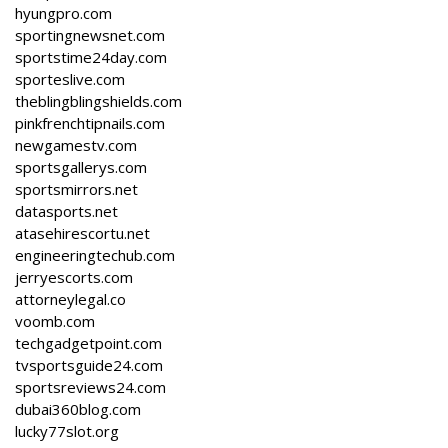
hyungpro.com
sportingnewsnet.com
sportstime24day.com
sporteslive.com
theblingblingshields.com
pinkfrenchtipnails.com
newgamestv.com
sportsgallerys.com
sportsmirrors.net
datasports.net
atasehirescortu.net
engineeringtechub.com
jerryescorts.com
attorneylegal.co
voomb.com
techgadgetpoint.com
tvsportsguide24.com
sportsreviews24.com
dubai360blog.com
lucky77slot.org