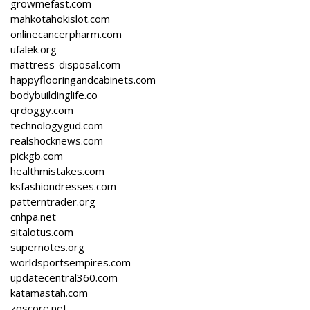
growmefast.com
mahkotahokislot.com
onlinecancerpharm.com
ufalek.org
mattress-disposal.com
happyflooringandcabinets.com
bodybuildinglife.co
qrdoggy.com
technologygud.com
realshocknews.com
pickgb.com
healthmistakes.com
ksfashiondresses.com
patterntrader.org
cnhpa.net
sitalotus.com
supernotes.org
worldsportsempires.com
updatecentral360.com
katamastah.com
zqscore.net