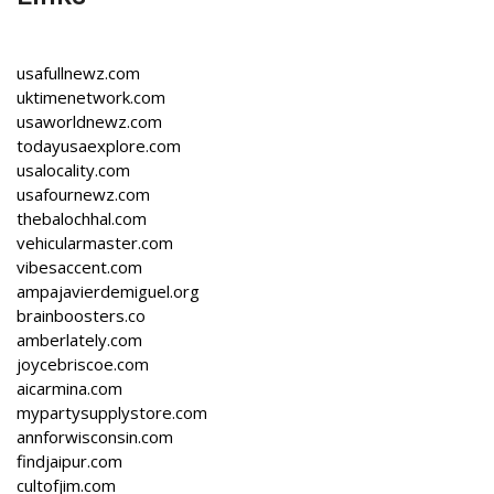
usafullnewz.com
uktimenetwork.com
usaworldnewz.com
todayusaexplore.com
usalocality.com
usafournewz.com
thebalochhal.com
vehicularmaster.com
vibesaccent.com
ampajavierdemiguel.org
brainboosters.co
amberlately.com
joycebriscoe.com
aicarmina.com
mypartysupplystore.com
annforwisconsin.com
findjaipur.com
cultofjim.com