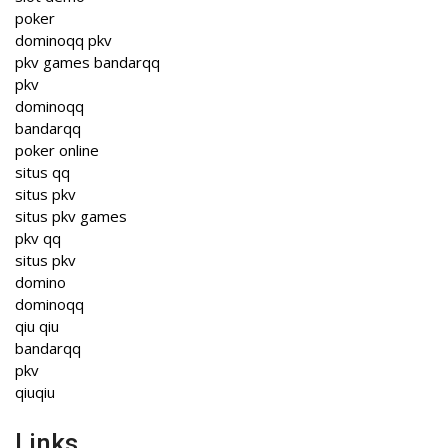
poker
dominoqq pkv
pkv games bandarqq
pkv
dominoqq
bandarqq
poker online
situs qq
situs pkv
situs pkv games
pkv qq
situs pkv
domino
dominoqq
qiu qiu
bandarqq
pkv
qiuqiu
Links