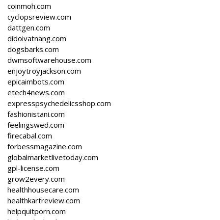
coinmoh.com
cyclopsreview.com
dattgen.com
didoivatnang.com
dogsbarks.com
dwmsoftwarehouse.com
enjoytroyjackson.com
epicaimbots.com
etech4news.com
expresspsychedelicsshop.com
fashionistani.com
feelingswed.com
firecabal.com
forbessmagazine.com
globalmarketlivetoday.com
gpl-license.com
grow2every.com
healthhousecare.com
healthkartreview.com
helpquitporn.com