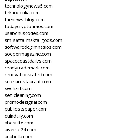
technologynews5.com
teknoeduka.com
thenews-blog.com
todaycryptotimes.com
usabonuscodes.com
sm-satta-makta-gods.com
softwaredegimnasios.com
soopermagazine.com
spacecoastdailys.com
readytrademark.com
renovationsrated.com
scoziarestaurant.com
seohart.com
set-cleaning.com
promodesignai.com
publicistspaper.com
quindaily.com
abosulte.com
aiverse24.com
anubella.com