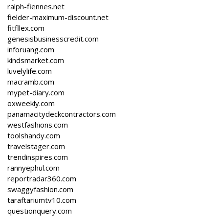
ralph-fiennes.net
fielder-maximum-discount.net
fitfllex.com
genesisbusinesscredit.com
inforuang.com
kindsmarket.com
luvelylife.com
macramb.com
mypet-diary.com
oxweekly.com
panamacitydeckcontractors.com
westfashions.com
toolshandy.com
travelstager.com
trendinspires.com
rannyephul.com
reportradar360.com
swaggyfashion.com
taraftariumtv10.com
questionquery.com