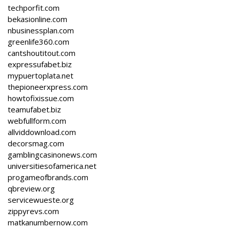
techporfit.com
bekasionline.com
nbusinessplan.com
greenlife360.com
cantshoutitout.com
expressufabet.biz
mypuertoplata.net
thepioneerxpress.com
howtofixissue.com
teamufabet.biz
webfullform.com
allviddownload.com
decorsmag.com
gamblingcasinonews.com
universitiesofamerica.net
progameofbrands.com
qbreview.org
servicewueste.org
zippyrevs.com
matkanumbernow.com