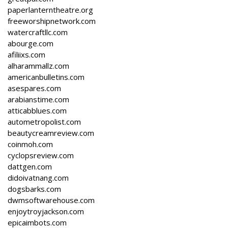
paperlanterntheatre.org
freeworshipnetwork.com
watercraftllc.com
abourge.com
afiliixs.com
alharammallz.com
americanbulletins.com
asespares.com
arabianstime.com
atticabblues.com
autometropolist.com
beautycreamreview.com
coinmoh.com
cyclopsreview.com
dattgen.com
didoivatnang.com
dogsbarks.com
dwmsoftwarehouse.com
enjoytroyjackson.com
epicaimbots.com