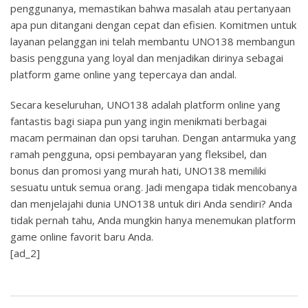
penggunanya, memastikan bahwa masalah atau pertanyaan
apa pun ditangani dengan cepat dan efisien. Komitmen untuk
layanan pelanggan ini telah membantu UNO138 membangun
basis pengguna yang loyal dan menjadikan dirinya sebagai
platform game online yang tepercaya dan andal.
Secara keseluruhan, UNO138 adalah platform online yang
fantastis bagi siapa pun yang ingin menikmati berbagai
macam permainan dan opsi taruhan. Dengan antarmuka yang
ramah pengguna, opsi pembayaran yang fleksibel, dan
bonus dan promosi yang murah hati, UNO138 memiliki
sesuatu untuk semua orang. Jadi mengapa tidak mencobanya
dan menjelajahi dunia UNO138 untuk diri Anda sendiri? Anda
tidak pernah tahu, Anda mungkin hanya menemukan platform
game online favorit baru Anda.
[ad_2]