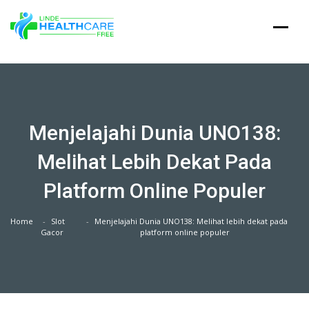
Skip
to
content
Menjelajahi Dunia UNO138:
Melihat Lebih Dekat Pada
Platform Online Populer
Home
Slot
Menjelajahi Dunia UNO138: Melihat lebih dekat pada
Gacor
platform online populer