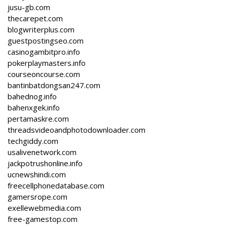
jusu-gb.com
thecarepet.com
blogwriterplus.com
guestpostingseo.com
casinogambitpro.info
pokerplaymasters.info
courseoncourse.com
bantinbatdongsan247.com
bahednog.info
bahenxgek.info
pertamaskre.com
threadsvideoandphotodownloader.com
techgiddy.com
usalivenetwork.com
jackpotrushonline.info
ucnewshindi.com
freecellphonedatabase.com
gamersrope.com
exellewebmedia.com
free-gamestop.com