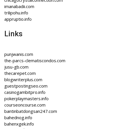
imanabadii.com
trilipohu.info
appruptio.info
Links
punjwanis.com
the-parcs-clematiscondos.com
jusu-gb.com
thecarepet.com
blogwriterplus.com
guestpostingseo.com
casinogambitpro.info
pokerplaymasters.info
courseoncourse.com
bantinbatdongsan247.com
bahednog.info
bahenxgek.info