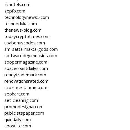
zchotels.com
zepfo.com
technologynews5.com
teknoeduka.com
thenews-blog.com
todaycryptotimes.com
usabonuscodes.com
sm-satta-makta-gods.com
softwaredegimnasios.com
soopermagazine.com
spacecoastdailys.com
readytrademark.com
renovationsrated.com
scoziarestaurant.com
seohart.com
set-cleaning.com
promodesignai.com
publicistspaper.com
quindaily.com
abosulte.com