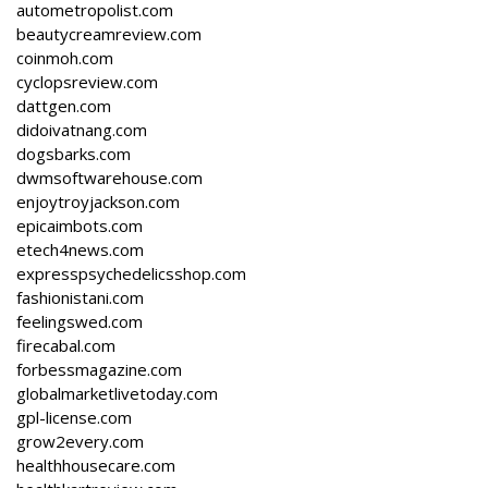
autometropolist.com
beautycreamreview.com
coinmoh.com
cyclopsreview.com
dattgen.com
didoivatnang.com
dogsbarks.com
dwmsoftwarehouse.com
enjoytroyjackson.com
epicaimbots.com
etech4news.com
expresspsychedelicsshop.com
fashionistani.com
feelingswed.com
firecabal.com
forbessmagazine.com
globalmarketlivetoday.com
gpl-license.com
grow2every.com
healthhousecare.com