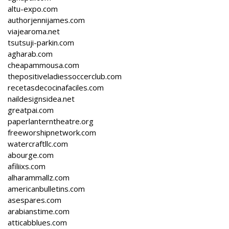
altu-expo.com
authorjennijames.com
viajearoma.net
tsutsuji-parkin.com
agharab.com
cheapammousa.com
thepositiveladiessoccerclub.com
recetasdecocinafaciles.com
naildesignsidea.net
greatpai.com
paperlanterntheatre.org
freeworshipnetwork.com
watercraftllc.com
abourge.com
afiliixs.com
alharammallz.com
americanbulletins.com
asespares.com
arabianstime.com
atticabblues.com