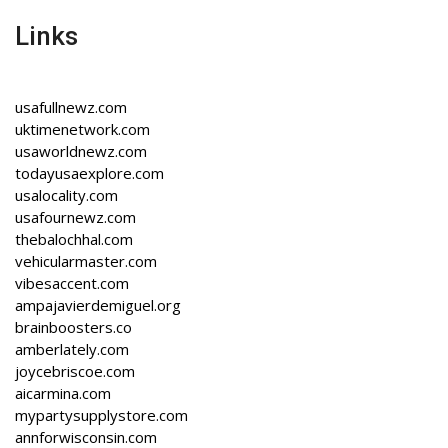
Links
usafullnewz.com
uktimenetwork.com
usaworldnewz.com
todayusaexplore.com
usalocality.com
usafournewz.com
thebalochhal.com
vehicularmaster.com
vibesaccent.com
ampajavierdemiguel.org
brainboosters.co
amberlately.com
joycebriscoe.com
aicarmina.com
mypartysupplystore.com
annforwisconsin.com