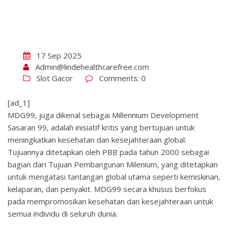
17 Sep 2025
Admin@lindehealthcarefree.com
Slot Gacor
Comments: 0
[ad_1]
MDG99, juga dikenal sebagai Millennium Development
Sasaran 99, adalah inisiatif kritis yang bertujuan untuk
meningkatkan kesehatan dan kesejahteraan global.
Tujuannya ditetapkan oleh PBB pada tahun 2000 sebagai
bagian dari Tujuan Pembangunan Milenium, yang ditetapkan
untuk mengatasi tantangan global utama seperti kemiskinan,
kelaparan, dan penyakit. MDG99 secara khusus berfokus
pada mempromosikan kesehatan dan kesejahteraan untuk
semua individu di seluruh dunia.