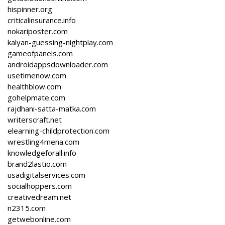
hispinner.org
criticalinsurance.info
nokariposter.com
kalyan-guessing-nightplay.com
gameofpanels.com
androidappsdownloader.com
usetimenow.com
healthblow.com
gohelpmate.com
rajdhani-satta-matka.com
writerscraft.net
elearning-childprotection.com
wrestling4mena.com
knowledgeforall.info
brand2lastio.com
usadigitalservices.com
socialhoppers.com
creativedream.net
n2315.com
getwebonline.com