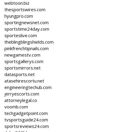
webtoon.biz
thesportswires.com
hyungpro.com
sportingnewsnet.com
sportstime24day.com
sporteslive.com
theblingblingshields.com
pinkfrenchtipnails.com
newgamestv.com
sportsgallerys.com
sportsmirrors.net
datasports.net
atasehirescortu.net
engineeringtechub.com
jerryescorts.com
attorneylegal.co
voomb.com
techgadgetpoint.com
tvsportsguide24.com
sportsreviews24.com