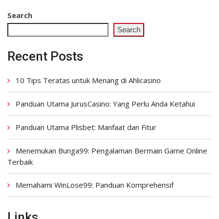
Search
Search
Recent Posts
10 Tips Teratas untuk Menang di Ahlicasino
Panduan Utama JurusCasino: Yang Perlu Anda Ketahui
Panduan Utama Plisbet: Manfaat dan Fitur
Menemukan Bunga99: Pengalaman Bermain Game Online
Terbaik
Memahami WinLose99: Panduan Komprehensif
Links