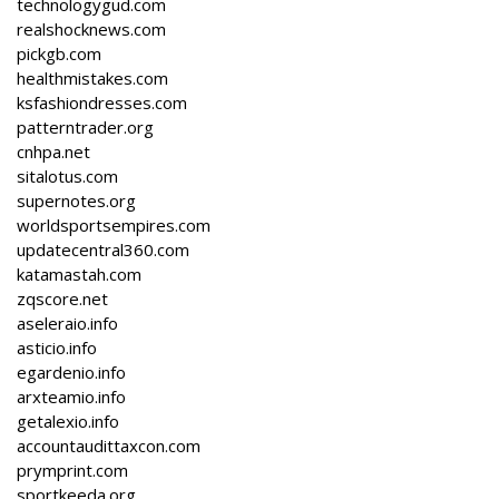
technologygud.com
realshocknews.com
pickgb.com
healthmistakes.com
ksfashiondresses.com
patterntrader.org
cnhpa.net
sitalotus.com
supernotes.org
worldsportsempires.com
updatecentral360.com
katamastah.com
zqscore.net
aseleraio.info
asticio.info
egardenio.info
arxteamio.info
getalexio.info
accountaudittaxcon.com
prymprint.com
sportkeeda.org