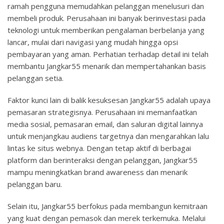
ramah pengguna memudahkan pelanggan menelusuri dan
membeli produk. Perusahaan ini banyak berinvestasi pada
teknologi untuk memberikan pengalaman berbelanja yang
lancar, mulai dari navigasi yang mudah hingga opsi
pembayaran yang aman. Perhatian terhadap detail ini telah
membantu Jangkar55 menarik dan mempertahankan basis
pelanggan setia.
Faktor kunci lain di balik kesuksesan Jangkar55 adalah upaya
pemasaran strategisnya. Perusahaan ini memanfaatkan
media sosial, pemasaran email, dan saluran digital lainnya
untuk menjangkau audiens targetnya dan mengarahkan lalu
lintas ke situs webnya. Dengan tetap aktif di berbagai
platform dan berinteraksi dengan pelanggan, Jangkar55
mampu meningkatkan brand awareness dan menarik
pelanggan baru.
Selain itu, Jangkar55 berfokus pada membangun kemitraan
yang kuat dengan pemasok dan merek terkemuka. Melalui