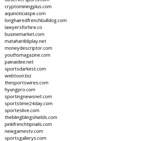
cryptominingplus.com
aquinoticiaspe.com
longhairedfrenchbulldog.com
lawyersforhire.co
businemarket.com
matahari88play.net
moneydescriptor.com
youthsmagazine.com
painaidee.net
sportsdarkest.com
webtoon.biz
thesportswires.com
hyungpro.com
sportingnewsnet.com
sportstime24day.com
sporteslive.com
theblingblingshields.com
pinkfrenchtipnails.com
newgamestv.com
sportsgallerys.com