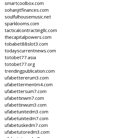
smartcoolbox.com
sohanjitfinances.com
soulfulhousemusic.net
sparklooms.com
tacticalcontractingllc.com
thecapitalpowers.com
tobabet88slot3.com
todayscurrentnews.com
totobet77.asia
totobet77.org
trendingpublication.com
ufabettererum3.com
ufabettermentm4.com
ufabettersum7.com
ufabettinwm7.com
ufabettinwum3.com
ufabetunitedm3.com
ufabetunitedm7.com
ufabetuskedm7.com
ufabetutoredm3.com