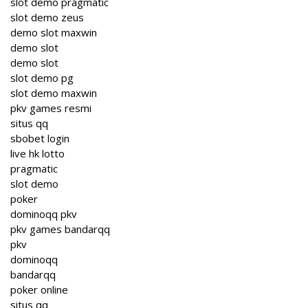
slot demo pragmatic
slot demo zeus
demo slot maxwin
demo slot
demo slot
slot demo pg
slot demo maxwin
pkv games resmi
situs qq
sbobet login
live hk lotto
pragmatic
slot demo
poker
dominoqq pkv
pkv games bandarqq
pkv
dominoqq
bandarqq
poker online
situs qq