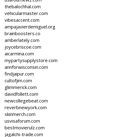
thebalochhal.com
vehicularmaster.com
vibesaccent.com
ampajavierdemiguel.org
brainboosters.co
amberlately.com
joycebriscoe.com
aicarmina.com
mypartysupplystore.com
annforwisconsin.com
findjaipur.com
cultofjim.com
glimmerick.com
davidfollett.com
newcollegebeat.com
reverbnewyork.com
skinmerch.com
usvisaforum.com
bestmovierulz.com
jagalchi-trade.com