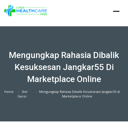
Skip
to
content
Mengungkap Rahasia Dibalik
Kesuksesan Jangkar55 Di
Marketplace Online
Home
Slot
Mengungkap Rahasia Dibalik Kesuksesan Jangkar55 di
Gacor
Marketplace Online