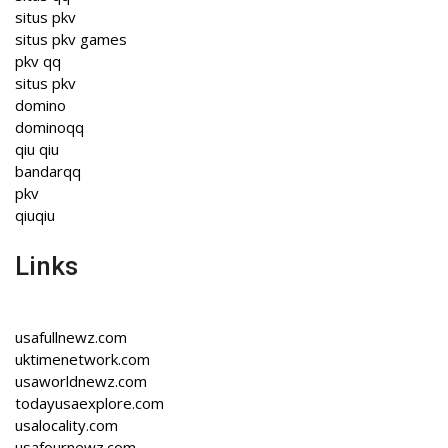
situs pkv
situs pkv games
pkv qq
situs pkv
domino
dominoqq
qiu qiu
bandarqq
pkv
qiuqiu
Links
usafullnewz.com
uktimenetwork.com
usaworldnewz.com
todayusaexplore.com
usalocality.com
usafournewz.com