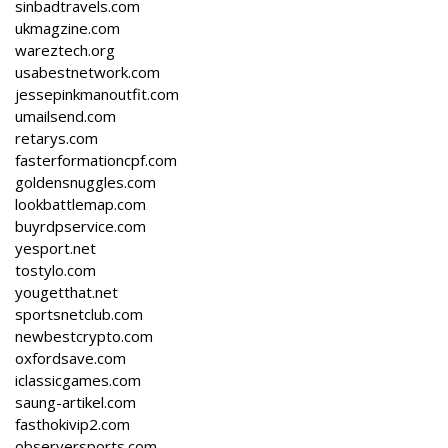
sinbadtravels.com
ukmagzine.com
wareztech.org
usabestnetwork.com
jessepinkmanoutfit.com
umailsend.com
retarys.com
fasterformationcpf.com
goldensnuggles.com
lookbattlemap.com
buyrdpservice.com
yesport.net
tostylo.com
yougetthat.net
sportsnetclub.com
newbestcrypto.com
oxfordsave.com
iclassicgames.com
saung-artikel.com
fasthokivip2.com
observersports.com