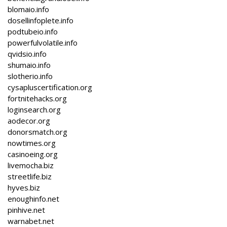
blomaio.info
dosellinfoplete.info
podtubeio.info
powerfulvolatile.info
qvidsio.info
shumaio.info
slotherio.info
cysapluscertification.org
fortnitehacks.org
loginsearch.org
aodecor.org
donorsmatch.org
nowtimes.org
casinoeing.org
livemocha.biz
streetlife.biz
hyves.biz
enoughinfo.net
pinhive.net
warnabet.net