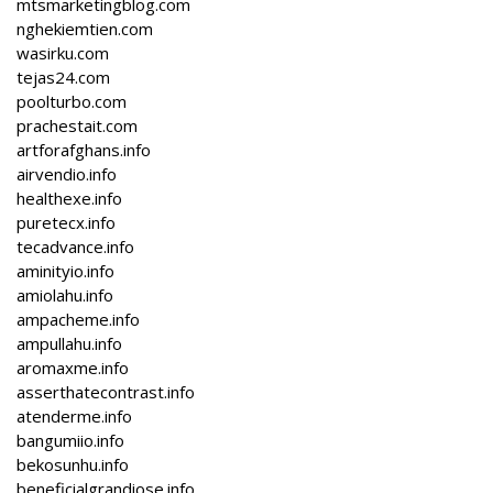
mtsmarketingblog.com
nghekiemtien.com
wasirku.com
tejas24.com
poolturbo.com
prachestait.com
artforafghans.info
airvendio.info
healthexe.info
puretecx.info
tecadvance.info
aminityio.info
amiolahu.info
ampacheme.info
ampullahu.info
aromaxme.info
asserthatecontrast.info
atenderme.info
bangumiio.info
bekosunhu.info
beneficialgrandiose.info