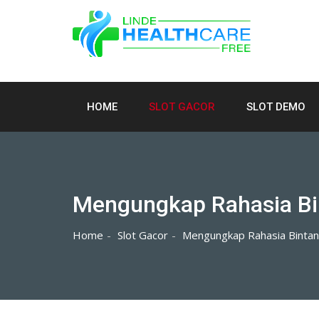
Skip
to
content
HOME
SLOT GACOR
SLOT DEMO
Mengungkap Rahasia Bi
Home
Slot Gacor
Mengungkap Rahasia Bintan