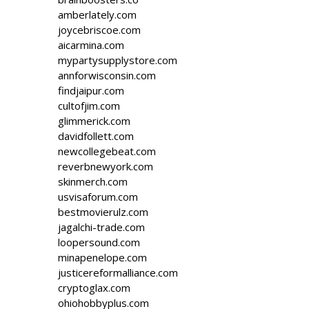
amberlately.com
joycebriscoe.com
aicarmina.com
mypartysupplystore.com
annforwisconsin.com
findjaipur.com
cultofjim.com
glimmerick.com
davidfollett.com
newcollegebeat.com
reverbnewyork.com
skinmerch.com
usvisaforum.com
bestmovierulz.com
jagalchi-trade.com
loopersound.com
minapenelope.com
justicereformalliance.com
cryptoglax.com
ohiohobbyplus.com