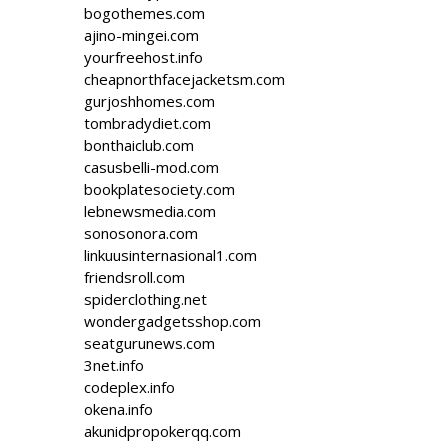
bogothemes.com
ajino-mingei.com
yourfreehost.info
cheapnorthfacejacketsm.com
gurjoshhomes.com
tombradydiet.com
bonthaiclub.com
casusbelli-mod.com
bookplatesociety.com
lebnewsmedia.com
sonosonora.com
linkuusinternasional1.com
friendsroll.com
spiderclothing.net
wondergadgetsshop.com
seatgurunews.com
3net.info
codeplex.info
okena.info
akunidpropokerqq.com