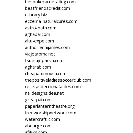
bespokecardetailing.com
bestfriendscredit.com
elibrary.biz
eczema-naturalcures.com
astro-bath.com
aghapal.com
altu-expo.com
authorjennijames.com
viajearoma.net
tsutsuji-parkin.com
agharab.com
cheapammousa.com
thepositiveladiessoccerclub.com
recetasdecocinafaciles.com
naildesignsidea.net
greatpai.com
paperlanterntheatre.org
freeworshipnetwork.com
watercraftllc.com
abourge.com
afiliixs.com