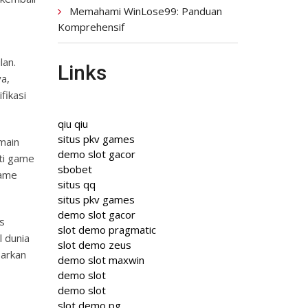
Memahami WinLose99: Panduan
Komprehensif
lan.
Links
a,
fikasi
qiu qiu
situs pkv games
main
demo slot gacor
ti game
sbobet
game
situs qq
situs pkv games
demo slot gacor
s
slot demo pragmatic
 dunia
slot demo zeus
barkan
demo slot maxwin
demo slot
demo slot
slot demo pg