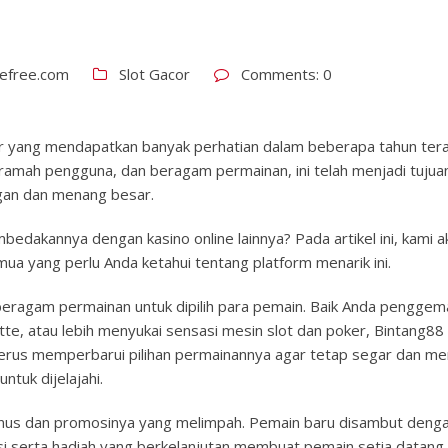
refree.com
Slot Gacor
Comments: 0
er yang mendapatkan banyak perhatian dalam beberapa tahun tera
amah pengguna, dan beragam permainan, ini telah menjadi tujua
gan dan menang besar.
dakannya dengan kasino online lainnya? Pada artikel ini, kami a
ua yang perlu Anda ketahui tentang platform menarik ini.
eragam permainan untuk dipilih para pemain. Baik Anda penggem
ette, atau lebih menyukai sensasi mesin slot dan poker, Bintang88
 terus memperbarui pilihan permainannya agar tetap segar dan men
ntuk dijelajahi.
 bonus dan promosinya yang melimpah. Pemain baru disambut deng
 serta hadiah yang berkelanjutan membuat pemain setia datang