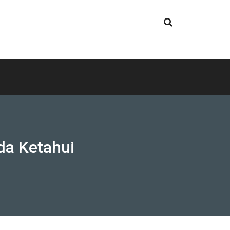
da Ketahui