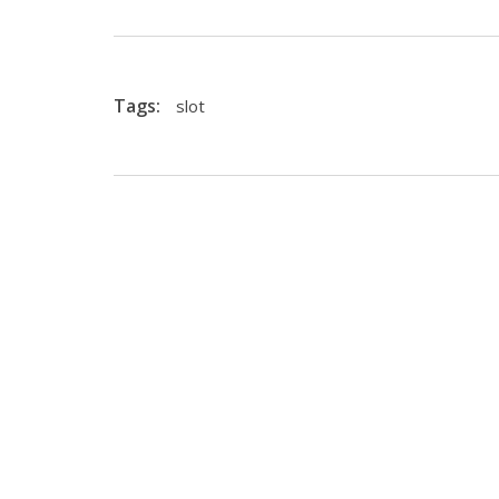
Tags:
slot