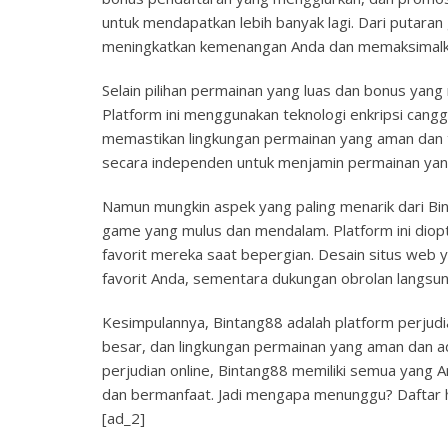
untuk mendapatkan lebih banyak lagi. Dari putaran
meningkatkan kemenangan Anda dan memaksimalk
Selain pilihan permainan yang luas dan bonus ya
Platform ini menggunakan teknologi enkripsi cangg
memastikan lingkungan permainan yang aman dan ter
secara independen untuk menjamin permainan yang 
Namun mungkin aspek yang paling menarik dari B
game yang mulus dan mendalam. Platform ini diop
favorit mereka saat bepergian. Desain situs web
favorit Anda, sementara dukungan obrolan langsung
Kesimpulannya, Bintang88 adalah platform perju
besar, dan lingkungan permainan yang aman dan a
perjudian online, Bintang88 memiliki semua yan
dan bermanfaat. Jadi mengapa menunggu? Daftar ha
[ad_2]