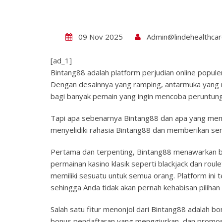
09 Nov 2025
Admin@lindehealthca
[ad_1]
Bintang88 adalah platform perjudian online popul
Dengan desainnya yang ramping, antarmuka yang r
bagi banyak pemain yang ingin mencoba peruntun
Tapi apa sebenarnya Bintang88 dan apa yang membe
menyelidiki rahasia Bintang88 dan memberikan sem
Pertama dan terpenting, Bintang88 menawarkan b
permainan kasino klasik seperti blackjack dan roul
memiliki sesuatu untuk semua orang. Platform ini
sehingga Anda tidak akan pernah kehabisan pilihan u
Salah satu fitur menonjol dari Bintang88 adalah
bonus pendaftaran yang menggiurkan, dan promosi