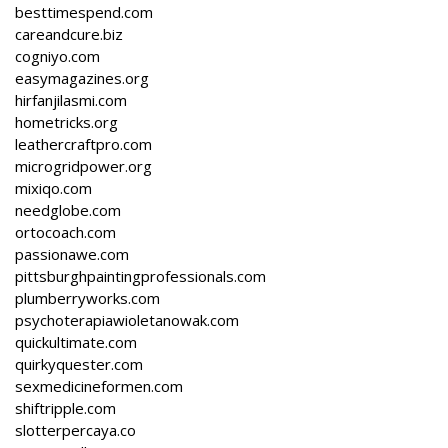
besttimespend.com
careandcure.biz
cogniyo.com
easymagazines.org
hirfanjilasmi.com
hometricks.org
leathercraftpro.com
microgridpower.org
mixiqo.com
needglobe.com
ortocoach.com
passionawe.com
pittsburghpaintingprofessionals.com
plumberryworks.com
psychoterapiawioletanowak.com
quickultimate.com
quirkyquester.com
sexmedicineformen.com
shiftripple.com
slotterpercaya.co