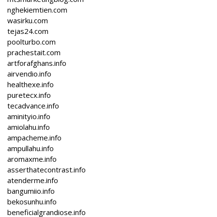
nghekiemtien.com
wasirku.com
tejas24.com
poolturbo.com
prachestait.com
artforafghans.info
airvendio.info
healthexe.info
puretecx.info
tecadvance.info
aminityio.info
amiolahu.info
ampacheme.info
ampullahu.info
aromaxme.info
asserthatecontrast.info
atenderme.info
bangumiio.info
bekosunhu.info
beneficialgrandiose.info