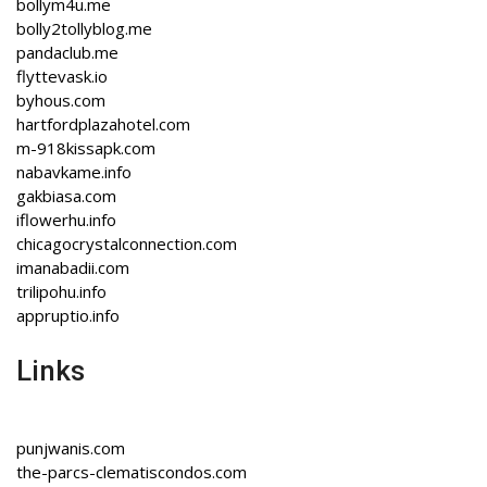
bollym4u.me
bolly2tollyblog.me
pandaclub.me
flyttevask.io
byhous.com
hartfordplazahotel.com
m-918kissapk.com
nabavkame.info
gakbiasa.com
iflowerhu.info
chicagocrystalconnection.com
imanabadii.com
trilipohu.info
appruptio.info
Links
punjwanis.com
the-parcs-clematiscondos.com