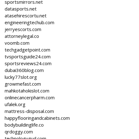
sportsmirrors.net
datasports.net
atasehirescortu.net
engineeringtechub.com
jerryescorts.com
attorneylegal.co
voomb.com
techgadgetpoint.com
tvsportsguide24.com
sportsreviews24.com
dubai360blog.com
lucky77slot.org
growmefast.com
mahkotahokislot.com
onlinecancerpharm.com
ufalek.org
mattress-disposal.com
happyflooringandcabinets.com
bodybuildinglife.co
qrdoggy.com
technologygud.com