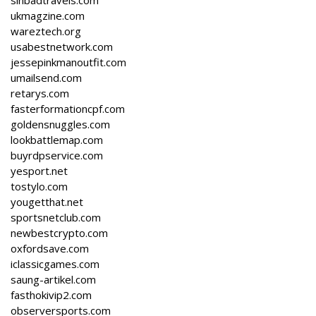
sinbadtravels.com
ukmagzine.com
wareztech.org
usabestnetwork.com
jessepinkmanoutfit.com
umailsend.com
retarys.com
fasterformationcpf.com
goldensnuggles.com
lookbattlemap.com
buyrdpservice.com
yesport.net
tostylo.com
yougetthat.net
sportsnetclub.com
newbestcrypto.com
oxfordsave.com
iclassicgames.com
saung-artikel.com
fasthokivip2.com
observersports.com