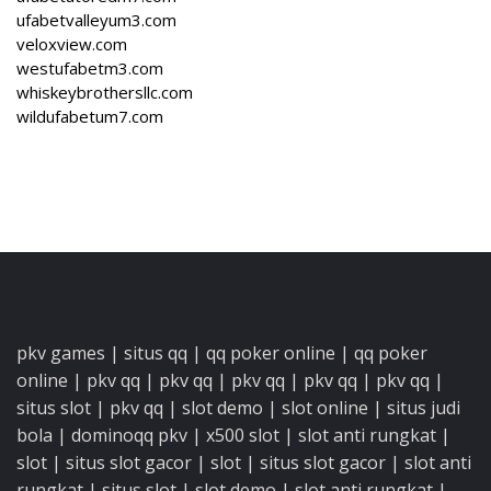
ufabetvalleyum3.com
veloxview.com
westufabetm3.com
whiskeybrothersllc.com
wildufabetum7.com
pkv games
|
situs qq
|
qq poker online
|
qq poker
online
|
pkv qq
|
pkv qq
|
pkv qq
|
pkv qq
|
pkv qq
|
situs slot
|
pkv qq
|
slot demo
|
slot online
|
situs judi
bola
|
dominoqq pkv
|
x500 slot
|
slot anti rungkat
|
slot
|
situs slot gacor
|
slot
|
situs slot gacor
|
slot anti
rungkat
|
situs slot
|
slot demo
|
slot anti rungkat
|