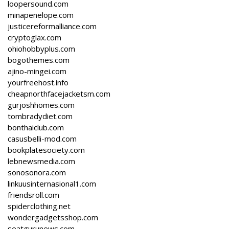
loopersound.com
minapenelope.com
justicereformalliance.com
cryptoglax.com
ohiohobbyplus.com
bogothemes.com
ajino-mingei.com
yourfreehost.info
cheapnorthfacejacketsm.com
gurjoshhomes.com
tombradydiet.com
bonthaiclub.com
casusbelli-mod.com
bookplatesociety.com
lebnewsmedia.com
sonosonora.com
linkuusinternasional1.com
friendsroll.com
spiderclothing.net
wondergadgetsshop.com
seatgurunews.com