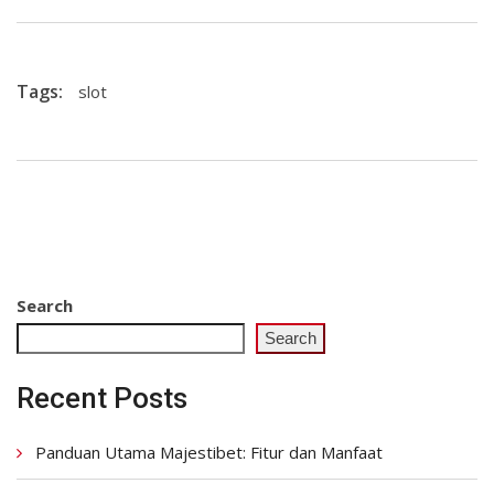
Tags:
slot
Search
Search
Recent Posts
Panduan Utama Majestibet: Fitur dan Manfaat