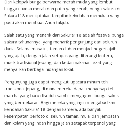
Dari kelopak bunga berwarna merah muda yang lembut
hingga nuansa merah dan putih yang cerah, bunga sakura di
Sakura118 menciptakan tampilan keindahan memukau yang
pasti akan membuat Anda takjub.
Salah satu yang menarik dari Sakura118 adalah festival bunga
sakura tahunannya, yang menarik pengunjung dari seluruh
dunia. Selama masa ini, taman diubah menjadi negeri ajaib
yang ajaib, dengan jalan setapak yang diterangi lentera,
musik tradisional Jepang, dan kedai makanan lezat yang
menyajikan berbagai hidangan lokal.
Pengunjung juga dapat mengikuti upacara minum teh
tradisional Jepang, di mana mereka dapat menyesap teh
matcha yang baru diseduh sambil mengagumi bunga sakura
yang bermekaran. Bagi mereka yang ingin mengabadikan
keindahan Sakura118 dengan kamera, ada banyak
kesempatan berfoto di seluruh taman, mulai dari jembatan
dan kolam yang indah hingga jalan setapak terpencil yang