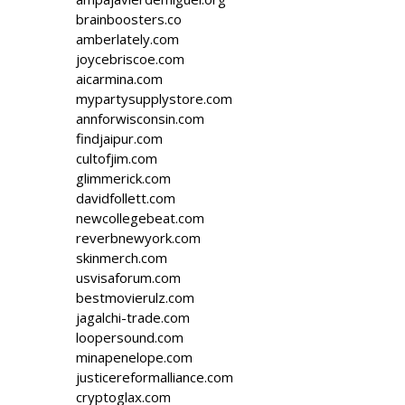
brainboosters.co
amberlately.com
joycebriscoe.com
aicarmina.com
mypartysupplystore.com
annforwisconsin.com
findjaipur.com
cultofjim.com
glimmerick.com
davidfollett.com
newcollegebeat.com
reverbnewyork.com
skinmerch.com
usvisaforum.com
bestmovierulz.com
jagalchi-trade.com
loopersound.com
minapenelope.com
justicereformalliance.com
cryptoglax.com