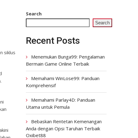
Search
Search
Recent Posts
n siklus
Menemukan Bunga99: Pengalaman
Bermain Game Online Terbaik
d
Memahami WinLose99: Panduan
.
Komprehensif
Memahami Parlay4D: Panduan
ni
Utama untuk Pemula
kan
Bebaskan Rentetan Kemenangan
Anda dengan Opsi Taruhan Terbaik
kini
Oxibet88
dahan,