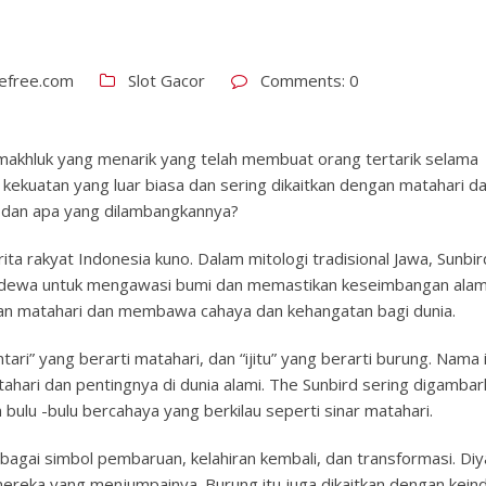
efree.com
Slot Gacor
Comments: 0
ah makhluk yang menarik yang telah membuat orang tertarik selama
 kekuatan yang luar biasa dan sering dikaitkan dengan matahari da
l, dan apa yang dilambangkannya?
erita rakyat Indonesia kuno. Dalam mitologi tradisional Jawa, Sunbir
para dewa untuk mengawasi bumi dan memastikan keseimbangan alam
an matahari dan membawa cahaya dan kehangatan bagi dunia.
ari” yang berarti matahari, dan “ijitu” yang berarti burung. Nama i
ari dan pentingnya di dunia alami. The Sunbird sering digambar
bulu -bulu bercahaya yang berkilau seperti sinar matahari.
agai simbol pembaruan, kelahiran kembali, dan transformasi. Diya
ka yang menjumpainya. Burung itu juga dikaitkan dengan kein