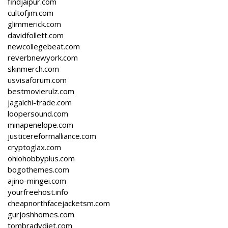
findjaipur.com
cultofjim.com
glimmerick.com
davidfollett.com
newcollegebeat.com
reverbnewyork.com
skinmerch.com
usvisaforum.com
bestmovierulz.com
jagalchi-trade.com
loopersound.com
minapenelope.com
justicereformalliance.com
cryptoglax.com
ohiohobbyplus.com
bogothemes.com
ajino-mingei.com
yourfreehost.info
cheapnorthfacejacketsm.com
gurjoshhomes.com
tombradydiet.com