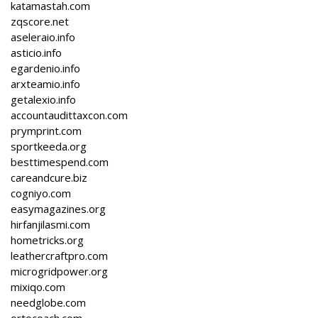
katamastah.com
zqscore.net
aseleraio.info
asticio.info
egardenio.info
arxteamio.info
getalexio.info
accountaudittaxcon.com
prymprint.com
sportkeeda.org
besttimespend.com
careandcure.biz
cogniyo.com
easymagazines.org
hirfanjilasmi.com
hometricks.org
leathercraftpro.com
microgridpower.org
mixiqo.com
needglobe.com