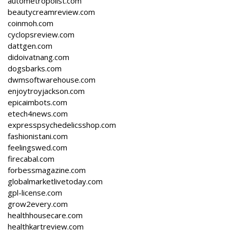
autometropolist.com
beautycreamreview.com
coinmoh.com
cyclopsreview.com
dattgen.com
didoivatnang.com
dogsbarks.com
dwmsoftwarehouse.com
enjoytroyjackson.com
epicaimbots.com
etech4news.com
expresspsychedelicsshop.com
fashionistani.com
feelingswed.com
firecabal.com
forbessmagazine.com
globalmarketlivetoday.com
gpl-license.com
grow2every.com
healthhousecare.com
healthkartreview.com