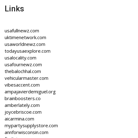
Links
usafullnewz.com
uktimenetwork.com
usaworldnewz.com
todayusaexplore.com
usalocality.com
usafournewz.com
thebalochhal.com
vehicularmaster.com
vibesaccent.com
ampajavierdemiguel.org
brainboosters.co
amberlately.com
joycebriscoe.com
aicarmina.com
mypartysupplystore.com
annforwisconsin.com