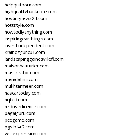
helpquitporn.com
highqualitybanknote.com
hostingnews24.com
hottstyle.com
howtodiyanything.com
inspiringearthlings.com
investindependent.com
kralbozguncu1.com
landscapinggainesvillefl.com
maisonhauturier.com
mascreator.com
menafahmi.com
mukhtarmeer.com
nascartoday.com
nqted.com
nzdriverlicence.com
pagalguru.com
pcegame.com
pgslot-r2.com
ws-expression.com