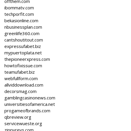
offthem.com
ibommatv.com
techporfit.com
bekasionline.com
nbusinessplan.com
greenlife360.com
cantshoutitout.com
expressufabet.biz
mypuertoplata.net
thepioneerxpress.com
howtofixissue.com
teamufabet.biz
webfullform.com
allviddownload.com
decorsmag.com
gamblingcasinonews.com
universitiesofamerica.net
progameofbrands.com
qbreview.org
servicewueste.org
zippyrevs.com