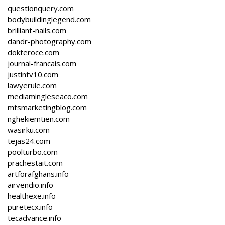
questionquery.com
bodybuildinglegend.com
brilliant-nails.com
dandr-photography.com
dokteroce.com
journal-francais.com
justintv10.com
lawyerule.com
mediamingleseaco.com
mtsmarketingblog.com
nghekiemtien.com
wasirku.com
tejas24.com
poolturbo.com
prachestait.com
artforafghans.info
airvendio.info
healthexe.info
puretecx.info
tecadvance.info