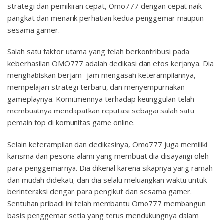
strategi dan pemikiran cepat, Omo777 dengan cepat naik
pangkat dan menarik perhatian kedua penggemar maupun
sesama gamer.
Salah satu faktor utama yang telah berkontribusi pada
keberhasilan OMO777 adalah dedikasi dan etos kerjanya. Dia
menghabiskan berjam -jam mengasah keterampilannya,
mempelajari strategi terbaru, dan menyempurnakan
gameplaynya. Komitmennya terhadap keunggulan telah
membuatnya mendapatkan reputasi sebagai salah satu
pemain top di komunitas game online.
Selain keterampilan dan dedikasinya, Omo777 juga memiliki
karisma dan pesona alami yang membuat dia disayangi oleh
para penggemarnya. Dia dikenal karena sikapnya yang ramah
dan mudah didekati, dan dia selalu meluangkan waktu untuk
berinteraksi dengan para pengikut dan sesama gamer.
Sentuhan pribadi ini telah membantu Omo777 membangun
basis penggemar setia yang terus mendukungnya dalam