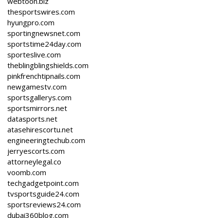
webtoon.biz
thesportswires.com
hyungpro.com
sportingnewsnet.com
sportstime24day.com
sporteslive.com
theblingblingshields.com
pinkfrenchtipnails.com
newgamestv.com
sportsgallerys.com
sportsmirrors.net
datasports.net
atasehirescortu.net
engineeringtechub.com
jerryescorts.com
attorneylegal.co
voomb.com
techgadgetpoint.com
tvsportsguide24.com
sportsreviews24.com
dubai360blog.com