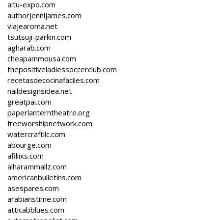
altu-expo.com
authorjennijames.com
viajearoma.net
tsutsuji-parkin.com
agharab.com
cheapammousa.com
thepositiveladiessoccerclub.com
recetasdecocinafaciles.com
naildesignsidea.net
greatpai.com
paperlanterntheatre.org
freeworshipnetwork.com
watercraftllc.com
abourge.com
afiliixs.com
alharammallz.com
americanbulletins.com
asespares.com
arabianstime.com
atticabblues.com