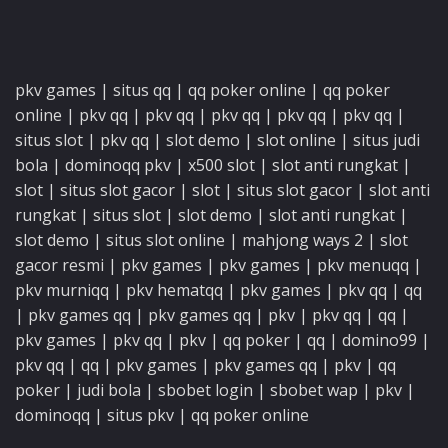
pkv games
|
situs qq
|
qq poker online
|
qq poker
online
|
pkv qq
|
pkv qq
|
pkv qq
|
pkv qq
|
pkv qq
|
situs slot
|
pkv qq
|
slot demo
|
slot online
|
situs judi
bola
|
dominoqq pkv
|
x500 slot
|
slot anti rungkat
|
slot
|
situs slot gacor
|
slot
|
situs slot gacor
|
slot anti
rungkat
|
situs slot
|
slot demo
|
slot anti rungkat
|
slot demo
|
situs slot online
|
mahjong ways 2
|
slot
gacor resmi
|
pkv games
|
pkv games
|
pkv menuqq
|
pkv murniqq
|
pkv hematqq
|
pkv games
|
pkv qq
|
qq
|
pkv games qq
|
pkv games qq
|
pkv
|
pkv qq
|
qq
|
pkv games
|
pkv qq
|
pkv
|
qq poker
|
qq
|
domino99
|
pkv qq
|
qq
|
pkv games
|
pkv games qq
|
pkv
|
qq
poker
|
judi bola
|
sbobet login
|
sbobet wap
|
pkv
|
dominoqq
|
situs pkv
|
qq poker online