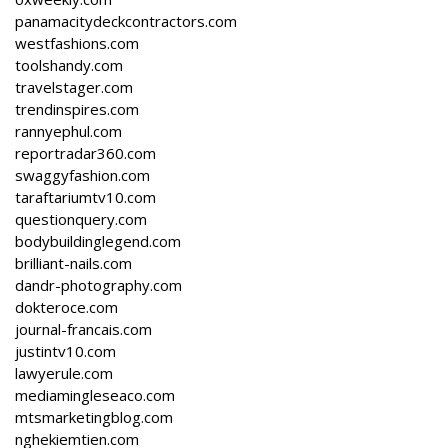
panamacitydeckcontractors.com
westfashions.com
toolshandy.com
travelstager.com
trendinspires.com
rannyephul.com
reportradar360.com
swaggyfashion.com
taraftariumtv10.com
questionquery.com
bodybuildinglegend.com
brilliant-nails.com
dandr-photography.com
dokteroce.com
journal-francais.com
justintv10.com
lawyerule.com
mediamingleseaco.com
mtsmarketingblog.com
nghekiemtien.com