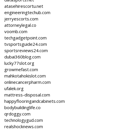
atasehirescortu.net
engineeringtechub.com
jerryescorts.com
attorneylegal.co
voomb.com
techgadgetpoint.com
tvsportsguide24.com
sportsreviews24.com
dubai360blog.com
lucky77slot.org
growmefast.com
mahkotahokislot.com
onlinecancerpharm.com
ufalek.org
mattress-disposal.com
happyflooringandcabinets.com
bodybuildinglife.co
qrdoggy.com
technologygud.com
realshocknews.com