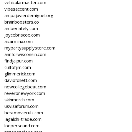
vehicularmaster.com
vibesaccent.com
ampajavierdemiguel.org
brainboosters.co
amberlately.com
joycebriscoe.com
aicarmina.com
mypartysupplystore.com
annforwisconsin.com
findjaipur.com
cultofjim.com
glimmerick.com
davidfollett.com
newcollegebeat.com
reverbnewyork.com
skinmerch.com
usvisaforum.com
bestmovierulz.com
jagalchi-trade.com
loopersound.com