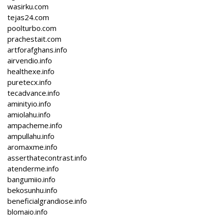
wasirku.com
tejas24.com
poolturbo.com
prachestait.com
artforafghans.info
airvendio.info
healthexe.info
puretecx.info
tecadvance.info
aminityio.info
amiolahu.info
ampacheme.info
ampullahu.info
aromaxme.info
asserthatecontrast.info
atenderme.info
bangumiio.info
bekosunhu.info
beneficialgrandiose.info
blomaio.info