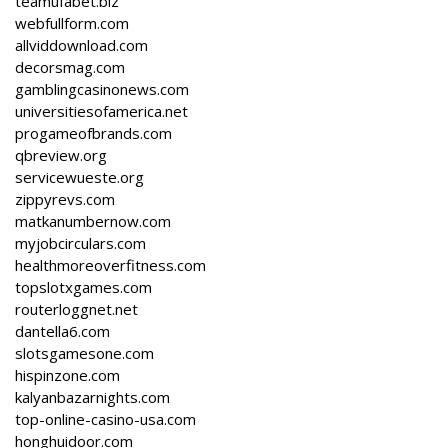
teamufabet.biz
webfullform.com
allviddownload.com
decorsmag.com
gamblingcasinonews.com
universitiesofamerica.net
progameofbrands.com
qbreview.org
servicewueste.org
zippyrevs.com
matkanumbernow.com
myjobcirculars.com
healthmoreoverfitness.com
topslotxgames.com
routerloggnet.net
dantella6.com
slotsgamesone.com
hispinzone.com
kalyanbazarnights.com
top-online-casino-usa.com
honghuidoor.com