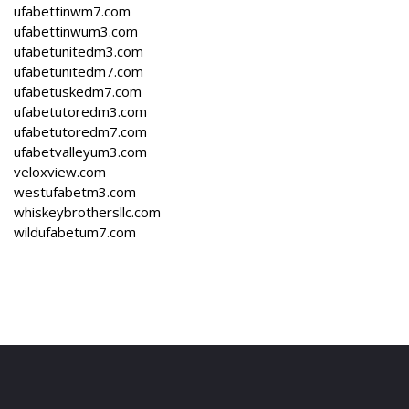
ufabettinwm7.com
ufabettinwum3.com
ufabetunitedm3.com
ufabetunitedm7.com
ufabetuskedm7.com
ufabetutoredm3.com
ufabetutoredm7.com
ufabetvalleyum3.com
veloxview.com
westufabetm3.com
whiskeybrothersllc.com
wildufabetum7.com