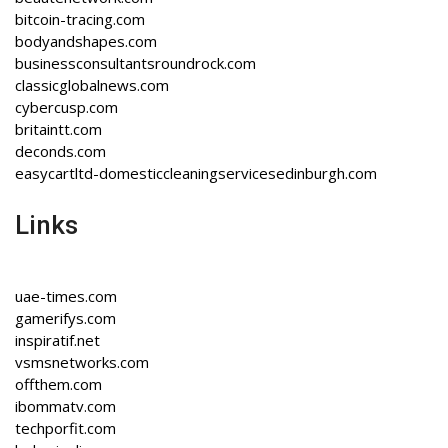
bitcoin-tracing.com
bodyandshapes.com
businessconsultantsroundrock.com
classicglobalnews.com
cybercusp.com
britaintt.com
deconds.com
easycartltd-domesticcleaningservicesedinburgh.com
Links
uae-times.com
gamerifys.com
inspiratif.net
vsmsnetworks.com
offthem.com
ibommatv.com
techporfit.com