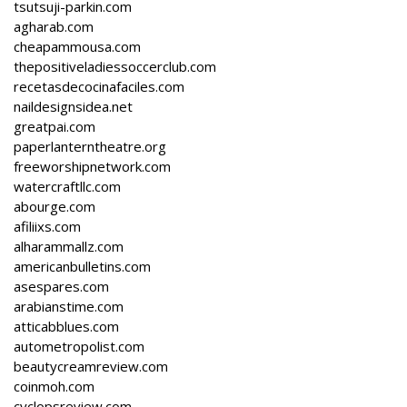
tsutsuji-parkin.com
agharab.com
cheapammousa.com
thepositiveladiessoccerclub.com
recetasdecocinafaciles.com
naildesignsidea.net
greatpai.com
paperlanterntheatre.org
freeworshipnetwork.com
watercraftllc.com
abourge.com
afiliixs.com
alharammallz.com
americanbulletins.com
asespares.com
arabianstime.com
atticabblues.com
autometropolist.com
beautycreamreview.com
coinmoh.com
cyclopsreview.com