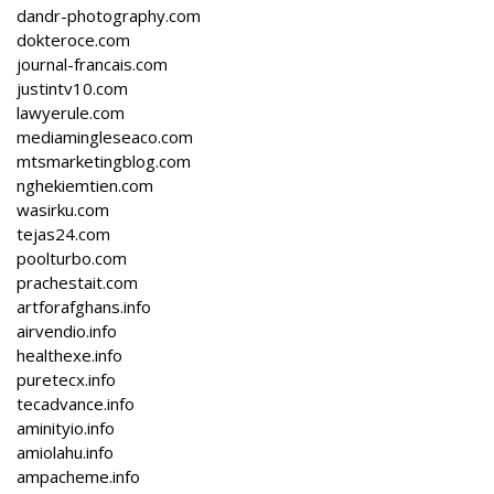
dandr-photography.com
dokteroce.com
journal-francais.com
justintv10.com
lawyerule.com
mediamingleseaco.com
mtsmarketingblog.com
nghekiemtien.com
wasirku.com
tejas24.com
poolturbo.com
prachestait.com
artforafghans.info
airvendio.info
healthexe.info
puretecx.info
tecadvance.info
aminityio.info
amiolahu.info
ampacheme.info