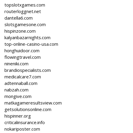
topslotxgames.com
routerloggnet.net
dantella6.com
slotsgamesone.com
hispinzone.com
kalyanbazarnights.com
top-online-casino-usa.com
honghuidoor.com
flowingtravel.com
nineniki.com
brandiospecialists.com
medicalcare7.com
adtennaball.com
nabzah.com
mongive.com
matkagameresultsview.com
getsolutionsonline.com
hispinner.org
criticalinsurance.info
nokariposter.com