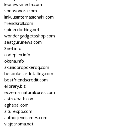
lebnewsmedia.com
sonosonora.com
linkuusinternasional1.com
friendsroll.com
spiderclothing.net
wondergadgetsshop.com
seatgurunews.com
3net.info
codeplex.info
okena.info
akunidpropokerqq.com
bespokecardetailing.com
bestfriendscredit.com
elibrary.biz
eczema-naturalcures.com
astro-bath.com
aghapal.com
altu-expo.com
authorjennijames.com
viajearoma.net