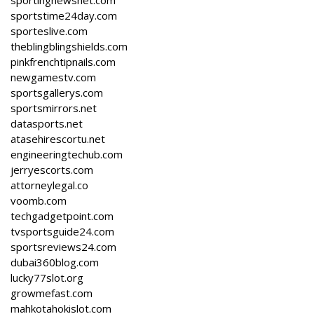
sportingnewsnet.com
sportstime24day.com
sporteslive.com
theblingblingshields.com
pinkfrenchtipnails.com
newgamestv.com
sportsgallerys.com
sportsmirrors.net
datasports.net
atasehirescortu.net
engineeringtechub.com
jerryescorts.com
attorneylegal.co
voomb.com
techgadgetpoint.com
tvsportsguide24.com
sportsreviews24.com
dubai360blog.com
lucky77slot.org
growmefast.com
mahkotahokislot.com