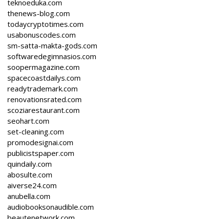
teknoeduka.com
thenews-blog.com
todaycryptotimes.com
usabonuscodes.com
sm-satta-makta-gods.com
softwaredegimnasios.com
soopermagazine.com
spacecoastdailys.com
readytrademark.com
renovationsrated.com
scoziarestaurant.com
seohart.com
set-cleaning.com
promodesignai.com
publicistspaper.com
quindaily.com
abosulte.com
aiverse24.com
anubella.com
audiobooksonaudible.com
beautenetwork.com