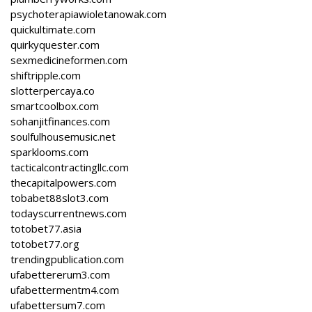
psychoterapiawioletanowak.com
quickultimate.com
quirkyquester.com
sexmedicineformen.com
shiftripple.com
slotterpercaya.co
smartcoolbox.com
sohanjitfinances.com
soulfulhousemusic.net
sparklooms.com
tacticalcontractingllc.com
thecapitalpowers.com
tobabet88slot3.com
todayscurrentnews.com
totobet77.asia
totobet77.org
trendingpublication.com
ufabettererum3.com
ufabettermentm4.com
ufabettersum7.com