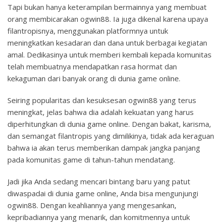
Tapi bukan hanya keterampilan bermainnya yang membuat
orang membicarakan ogwin88. Ia juga dikenal karena upaya
filantropisnya, menggunakan platformnya untuk
meningkatkan kesadaran dan dana untuk berbagai kegiatan
amal. Dedikasinya untuk memberi kembali kepada komunitas
telah membuatnya mendapatkan rasa hormat dan
kekaguman dari banyak orang di dunia game online.
Seiring popularitas dan kesuksesan ogwin88 yang terus
meningkat, jelas bahwa dia adalah kekuatan yang harus
diperhitungkan di dunia game online. Dengan bakat, karisma,
dan semangat filantropis yang dimilikinya, tidak ada keraguan
bahwa ia akan terus memberikan dampak jangka panjang
pada komunitas game di tahun-tahun mendatang.
Jadi jika Anda sedang mencari bintang baru yang patut
diwaspadai di dunia game online, Anda bisa mengunjungi
ogwin88. Dengan keahliannya yang mengesankan,
kepribadiannya yang menarik, dan komitmennya untuk