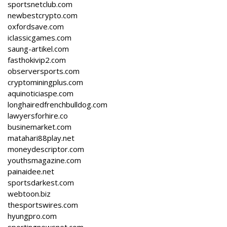
sportsnetclub.com
newbestcrypto.com
oxfordsave.com
iclassicgames.com
saung-artikel.com
fasthokivip2.com
observersports.com
cryptominingplus.com
aquinoticiaspe.com
longhairedfrenchbulldog.com
lawyersforhire.co
businemarket.com
matahari88play.net
moneydescriptor.com
youthsmagazine.com
painaidee.net
sportsdarkest.com
webtoon.biz
thesportswires.com
hyungpro.com