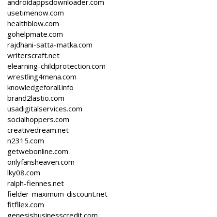
androidappsdownloader.com
usetimenow.com
healthblow.com
gohelpmate.com
rajdhani-satta-matka.com
writerscraft.net
elearning-childprotection.com
wrestling4mena.com
knowledgeforall.info
brand2lastio.com
usadigitalservices.com
socialhoppers.com
creativedream.net
n2315.com
getwebonline.com
onlyfansheaven.com
lky08.com
ralph-fiennes.net
fielder-maximum-discount.net
fitfllex.com
genesisbusinesscredit.com