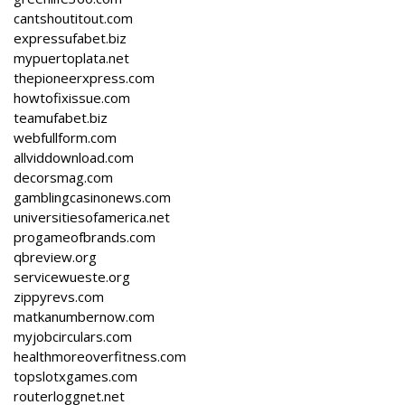
cantshoutitout.com
expressufabet.biz
mypuertoplata.net
thepioneerxpress.com
howtofixissue.com
teamufabet.biz
webfullform.com
allviddownload.com
decorsmag.com
gamblingcasinonews.com
universitiesofamerica.net
progameofbrands.com
qbreview.org
servicewueste.org
zippyrevs.com
matkanumbernow.com
myjobcirculars.com
healthmoreoverfitness.com
topslotxgames.com
routerloggnet.net