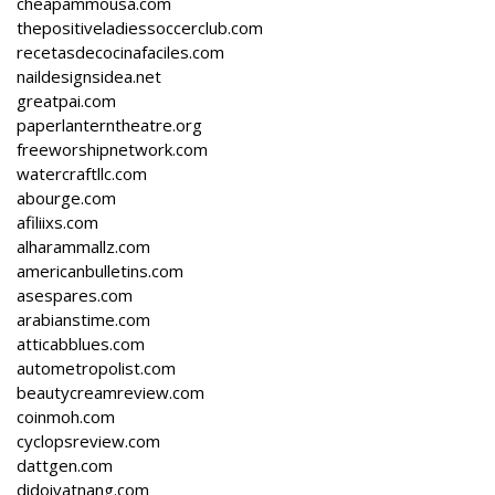
cheapammousa.com
thepositiveladiessoccerclub.com
recetasdecocinafaciles.com
naildesignsidea.net
greatpai.com
paperlanterntheatre.org
freeworshipnetwork.com
watercraftllc.com
abourge.com
afiliixs.com
alharammallz.com
americanbulletins.com
asespares.com
arabianstime.com
atticabblues.com
autometropolist.com
beautycreamreview.com
coinmoh.com
cyclopsreview.com
dattgen.com
didoivatnang.com