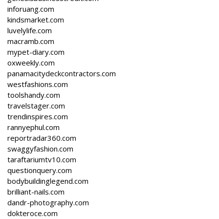
inforuang.com
kindsmarket.com
luvelylife.com
macramb.com
mypet-diary.com
oxweekly.com
panamacitydeckcontractors.com
westfashions.com
toolshandy.com
travelstager.com
trendinspires.com
rannyephul.com
reportradar360.com
swaggyfashion.com
taraftariumtv10.com
questionquery.com
bodybuildinglegend.com
brilliant-nails.com
dandr-photography.com
dokteroce.com