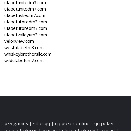
ufabetunitedm3.com
ufabetunitedm7.com
ufabetuskedm7.com
ufabetutoredm3.com
ufabetutoredm7.com
ufabetvalleyum3.com
veloxview.com
westufabetm3.com
whiskeybrothersllc.com
wildufabetum7.com
pkv games
|
situs qq
|
qq poker online
|
qq poker
online
|
pkv qq
|
pkv qq
|
pkv qq
|
pkv qq
|
pkv qq
|