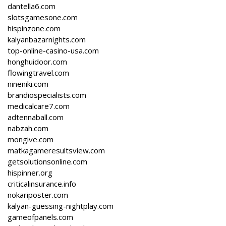
dantella6.com
slotsgamesone.com
hispinzone.com
kalyanbazarnights.com
top-online-casino-usa.com
honghuidoor.com
flowingtravel.com
nineniki.com
brandiospecialists.com
medicalcare7.com
adtennaball.com
nabzah.com
mongive.com
matkagameresultsview.com
getsolutionsonline.com
hispinner.org
criticalinsurance.info
nokariposter.com
kalyan-guessing-nightplay.com
gameofpanels.com