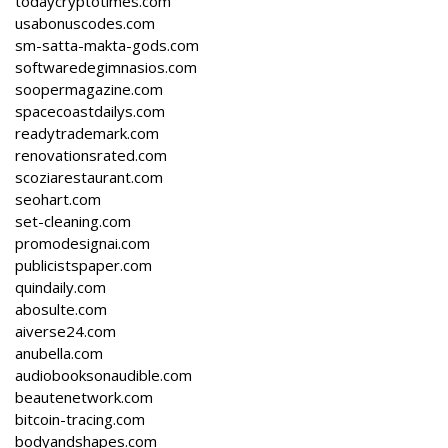
todaycryptotimes.com
usabonuscodes.com
sm-satta-makta-gods.com
softwaredegimnasios.com
soopermagazine.com
spacecoastdailys.com
readytrademark.com
renovationsrated.com
scoziarestaurant.com
seohart.com
set-cleaning.com
promodesignai.com
publicistspaper.com
quindaily.com
abosulte.com
aiverse24.com
anubella.com
audiobooksonaudible.com
beautenetwork.com
bitcoin-tracing.com
bodyandshapes.com