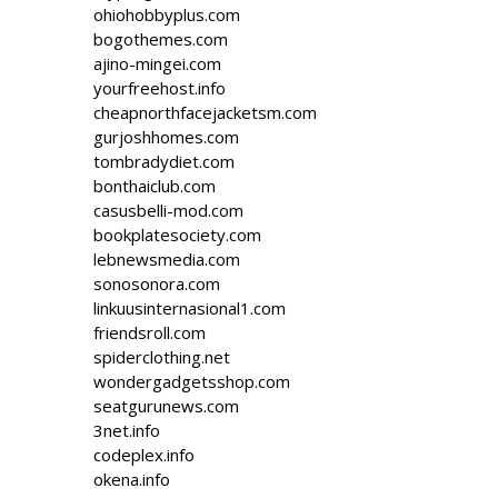
ohiohobbyplus.com
bogothemes.com
ajino-mingei.com
yourfreehost.info
cheapnorthfacejacketsm.com
gurjoshhomes.com
tombradydiet.com
bonthaiclub.com
casusbelli-mod.com
bookplatesociety.com
lebnewsmedia.com
sonosonora.com
linkuusinternasional1.com
friendsroll.com
spiderclothing.net
wondergadgetsshop.com
seatgurunews.com
3net.info
codeplex.info
okena.info