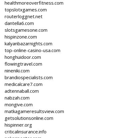
healthmoreoverfitness.com
topslotxgames.com
routerloggnet.net
dantella6.com
slotsgamesone.com
hispinzone.com
kalyanbazarnights.com
top-online-casino-usa.com
honghuidoor.com
flowingtravel.com
nineniki.com
brandiospecialists.com
medicalcare7.com
adtennaball.com
nabzah.com
mongive.com
matkagameresultsview.com
getsolutionsonline.com
hispinner.org
criticalinsurance.info