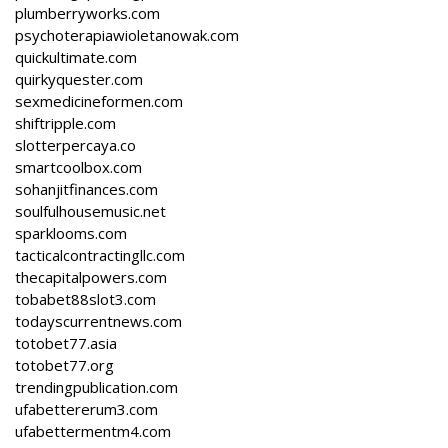
plumberryworks.com
psychoterapiawioletanowak.com
quickultimate.com
quirkyquester.com
sexmedicineformen.com
shiftripple.com
slotterpercaya.co
smartcoolbox.com
sohanjitfinances.com
soulfulhousemusic.net
sparklooms.com
tacticalcontractingllc.com
thecapitalpowers.com
tobabet88slot3.com
todayscurrentnews.com
totobet77.asia
totobet77.org
trendingpublication.com
ufabettererum3.com
ufabettermentm4.com