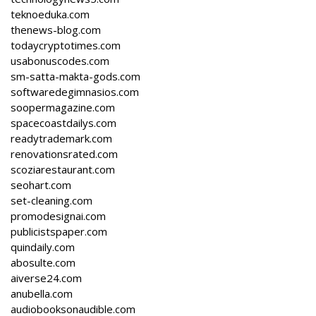
teknoeduka.com
thenews-blog.com
todaycryptotimes.com
usabonuscodes.com
sm-satta-makta-gods.com
softwaredegimnasios.com
soopermagazine.com
spacecoastdailys.com
readytrademark.com
renovationsrated.com
scoziarestaurant.com
seohart.com
set-cleaning.com
promodesignai.com
publicistspaper.com
quindaily.com
abosulte.com
aiverse24.com
anubella.com
audiobooksonaudible.com