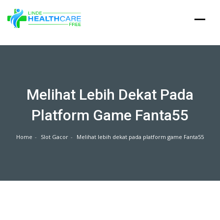
Skip
to
content
Melihat Lebih Dekat Pada
Platform Game Fanta55
Home
Slot Gacor
Melihat lebih dekat pada platform game Fanta55