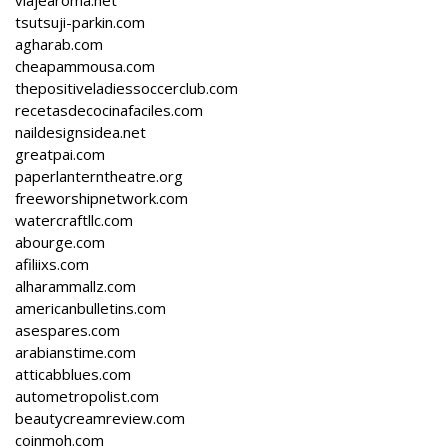
viajearoma.net
tsutsuji-parkin.com
agharab.com
cheapammousa.com
thepositiveladiessoccerclub.com
recetasdecocinafaciles.com
naildesignsidea.net
greatpai.com
paperlanterntheatre.org
freeworshipnetwork.com
watercraftllc.com
abourge.com
afiliixs.com
alharammallz.com
americanbulletins.com
asespares.com
arabianstime.com
atticabblues.com
autometropolist.com
beautycreamreview.com
coinmoh.com