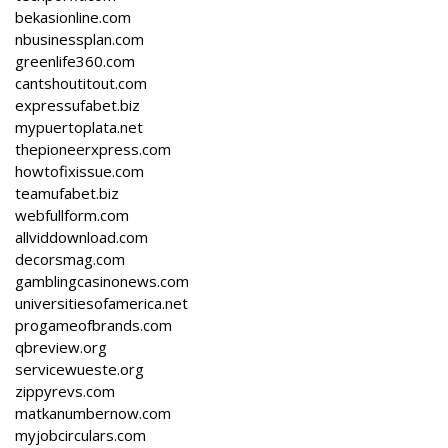
bekasionline.com
nbusinessplan.com
greenlife360.com
cantshoutitout.com
expressufabet.biz
mypuertoplata.net
thepioneerxpress.com
howtofixissue.com
teamufabet.biz
webfullform.com
allviddownload.com
decorsmag.com
gamblingcasinonews.com
universitiesofamerica.net
progameofbrands.com
qbreview.org
servicewueste.org
zippyrevs.com
matkanumbernow.com
myjobcirculars.com