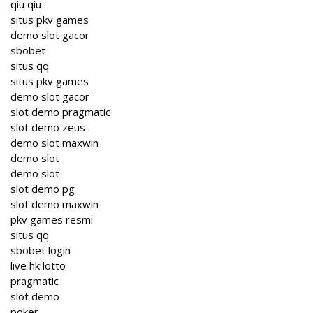
qiu qiu
situs pkv games
demo slot gacor
sbobet
situs qq
situs pkv games
demo slot gacor
slot demo pragmatic
slot demo zeus
demo slot maxwin
demo slot
demo slot
slot demo pg
slot demo maxwin
pkv games resmi
situs qq
sbobet login
live hk lotto
pragmatic
slot demo
poker