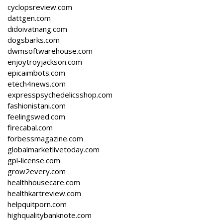
cyclopsreview.com
dattgen.com
didoivatnang.com
dogsbarks.com
dwmsoftwarehouse.com
enjoytroyjackson.com
epicaimbots.com
etech4news.com
expresspsychedelicsshop.com
fashionistani.com
feelingswed.com
firecabal.com
forbessmagazine.com
globalmarketlivetoday.com
gpl-license.com
grow2every.com
healthhousecare.com
healthkartreview.com
helpquitporn.com
highqualitybanknote.com