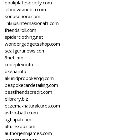
bookplatesociety.com
lebnewsmedia.com
sonosonora.com
linkuusinternasional1.com
friendsroll.com
spiderclothing.net
wondergadgetsshop.com
seatgurunews.com
3net.info
codeplex.info
okena.info
akunidpropokerqq.com
bespokecardetailing.com
bestfriendscredit.com
elibrary.biz
eczema-naturalcures.com
astro-bath.com
aghapal.com
altu-expo.com
authorjennijames.com