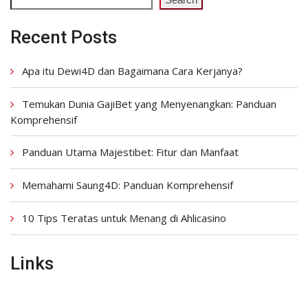
Recent Posts
Apa itu Dewi4D dan Bagaimana Cara Kerjanya?
Temukan Dunia GajiBet yang Menyenangkan: Panduan
Komprehensif
Panduan Utama Majestibet: Fitur dan Manfaat
Memahami Saung4D: Panduan Komprehensif
10 Tips Teratas untuk Menang di Ahlicasino
Links