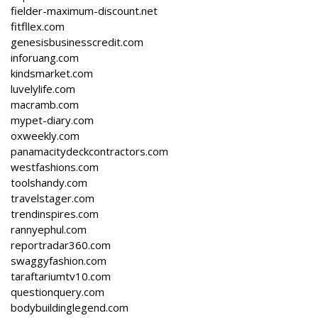
fielder-maximum-discount.net
fitfllex.com
genesisbusinesscredit.com
inforuang.com
kindsmarket.com
luvelylife.com
macramb.com
mypet-diary.com
oxweekly.com
panamacitydeckcontractors.com
westfashions.com
toolshandy.com
travelstager.com
trendinspires.com
rannyephul.com
reportradar360.com
swaggyfashion.com
taraftariumtv10.com
questionquery.com
bodybuildinglegend.com