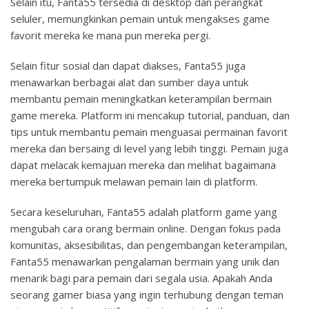
Selain itu, Fanta55 tersedia di desktop dan perangkat
seluler, memungkinkan pemain untuk mengakses game
favorit mereka ke mana pun mereka pergi.
Selain fitur sosial dan dapat diakses, Fanta55 juga
menawarkan berbagai alat dan sumber daya untuk
membantu pemain meningkatkan keterampilan bermain
game mereka. Platform ini mencakup tutorial, panduan, dan
tips untuk membantu pemain menguasai permainan favorit
mereka dan bersaing di level yang lebih tinggi. Pemain juga
dapat melacak kemajuan mereka dan melihat bagaimana
mereka bertumpuk melawan pemain lain di platform.
Secara keseluruhan, Fanta55 adalah platform game yang
mengubah cara orang bermain online. Dengan fokus pada
komunitas, aksesibilitas, dan pengembangan keterampilan,
Fanta55 menawarkan pengalaman bermain yang unik dan
menarik bagi para pemain dari segala usia. Apakah Anda
seorang gamer biasa yang ingin terhubung dengan teman