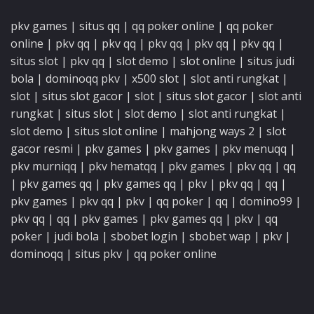
pkv games
|
situs qq
|
qq poker online
|
qq poker
online
|
pkv qq
|
pkv qq
|
pkv qq
|
pkv qq
|
pkv qq
|
situs slot
|
pkv qq
|
slot demo
|
slot online
|
situs judi
bola
|
dominoqq pkv
|
x500 slot
|
slot anti rungkat
|
slot
|
situs slot gacor
|
slot
|
situs slot gacor
|
slot anti
rungkat
|
situs slot
|
slot demo
|
slot anti rungkat
|
slot demo
|
situs slot online
|
mahjong ways 2
|
slot
gacor resmi
|
pkv games
|
pkv games
|
pkv menuqq
|
pkv murniqq
|
pkv hematqq
|
pkv games
|
pkv qq
|
qq
|
pkv games qq
|
pkv games qq
|
pkv
|
pkv qq
|
qq
|
pkv games
|
pkv qq
|
pkv
|
qq poker
|
qq
|
domino99
|
pkv qq
|
qq
|
pkv games
|
pkv games qq
|
pkv
|
qq
poker
|
judi bola
|
sbobet login
|
sbobet wap
|
pkv
|
dominoqq
|
situs pkv
|
qq poker online