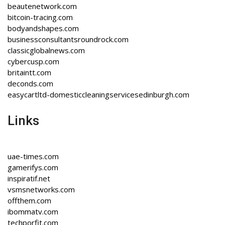
beautenetwork.com
bitcoin-tracing.com
bodyandshapes.com
businessconsultantsroundrock.com
classicglobalnews.com
cybercusp.com
britaintt.com
deconds.com
easycartltd-domesticcleaningservicesedinburgh.com
Links
uae-times.com
gamerifys.com
inspiratif.net
vsmsnetworks.com
offthem.com
ibommatv.com
techporfit.com