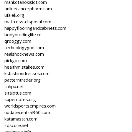
mahkotahokislot.com
onlinecancerpharm.com
ufalek.org
mattress-disposal.com
happyflooringandcabinets.com
bodybuildinglife.co
qrdoggy.com
technologygud.com
realshocknews.com
pickgb.com
healthmistakes.com
ksfashiondresses.com
patterntrader.org
cnhpa.net
sitalotus.com
supernotes.org
worldsportsempires.com
updatecentral360.com
katamastah.com
zqscore.net
aseleraio.info