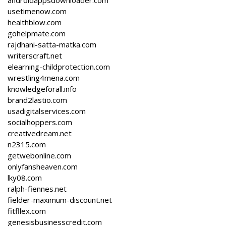
usetimenow.com
healthblow.com
gohelpmate.com
rajdhani-satta-matka.com
writerscraft.net
elearning-childprotection.com
wrestling4mena.com
knowledgeforall.info
brand2lastio.com
usadigitalservices.com
socialhoppers.com
creativedream.net
n2315.com
getwebonline.com
onlyfansheaven.com
lky08.com
ralph-fiennes.net
fielder-maximum-discount.net
fitfllex.com
genesisbusinesscredit.com