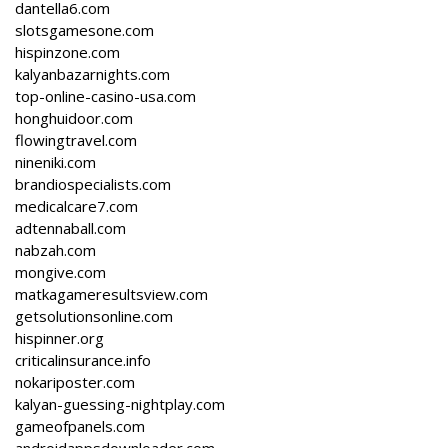
dantella6.com
slotsgamesone.com
hispinzone.com
kalyanbazarnights.com
top-online-casino-usa.com
honghuidoor.com
flowingtravel.com
nineniki.com
brandiospecialists.com
medicalcare7.com
adtennaball.com
nabzah.com
mongive.com
matkagameresultsview.com
getsolutionsonline.com
hispinner.org
criticalinsurance.info
nokariposter.com
kalyan-guessing-nightplay.com
gameofpanels.com
androidappsdownloader.com