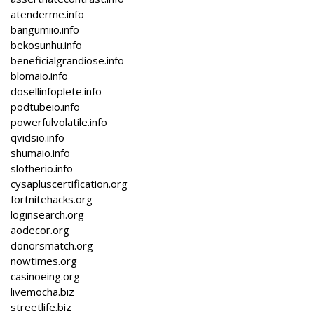
atenderme.info
bangumiio.info
bekosunhu.info
beneficialgrandiose.info
blomaio.info
dosellinfoplete.info
podtubeio.info
powerfulvolatile.info
qvidsio.info
shumaio.info
slotherio.info
cysapluscertification.org
fortnitehacks.org
loginsearch.org
aodecor.org
donorsmatch.org
nowtimes.org
casinoeing.org
livemocha.biz
streetlife.biz