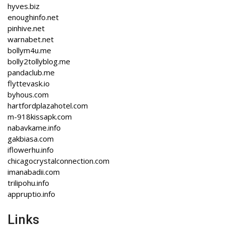
hyves.biz
enoughinfo.net
pinhive.net
warnabet.net
bollym4u.me
bolly2tollyblog.me
pandaclub.me
flyttevask.io
byhous.com
hartfordplazahotel.com
m-918kissapk.com
nabavkame.info
gakbiasa.com
iflowerhu.info
chicagocrystalconnection.com
imanabadii.com
trilipohu.info
appruptio.info
Links