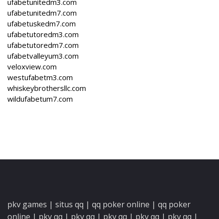
ufabetunitedm3.com
ufabetunitedm7.com
ufabetuskedm7.com
ufabetutoredm3.com
ufabetutoredm7.com
ufabetvalleyum3.com
veloxview.com
westufabetm3.com
whiskeybrothersllc.com
wildufabetum7.com
pkv games
|
situs qq
|
qq poker online
|
qq poker
online
|
pkv qq
|
pkv qq
|
pkv qq
|
pkv qq
|
pkv qq
|