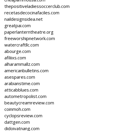
thepositiveladiessoccerclub.com
recetasdecocinafaciles.com
naildesignsidea.net
greatpai.com
paperlanterntheatre.org
freeworshipnetwork.com
watercraftllc.com
abourge.com
afiliixs.com
alharammallz.com
americanbulletins.com
asespares.com
arabianstime.com
atticabblues.com
autometropolist.com
beautycreamreview.com
coinmoh.com
cyclopsreview.com
dattgen.com
didoivatnang.com