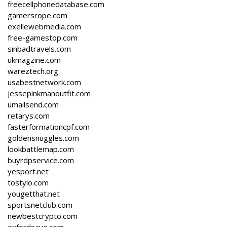
freecellphonedatabase.com
gamersrope.com
exellewebmedia.com
free-gamestop.com
sinbadtravels.com
ukmagzine.com
wareztech.org
usabestnetwork.com
jessepinkmanoutfit.com
umailsend.com
retarys.com
fasterformationcpf.com
goldensnuggles.com
lookbattlemap.com
buyrdpservice.com
yesport.net
tostylo.com
yougetthat.net
sportsnetclub.com
newbestcrypto.com