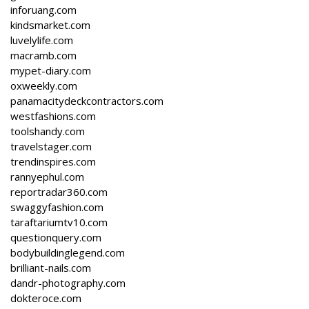
inforuang.com
kindsmarket.com
luvelylife.com
macramb.com
mypet-diary.com
oxweekly.com
panamacitydeckcontractors.com
westfashions.com
toolshandy.com
travelstager.com
trendinspires.com
rannyephul.com
reportradar360.com
swaggyfashion.com
taraftariumtv10.com
questionquery.com
bodybuildinglegend.com
brilliant-nails.com
dandr-photography.com
dokteroce.com