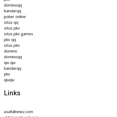
dominoqq
bandarqq
poker online
situs qq
situs pkv
situs pkv games
pkv qq
situs pkv
domino
dominoqq
qiu qiu
bandarqq
pkv
qiuqiu
Links
usafullnewz.com