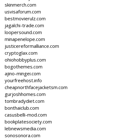
skinmerch.com
usvisaforum.com
bestmovierulz.com
jagalchi-trade.com
loopersound.com
minapenelope.com
justicereformalliance.com
cryptoglax.com
ohiohobbyplus.com
bogothemes.com
ajino-mingei.com
yourfreehost.info
cheapnorthfacejacketsm.com
gurjoshhomes.com
tombradydiet.com
bonthaiclub.com
casusbelli-mod.com
bookplatesociety.com
lebnewsmedia.com
sonosonora.com