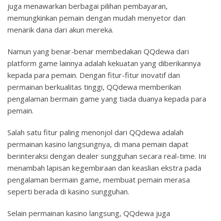
juga menawarkan berbagai pilihan pembayaran,
memungkinkan pemain dengan mudah menyetor dan
menarik dana dari akun mereka.
Namun yang benar-benar membedakan QQdewa dari
platform game lainnya adalah kekuatan yang diberikannya
kepada para pemain. Dengan fitur-fitur inovatif dan
permainan berkualitas tinggi, QQdewa memberikan
pengalaman bermain game yang tiada duanya kepada para
pemain.
Salah satu fitur paling menonjol dari QQdewa adalah
permainan kasino langsungnya, di mana pemain dapat
berinteraksi dengan dealer sungguhan secara real-time. Ini
menambah lapisan kegembiraan dan keaslian ekstra pada
pengalaman bermain game, membuat pemain merasa
seperti berada di kasino sungguhan.
Selain permainan kasino langsung, QQdewa juga