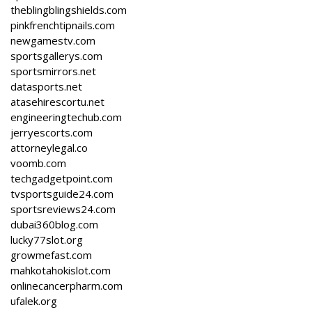
theblingblingshields.com
pinkfrenchtipnails.com
newgamestv.com
sportsgallerys.com
sportsmirrors.net
datasports.net
atasehirescortu.net
engineeringtechub.com
jerryescorts.com
attorneylegal.co
voomb.com
techgadgetpoint.com
tvsportsguide24.com
sportsreviews24.com
dubai360blog.com
lucky77slot.org
growmefast.com
mahkotahokislot.com
onlinecancerpharm.com
ufalek.org