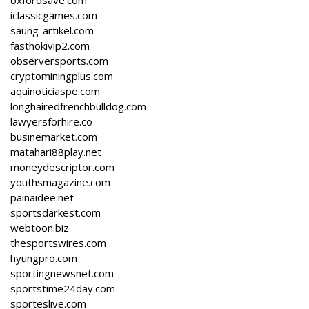
oxfordsave.com
iclassicgames.com
saung-artikel.com
fasthokivip2.com
observersports.com
cryptominingplus.com
aquinoticiaspe.com
longhairedfrenchbulldog.com
lawyersforhire.co
businemarket.com
matahari88play.net
moneydescriptor.com
youthsmagazine.com
painaidee.net
sportsdarkest.com
webtoon.biz
thesportswires.com
hyungpro.com
sportingnewsnet.com
sportstime24day.com
sporteslive.com