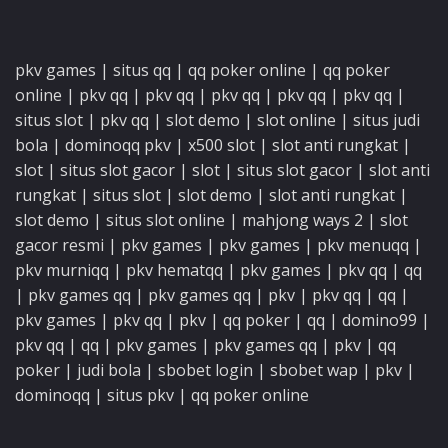
pkv games
|
situs qq
|
qq poker online
|
qq poker
online
|
pkv qq
|
pkv qq
|
pkv qq
|
pkv qq
|
pkv qq
|
situs slot
|
pkv qq
|
slot demo
|
slot online
|
situs judi
bola
|
dominoqq pkv
|
x500 slot
|
slot anti rungkat
|
slot
|
situs slot gacor
|
slot
|
situs slot gacor
|
slot anti
rungkat
|
situs slot
|
slot demo
|
slot anti rungkat
|
slot demo
|
situs slot online
|
mahjong ways 2
|
slot
gacor resmi
|
pkv games
|
pkv games
|
pkv menuqq
|
pkv murniqq
|
pkv hematqq
|
pkv games
|
pkv qq
|
qq
|
pkv games qq
|
pkv games qq
|
pkv
|
pkv qq
|
qq
|
pkv games
|
pkv qq
|
pkv
|
qq poker
|
qq
|
domino99
|
pkv qq
|
qq
|
pkv games
|
pkv games qq
|
pkv
|
qq
poker
|
judi bola
|
sbobet login
|
sbobet wap
|
pkv
|
dominoqq
|
situs pkv
|
qq poker online