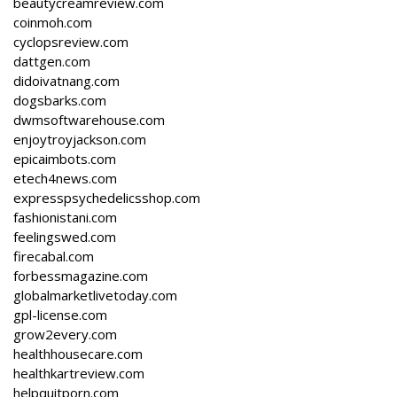
beautycreamreview.com
coinmoh.com
cyclopsreview.com
dattgen.com
didoivatnang.com
dogsbarks.com
dwmsoftwarehouse.com
enjoytroyjackson.com
epicaimbots.com
etech4news.com
expresspsychedelicsshop.com
fashionistani.com
feelingswed.com
firecabal.com
forbessmagazine.com
globalmarketlivetoday.com
gpl-license.com
grow2every.com
healthhousecare.com
healthkartreview.com
helpquitporn.com