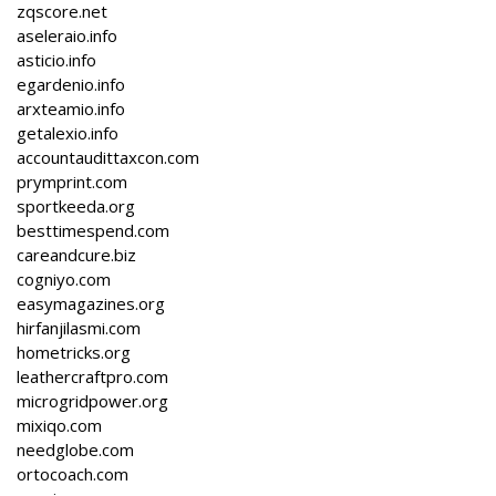
zqscore.net
aseleraio.info
asticio.info
egardenio.info
arxteamio.info
getalexio.info
accountaudittaxcon.com
prymprint.com
sportkeeda.org
besttimespend.com
careandcure.biz
cogniyo.com
easymagazines.org
hirfanjilasmi.com
hometricks.org
leathercraftpro.com
microgridpower.org
mixiqo.com
needglobe.com
ortocoach.com