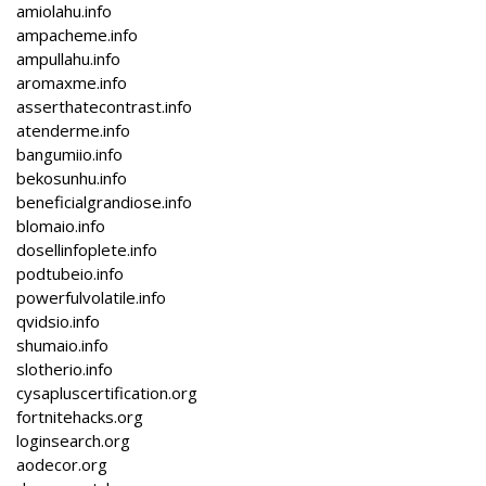
amiolahu.info
ampacheme.info
ampullahu.info
aromaxme.info
asserthatecontrast.info
atenderme.info
bangumiio.info
bekosunhu.info
beneficialgrandiose.info
blomaio.info
dosellinfoplete.info
podtubeio.info
powerfulvolatile.info
qvidsio.info
shumaio.info
slotherio.info
cysapluscertification.org
fortnitehacks.org
loginsearch.org
aodecor.org