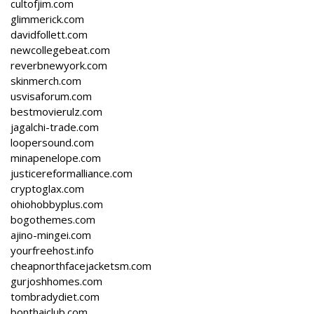
cultofjim.com
glimmerick.com
davidfollett.com
newcollegebeat.com
reverbnewyork.com
skinmerch.com
usvisaforum.com
bestmovierulz.com
jagalchi-trade.com
loopersound.com
minapenelope.com
justicereformalliance.com
cryptoglax.com
ohiohobbyplus.com
bogothemes.com
ajino-mingei.com
yourfreehost.info
cheapnorthfacejacketsm.com
gurjoshhomes.com
tombradydiet.com
bonthaiclub.com