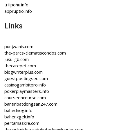
trilipohu.info
appruptio.info
Links
punjwanis.com
the-parcs-clematiscondos.com
jusu-gb.com
thecarepet.com
blogwriterplus.com
guestpostingseo.com
casinogambitpro.info
pokerplaymasters.info
courseoncourse.com
bantinbatdongsan247.com
bahednog.info
bahenxgek.info
pertamaskre.com
threadsvideoandphotodownloader.com