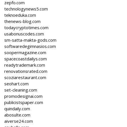
zepfo.com
technologynews5.com
teknoeduka.com
thenews-blog.com
todaycryptotimes.com
usabonuscodes.com
sm-satta-makta-gods.com
softwaredegimnasios.com
soopermagazine.com
spacecoastdailys.com
readytrademark.com
renovationsrated.com
scoziarestaurant.com
seohart.com
set-cleaning.com
promodesignai.com
publicistspaper.com
quindaily.com
abosulte.com
aiverse24.com