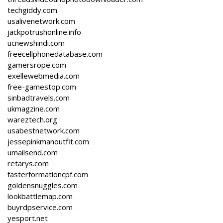
techgiddy.com
usalivenetwork.com
jackpotrushonline.info
ucnewshindi.com
freecellphonedatabase.com
gamersrope.com
exellewebmedia.com
free-gamestop.com
sinbadtravels.com
ukmagzine.com
wareztech.org
usabestnetwork.com
jessepinkmanoutfit.com
umailsend.com
retarys.com
fasterformationcpf.com
goldensnuggles.com
lookbattlemap.com
buyrdpservice.com
yesport.net