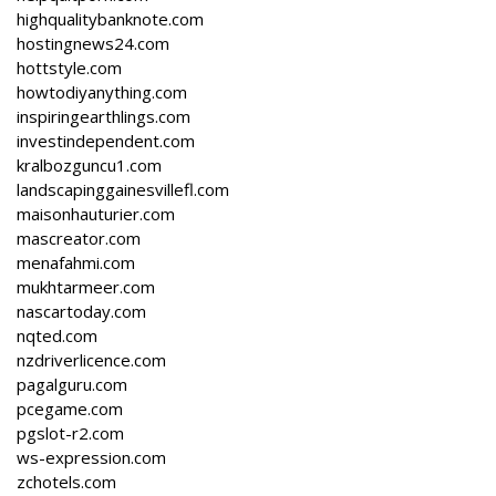
highqualitybanknote.com
hostingnews24.com
hottstyle.com
howtodiyanything.com
inspiringearthlings.com
investindependent.com
kralbozguncu1.com
landscapinggainesvillefl.com
maisonhauturier.com
mascreator.com
menafahmi.com
mukhtarmeer.com
nascartoday.com
nqted.com
nzdriverlicence.com
pagalguru.com
pcegame.com
pgslot-r2.com
ws-expression.com
zchotels.com