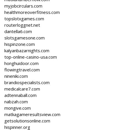
myjobcirculars.com
healthmoreoverfitness.com
topslotxgames.com
routerloggnet.net
dantella6.com
slotsgamesone.com
hispinzone.com
kalyanbazarnights.com
top-online-casino-usa.com
honghuidoor.com
flowingtravel.com
nineniki.com
brandiospecialists.com
medicalcare7.com
adtennaball.com
nabzah.com
mongive.com
matkagameresultsview.com
getsolutionsonline.com
hispinner.org