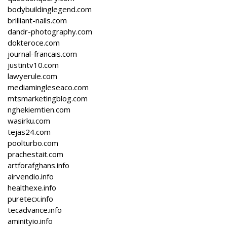
bodybuildinglegend.com
brilliant-nails.com
dandr-photography.com
dokteroce.com
journal-francais.com
justintv10.com
lawyerule.com
mediamingleseaco.com
mtsmarketingblog.com
nghekiemtien.com
wasirku.com
tejas24.com
poolturbo.com
prachestait.com
artforafghans.info
airvendio.info
healthexe.info
puretecx.info
tecadvance.info
aminityio.info