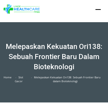
Skip
to
content
Melepaskan Kekuatan Ori138:
Sebuah Frontier Baru Dalam
Bioteknologi
Home
Slot
Melepaskan Kekuatan Ori138: Sebuah Frontier Baru
Gacor
dalam Bioteknologi