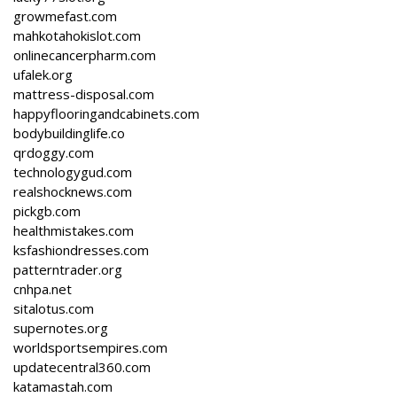
growmefast.com
mahkotahokislot.com
onlinecancerpharm.com
ufalek.org
mattress-disposal.com
happyflooringandcabinets.com
bodybuildinglife.co
qrdoggy.com
technologygud.com
realshocknews.com
pickgb.com
healthmistakes.com
ksfashiondresses.com
patterntrader.org
cnhpa.net
sitalotus.com
supernotes.org
worldsportsempires.com
updatecentral360.com
katamastah.com