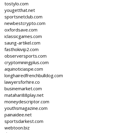
tostylo.com
yougetthat.net
sportsnetclub.com
newbestcrypto.com
oxfordsave.com
iclassicgames.com
saung-artikel.com
fasthokivip2.com
observersports.com
cryptominingplus.com
aquinoticiaspe.com
longhairedfrenchbulldog.com
lawyersforhire.co
businemarket.com
matahari88play.net
moneydescriptor.com
youthsmagazine.com
painaidee.net
sportsdarkest.com
webtoon.biz