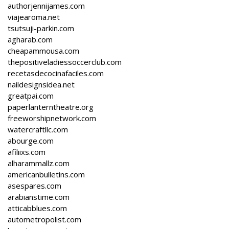
authorjennijames.com
viajearoma.net
tsutsuji-parkin.com
agharab.com
cheapammousa.com
thepositiveladiessoccerclub.com
recetasdecocinafaciles.com
naildesignsidea.net
greatpai.com
paperlanterntheatre.org
freeworshipnetwork.com
watercraftllc.com
abourge.com
afiliixs.com
alharammallz.com
americanbulletins.com
asespares.com
arabianstime.com
atticabblues.com
autometropolist.com