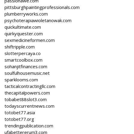
passionawe.com
pittsburghpaintingprofessionals.com
plumberryworks.com
psychoterapiawioletanowak.com
quickultimate.com
quirkyquester.com
sexmedicineformen.com
shiftripple.com
slotterpercaya.co
smartcoolbox.com
sohanjitfinances.com
soulfulhousemusic.net
sparklooms.com
tacticalcontractingllc.com
thecapitalpowers.com
tobabet88slot3.com
todayscurrentnews.com
totobet77.asia
totobet77.org
trendingpublication.com
ufabettererum3.com