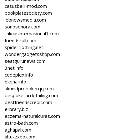
casusbelli-mod.com
bookplatesociety.com
lebnewsmedia.com
sonosonora.com
linkuusinternasional1.com
friendsroll.com
spiderclothing.net
wondergadgetsshop.com
seatgurunews.com
3net.info
codeplex.info
okena.info
akunidpropokerqq.com
bespokecardetailing.com
bestfriendscredit.com
elibrary.biz
eczema-naturalcures.com
astro-bath.com
aghapal.com
altu-expo.com