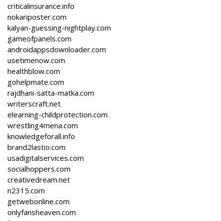
criticalinsurance.info
nokariposter.com
kalyan-guessing-nightplay.com
gameofpanels.com
androidappsdownloader.com
usetimenow.com
healthblow.com
gohelpmate.com
rajdhani-satta-matka.com
writerscraft.net
elearning-childprotection.com
wrestling4mena.com
knowledgeforall.info
brand2lastio.com
usadigitalservices.com
socialhoppers.com
creativedream.net
n2315.com
getwebonline.com
onlyfansheaven.com