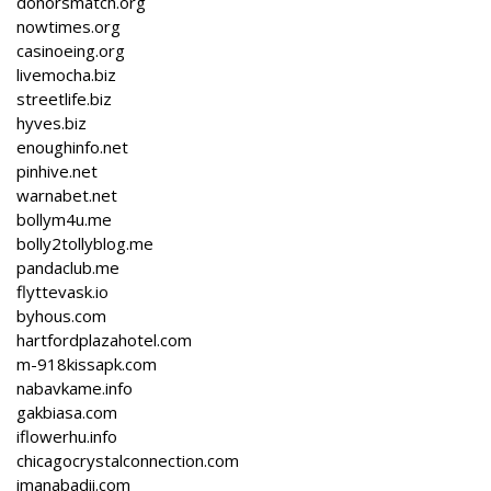
donorsmatch.org
nowtimes.org
casinoeing.org
livemocha.biz
streetlife.biz
hyves.biz
enoughinfo.net
pinhive.net
warnabet.net
bollym4u.me
bolly2tollyblog.me
pandaclub.me
flyttevask.io
byhous.com
hartfordplazahotel.com
m-918kissapk.com
nabavkame.info
gakbiasa.com
iflowerhu.info
chicagocrystalconnection.com
imanabadii.com