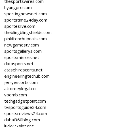
thesportswires.com
hyungpro.com
sportingnewsnet.com
sportstime24day.com
sporteslive.com
theblingblingshields.com
pinkfrenchtipnails.com
newgamestv.com
sportsgallerys.com
sportsmirrors.net
datasports.net
atasehirescortu.net
engineeringtechub.com
jerryescorts.com
attorneylegal.co
voomb.com
techgadgetpoint.com
tvsportsguide24.com
sportsreviews24.com
dubai360blog.com
lucky77slot.org