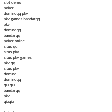
slot demo
poker
dominoqq pkv
pkv games bandarqq
pkv
dominoqq
bandarqq
poker online
situs qq
situs pkv
situs pkv games
pkv qq
situs pkv
domino
dominoqq
qiu qiu
bandarqq
pkv
qiuqiu