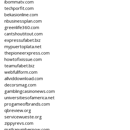
ibommatv.com
techporfit.com
bekasionline.com
nbusinessplan.com
greenlife360.com
cantshoutitout.com
expressufabet.biz
mypuertoplata.net
thepioneerxpress.com
howtofixissue.com
teamufabet.biz
webfullform.com
allviddownload.com
decorsmag.com
gamblingcasinonews.com
universitiesofamerica.net
progameofbrands.com
qbreview.org
servicewueste.org
zippyrevs.com
matkanumbernow.com