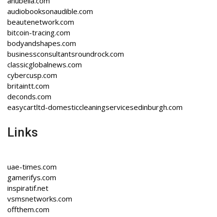
anubella.com
audiobooksonaudible.com
beautenetwork.com
bitcoin-tracing.com
bodyandshapes.com
businessconsultantsroundrock.com
classicglobalnews.com
cybercusp.com
britaintt.com
deconds.com
easycartltd-domesticcleaningservicesedinburgh.com
Links
uae-times.com
gamerifys.com
inspiratif.net
vsmsnetworks.com
offthem.com