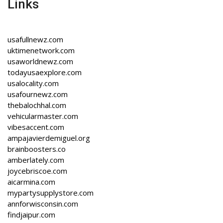
Links
usafullnewz.com
uktimenetwork.com
usaworldnewz.com
todayusaexplore.com
usalocality.com
usafournewz.com
thebalochhal.com
vehicularmaster.com
vibesaccent.com
ampajavierdemiguel.org
brainboosters.co
amberlately.com
joycebriscoe.com
aicarmina.com
mypartysupplystore.com
annforwisconsin.com
findjaipur.com