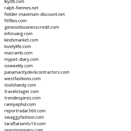
lky08.com
ralph-fiennes.net
fielder-maximum-discount.net
fitfllex.com
genesisbusinesscredit.com
inforuang.com
kindsmarket.com
luvelylife.com
macramb.com
mypet-diary.com
oxweekly.com
panamacitydeckcontractors.com
westfashions.com
toolshandy.com
travelstager.com
trendinspires.com
rannyephul.com
reportradar360.com
swaggyfashion.com
taraftariumtv10.com
questionquery.com