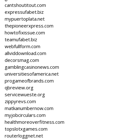
cantshoutitout.com
expressufabet.biz
mypuertoplata.net
thepioneerxpress.com
howtofixissue.com
teamufabet.biz
webfullform.com
allviddownload.com
decorsmag.com
gamblingcasinonews.com
universitiesofamerica.net
progameofbrands.com
qbreview.org
servicewueste.org
zippyrevs.com
matkanumbernow.com
myjobcirculars.com
healthmoreoverfitness.com
topslotxgames.com
routerloggnet.net