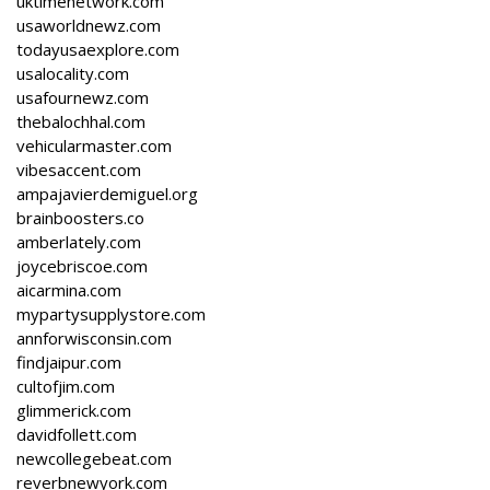
uktimenetwork.com
usaworldnewz.com
todayusaexplore.com
usalocality.com
usafournewz.com
thebalochhal.com
vehicularmaster.com
vibesaccent.com
ampajavierdemiguel.org
brainboosters.co
amberlately.com
joycebriscoe.com
aicarmina.com
mypartysupplystore.com
annforwisconsin.com
findjaipur.com
cultofjim.com
glimmerick.com
davidfollett.com
newcollegebeat.com
reverbnewyork.com