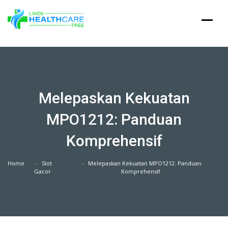
Skip
to
content
Melepaskan Kekuatan
MPO1212: Panduan
Komprehensif
Home
Slot
Melepaskan Kekuatan MPO1212: Panduan
Gacor
Komprehensif