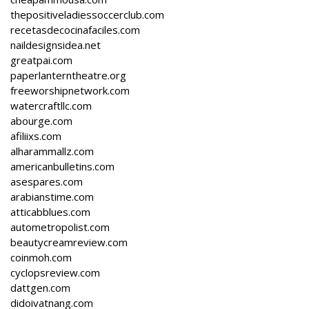
thepositiveladiessoccerclub.com
recetasdecocinafaciles.com
naildesignsidea.net
greatpai.com
paperlanterntheatre.org
freeworshipnetwork.com
watercraftllc.com
abourge.com
afiliixs.com
alharammallz.com
americanbulletins.com
asespares.com
arabianstime.com
atticabblues.com
autometropolist.com
beautycreamreview.com
coinmoh.com
cyclopsreview.com
dattgen.com
didoivatnang.com