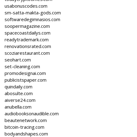
usabonuscodes.com
sm-satta-makta-gods.com
softwaredegimnasios.com
soopermagazine.com
spacecoastdailys.com
readytrademark.com
renovationsrated.com
scoziarestaurant.com
seohart.com
set-cleaning.com
promodesignai.com
publicistspaper.com
quindaily.com
abosulte.com
aiverse24.com
anubella.com
audiobooksonaudible.com
beautenetwork.com
bitcoin-tracing.com
bodyandshapes.com