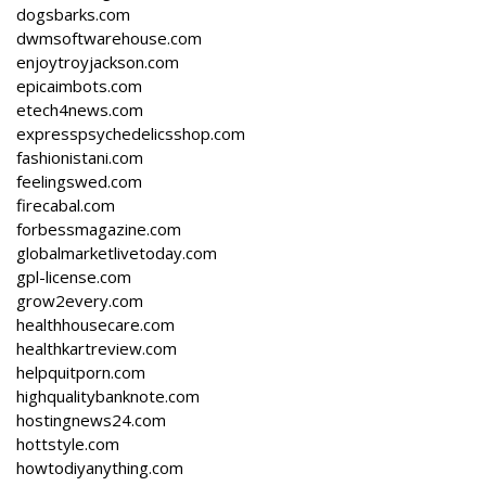
dogsbarks.com
dwmsoftwarehouse.com
enjoytroyjackson.com
epicaimbots.com
etech4news.com
expresspsychedelicsshop.com
fashionistani.com
feelingswed.com
firecabal.com
forbessmagazine.com
globalmarketlivetoday.com
gpl-license.com
grow2every.com
healthhousecare.com
healthkartreview.com
helpquitporn.com
highqualitybanknote.com
hostingnews24.com
hottstyle.com
howtodiyanything.com