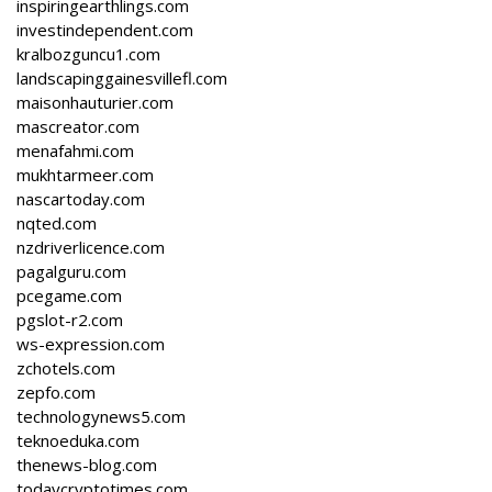
inspiringearthlings.com
investindependent.com
kralbozguncu1.com
landscapinggainesvillefl.com
maisonhauturier.com
mascreator.com
menafahmi.com
mukhtarmeer.com
nascartoday.com
nqted.com
nzdriverlicence.com
pagalguru.com
pcegame.com
pgslot-r2.com
ws-expression.com
zchotels.com
zepfo.com
technologynews5.com
teknoeduka.com
thenews-blog.com
todaycryptotimes.com