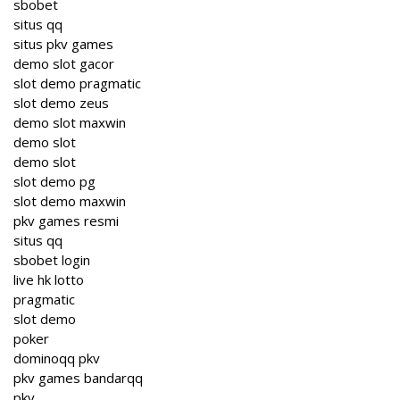
sbobet
situs qq
situs pkv games
demo slot gacor
slot demo pragmatic
slot demo zeus
demo slot maxwin
demo slot
demo slot
slot demo pg
slot demo maxwin
pkv games resmi
situs qq
sbobet login
live hk lotto
pragmatic
slot demo
poker
dominoqq pkv
pkv games bandarqq
pkv