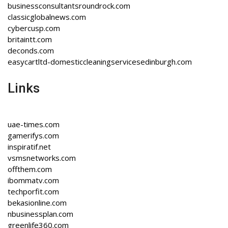
businessconsultantsroundrock.com
classicglobalnews.com
cybercusp.com
britaintt.com
deconds.com
easycartltd-domesticcleaningservicesedinburgh.com
Links
uae-times.com
gamerifys.com
inspiratif.net
vsmsnetworks.com
offthem.com
ibommatv.com
techporfit.com
bekasionline.com
nbusinessplan.com
greenlife360.com