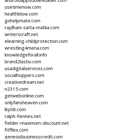
usetimenow.com
healthblow.com
gohelpmate.com
rajdhani-satta-matka.com
writerscraft.net
elearning-childprotection.com
wrestling4mena.com
knowledgeforall.info
brand2lastio.com
usadigitalservices.com
socialhoppers.com
creativedream.net
n2315.com
getwebonline.com
onlyfansheaven.com
lky08.com
ralph-fiennes.net
fielder-maximum-discount.net
fitfllex.com
genesisbusinesscredit.com