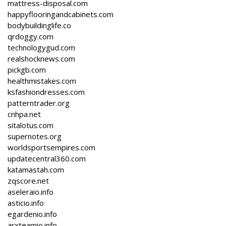
mattress-disposal.com
happyflooringandcabinets.com
bodybuildinglife.co
qrdoggy.com
technologygud.com
realshocknews.com
pickgb.com
healthmistakes.com
ksfashiondresses.com
patterntrader.org
cnhpa.net
sitalotus.com
supernotes.org
worldsportsempires.com
updatecentral360.com
katamastah.com
zqscore.net
aseleraio.info
asticio.info
egardenio.info
arxteamio.info