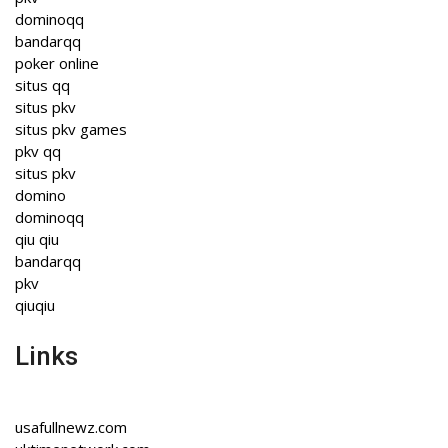
dominoqq
bandarqq
poker online
situs qq
situs pkv
situs pkv games
pkv qq
situs pkv
domino
dominoqq
qiu qiu
bandarqq
pkv
qiuqiu
Links
usafullnewz.com