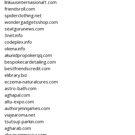
linkuusinternasional1.com
friendsroll.com
spiderclothing.net
wondergadgetsshop.com
seatgurunews.com
3net.info
codeplex.info
okena.info
akunidpropokerqq.com
bespokecardetailing.com
bestfriendscredit.com
elibrary.biz
eczema-naturalcures.com
astro-bath.com
aghapal.com
altu-expo.com
authorjennijames.com
viajearoma.net
tsutsuji-parkin.com
agharab.com
cheapammousa.com