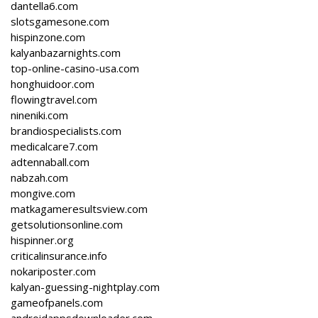
dantella6.com
slotsgamesone.com
hispinzone.com
kalyanbazarnights.com
top-online-casino-usa.com
honghuidoor.com
flowingtravel.com
nineniki.com
brandiospecialists.com
medicalcare7.com
adtennaball.com
nabzah.com
mongive.com
matkagameresultsview.com
getsolutionsonline.com
hispinner.org
criticalinsurance.info
nokariposter.com
kalyan-guessing-nightplay.com
gameofpanels.com
androidappsdownloader.com