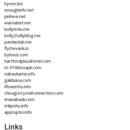
hyves.biz
enoughinfo.net
pinhive.net
warnabet.net
bollym4u.me
bolly2tollyblog.me
pandaclub.me
flyttevask.io
byhous.com
hartfordplazahotel.com
m-918kissapk.com
nabavkame.info
gakbiasa.com
iflowerhu.info
chicagocrystalconnection.com
imanabadii.com
trilipohu.info
appruptio.info
Links