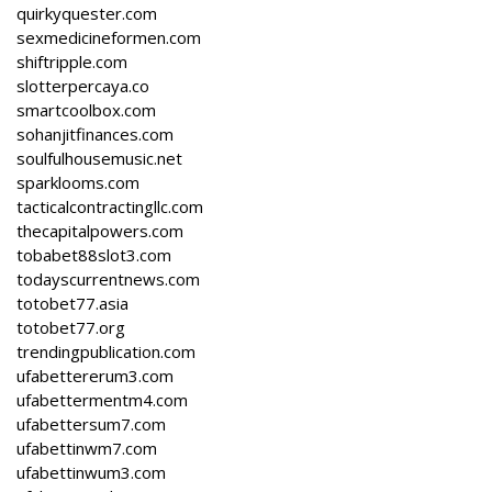
quirkyquester.com
sexmedicineformen.com
shiftripple.com
slotterpercaya.co
smartcoolbox.com
sohanjitfinances.com
soulfulhousemusic.net
sparklooms.com
tacticalcontractingllc.com
thecapitalpowers.com
tobabet88slot3.com
todayscurrentnews.com
totobet77.asia
totobet77.org
trendingpublication.com
ufabettererum3.com
ufabettermentm4.com
ufabettersum7.com
ufabettinwm7.com
ufabettinwum3.com