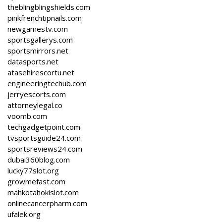
theblingblingshields.com
pinkfrenchtipnails.com
newgamestv.com
sportsgallerys.com
sportsmirrors.net
datasports.net
atasehirescortu.net
engineeringtechub.com
jerryescorts.com
attorneylegal.co
voomb.com
techgadgetpoint.com
tvsportsguide24.com
sportsreviews24.com
dubai360blog.com
lucky77slot.org
growmefast.com
mahkotahokislot.com
onlinecancerpharm.com
ufalek.org