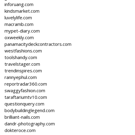
inforuang.com
kindsmarket.com
luvelylife.com
macramb.com
mypet-diary.com
oxweekly.com
panamacitydeckcontractors.com
westfashions.com
toolshandy.com
travelstager.com
trendinspires.com
rannyephul.com
reportradar360.com
swaggyfashion.com
taraftariumtv10.com
questionquery.com
bodybuildinglegend.com
brilliant-nails.com
dandr-photography.com
dokteroce.com