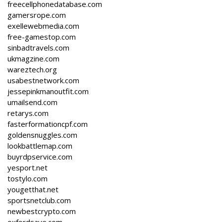
freecellphonedatabase.com
gamersrope.com
exellewebmedia.com
free-gamestop.com
sinbadtravels.com
ukmagzine.com
wareztech.org
usabestnetwork.com
jessepinkmanoutfit.com
umailsend.com
retarys.com
fasterformationcpf.com
goldensnuggles.com
lookbattlemap.com
buyrdpservice.com
yesport.net
tostylo.com
yougetthat.net
sportsnetclub.com
newbestcrypto.com