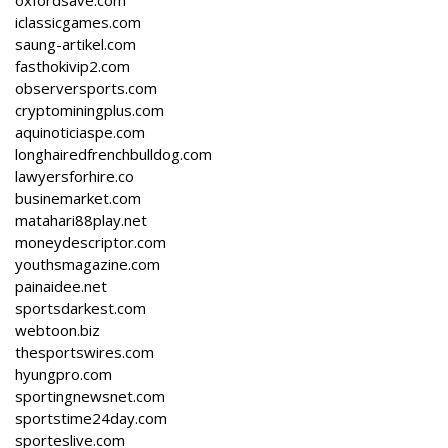
oxfordsave.com
iclassicgames.com
saung-artikel.com
fasthokivip2.com
observersports.com
cryptominingplus.com
aquinoticiaspe.com
longhairedfrenchbulldog.com
lawyersforhire.co
businemarket.com
matahari88play.net
moneydescriptor.com
youthsmagazine.com
painaidee.net
sportsdarkest.com
webtoon.biz
thesportswires.com
hyungpro.com
sportingnewsnet.com
sportstime24day.com
sporteslive.com