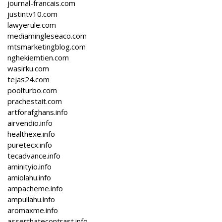
journal-francais.com
justintv10.com
lawyerule.com
mediamingleseaco.com
mtsmarketingblog.com
nghekiemtien.com
wasirku.com
tejas24.com
poolturbo.com
prachestait.com
artforafghans.info
airvendio.info
healthexe.info
puretecx.info
tecadvance.info
aminityio.info
amiolahu.info
ampacheme.info
ampullahu.info
aromaxme.info
asserthatecontrast.info