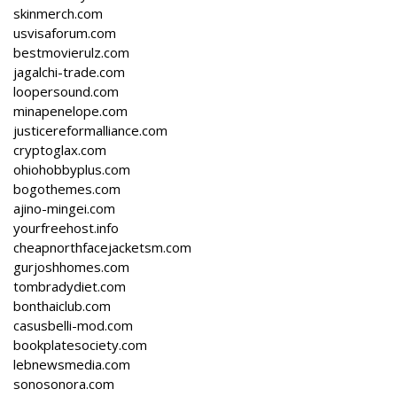
skinmerch.com
usvisaforum.com
bestmovierulz.com
jagalchi-trade.com
loopersound.com
minapenelope.com
justicereformalliance.com
cryptoglax.com
ohiohobbyplus.com
bogothemes.com
ajino-mingei.com
yourfreehost.info
cheapnorthfacejacketsm.com
gurjoshhomes.com
tombradydiet.com
bonthaiclub.com
casusbelli-mod.com
bookplatesociety.com
lebnewsmedia.com
sonosonora.com