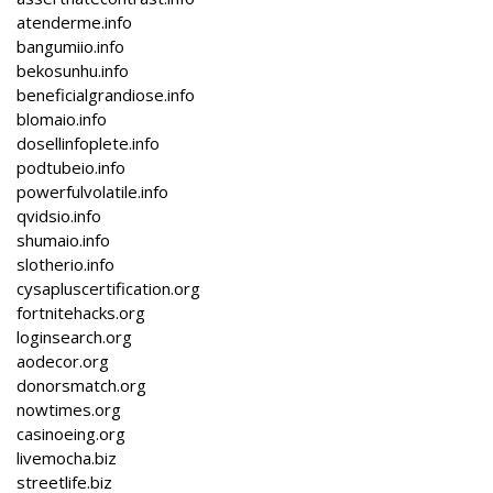
atenderme.info
bangumiio.info
bekosunhu.info
beneficialgrandiose.info
blomaio.info
dosellinfoplete.info
podtubeio.info
powerfulvolatile.info
qvidsio.info
shumaio.info
slotherio.info
cysapluscertification.org
fortnitehacks.org
loginsearch.org
aodecor.org
donorsmatch.org
nowtimes.org
casinoeing.org
livemocha.biz
streetlife.biz