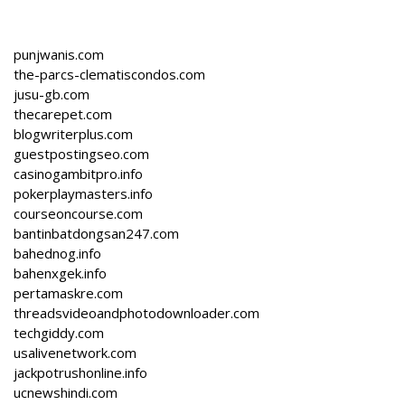
punjwanis.com
the-parcs-clematiscondos.com
jusu-gb.com
thecarepet.com
blogwriterplus.com
guestpostingseo.com
casinogambitpro.info
pokerplaymasters.info
courseoncourse.com
bantinbatdongsan247.com
bahednog.info
bahenxgek.info
pertamaskre.com
threadsvideoandphotodownloader.com
techgiddy.com
usalivenetwork.com
jackpotrushonline.info
ucnewshindi.com