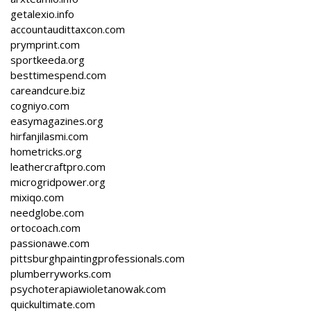
getalexio.info
accountaudittaxcon.com
prymprint.com
sportkeeda.org
besttimespend.com
careandcure.biz
cogniyo.com
easymagazines.org
hirfanjilasmi.com
hometricks.org
leathercraftpro.com
microgridpower.org
mixiqo.com
needglobe.com
ortocoach.com
passionawe.com
pittsburghpaintingprofessionals.com
plumberryworks.com
psychoterapiawioletanowak.com
quickultimate.com