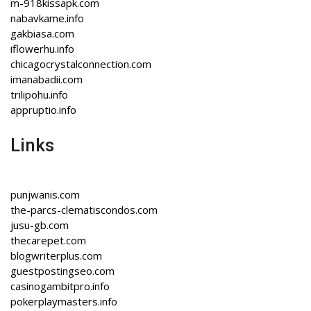
m-918kissapk.com
nabavkame.info
gakbiasa.com
iflowerhu.info
chicagocrystalconnection.com
imanabadii.com
trilipohu.info
appruptio.info
Links
punjwanis.com
the-parcs-clematiscondos.com
jusu-gb.com
thecarepet.com
blogwriterplus.com
guestpostingseo.com
casinogambitpro.info
pokerplaymasters.info