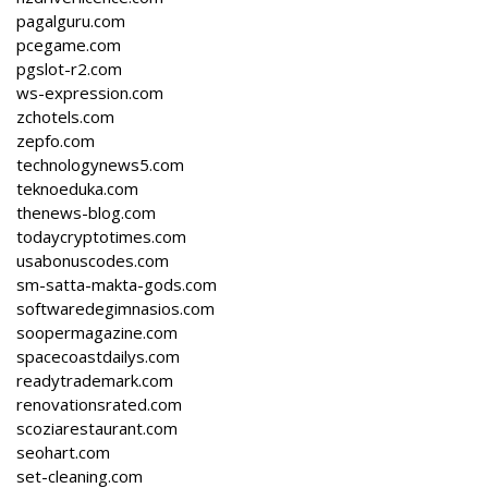
pagalguru.com
pcegame.com
pgslot-r2.com
ws-expression.com
zchotels.com
zepfo.com
technologynews5.com
teknoeduka.com
thenews-blog.com
todaycryptotimes.com
usabonuscodes.com
sm-satta-makta-gods.com
softwaredegimnasios.com
soopermagazine.com
spacecoastdailys.com
readytrademark.com
renovationsrated.com
scoziarestaurant.com
seohart.com
set-cleaning.com