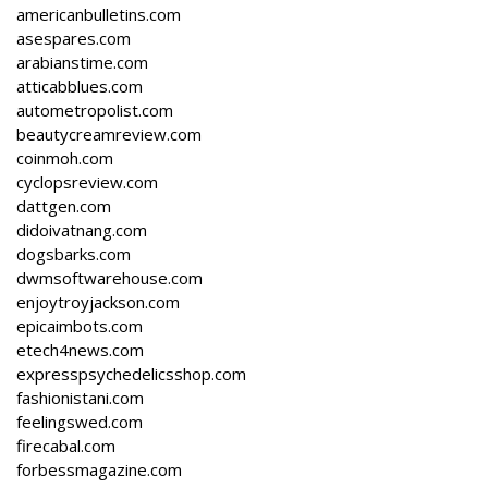
americanbulletins.com
asespares.com
arabianstime.com
atticabblues.com
autometropolist.com
beautycreamreview.com
coinmoh.com
cyclopsreview.com
dattgen.com
didoivatnang.com
dogsbarks.com
dwmsoftwarehouse.com
enjoytroyjackson.com
epicaimbots.com
etech4news.com
expresspsychedelicsshop.com
fashionistani.com
feelingswed.com
firecabal.com
forbessmagazine.com