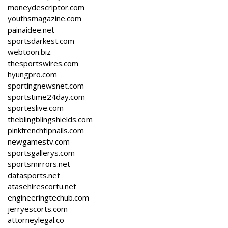
moneydescriptor.com
youthsmagazine.com
painaidee.net
sportsdarkest.com
webtoon.biz
thesportswires.com
hyungpro.com
sportingnewsnet.com
sportstime24day.com
sporteslive.com
theblingblingshields.com
pinkfrenchtipnails.com
newgamestv.com
sportsgallerys.com
sportsmirrors.net
datasports.net
atasehirescortu.net
engineeringtechub.com
jerryescorts.com
attorneylegal.co