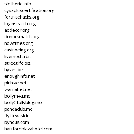
slotherio.info
cysapluscertification.org
fortnitehacks.org
loginsearch.org
aodecor.org
donorsmatch.org
nowtimes.org
casinoeing.org
livemocha.biz
streetlife.biz
hyves.biz
enoughinfo.net
pinhive.net
warnabet.net
bollym4u.me
bolly2tollyblog.me
pandaclub.me
flyttevask.io
byhous.com
hartfordplazahotel.com