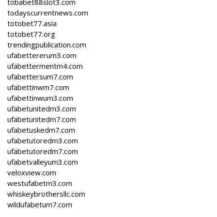
tobabet88slot3.com
todayscurrentnews.com
totobet77.asia
totobet77.org
trendingpublication.com
ufabettererum3.com
ufabettermentm4.com
ufabettersum7.com
ufabettinwm7.com
ufabettinwum3.com
ufabetunitedm3.com
ufabetunitedm7.com
ufabetuskedm7.com
ufabetutoredm3.com
ufabetutoredm7.com
ufabetvalleyum3.com
veloxview.com
westufabetm3.com
whiskeybrothersllc.com
wildufabetum7.com