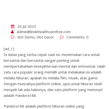
20 Jul 2025
Admin@lindehealthcarefree.com
Slot Demo
,
Slot Gacor
Comments: 0
[ad_1]
Di dunia yang serba cepat saat ini, menemukan cara untuk
bersantai dan bersantai sangat penting untuk
mempertahankan kesejahteraan mental dan emosional. Salah
satu cara populer orang memilih untuk melakukan ini adalah
melalui hiburan, apakah itu melalui film, musik, atau game.
Dengan munculnya platform online, opsi untuk hiburan telah
menjadi tak ada habisnya, dan satu platform yang menonjol
adalah Pandora188.
Pandora188 adalah platform hiburan online yang