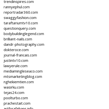
trendinspires.com
rannyephul.com
reportradar360.com
swaggyfashion.com
taraftariumtv10.com
questionquery.com
bodybuildinglegend.com
brilliant-nails.com
dandr-photography.com
dokteroce.com
journal-francais.com
justintv10.com
lawyerule.com
mediamingleseaco.com
mtsmarketingblog.com
nghekiemtien.com
wasirku.com
tejas24.com
poolturbo.com
prachestait.com
artforafghans.info