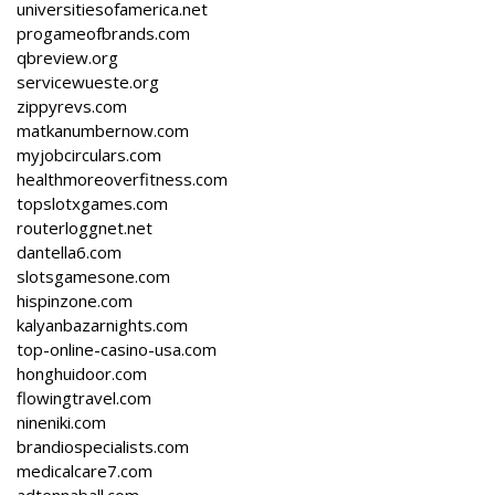
universitiesofamerica.net
progameofbrands.com
qbreview.org
servicewueste.org
zippyrevs.com
matkanumbernow.com
myjobcirculars.com
healthmoreoverfitness.com
topslotxgames.com
routerloggnet.net
dantella6.com
slotsgamesone.com
hispinzone.com
kalyanbazarnights.com
top-online-casino-usa.com
honghuidoor.com
flowingtravel.com
nineniki.com
brandiospecialists.com
medicalcare7.com
adtennaball.com