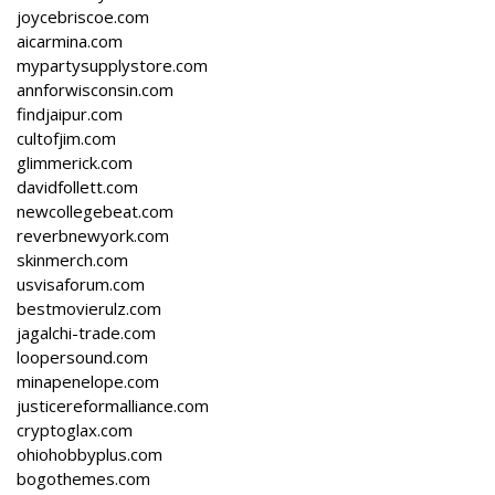
joycebriscoe.com
aicarmina.com
mypartysupplystore.com
annforwisconsin.com
findjaipur.com
cultofjim.com
glimmerick.com
davidfollett.com
newcollegebeat.com
reverbnewyork.com
skinmerch.com
usvisaforum.com
bestmovierulz.com
jagalchi-trade.com
loopersound.com
minapenelope.com
justicereformalliance.com
cryptoglax.com
ohiohobbyplus.com
bogothemes.com