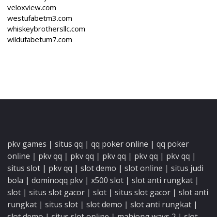
veloxview.com
westufabetm3.com
whiskeybrothersllc.com
wildufabetum7.com
pkv games
|
situs qq
|
qq poker online
|
qq poker
online
|
pkv qq
|
pkv qq
|
pkv qq
|
pkv qq
|
pkv qq
|
situs slot
|
pkv qq
|
slot demo
|
slot online
|
situs judi
bola
|
dominoqq pkv
|
x500 slot
|
slot anti rungkat
|
slot
|
situs slot gacor
|
slot
|
situs slot gacor
|
slot anti
rungkat
|
situs slot
|
slot demo
|
slot anti rungkat
|
slot demo
|
situs slot online
|
mahjong ways 2
|
slot