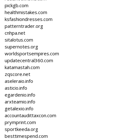
pickgb.com
healthmistakes.com
ksfashiondresses.com
patterntrader.org
cnhpa.net
sitalotus.com
supernotes.org
worldsportsempires.com
updatecentral360.com
katamastah.com
zqscore.net
aseleraio.info
asticio.info
egardenio.info
arxteamio.info
getalexio.info
accountaudittaxcon.com
prymprint.com
sportkeeda.org
besttimespend.com