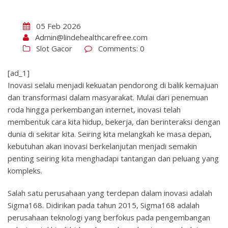
05 Feb 2026
Admin@lindehealthcarefree.com
Slot Gacor
Comments: 0
[ad_1]
Inovasi selalu menjadi kekuatan pendorong di balik kemajuan
dan transformasi dalam masyarakat. Mulai dari penemuan
roda hingga perkembangan internet, inovasi telah
membentuk cara kita hidup, bekerja, dan berinteraksi dengan
dunia di sekitar kita. Seiring kita melangkah ke masa depan,
kebutuhan akan inovasi berkelanjutan menjadi semakin
penting seiring kita menghadapi tantangan dan peluang yang
kompleks.
Salah satu perusahaan yang terdepan dalam inovasi adalah
Sigma168. Didirikan pada tahun 2015, Sigma168 adalah
perusahaan teknologi yang berfokus pada pengembangan