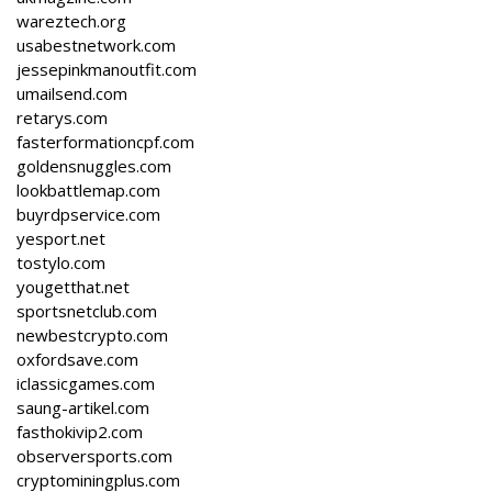
wareztech.org
usabestnetwork.com
jessepinkmanoutfit.com
umailsend.com
retarys.com
fasterformationcpf.com
goldensnuggles.com
lookbattlemap.com
buyrdpservice.com
yesport.net
tostylo.com
yougetthat.net
sportsnetclub.com
newbestcrypto.com
oxfordsave.com
iclassicgames.com
saung-artikel.com
fasthokivip2.com
observersports.com
cryptominingplus.com