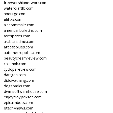
freeworshipnetwork.com
watercraftllc.com
abourge.com
afiliixs.com
alharammallz.com
americanbulletins.com
asespares.com
arabianstime.com
atticabblues.com
autometropolist.com
beautycreamreview.com
coinmoh.com
cyclopsreview.com
dattgen.com
didoivatnang.com
dogsbarks.com
dwmsoftwarehouse.com
enjoytroyjackson.com
epicaimbots.com
etech4news.com