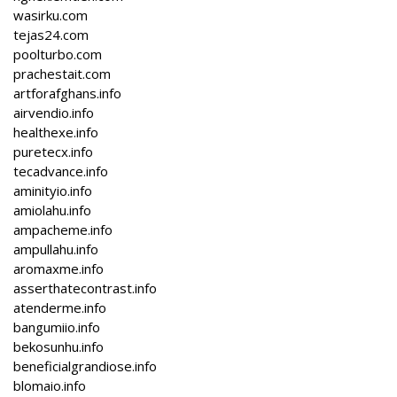
wasirku.com
tejas24.com
poolturbo.com
prachestait.com
artforafghans.info
airvendio.info
healthexe.info
puretecx.info
tecadvance.info
aminityio.info
amiolahu.info
ampacheme.info
ampullahu.info
aromaxme.info
asserthatecontrast.info
atenderme.info
bangumiio.info
bekosunhu.info
beneficialgrandiose.info
blomaio.info