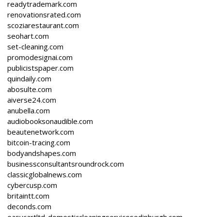
readytrademark.com
renovationsrated.com
scoziarestaurant.com
seohart.com
set-cleaning.com
promodesignai.com
publicistspaper.com
quindaily.com
abosulte.com
aiverse24.com
anubella.com
audiobooksonaudible.com
beautenetwork.com
bitcoin-tracing.com
bodyandshapes.com
businessconsultantsroundrock.com
classicglobalnews.com
cybercusp.com
britaintt.com
deconds.com