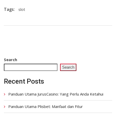
Tags:
slot
Search
Search
Recent Posts
Panduan Utama JurusCasino: Yang Perlu Anda Ketahui
Panduan Utama Plisbet: Manfaat dan Fitur