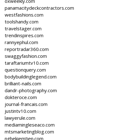
oxweekly.com
panamacitydeckcontractors.com
westfashions.com
toolshandy.com
travelstager.com
trendinspires.com
rannyephul.com
reportradar360.com
swaggyfashion.com
taraftariumtv10.com
questionquery.com
bodybuildinglegend.com
brilliant-nails.com
dandr-photography.com
dokteroce.com
journal-francais.com
justintv10.com
lawyerule.com
mediamingleseaco.com
mtsmarketingblog.com
nghekiemtien.com