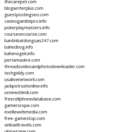
thecarepet.com
blogwriterplus.com
guestpostingseo.com
casinogambitpro.info
pokerplaymasters.info
courseoncourse.com
bantinbatdongsan247.com
bahednog.info
bahenxgek.info
pertamaskre.com
threadsvideoandphotodownloader.com
techgiddy.com
usalivenetwork.com
jackpotrushonline.info
ucnewshindi.com
freecellphonedatabase.com
gamersrope.com
exellewebmedia.com
free-gamestop.com
sinbadtravels.com
ukmagzine.com