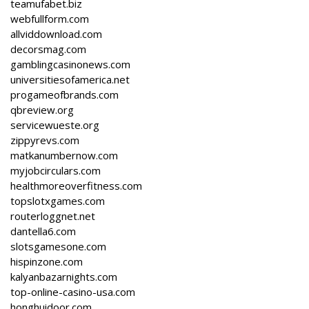
teamufabet.biz
webfullform.com
allviddownload.com
decorsmag.com
gamblingcasinonews.com
universitiesofamerica.net
progameofbrands.com
qbreview.org
servicewueste.org
zippyrevs.com
matkanumbernow.com
myjobcirculars.com
healthmoreoverfitness.com
topslotxgames.com
routerloggnet.net
dantella6.com
slotsgamesone.com
hispinzone.com
kalyanbazarnights.com
top-online-casino-usa.com
honghuidoor.com