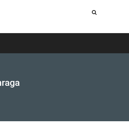
hraga