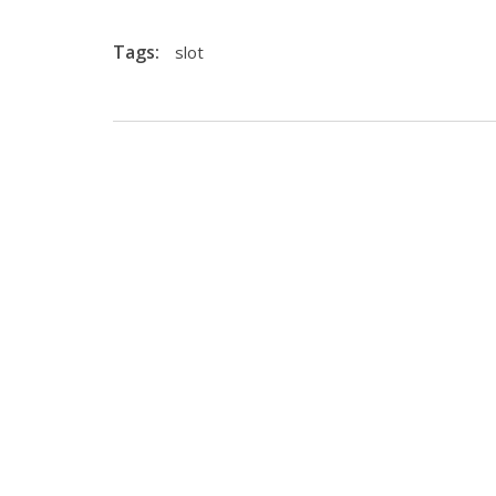
Tags:
slot