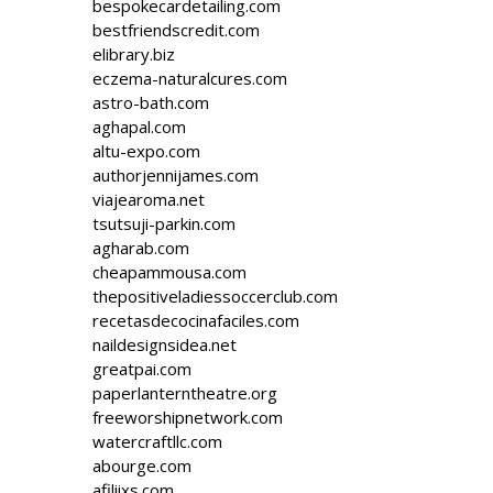
bespokecardetailing.com
bestfriendscredit.com
elibrary.biz
eczema-naturalcures.com
astro-bath.com
aghapal.com
altu-expo.com
authorjennijames.com
viajearoma.net
tsutsuji-parkin.com
agharab.com
cheapammousa.com
thepositiveladiessoccerclub.com
recetasdecocinafaciles.com
naildesignsidea.net
greatpai.com
paperlanterntheatre.org
freeworshipnetwork.com
watercraftllc.com
abourge.com
afiliixs.com