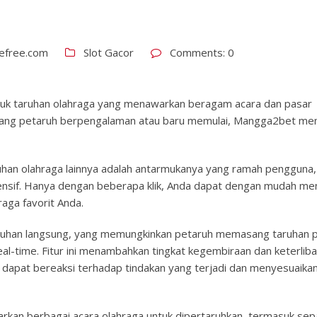
efree.com
Slot Gacor
Comments: 0
tuk taruhan olahraga yang menawarkan beragam acara dan pasar
eorang petaruh berpengalaman atau baru memulai, Mangga2bet memi
an olahraga lainnya adalah antarmukanya yang ramah pengguna,
hensif. Hanya dengan beberapa klik, Anda dapat dengan mudah me
aga favorit Anda.
taruhan langsung, yang memungkinkan petaruh memasang taruhan 
al-time. Fitur ini menambahkan tingkat kegembiraan dan keterlib
 dapat bereaksi terhadap tindakan yang terjadi dan menyesuaika
rkan berbagai acara olahraga untuk dipertaruhkan, termasuk sepa