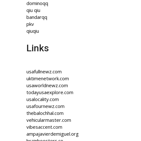
dominoqq
qiu qiu
bandarqq
pkv
qiuqiu
Links
usafullnewz.com
uktimenetwork.com
usaworldnewz.com
todayusaexplore.com
usalocality.com
usafournewz.com
thebalochhal.com
vehicularmaster.com
vibesaccent.com
ampajavierdemiguel.org
brainboosters.co