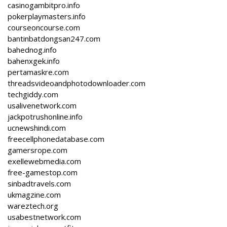
casinogambitpro.info
pokerplaymasters.info
courseoncourse.com
bantinbatdongsan247.com
bahednog.info
bahenxgek.info
pertamaskre.com
threadsvideoandphotodownloader.com
techgiddy.com
usalivenetwork.com
jackpotrushonline.info
ucnewshindi.com
freecellphonedatabase.com
gamersrope.com
exellewebmedia.com
free-gamestop.com
sinbadtravels.com
ukmagzine.com
wareztech.org
usabestnetwork.com