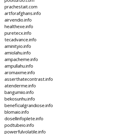
prachestait.com
artforafghans.info
airvendio.info
healthexe.info
puretecx.info
tecadvance.info
aminityio.info
amiolahu.info
ampacheme.info
ampullahu.info
aromaxme.info
asserthatecontrast.info
atenderme.info
bangumiio.info
bekosunhu.info
beneficialgrandiose.info
blomaio.info
dosellinfoplete.info
podtubeio.info
powerfulvolatile.info