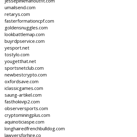
jessepinkmanoutfit.com
umailsend.com
retarys.com
fasterformationcpf.com
goldensnuggles.com
lookbattlemap.com
buyrdpservice.com
yesport.net
tostylo.com
yougetthat.net
sportsnetclub.com
newbestcrypto.com
oxfordsave.com
iclassicgames.com
saung-artikel.com
fasthokivip2.com
observersports.com
cryptominingplus.com
aquinoticiaspe.com
longhairedfrenchbulldog.com
lawyersforhire.co