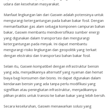
udara dan kesehatan masyarakat.
Manfaat lingkungan lain dari Gaswin adalah potensinya untuk
mengurangi ketergantungan pada bahan bakar fosil. Dengan
memanfaatkan gas alam sebagai komponen campuran bahan
bakar, Gaswin membantu mendiversifikasi sumber energi
yang digunakan dalam transportasi dan mengurangi
ketergantungan pada minyak. Ini dapat membantu
mengurangi risiko lingkungan dan geopolitik yang terkait
dengan ekstraksi dan transportasi bahan bakar fosil.
Selain itu, Gaswin kompatibel dengan infrastruktur bensin
yang ada, menjadikannya alternatif yang nyaman dan hemat
biaya bagi konsumen dan bisnis. Ini dapat digunakan dalam
kendaraan bensin yang ada tanpa perlu modifikasi yang
signifikan atau peningkatan infrastruktur, menjadikannya
pilihan praktis untuk transisi ke bahan bakar yang lebih bersih.
Secara keseluruhan, Gaswin menawarkan solusi yang