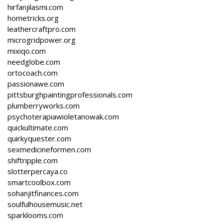
hirfanjilasmi.com
hometricks.org
leathercraftpro.com
microgridpower.org
mixiqo.com
needglobe.com
ortocoach.com
passionawe.com
pittsburghpaintingprofessionals.com
plumberryworks.com
psychoterapiawioletanowak.com
quickultimate.com
quirkyquester.com
sexmedicineformen.com
shiftripple.com
slotterpercaya.co
smartcoolbox.com
sohanjitfinances.com
soulfulhousemusic.net
sparklooms.com