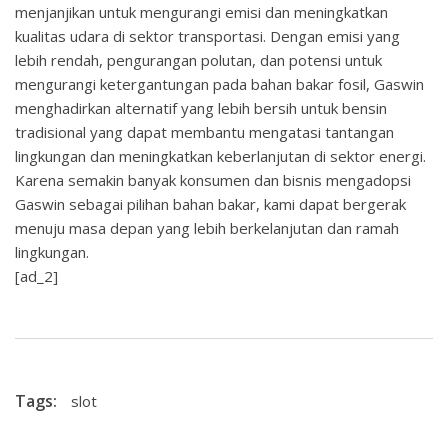
menjanjikan untuk mengurangi emisi dan meningkatkan
kualitas udara di sektor transportasi. Dengan emisi yang
lebih rendah, pengurangan polutan, dan potensi untuk
mengurangi ketergantungan pada bahan bakar fosil, Gaswin
menghadirkan alternatif yang lebih bersih untuk bensin
tradisional yang dapat membantu mengatasi tantangan
lingkungan dan meningkatkan keberlanjutan di sektor energi.
Karena semakin banyak konsumen dan bisnis mengadopsi
Gaswin sebagai pilihan bahan bakar, kami dapat bergerak
menuju masa depan yang lebih berkelanjutan dan ramah
lingkungan.
[ad_2]
Tags:
slot