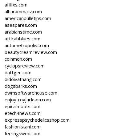
afiliixs.com
alharammallz.com
americanbulletins.com
asespares.com
arabianstime.com
atticabblues.com
autometropolist.com
beautycreamreview.com
coinmoh.com
cyclopsreview.com
dattgen.com
didoivatnang.com
dogsbarks.com
dwmsoftwarehouse.com
enjoytroyjackson.com
epicaimbots.com
etech4news.com
expresspsychedelicsshop.com
fashionistani.com
feelingswed.com