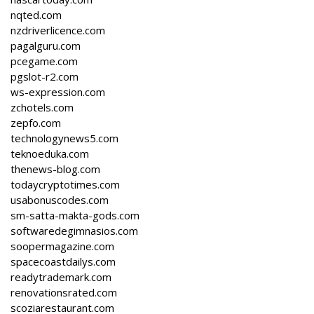
nqted.com
nzdriverlicence.com
pagalguru.com
pcegame.com
pgslot-r2.com
ws-expression.com
zchotels.com
zepfo.com
technologynews5.com
teknoeduka.com
thenews-blog.com
todaycryptotimes.com
usabonuscodes.com
sm-satta-makta-gods.com
softwaredegimnasios.com
soopermagazine.com
spacecoastdailys.com
readytrademark.com
renovationsrated.com
scoziarestaurant.com