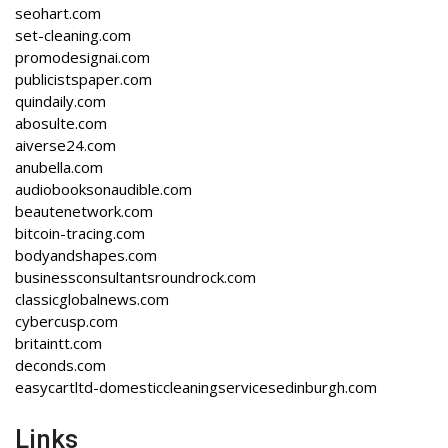
seohart.com
set-cleaning.com
promodesignai.com
publicistspaper.com
quindaily.com
abosulte.com
aiverse24.com
anubella.com
audiobooksonaudible.com
beautenetwork.com
bitcoin-tracing.com
bodyandshapes.com
businessconsultantsroundrock.com
classicglobalnews.com
cybercusp.com
britaintt.com
deconds.com
easycartltd-domesticcleaningservicesedinburgh.com
Links