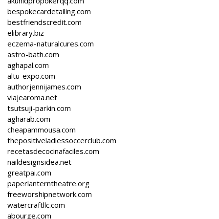
akunidpropokerqq.com
bespokecardetailing.com
bestfriendscredit.com
elibrary.biz
eczema-naturalcures.com
astro-bath.com
aghapal.com
altu-expo.com
authorjennijames.com
viajearoma.net
tsutsuji-parkin.com
agharab.com
cheapammousa.com
thepositiveladiessoccerclub.com
recetasdecocinafaciles.com
naildesignsidea.net
greatpai.com
paperlanterntheatre.org
freeworshipnetwork.com
watercraftllc.com
abourge.com