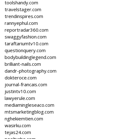
toolshandy.com
travelstager.com
trendinspires.com
rannyephul.com
reportradar360.com
swaggyfashion.com
taraftariumtv10.com
questionquery.com
bodybuildinglegend.com
brilliant-nails.com
dandr-photography.com
dokteroce.com
journal-francais.com
justintv10.com
lawyerule.com
mediamingleseaco.com
mtsmarketingblog.com
nghekiemtien.com
wasirku.com
tejas24.com
poolturbo.com