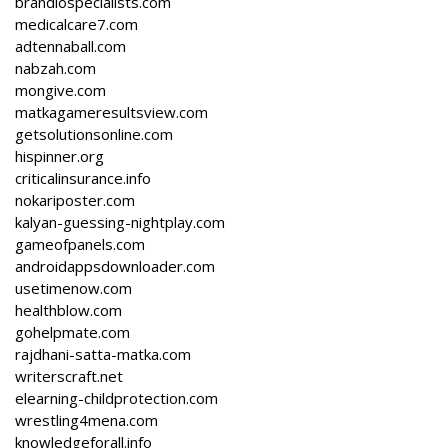
brandiospecialists.com
medicalcare7.com
adtennaball.com
nabzah.com
mongive.com
matkagameresultsview.com
getsolutionsonline.com
hispinner.org
criticalinsurance.info
nokariposter.com
kalyan-guessing-nightplay.com
gameofpanels.com
androidappsdownloader.com
usetimenow.com
healthblow.com
gohelpmate.com
rajdhani-satta-matka.com
writerscraft.net
elearning-childprotection.com
wrestling4mena.com
knowledgeforall.info