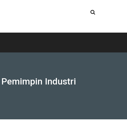
 Pemimpin Industri