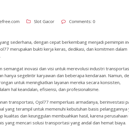
efree.com
Slot Gacor
Comments: 0
l yang sederhana, dengan cepat berkembang menjadi pemimpin in
Ojol77 merupakan bukti kerja keras, dedikasi, dan komitmen dalam
.
semangat inovasi dan visi untuk merevolusi industri transportas
gan hanya segelintir karyawan dan beberapa kendaraan. Namun, d
rongan untuk meningkatkan layanan mereka secara konsisten,
am hal keandalan, efisiensi, dan profesionalisme.
anan transportasi, Ojol77 memperluas armadanya, berinvestasi 
onal yang terampil untuk memenuhi kebutuhan basis pelanggannya
kualitas dan keunggulan membuahkan hasil, karena perusahaan i
nis yang mencari solusi transportasi yang andal dan hemat biaya.