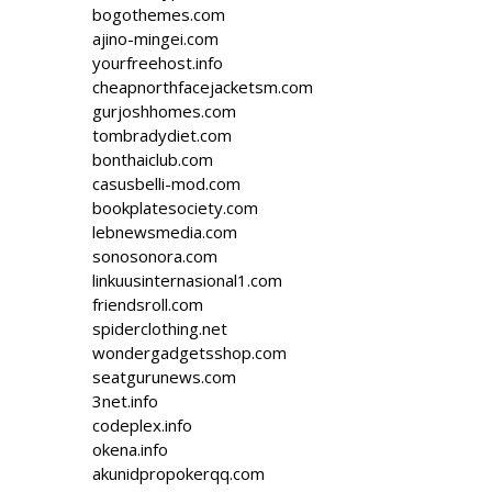
bogothemes.com
ajino-mingei.com
yourfreehost.info
cheapnorthfacejacketsm.com
gurjoshhomes.com
tombradydiet.com
bonthaiclub.com
casusbelli-mod.com
bookplatesociety.com
lebnewsmedia.com
sonosonora.com
linkuusinternasional1.com
friendsroll.com
spiderclothing.net
wondergadgetsshop.com
seatgurunews.com
3net.info
codeplex.info
okena.info
akunidpropokerqq.com