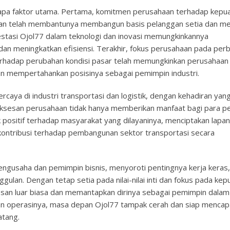
apa faktor utama. Pertama, komitmen perusahaan terhadap kepu
an telah membantunya membangun basis pelanggan setia dan men
estasi Ojol77 dalam teknologi dan inovasi memungkinkannya
an meningkatkan efisiensi. Terakhir, fokus perusahaan pada perb
rhadap perubahan kondisi pasar telah memungkinkan perusahaan
n mempertahankan posisinya sebagai pemimpin industri.
ercaya di industri transportasi dan logistik, dengan kehadiran yan
uksesan perusahaan tidak hanya memberikan manfaat bagi para pe
ositif terhadap masyarakat yang dilayaninya, menciptakan lapa
ontribusi terhadap pembangunan sektor transportasi secara
pengusaha dan pemimpin bisnis, menyoroti pentingnya kerja keras,
ulan. Dengan tetap setia pada nilai-nilai inti dan fokus pada ke
san luar biasa dan memantapkan dirinya sebagai pemimpin dalam
san operasinya, masa depan Ojol77 tampak cerah dan siap mencap
atang.