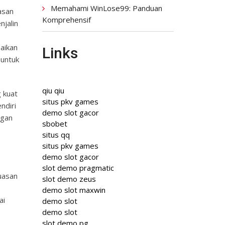
Memahami WinLose99: Panduan
asan
Komprehensif
jalin
aikan
Links
 untuk
qiu qiu
g kuat
situs pkv games
ndiri
demo slot gacor
ngan
sbobet
situs qq
situs pkv games
demo slot gacor
slot demo pragmatic
puasan
slot demo zeus
demo slot maxwin
ai
demo slot
demo slot
slot demo pg