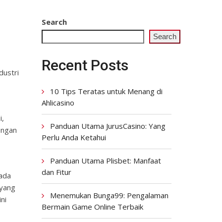
Search
Search
Recent Posts
dustri
10 Tips Teratas untuk Menang di
Ahlicasino
i,
Panduan Utama JurusCasino: Yang
engan
Perlu Anda Ketahui
Panduan Utama Plisbet: Manfaat
dan Fitur
pada
 yang
Menemukan Bunga99: Pengalaman
ni
Bermain Game Online Terbaik