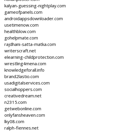
kalyan-guessing-nightplay.com
gameofpanels.com
androidappsdownloader.com
usetimenow.com
healthblow.com
gohelpmate.com
rajdhani-satta-matka.com
writerscraft.net
elearning-childprotection.com
wrestling4mena.com
knowledgeforall.info
brand2lastio.com
usadigitalservices.com
socialhoppers.com
creativedream.net
n2315.com
getwebonline.com
onlyfansheaven.com
lky08.com
ralph-fiennes.net