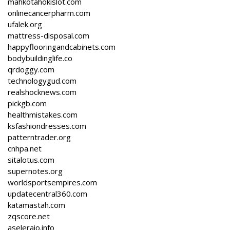
mahkotahokislot.com
onlinecancerpharm.com
ufalek.org
mattress-disposal.com
happyflooringandcabinets.com
bodybuildinglife.co
qrdoggy.com
technologygud.com
realshocknews.com
pickgb.com
healthmistakes.com
ksfashiondresses.com
patterntrader.org
cnhpa.net
sitalotus.com
supernotes.org
worldsportsempires.com
updatecentral360.com
katamastah.com
zqscore.net
aseleraio.info