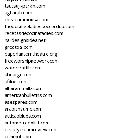
tsutsuji-parkin.com
agharab.com
cheapammousa.com
thepositiveladiessoccerclub.com
recetasdecocinafaciles.com
naildesignsidea.net
greatpai.com
paperlanterntheatre.org
freeworshipnetwork.com
watercraftllc.com
abourge.com
afiliixs.com
alharammallz.com
americanbulletins.com
asespares.com
arabianstime.com
atticabblues.com
autometropolist.com
beautycreamreview.com
coinmoh.com