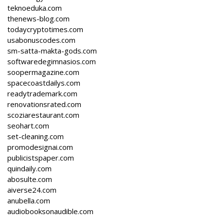
teknoeduka.com
thenews-blog.com
todaycryptotimes.com
usabonuscodes.com
sm-satta-makta-gods.com
softwaredegimnasios.com
soopermagazine.com
spacecoastdailys.com
readytrademark.com
renovationsrated.com
scoziarestaurant.com
seohart.com
set-cleaning.com
promodesignai.com
publicistspaper.com
quindaily.com
abosulte.com
aiverse24.com
anubella.com
audiobooksonaudible.com