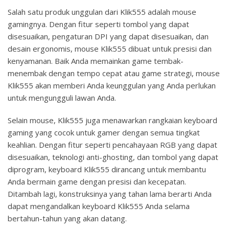
Salah satu produk unggulan dari Klik555 adalah mouse
gamingnya. Dengan fitur seperti tombol yang dapat
disesuaikan, pengaturan DPI yang dapat disesuaikan, dan
desain ergonomis, mouse Klik555 dibuat untuk presisi dan
kenyamanan. Baik Anda memainkan game tembak-
menembak dengan tempo cepat atau game strategi, mouse
Klik555 akan memberi Anda keunggulan yang Anda perlukan
untuk mengungguli lawan Anda.
Selain mouse, Klik555 juga menawarkan rangkaian keyboard
gaming yang cocok untuk gamer dengan semua tingkat
keahlian. Dengan fitur seperti pencahayaan RGB yang dapat
disesuaikan, teknologi anti-ghosting, dan tombol yang dapat
diprogram, keyboard Klik555 dirancang untuk membantu
Anda bermain game dengan presisi dan kecepatan.
Ditambah lagi, konstruksinya yang tahan lama berarti Anda
dapat mengandalkan keyboard Klik555 Anda selama
bertahun-tahun yang akan datang.