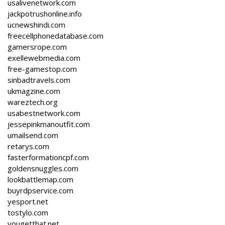
usalivenetwork.com
jackpotrushonline.info
ucnewshindi.com
freecellphonedatabase.com
gamersrope.com
exellewebmedia.com
free-gamestop.com
sinbadtravels.com
ukmagzine.com
wareztech.org
usabestnetwork.com
jessepinkmanoutfit.com
umailsend.com
retarys.com
fasterformationcpf.com
goldensnuggles.com
lookbattlemap.com
buyrdpservice.com
yesport.net
tostylo.com
yougetthat.net