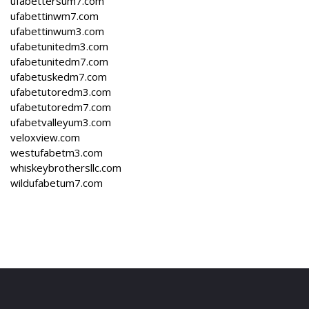
ufabettersum7.com
ufabettinwm7.com
ufabettinwum3.com
ufabetunitedm3.com
ufabetunitedm7.com
ufabetuskedm7.com
ufabetutoredm3.com
ufabetutoredm7.com
ufabetvalleyum3.com
veloxview.com
westufabetm3.com
whiskeybrothersllc.com
wildufabetum7.com