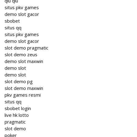
qiu qiu
situs pkv games
demo slot gacor
sbobet
situs qq
situs pkv games
demo slot gacor
slot demo pragmatic
slot demo zeus
demo slot maxwin
demo slot
demo slot
slot demo pg
slot demo maxwin
pkv games resmi
situs qq
sbobet login
live hk lotto
pragmatic
slot demo
poker