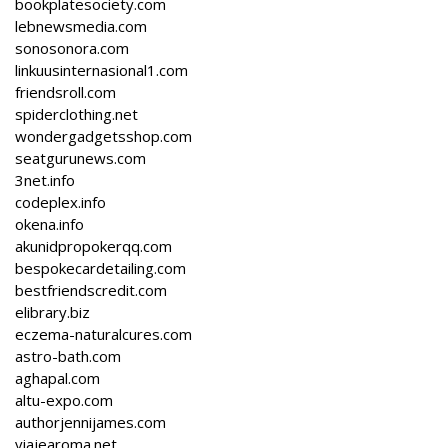
bookplatesociety.com
lebnewsmedia.com
sonosonora.com
linkuusinternasional1.com
friendsroll.com
spiderclothing.net
wondergadgetsshop.com
seatgurunews.com
3net.info
codeplex.info
okena.info
akunidpropokerqq.com
bespokecardetailing.com
bestfriendscredit.com
elibrary.biz
eczema-naturalcures.com
astro-bath.com
aghapal.com
altu-expo.com
authorjennijames.com
viajearoma.net