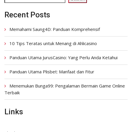
Recent Posts
Memahami Saung4D: Panduan Komprehensif
10 Tips Teratas untuk Menang di Ahlicasino
Panduan Utama JurusCasino: Yang Perlu Anda Ketahui
Panduan Utama Plisbet: Manfaat dan Fitur
Menemukan Bunga99: Pengalaman Bermain Game Online
Terbaik
Links