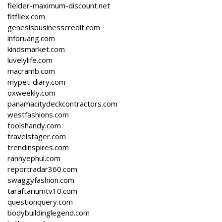
fielder-maximum-discount.net
fitfllex.com
genesisbusinesscredit.com
inforuang.com
kindsmarket.com
luvelylife.com
macramb.com
mypet-diary.com
oxweekly.com
panamacitydeckcontractors.com
westfashions.com
toolshandy.com
travelstager.com
trendinspires.com
rannyephul.com
reportradar360.com
swaggyfashion.com
taraftariumtv10.com
questionquery.com
bodybuildinglegend.com