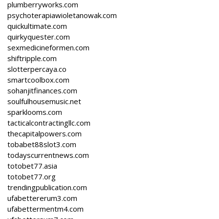
plumberryworks.com
psychoterapiawioletanowak.com
quickultimate.com
quirkyquester.com
sexmedicineformen.com
shiftripple.com
slotterpercaya.co
smartcoolbox.com
sohanjitfinances.com
soulfulhousemusic.net
sparklooms.com
tacticalcontractingllc.com
thecapitalpowers.com
tobabet88slot3.com
todayscurrentnews.com
totobet77.asia
totobet77.org
trendingpublication.com
ufabettererum3.com
ufabettermentm4.com