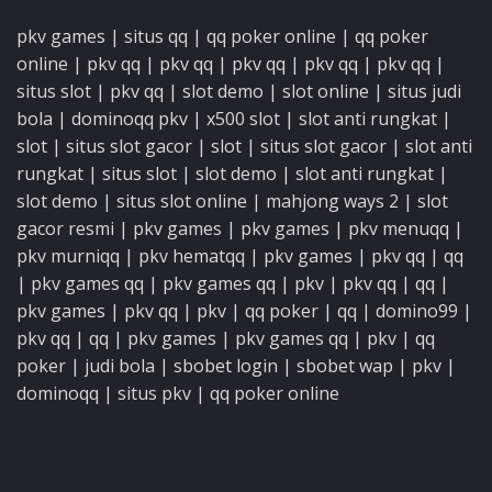
pkv games
|
situs qq
|
qq poker online
|
qq poker
online
|
pkv qq
|
pkv qq
|
pkv qq
|
pkv qq
|
pkv qq
|
situs slot
|
pkv qq
|
slot demo
|
slot online
|
situs judi
bola
|
dominoqq pkv
|
x500 slot
|
slot anti rungkat
|
slot
|
situs slot gacor
|
slot
|
situs slot gacor
|
slot anti
rungkat
|
situs slot
|
slot demo
|
slot anti rungkat
|
slot demo
|
situs slot online
|
mahjong ways 2
|
slot
gacor resmi
|
pkv games
|
pkv games
|
pkv menuqq
|
pkv murniqq
|
pkv hematqq
|
pkv games
|
pkv qq
|
qq
|
pkv games qq
|
pkv games qq
|
pkv
|
pkv qq
|
qq
|
pkv games
|
pkv qq
|
pkv
|
qq poker
|
qq
|
domino99
|
pkv qq
|
qq
|
pkv games
|
pkv games qq
|
pkv
|
qq
poker
|
judi bola
|
sbobet login
|
sbobet wap
|
pkv
|
dominoqq
|
situs pkv
|
qq poker online