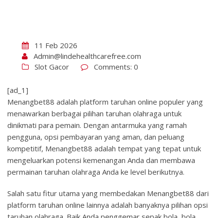
11 Feb 2026
Admin@lindehealthcarefree.com
Slot Gacor
Comments: 0
[ad_1]
Menangbet88 adalah platform taruhan online populer yang
menawarkan berbagai pilihan taruhan olahraga untuk
dinikmati para pemain. Dengan antarmuka yang ramah
pengguna, opsi pembayaran yang aman, dan peluang
kompetitif, Menangbet88 adalah tempat yang tepat untuk
mengeluarkan potensi kemenangan Anda dan membawa
permainan taruhan olahraga Anda ke level berikutnya.
Salah satu fitur utama yang membedakan Menangbet88 dari
platform taruhan online lainnya adalah banyaknya pilihan opsi
taruhan olahraga. Baik Anda penggemar sepak bola, bola