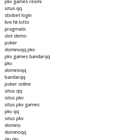
pkv games resmi
situs qq
sbobet login
live hk lotto
pragmatic
slot demo
poker
dominoqq pkv
pkv games bandarqq
pkv
dominoqq
bandarqq
poker online
situs qq
situs pkv
situs pkv games
pkv qq
situs pkv
domino
dominoqq
qiu qiu