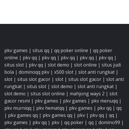
pkv games
|
situs qq
|
qq poker online
|
qq poker
online
|
pkv qq
|
pkv qq
|
pkv qq
|
pkv qq
|
pkv qq
|
situs slot
|
pkv qq
|
slot demo
|
slot online
|
situs judi
bola
|
dominoqq pkv
|
x500 slot
|
slot anti rungkat
|
slot
|
situs slot gacor
|
slot
|
situs slot gacor
|
slot anti
rungkat
|
situs slot
|
slot demo
|
slot anti rungkat
|
slot demo
|
situs slot online
|
mahjong ways 2
|
slot
gacor resmi
|
pkv games
|
pkv games
|
pkv menuqq
|
pkv murniqq
|
pkv hematqq
|
pkv games
|
pkv qq
|
qq
|
pkv games qq
|
pkv games qq
|
pkv
|
pkv qq
|
qq
|
pkv games
|
pkv qq
|
pkv
|
qq poker
|
qq
|
domino99
|