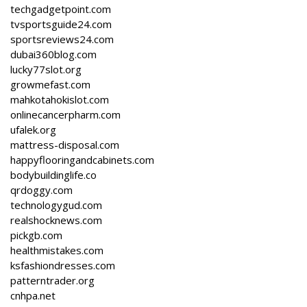
techgadgetpoint.com
tvsportsguide24.com
sportsreviews24.com
dubai360blog.com
lucky77slot.org
growmefast.com
mahkotahokislot.com
onlinecancerpharm.com
ufalek.org
mattress-disposal.com
happyflooringandcabinets.com
bodybuildinglife.co
qrdoggy.com
technologygud.com
realshocknews.com
pickgb.com
healthmistakes.com
ksfashiondresses.com
patterntrader.org
cnhpa.net