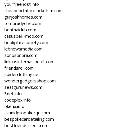
yourfreehost.info
cheapnorthfacejacketsm.com
gurjoshhomes.com
tombradydiet.com
bonthaiclub.com
casusbelli-mod.com
bookplatesociety.com
lebnewsmedia.com
sonosonora.com
linkuusinternasional1.com
friendsroll.com
spiderclothing.net
wondergadgetsshop.com
seatgurunews.com
3net.info
codeplex.info
okena.info
akunidpropokerqq.com
bespokecardetailing.com
bestfriendscredit.com