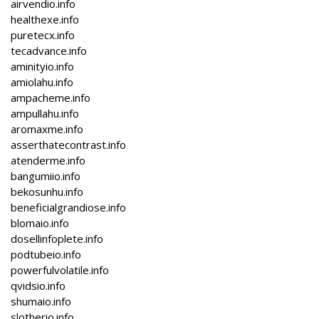
airvendio.info
healthexe.info
puretecx.info
tecadvance.info
aminityio.info
amiolahu.info
ampacheme.info
ampullahu.info
aromaxme.info
asserthatecontrast.info
atenderme.info
bangumiio.info
bekosunhu.info
beneficialgrandiose.info
blomaio.info
dosellinfoplete.info
podtubeio.info
powerfulvolatile.info
qvidsio.info
shumaio.info
slotherio.info