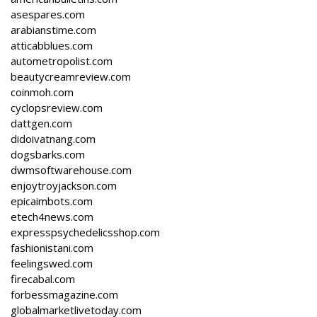
asespares.com
arabianstime.com
atticabblues.com
autometropolist.com
beautycreamreview.com
coinmoh.com
cyclopsreview.com
dattgen.com
didoivatnang.com
dogsbarks.com
dwmsoftwarehouse.com
enjoytroyjackson.com
epicaimbots.com
etech4news.com
expresspsychedelicsshop.com
fashionistani.com
feelingswed.com
firecabal.com
forbessmagazine.com
globalmarketlivetoday.com