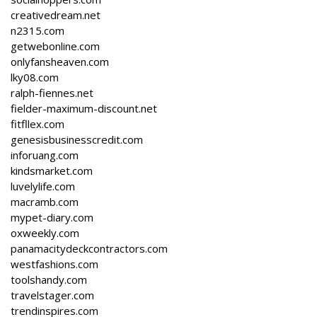
creativedream.net
n2315.com
getwebonline.com
onlyfansheaven.com
lky08.com
ralph-fiennes.net
fielder-maximum-discount.net
fitfllex.com
genesisbusinesscredit.com
inforuang.com
kindsmarket.com
luvelylife.com
macramb.com
mypet-diary.com
oxweekly.com
panamacitydeckcontractors.com
westfashions.com
toolshandy.com
travelstager.com
trendinspires.com