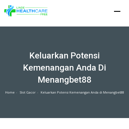
Skip
to
content
Keluarkan Potensi
Kemenangan Anda Di
Menangbet88
Home
Slot Gacor
Keluarkan Potensi Kemenangan Anda di Menangbet88