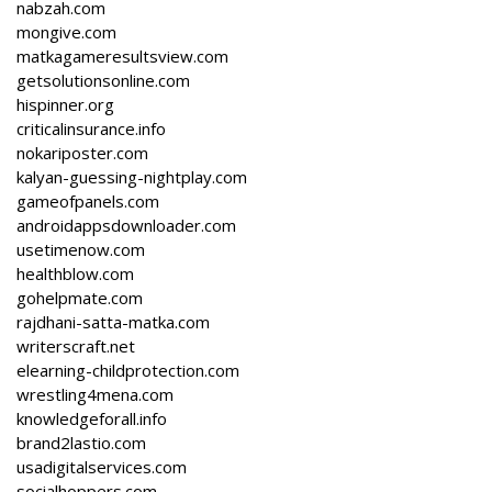
nabzah.com
mongive.com
matkagameresultsview.com
getsolutionsonline.com
hispinner.org
criticalinsurance.info
nokariposter.com
kalyan-guessing-nightplay.com
gameofpanels.com
androidappsdownloader.com
usetimenow.com
healthblow.com
gohelpmate.com
rajdhani-satta-matka.com
writerscraft.net
elearning-childprotection.com
wrestling4mena.com
knowledgeforall.info
brand2lastio.com
usadigitalservices.com
socialhoppers.com