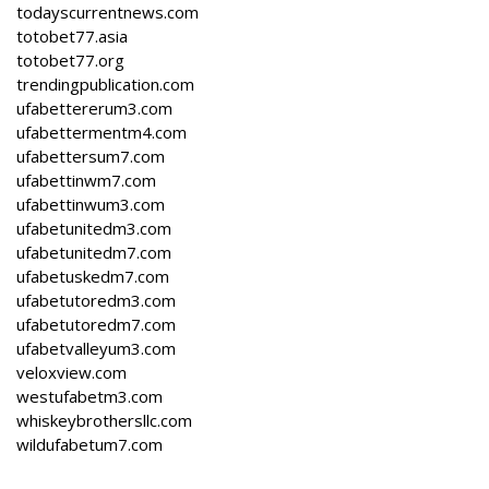
todayscurrentnews.com
totobet77.asia
totobet77.org
trendingpublication.com
ufabettererum3.com
ufabettermentm4.com
ufabettersum7.com
ufabettinwm7.com
ufabettinwum3.com
ufabetunitedm3.com
ufabetunitedm7.com
ufabetuskedm7.com
ufabetutoredm3.com
ufabetutoredm7.com
ufabetvalleyum3.com
veloxview.com
westufabetm3.com
whiskeybrothersllc.com
wildufabetum7.com