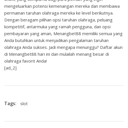
mengeluarkan potensi kemenangan mereka dan membawa
permainan taruhan olahraga mereka ke level berikutnya.
Dengan beragam pilihan opsi taruhan olahraga, peluang
kompetitif, antarmuka yang ramah pengguna, dan opsi
pembayaran yang aman, Menangbet88 memiliki semua yang
Anda butuhkan untuk menjadikan pengalaman taruhan
olahraga Anda sukses. Jadi mengapa menunggu? Daftar akun
di Menangbet88 hari ini dan mulailah menang besar di
olahraga favorit Anda!
[ad_2]
Tags:
slot