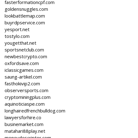
fasterformationcpf.com
goldensnuggles.com
lookbattlemap.com
buyrdpservice.com
yesport.net
tostylo.com
yougetthat.net
sportsnetclub.com
newbestcrypto.com
oxfordsave.com
iclassicgames.com
saung-artikel.com
fasthokivip2.com
observersports.com
cryptominingplus.com
aquinoticiaspe.com
longhairedfrenchbulldog.com
lawyersforhire.co
businemarket.com
matahari88play.net
moneydescriptor.com