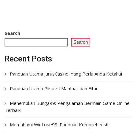
Search
Search
Recent Posts
Panduan Utama JurusCasino: Yang Perlu Anda Ketahui
Panduan Utama Plisbet: Manfaat dan Fitur
Menemukan Bunga99: Pengalaman Bermain Game Online
Terbaik
Memahami WinLose99: Panduan Komprehensif