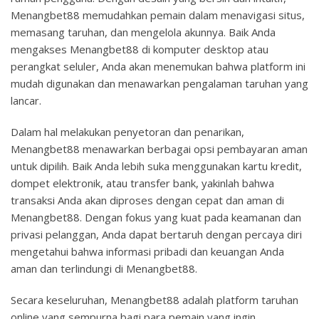
Menangbet88 memudahkan pemain dalam menavigasi situs,
memasang taruhan, dan mengelola akunnya. Baik Anda
mengakses Menangbet88 di komputer desktop atau
perangkat seluler, Anda akan menemukan bahwa platform ini
mudah digunakan dan menawarkan pengalaman taruhan yang
lancar.
Dalam hal melakukan penyetoran dan penarikan,
Menangbet88 menawarkan berbagai opsi pembayaran aman
untuk dipilih. Baik Anda lebih suka menggunakan kartu kredit,
dompet elektronik, atau transfer bank, yakinlah bahwa
transaksi Anda akan diproses dengan cepat dan aman di
Menangbet88. Dengan fokus yang kuat pada keamanan dan
privasi pelanggan, Anda dapat bertaruh dengan percaya diri
mengetahui bahwa informasi pribadi dan keuangan Anda
aman dan terlindungi di Menangbet88.
Secara keseluruhan, Menangbet88 adalah platform taruhan
online yang sempurna bagi para pemain yang ingin