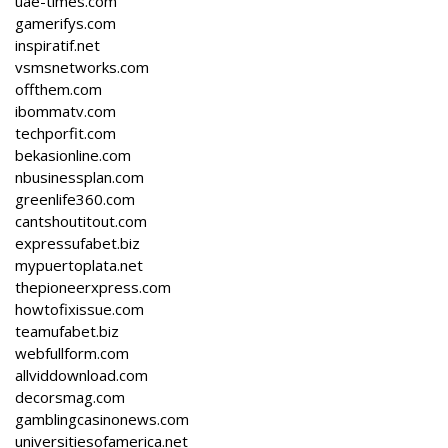
uae-times.com
gamerifys.com
inspiratif.net
vsmsnetworks.com
offthem.com
ibommatv.com
techporfit.com
bekasionline.com
nbusinessplan.com
greenlife360.com
cantshoutitout.com
expressufabet.biz
mypuertoplata.net
thepioneerxpress.com
howtofixissue.com
teamufabet.biz
webfullform.com
allviddownload.com
decorsmag.com
gamblingcasinonews.com
universitiesofamerica.net