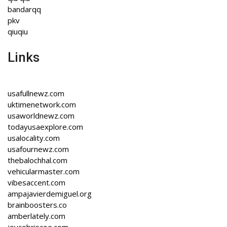
bandarqq
pkv
qiuqiu
Links
usafullnewz.com
uktimenetwork.com
usaworldnewz.com
todayusaexplore.com
usalocality.com
usafournewz.com
thebalochhal.com
vehicularmaster.com
vibesaccent.com
ampajavierdemiguel.org
brainboosters.co
amberlately.com