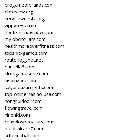
progameofbrands.com
qbreview.org
servicewueste.org
zippyrevs.com
matkanumbernow.com
myjobcirculars.com
healthmoreoverfitness.com
topslotxgames.com
routerloggnet.net
dantella6.com
slotsgamesone.com
hispinzone.com
kalyanbazarnights.com
top-online-casino-usa.com
honghuidoor.com
flowingtravel.com
nineniki.com
brandiospecialists.com
medicalcare7.com
adtennaball.com