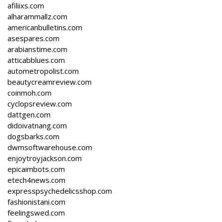
afiliixs.com
alharammallz.com
americanbulletins.com
asespares.com
arabianstime.com
atticabblues.com
autometropolist.com
beautycreamreview.com
coinmoh.com
cyclopsreview.com
dattgen.com
didoivatnang.com
dogsbarks.com
dwmsoftwarehouse.com
enjoytroyjackson.com
epicaimbots.com
etech4news.com
expresspsychedelicsshop.com
fashionistani.com
feelingswed.com