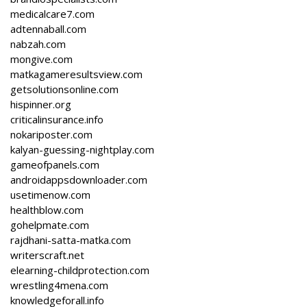
medicalcare7.com
adtennaball.com
nabzah.com
mongive.com
matkagameresultsview.com
getsolutionsonline.com
hispinner.org
criticalinsurance.info
nokariposter.com
kalyan-guessing-nightplay.com
gameofpanels.com
androidappsdownloader.com
usetimenow.com
healthblow.com
gohelpmate.com
rajdhani-satta-matka.com
writerscraft.net
elearning-childprotection.com
wrestling4mena.com
knowledgeforall.info