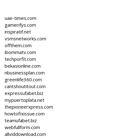
uae-times.com
gamerifys.com
inspiratif.net
vsmsnetworks.com
offthem.com
ibommatv.com
techporfit.com
bekasionline.com
nbusinessplan.com
greenlife360.com
cantshoutitout.com
expressufabet.biz
mypuertoplata.net
thepioneerxpress.com
howtofixissue.com
teamufabet.biz
webfullform.com
allviddownload.com