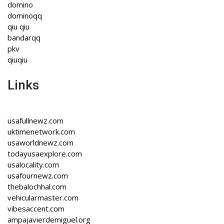
domino
dominoqq
qiu qiu
bandarqq
pkv
qiuqiu
Links
usafullnewz.com
uktimenetwork.com
usaworldnewz.com
todayusaexplore.com
usalocality.com
usafournewz.com
thebalochhal.com
vehicularmaster.com
vibesaccent.com
ampajavierdemiguel.org