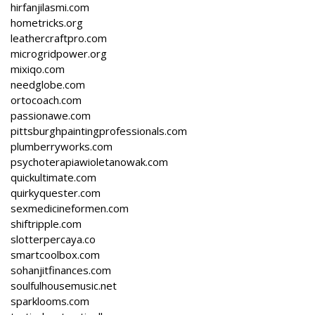
hirfanjilasmi.com
hometricks.org
leathercraftpro.com
microgridpower.org
mixiqo.com
needglobe.com
ortocoach.com
passionawe.com
pittsburghpaintingprofessionals.com
plumberryworks.com
psychoterapiawioletanowak.com
quickultimate.com
quirkyquester.com
sexmedicineformen.com
shiftripple.com
slotterpercaya.co
smartcoolbox.com
sohanjitfinances.com
soulfulhousemusic.net
sparklooms.com