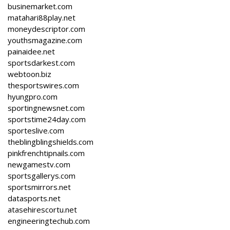
businemarket.com
matahari88play.net
moneydescriptor.com
youthsmagazine.com
painaidee.net
sportsdarkest.com
webtoon.biz
thesportswires.com
hyungpro.com
sportingnewsnet.com
sportstime24day.com
sporteslive.com
theblingblingshields.com
pinkfrenchtipnails.com
newgamestv.com
sportsgallerys.com
sportsmirrors.net
datasports.net
atasehirescortu.net
engineeringtechub.com