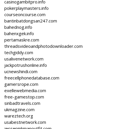
casinogambitpro.info
pokerplaymasters.info
courseoncourse.com
bantinbatdongsan247.com
bahednog.info
bahenxgek.info
pertamaskre.com
threadsvideoandphotodownloader.com
techgiddy.com
usalivenetwork.com
jackpotrushonline.info
ucnewshindi.com
freecellphonedatabase.com
gamersrope.com
exellewebmedia.com
free-gamestop.com
sinbadtravels.com
ukmagzine.com
wareztech.org
usabestnetwork.com
jessepinkmanoutfit.com