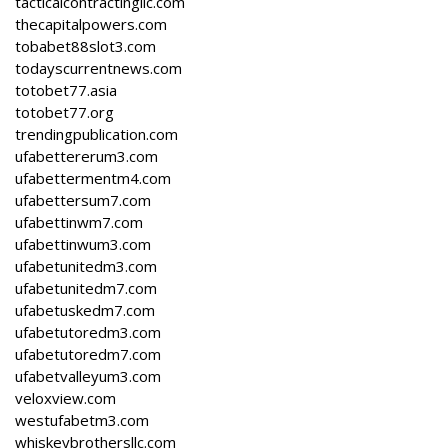
tacticalcontractingllc.com
thecapitalpowers.com
tobabet88slot3.com
todayscurrentnews.com
totobet77.asia
totobet77.org
trendingpublication.com
ufabettererum3.com
ufabettermentm4.com
ufabettersum7.com
ufabettinwm7.com
ufabettinwum3.com
ufabetunitedm3.com
ufabetunitedm7.com
ufabetuskedm7.com
ufabetutoredm3.com
ufabetutoredm7.com
ufabetvalleyum3.com
veloxview.com
westufabetm3.com
whiskeybrothersllc.com