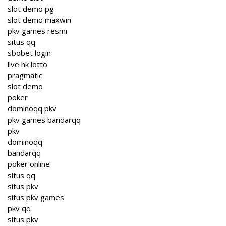
slot demo pg
slot demo maxwin
pkv games resmi
situs qq
sbobet login
live hk lotto
pragmatic
slot demo
poker
dominoqq pkv
pkv games bandarqq
pkv
dominoqq
bandarqq
poker online
situs qq
situs pkv
situs pkv games
pkv qq
situs pkv