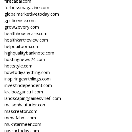
firecabal.com
forbessmagazine.com
globalmarketlivetoday.com
gpl-license.com
grow2every.com
healthhousecare.com
healthkartreview.com
helpquitporn.com
highqualitybanknote.com
hostingnews24.com
hottstyle.com
howtodiyanything.com
inspiringearthlings.com
investindependent.com
kralbozguncu1.com
landscapinggainesvillefl.com
maisonhauturier.com
mascreator.com
menafahmi.com
mukhtarmeer.com
nascartoday.com