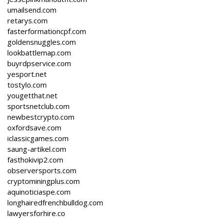
umailsend.com
retarys.com
fasterformationcpf.com
goldensnuggles.com
lookbattlemap.com
buyrdpservice.com
yesport.net
tostylo.com
yougetthat.net
sportsnetclub.com
newbestcrypto.com
oxfordsave.com
iclassicgames.com
saung-artikel.com
fasthokivip2.com
observersports.com
cryptominingplus.com
aquinoticiaspe.com
longhairedfrenchbulldog.com
lawyersforhire.co