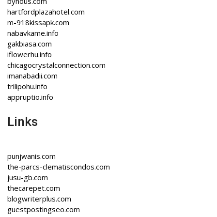
byhous.com
hartfordplazahotel.com
m-918kissapk.com
nabavkame.info
gakbiasa.com
iflowerhu.info
chicagocrystalconnection.com
imanabadii.com
trilipohu.info
appruptio.info
Links
punjwanis.com
the-parcs-clematiscondos.com
jusu-gb.com
thecarepet.com
blogwriterplus.com
guestpostingseo.com