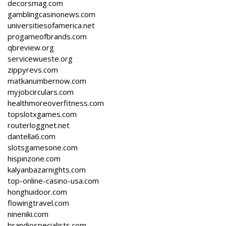
decorsmag.com
gamblingcasinonews.com
universitiesofamerica.net
progameofbrands.com
qbreview.org
servicewueste.org
zippyrevs.com
matkanumbernow.com
myjobcirculars.com
healthmoreoverfitness.com
topslotxgames.com
routerloggnet.net
dantella6.com
slotsgamesone.com
hispinzone.com
kalyanbazarnights.com
top-online-casino-usa.com
honghuidoor.com
flowingtravel.com
nineniki.com
brandiospecialists.com