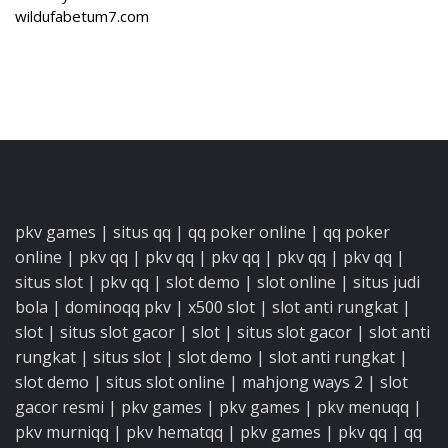
wildufabetum7.com
pkv games
|
situs qq
|
qq poker online
|
qq poker
online
|
pkv qq
|
pkv qq
|
pkv qq
|
pkv qq
|
pkv qq
|
situs slot
|
pkv qq
|
slot demo
|
slot online
|
situs judi
bola
|
dominoqq pkv
|
x500 slot
|
slot anti rungkat
|
slot
|
situs slot gacor
|
slot
|
situs slot gacor
|
slot anti
rungkat
|
situs slot
|
slot demo
|
slot anti rungkat
|
slot demo
|
situs slot online
|
mahjong ways 2
|
slot
gacor resmi
|
pkv games
|
pkv games
|
pkv menuqq
|
pkv murniqq
|
pkv hematqq
|
pkv games
|
pkv qq
|
qq