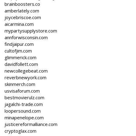
brainboosters.co
amberlately.com
joycebriscoe.com
aicarmina.com
mypartysupplystore.com
annforwisconsin.com
findjaipur.com
cultofjim.com
glimmerick.com
davidfollett.com
newcollegebeat.com
reverbnewyork.com
skinmerch.com
usvisaforum.com
bestmovierulz.com
jagalchi-trade.com
loopersound.com
minapenelope.com
justicereformalliance.com
cryptoglax.com