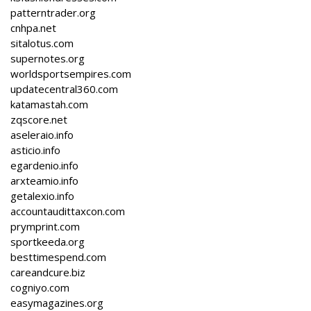
patterntrader.org
cnhpa.net
sitalotus.com
supernotes.org
worldsportsempires.com
updatecentral360.com
katamastah.com
zqscore.net
aseleraio.info
asticio.info
egardenio.info
arxteamio.info
getalexio.info
accountaudittaxcon.com
prymprint.com
sportkeeda.org
besttimespend.com
careandcure.biz
cogniyo.com
easymagazines.org