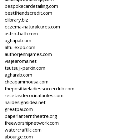
bespokecardetailing.com
bestfriendscredit.com
elibrary.biz
eczema-naturalcures.com
astro-bath.com
aghapal.com
altu-expo.com
authorjennijames.com
viajearoma.net
tsutsuji-parkin.com
agharab.com
cheapammousa.com
thepositiveladiessoccerclub.com
recetasdecocinafaciles.com
naildesignsidea.net
greatpai.com
paperlanterntheatre.org
freeworshipnetwork.com
watercraftllc.com
abourge.com