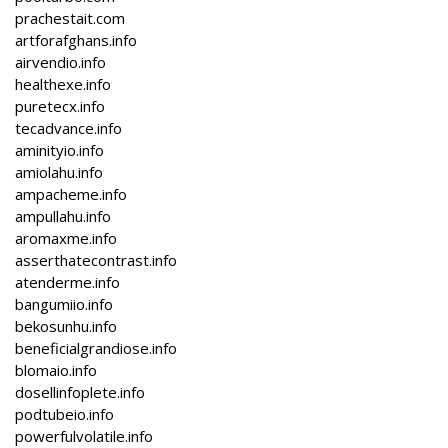
prachestait.com
artforafghans.info
airvendio.info
healthexe.info
puretecx.info
tecadvance.info
aminityio.info
amiolahu.info
ampacheme.info
ampullahu.info
aromaxme.info
asserthatecontrast.info
atenderme.info
bangumiio.info
bekosunhu.info
beneficialgrandiose.info
blomaio.info
dosellinfoplete.info
podtubeio.info
powerfulvolatile.info