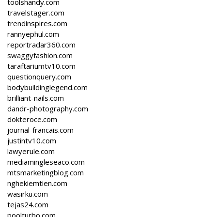
toolshandy.com
travelstager.com
trendinspires.com
rannyephul.com
reportradar360.com
swaggyfashion.com
taraftariumtv10.com
questionquery.com
bodybuildinglegend.com
brilliant-nails.com
dandr-photography.com
dokteroce.com
journal-francais.com
justintv10.com
lawyerule.com
mediamingleseaco.com
mtsmarketingblog.com
nghekiemtien.com
wasirku.com
tejas24.com
poolturbo.com