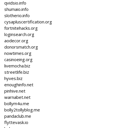
qvidsio.info
shumaio.info
slotherio.info
cysapluscertification.org
fortnitehacks.org
loginsearch.org
aodecor.org
donorsmatch.org
nowtimes.org
casinoeing.org
livemocha.biz
streetlife.biz
hyves.biz
enoughinfo.net
pinhive.net
warnabet.net
bollym4u.me
bolly2tollyblog.me
pandaclub.me
flyttevask.io