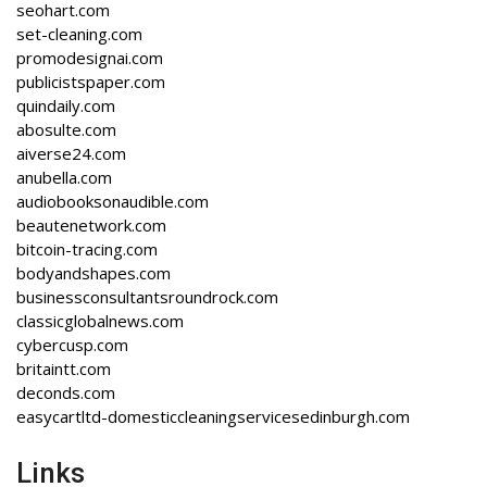
seohart.com
set-cleaning.com
promodesignai.com
publicistspaper.com
quindaily.com
abosulte.com
aiverse24.com
anubella.com
audiobooksonaudible.com
beautenetwork.com
bitcoin-tracing.com
bodyandshapes.com
businessconsultantsroundrock.com
classicglobalnews.com
cybercusp.com
britaintt.com
deconds.com
easycartltd-domesticcleaningservicesedinburgh.com
Links