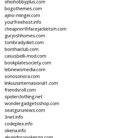
ohiohobbyplus.com
bogothemes.com
ajino-mingei.com
yourfreehost.info
cheapnorthfacejacketsm.com
gurjoshhomes.com
tombradydiet.com
bonthaiclub.com
casusbelli-mod.com
bookplatesociety.com
lebnewsmedia.com
sonosonora.com
linkuusinternasional1.com
friendsroll.com
spiderclothing.net
wondergadgetsshop.com
seatgurunews.com
3net.info
codeplex.info
okena.info
akunidpropokerqq.com