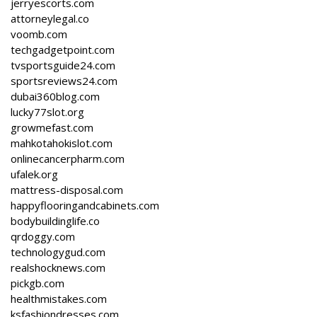
jerryescorts.com
attorneylegal.co
voomb.com
techgadgetpoint.com
tvsportsguide24.com
sportsreviews24.com
dubai360blog.com
lucky77slot.org
growmefast.com
mahkotahokislot.com
onlinecancerpharm.com
ufalek.org
mattress-disposal.com
happyflooringandcabinets.com
bodybuildinglife.co
qrdoggy.com
technologygud.com
realshocknews.com
pickgb.com
healthmistakes.com
ksfashiondresses.com