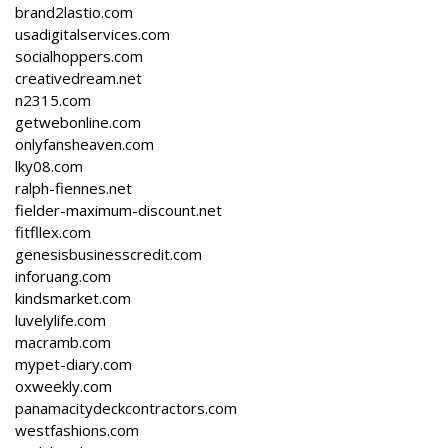
brand2lastio.com
usadigitalservices.com
socialhoppers.com
creativedream.net
n2315.com
getwebonline.com
onlyfansheaven.com
lky08.com
ralph-fiennes.net
fielder-maximum-discount.net
fitfllex.com
genesisbusinesscredit.com
inforuang.com
kindsmarket.com
luvelylife.com
macramb.com
mypet-diary.com
oxweekly.com
panamacitydeckcontractors.com
westfashions.com