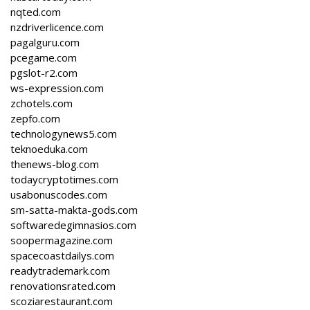
nqted.com
nzdriverlicence.com
pagalguru.com
pcegame.com
pgslot-r2.com
ws-expression.com
zchotels.com
zepfo.com
technologynews5.com
teknoeduka.com
thenews-blog.com
todaycryptotimes.com
usabonuscodes.com
sm-satta-makta-gods.com
softwaredegimnasios.com
soopermagazine.com
spacecoastdailys.com
readytrademark.com
renovationsrated.com
scoziarestaurant.com