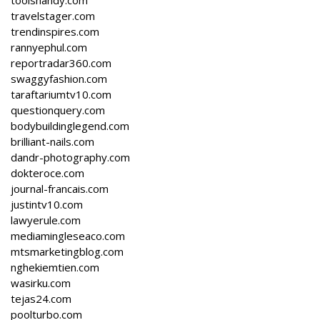
travelstager.com
trendinspires.com
rannyephul.com
reportradar360.com
swaggyfashion.com
taraftariumtv10.com
questionquery.com
bodybuildinglegend.com
brilliant-nails.com
dandr-photography.com
dokteroce.com
journal-francais.com
justintv10.com
lawyerule.com
mediamingleseaco.com
mtsmarketingblog.com
nghekiemtien.com
wasirku.com
tejas24.com
poolturbo.com