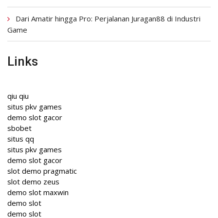
Dari Amatir hingga Pro: Perjalanan Juragan88 di Industri
Game
Links
qiu qiu
situs pkv games
demo slot gacor
sbobet
situs qq
situs pkv games
demo slot gacor
slot demo pragmatic
slot demo zeus
demo slot maxwin
demo slot
demo slot