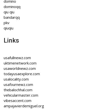
domino
dominoqq
qiu qiu
bandarqq
pkv
qiuqiu
Links
usafullnewz.com
uktimenetwork.com
usaworldnewz.com
todayusaexplore.com
usalocality.com
usafournewz.com
thebalochhal.com
vehicularmaster.com
vibesaccent.com
ampajavierdemiguel.org