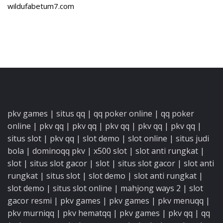
wildufabetum7.com
pkv games
|
situs qq
|
qq poker online
|
qq poker
online
|
pkv qq
|
pkv qq
|
pkv qq
|
pkv qq
|
pkv qq
|
situs slot
|
pkv qq
|
slot demo
|
slot online
|
situs judi
bola
|
dominoqq pkv
|
x500 slot
|
slot anti rungkat
|
slot
|
situs slot gacor
|
slot
|
situs slot gacor
|
slot anti
rungkat
|
situs slot
|
slot demo
|
slot anti rungkat
|
slot demo
|
situs slot online
|
mahjong ways 2
|
slot
gacor resmi
|
pkv games
|
pkv games
|
pkv menuqq
|
pkv murniqq
|
pkv hematqq
|
pkv games
|
pkv qq
|
qq