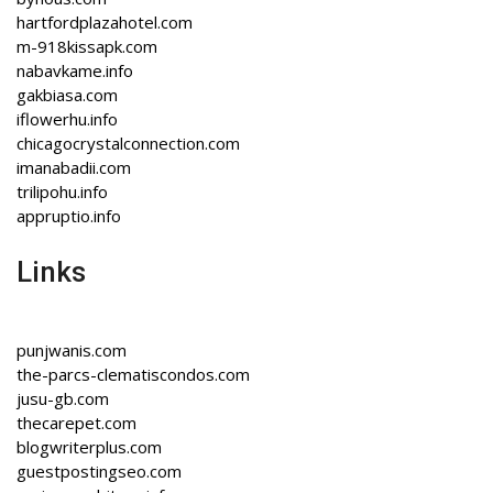
hartfordplazahotel.com
m-918kissapk.com
nabavkame.info
gakbiasa.com
iflowerhu.info
chicagocrystalconnection.com
imanabadii.com
trilipohu.info
appruptio.info
Links
punjwanis.com
the-parcs-clematiscondos.com
jusu-gb.com
thecarepet.com
blogwriterplus.com
guestpostingseo.com