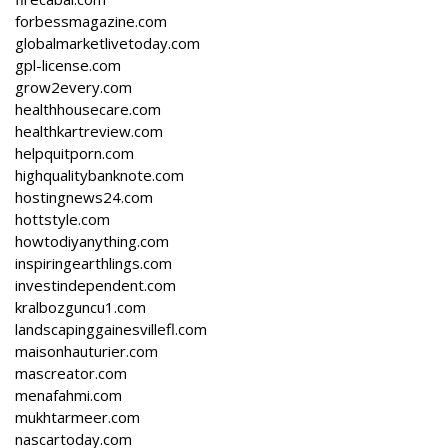
forbessmagazine.com
globalmarketlivetoday.com
gpl-license.com
grow2every.com
healthhousecare.com
healthkartreview.com
helpquitporn.com
highqualitybanknote.com
hostingnews24.com
hottstyle.com
howtodiyanything.com
inspiringearthlings.com
investindependent.com
kralbozguncu1.com
landscapinggainesvillefl.com
maisonhauturier.com
mascreator.com
menafahmi.com
mukhtarmeer.com
nascartoday.com