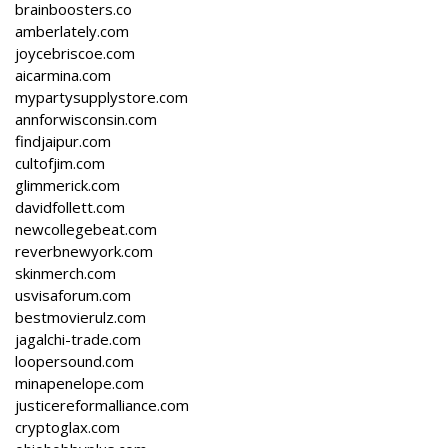
brainboosters.co
amberlately.com
joycebriscoe.com
aicarmina.com
mypartysupplystore.com
annforwisconsin.com
findjaipur.com
cultofjim.com
glimmerick.com
davidfollett.com
newcollegebeat.com
reverbnewyork.com
skinmerch.com
usvisaforum.com
bestmovierulz.com
jagalchi-trade.com
loopersound.com
minapenelope.com
justicereformalliance.com
cryptoglax.com