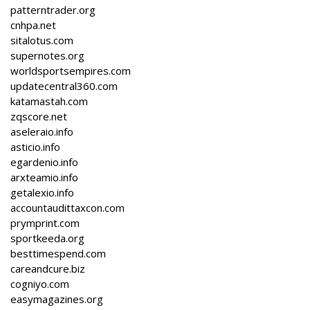
patterntrader.org
cnhpa.net
sitalotus.com
supernotes.org
worldsportsempires.com
updatecentral360.com
katamastah.com
zqscore.net
aseleraio.info
asticio.info
egardenio.info
arxteamio.info
getalexio.info
accountaudittaxcon.com
prymprint.com
sportkeeda.org
besttimespend.com
careandcure.biz
cogniyo.com
easymagazines.org