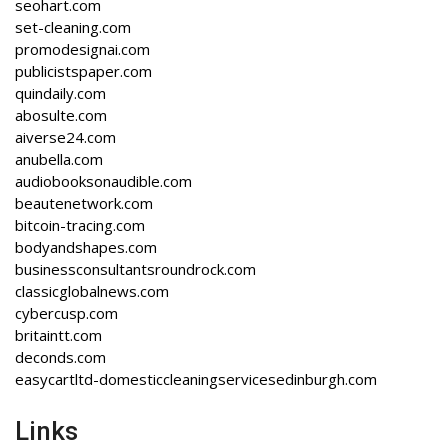
seohart.com
set-cleaning.com
promodesignai.com
publicistspaper.com
quindaily.com
abosulte.com
aiverse24.com
anubella.com
audiobooksonaudible.com
beautenetwork.com
bitcoin-tracing.com
bodyandshapes.com
businessconsultantsroundrock.com
classicglobalnews.com
cybercusp.com
britaintt.com
deconds.com
easycartltd-domesticcleaningservicesedinburgh.com
Links