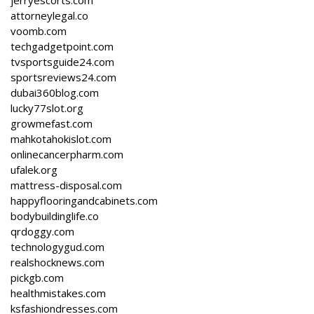
jerryescorts.com
attorneylegal.co
voomb.com
techgadgetpoint.com
tvsportsguide24.com
sportsreviews24.com
dubai360blog.com
lucky77slot.org
growmefast.com
mahkotahokislot.com
onlinecancerpharm.com
ufalek.org
mattress-disposal.com
happyflooringandcabinets.com
bodybuildinglife.co
qrdoggy.com
technologygud.com
realshocknews.com
pickgb.com
healthmistakes.com
ksfashiondresses.com