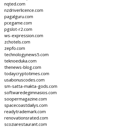
nqted.com
nzdriverlicence.com
pagalguru.com
pcegame.com
pgslot-r2.com
ws-expression.com
zchotels.com
zepfo.com
technologynews5.com
teknoeduka.com
thenews-blog.com
todaycryptotimes.com
usabonuscodes.com
sm-satta-makta-gods.com
softwaredegimnasios.com
soopermagazine.com
spacecoastdailys.com
readytrademark.com
renovationsrated.com
scoziarestaurant.com