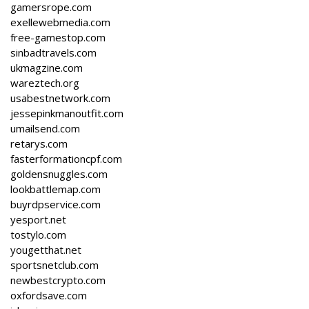
gamersrope.com
exellewebmedia.com
free-gamestop.com
sinbadtravels.com
ukmagzine.com
wareztech.org
usabestnetwork.com
jessepinkmanoutfit.com
umailsend.com
retarys.com
fasterformationcpf.com
goldensnuggles.com
lookbattlemap.com
buyrdpservice.com
yesport.net
tostylo.com
yougetthat.net
sportsnetclub.com
newbestcrypto.com
oxfordsave.com