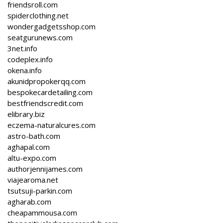
friendsroll.com
spiderclothing.net
wondergadgetsshop.com
seatgurunews.com
3net.info
codeplex.info
okena.info
akunidpropokerqq.com
bespokecardetailing.com
bestfriendscredit.com
elibrary.biz
eczema-naturalcures.com
astro-bath.com
aghapal.com
altu-expo.com
authorjennijames.com
viajearoma.net
tsutsuji-parkin.com
agharab.com
cheapammousa.com