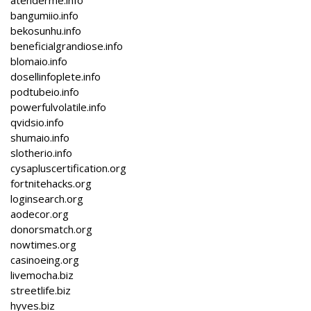
bangumiio.info
bekosunhu.info
beneficialgrandiose.info
blomaio.info
dosellinfoplete.info
podtubeio.info
powerfulvolatile.info
qvidsio.info
shumaio.info
slotherio.info
cysapluscertification.org
fortnitehacks.org
loginsearch.org
aodecor.org
donorsmatch.org
nowtimes.org
casinoeing.org
livemocha.biz
streetlife.biz
hyves.biz