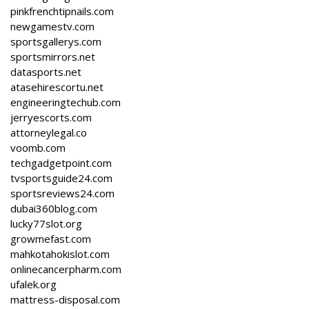
pinkfrenchtipnails.com
newgamestv.com
sportsgallerys.com
sportsmirrors.net
datasports.net
atasehirescortu.net
engineeringtechub.com
jerryescorts.com
attorneylegal.co
voomb.com
techgadgetpoint.com
tvsportsguide24.com
sportsreviews24.com
dubai360blog.com
lucky77slot.org
growmefast.com
mahkotahokislot.com
onlinecancerpharm.com
ufalek.org
mattress-disposal.com