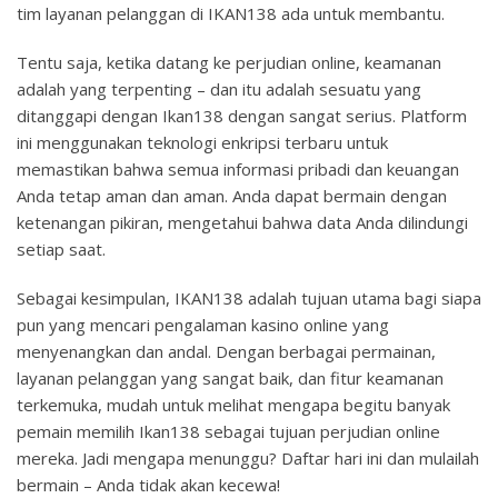
tim layanan pelanggan di IKAN138 ada untuk membantu.
Tentu saja, ketika datang ke perjudian online, keamanan
adalah yang terpenting – dan itu adalah sesuatu yang
ditanggapi dengan Ikan138 dengan sangat serius. Platform
ini menggunakan teknologi enkripsi terbaru untuk
memastikan bahwa semua informasi pribadi dan keuangan
Anda tetap aman dan aman. Anda dapat bermain dengan
ketenangan pikiran, mengetahui bahwa data Anda dilindungi
setiap saat.
Sebagai kesimpulan, IKAN138 adalah tujuan utama bagi siapa
pun yang mencari pengalaman kasino online yang
menyenangkan dan andal. Dengan berbagai permainan,
layanan pelanggan yang sangat baik, dan fitur keamanan
terkemuka, mudah untuk melihat mengapa begitu banyak
pemain memilih Ikan138 sebagai tujuan perjudian online
mereka. Jadi mengapa menunggu? Daftar hari ini dan mulailah
bermain – Anda tidak akan kecewa!