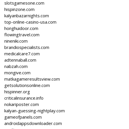
slotsgamesone.com
hispinzone.com
kalyanbazarnights.com
top-online-casino-usa.com
honghuidoor.com
flowingtravel.com
nineniki.com
brandiospecialists.com
medicalcare7.com
adtennaball.com
nabzah.com
mongive.com
matkagameresultsview.com
getsolutionsonline.com
hispinner.org
criticalinsurance.info
nokariposter.com
kalyan-guessing-nightplay.com
gameofpanels.com
androidappsdownloader.com