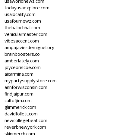
usaworldnewz.com
todayusaexplore.com
usalocality.com
usafournewz.com
thebalochhal.com
vehicularmaster.com
vibesaccent.com
ampajavierdemiguel.org
brainboosters.co
amberlately.com
joycebriscoe.com
aicarmina.com
mypartysupplystore.com
annforwisconsin.com
findjaipur.com
cultofjim.com
glimmerick.com
davidfollett.com
newcollegebeat.com
reverbnewyork.com
skinmerch.com