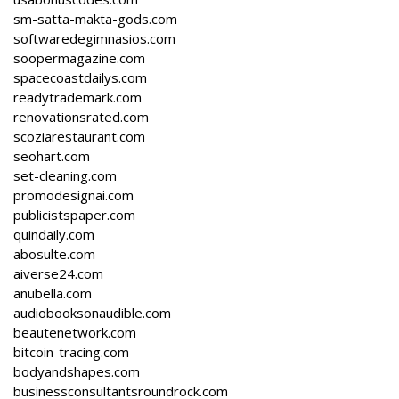
sm-satta-makta-gods.com
softwaredegimnasios.com
soopermagazine.com
spacecoastdailys.com
readytrademark.com
renovationsrated.com
scoziarestaurant.com
seohart.com
set-cleaning.com
promodesignai.com
publicistspaper.com
quindaily.com
abosulte.com
aiverse24.com
anubella.com
audiobooksonaudible.com
beautenetwork.com
bitcoin-tracing.com
bodyandshapes.com
businessconsultantsroundrock.com