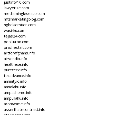
justintv10.com
lawyerule.com
mediamingleseaco.com
mtsmarketingblog.com
nghekiemtien.com
wasirku.com
tejas24.com
poolturbo.com
prachestait.com
artforafghans.info
airvendio.info
healthexe.info
puretecx.info
tecadvance.info
aminityio.info
amiolahu.info
ampacheme.info
ampullahu.info
aromaxme.info
asserthatecontrast.info
atenderme.info