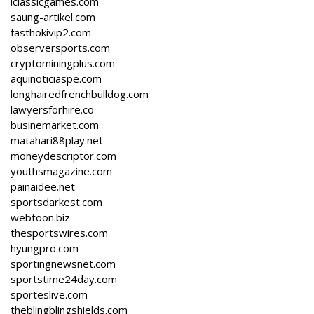
iclassicgames.com
saung-artikel.com
fasthokivip2.com
observersports.com
cryptominingplus.com
aquinoticiaspe.com
longhairedfrenchbulldog.com
lawyersforhire.co
businemarket.com
matahari88play.net
moneydescriptor.com
youthsmagazine.com
painaidee.net
sportsdarkest.com
webtoon.biz
thesportswires.com
hyungpro.com
sportingnewsnet.com
sportstime24day.com
sporteslive.com
theblingblingshields.com