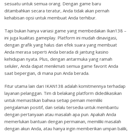
sesuatu untuk semua orang. Dengan game baru
ditambahkan secara teratur, Anda tidak akan pernah
kehabisan opsi untuk membuat Anda terhibur.
Tapi bukan hanya variasi game yang membedakan Ikan138 –
ini juga kualitas gameplay. Platform ini mudah dinavigasi,
dengan grafik yang halus dan efek suara yang membuat
Anda merasa seperti Anda berada di jantung kasino
kehidupan nyata. Plus, dengan antarmuka yang ramah
seluler, Anda dapat menikmati semua game favorit Anda
saat bepergian, di mana pun Anda berada.
Fitur utama lain dari IKAN138 adalah komitmennya terhadap
layanan pelanggan. Tim di belakang platform didedikasikan
untuk memastikan bahwa setiap pemain memiliki
pengalaman positif, dan selalu tersedia untuk membantu
dengan pertanyaan atau masalah apa pun. Apakah Anda
memerlukan bantuan dengan permainan, memiliki masalah
dengan akun Anda, atau hanya ingin memberikan umpan balik,