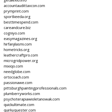
getalexio.info
accountaudittaxcon.com
prymprint.com
sportkeeda.org
besttimespend.com
careandcure.biz
cogniyo.com
easymagazines.org
hirfanjilasmi.com
hometricks.org
leathercraftpro.com
microgridpower.org
mixiqo.com
needglobe.com
ortocoach.com
passionawe.com
pittsburghpaintingprofessionals.com
plumberryworks.com
psychoterapiawioletanowak.com
quickultimate.com
quirkyquester.com