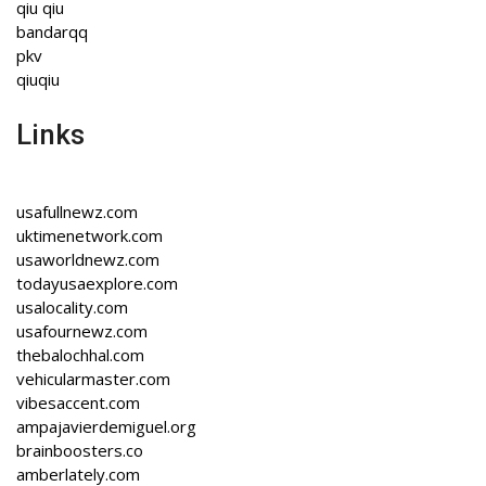
qiu qiu
bandarqq
pkv
qiuqiu
Links
usafullnewz.com
uktimenetwork.com
usaworldnewz.com
todayusaexplore.com
usalocality.com
usafournewz.com
thebalochhal.com
vehicularmaster.com
vibesaccent.com
ampajavierdemiguel.org
brainboosters.co
amberlately.com