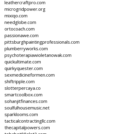
leathercraftpro.com
microgridpower.org
mixiqo.com
needglobe.com
ortocoach.com
passionawe.com
pittsburghpaintingprofessionals.com
plumberryworks.com
psychoterapiawioletanowak.com
quickultimate.com
quirkyquester.com
sexmedicineformen.com
shiftripple.com
slotterpercaya.co
smartcoolbox.com
sohanjitfinances.com
soulfulhousemusic.net
sparklooms.com
tacticalcontractingllc.com
thecapitalpowers.com