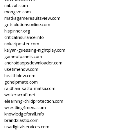
nabzah.com
mongive.com
matkagameresultsview.com
getsolutionsonline.com
hispinner.org
criticalinsurance.info
nokariposter.com
kalyan-guessing-nightplay.com
gameofpanels.com
androidappsdownloader.com
usetimenow.com
healthblow.com
gohelpmate.com
rajdhani-satta-matka.com
writerscraft.net
elearning-childprotection.com
wrestling4mena.com
knowledgeforall.info
brand2lastio.com
usadigitalservices.com