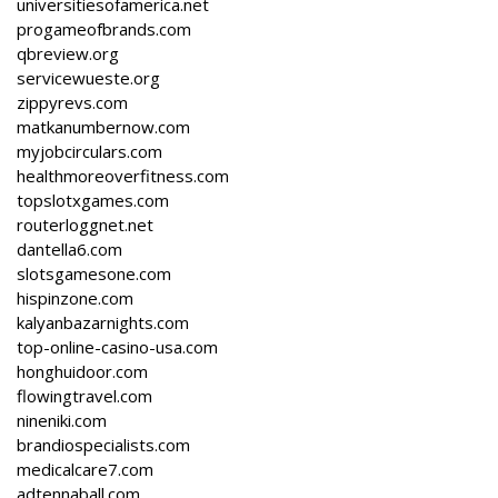
universitiesofamerica.net
progameofbrands.com
qbreview.org
servicewueste.org
zippyrevs.com
matkanumbernow.com
myjobcirculars.com
healthmoreoverfitness.com
topslotxgames.com
routerloggnet.net
dantella6.com
slotsgamesone.com
hispinzone.com
kalyanbazarnights.com
top-online-casino-usa.com
honghuidoor.com
flowingtravel.com
nineniki.com
brandiospecialists.com
medicalcare7.com
adtennaball.com