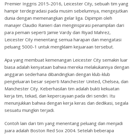
Premier Inggris 2015-2016, Leicester City, sebuah tim yang
hampir terdegradasi pada musim sebelumnya, mengejutkan
dunia dengan memenangkan gelar liga. Dipimpin oleh
manajer Claudio Ranieri dan menginspirasi penampilan dari
para pemain seperti Jamie Vardy dan Riyad Mahrez,
Leicester City menentang semua harapan dan mengatasi
peluang 5000-1 untuk mengklaim kejuaraan tersebut.
Apa yang membuat kemenangan Leicester City semakin luar
biasa adalah kenyataan bahwa mereka melakukannya dengan
anggaran sederhana dibandingkan dengan klub-klub
pengeluaran besar seperti Manchester United, Chelsea, dan
Manchester City. Keberhasilan tim adalah bukti kekuatan
kerja tim, tekad, dan kepercayaan pada diri sendiri. Itu
menunjukkan bahwa dengan kerja keras dan dedikasi, segala
sesuatu mungkin terjadi.
Contoh lain dari tim yang menentang peluang dan menjadi
juara adalah Boston Red Sox 2004. Setelah beberapa