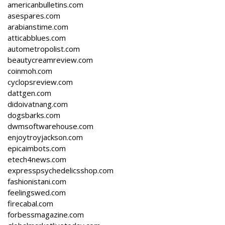
americanbulletins.com
asespares.com
arabianstime.com
atticabblues.com
autometropolist.com
beautycreamreview.com
coinmoh.com
cyclopsreview.com
dattgen.com
didoivatnang.com
dogsbarks.com
dwmsoftwarehouse.com
enjoytroyjackson.com
epicaimbots.com
etech4news.com
expresspsychedelicsshop.com
fashionistani.com
feelingswed.com
firecabal.com
forbessmagazine.com