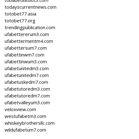
tobabet88slot3.com
todayscurrentnews.com
totobet77.asia
totobet77.org
trendingpublication.com
ufabettererum3.com
ufabettermentm4.com
ufabettersum7.com
ufabettinwm7.com
ufabettinwum3.com
ufabetunitedm3.com
ufabetunitedm7.com
ufabetuskedm7.com
ufabetutoredm3.com
ufabetutoredm7.com
ufabetvalleyum3.com
veloxview.com
westufabetm3.com
whiskeybrothersllc.com
wildufabetum7.com