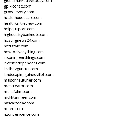
globalmarketlivetoday.com
gpl-license.com
grow2every.com
healthhousecare.com
healthkartreview.com
helpquitporn.com
highqualitybanknote.com
hostingnews24.com
hottstyle.com
howtodiyanything.com
inspiringearthlings.com
investindependent.com
kralbozguncu1.com
landscapinggainesvillefl.com
maisonhauturier.com
mascreator.com
menafahmi.com
mukhtarmeer.com
nascartoday.com
nqted.com
nzdriverlicence.com