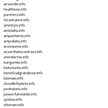
airvendio.info
healthexe.info
puretecx.info
tecadvance.info
aminityio.info
amiolahu.info
ampacheme.info
ampullahu.info
aromaxme.info
asserthatecontrast.info
atenderme.info
bangumiio.info
bekosunhu.info
beneficialgrandiose.info
blomaio.info
dosellinfoplete.info
podtubeio.info
powerfulvolatile.info
qvidsio.info
shumaio.info