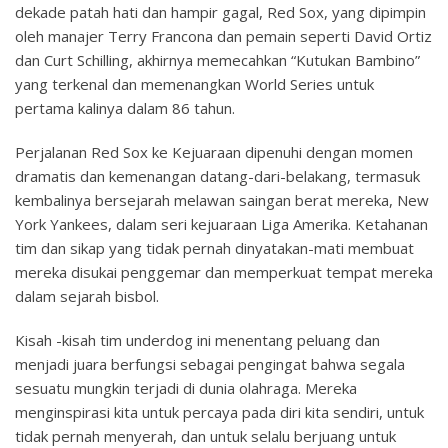
dekade patah hati dan hampir gagal, Red Sox, yang dipimpin
oleh manajer Terry Francona dan pemain seperti David Ortiz
dan Curt Schilling, akhirnya memecahkan “Kutukan Bambino”
yang terkenal dan memenangkan World Series untuk
pertama kalinya dalam 86 tahun.
Perjalanan Red Sox ke Kejuaraan dipenuhi dengan momen
dramatis dan kemenangan datang-dari-belakang, termasuk
kembalinya bersejarah melawan saingan berat mereka, New
York Yankees, dalam seri kejuaraan Liga Amerika. Ketahanan
tim dan sikap yang tidak pernah dinyatakan-mati membuat
mereka disukai penggemar dan memperkuat tempat mereka
dalam sejarah bisbol.
Kisah -kisah tim underdog ini menentang peluang dan
menjadi juara berfungsi sebagai pengingat bahwa segala
sesuatu mungkin terjadi di dunia olahraga. Mereka
menginspirasi kita untuk percaya pada diri kita sendiri, untuk
tidak pernah menyerah, dan untuk selalu berjuang untuk