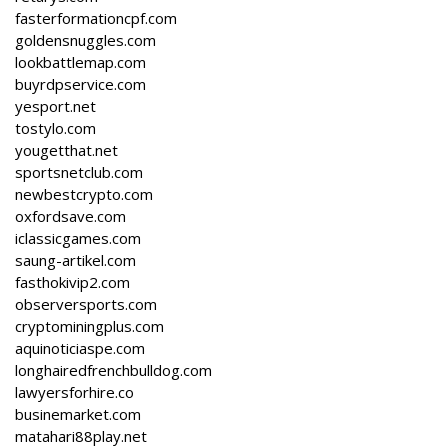
fasterformationcpf.com
goldensnuggles.com
lookbattlemap.com
buyrdpservice.com
yesport.net
tostylo.com
yougetthat.net
sportsnetclub.com
newbestcrypto.com
oxfordsave.com
iclassicgames.com
saung-artikel.com
fasthokivip2.com
observersports.com
cryptominingplus.com
aquinoticiaspe.com
longhairedfrenchbulldog.com
lawyersforhire.co
businemarket.com
matahari88play.net