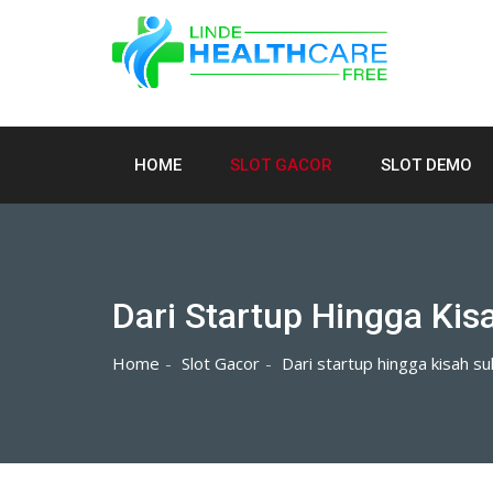
Skip
to
content
HOME
SLOT GACOR
SLOT DEMO
Dari Startup Hingga Ki
Home
Slot Gacor
Dari startup hingga kisah s