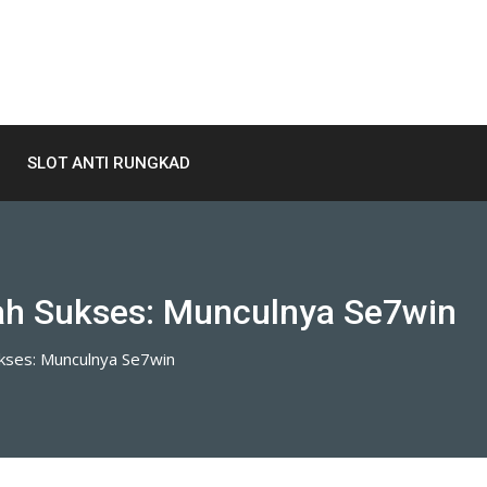
SLOT ANTI RUNGKAD
sah Sukses: Munculnya Se7win
ukses: Munculnya Se7win