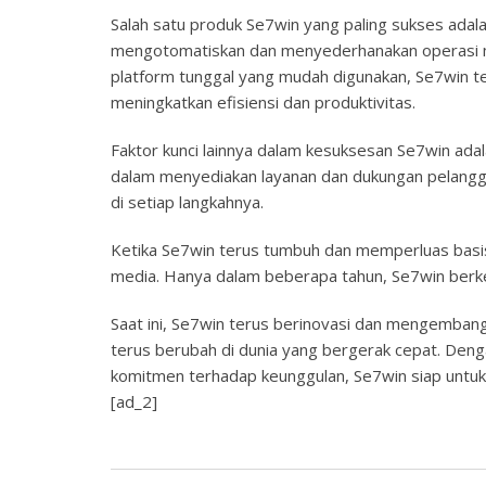
Salah satu produk Se7win yang paling sukses adal
mengotomatiskan dan menyederhanakan operasi me
platform tunggal yang mudah digunakan, Se7win 
meningkatkan efisiensi dan produktivitas.
Faktor kunci lainnya dalam kesuksesan Se7win a
dalam menyediakan layanan dan dukungan pelangg
di setiap langkahnya.
Ketika Se7win terus tumbuh dan memperluas basis
media. Hanya dalam beberapa tahun, Se7win berkem
Saat ini, Se7win terus berinovasi dan mengembang
terus berubah di dunia yang bergerak cepat. Dengan
komitmen terhadap keunggulan, Se7win siap untuk 
[ad_2]