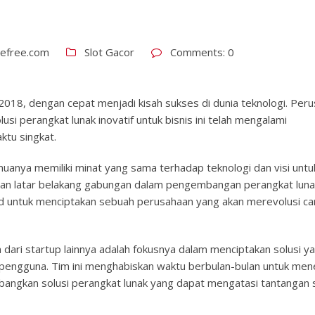
refree.com
Slot Gacor
Comments: 0
2018, dengan cepat menjadi kisah sukses di dunia teknologi. Per
 perangkat lunak inovatif untuk bisnis ini telah mengalami
tu singkat.
emuanya memiliki minat yang sama terhadap teknologi dan visi untu
gan latar belakang gabungan dalam pengembangan perangkat luna
ad untuk menciptakan sebuah perusahaan yang akan merevolusi ca
ari startup lainnya adalah fokusnya dalam menciptakan solusi y
 pengguna. Tim ini menghabiskan waktu berbulan-bulan untuk menel
bangkan solusi perangkat lunak yang dapat mengatasi tantangan s