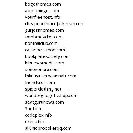
bogothemes.com
ajino-mingei.com
yourfreehost.info
cheapnorthfacejacketsm.com
gurjoshhomes.com
tombradydiet.com
bonthaiclub.com
casusbelli-mod.com
bookplatesociety.com
lebnewsmedia.com
sonosonora.com
linkuusinternasional1.com
friendsroll.com
spiderclothing.net
wondergadgetsshop.com
seatgurunews.com
3net.info
codeplex.info
okena.info
akunidpropokerqq.com