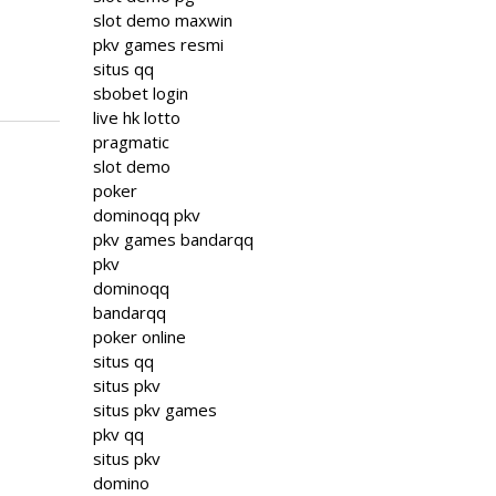
slot demo maxwin
pkv games resmi
situs qq
sbobet login
live hk lotto
pragmatic
slot demo
poker
dominoqq pkv
pkv games bandarqq
pkv
dominoqq
bandarqq
poker online
situs qq
situs pkv
situs pkv games
pkv qq
situs pkv
domino