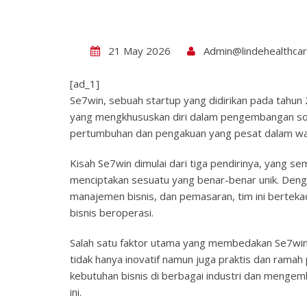
21 May 2026
Admin@lindehealthca
[ad_1]
Se7win, sebuah startup yang didirikan pada tahun 
yang mengkhususkan diri dalam pengembangan solusi
pertumbuhan dan pengakuan yang pesat dalam wak
Kisah Se7win dimulai dari tiga pendirinya, yang s
menciptakan sesuatu yang benar-benar unik. Den
manajemen bisnis, dan pemasaran, tim ini bertek
bisnis beroperasi.
Salah satu faktor utama yang membedakan Se7win d
tidak hanya inovatif namun juga praktis dan ramah
kebutuhan bisnis di berbagai industri dan mengem
ini.